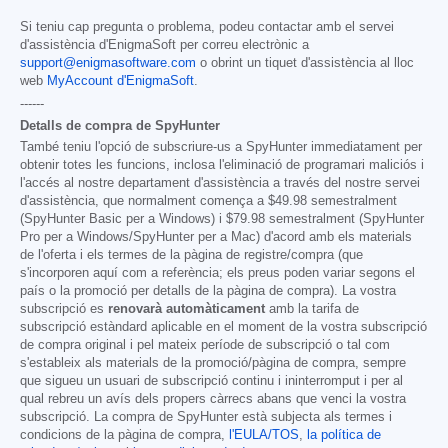
Si teniu cap pregunta o problema, podeu contactar amb el servei
d'assistència d'EnigmaSoft per correu electrònic a
support@enigmasoftware.com
o obrint un tiquet d'assistència al lloc
web
MyAccount d'EnigmaSoft
.
------
Detalls de compra de SpyHunter
També teniu l'opció de subscriure-us a SpyHunter immediatament per
obtenir totes les funcions, inclosa l'eliminació de programari maliciós i
l'accés al nostre departament d'assistència a través del nostre servei
d'assistència, que normalment comença a
$49.98
semestralment
(SpyHunter Basic per a Windows) i
$79.98
semestralment (SpyHunter
Pro per a Windows/SpyHunter per a Mac) d'acord amb els materials
de l'oferta i els termes de la pàgina de registre/compra (que
s'incorporen aquí com a referència; els preus poden variar segons el
país o la promoció per detalls de la pàgina de compra). La vostra
subscripció es
renovarà automàticament
amb la tarifa de
subscripció estàndard aplicable en el moment de la vostra subscripció
de compra original i pel mateix període de subscripció o tal com
s'estableix als materials de la promoció/pàgina de compra, sempre
que sigueu un usuari de subscripció continu i ininterromput i per al
qual rebreu un avís dels propers càrrecs abans que venci la vostra
subscripció. La compra de SpyHunter està subjecta als termes i
condicions de la pàgina de compra,
l'EULA/TOS
,
la política de