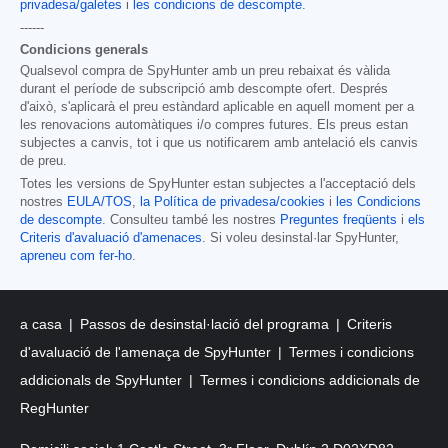
privadesa/galetes
i
les condicions de descompte
.
------
Condicions generals
Qualsevol compra de SpyHunter amb un preu rebaixat és vàlida
durant el període de subscripció amb descompte ofert. Després
d'això, s'aplicarà el preu estàndard aplicable en aquell moment per a
les renovacions automàtiques i/o compres futures. Els preus estan
subjectes a canvis, tot i que us notificarem amb antelació els canvis
de preu.
Totes les versions de SpyHunter estan subjectes a l'acceptació dels
nostres
EULA/TOS
,
la Política de privadesa/cookies
i
les Condicions
de descompte
. Consulteu també les nostres
Preguntes freqüents
i
els
Criteris d'avaluació d'amenaces
. Si voleu desinstal·lar SpyHunter,
apreneu com fer-ho
.
a casa
Passos de desinstal·lació del programa
Criteris
d'avaluació de l'amenaça de SpyHunter
Termes i condicions
addicionals de SpyHunter
Termes i condicions addicionals de
RegHunter