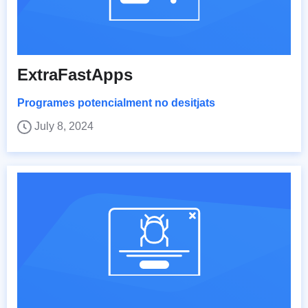
ExtraFastApps
Programes potencialment no desitjats
July 8, 2024