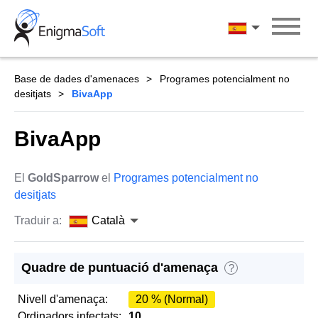
Skip
to
Català
content
Base de dades d'amenaces
Programes potencialment no
desitjats
BivaApp
BivaApp
El
GoldSparrow
el
Programes potencialment no
desitjats
Traduir a:
Català
Quadre de puntuació d'amenaça
?
Nivell d'amenaça:
20 % (Normal)
Ordinadors infectats:
10