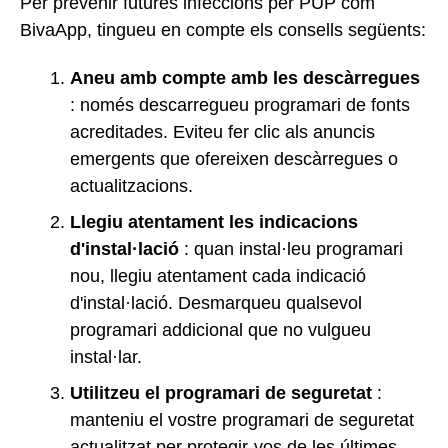
Per prevenir futures infeccions per PUP com
BivaApp, tingueu en compte els consells següents:
Aneu amb compte amb les descàrregues
: només descarregueu programari de fonts
acreditades. Eviteu fer clic als anuncis
emergents que ofereixen descàrregues o
actualitzacions.
Llegiu atentament les indicacions
d'instal·lació
: quan instal·leu programari
nou, llegiu atentament cada indicació
d'instal·lació. Desmarqueu qualsevol
programari addicional que no vulgueu
instal·lar.
Utilitzeu el programari de seguretat
:
manteniu el vostre programari de seguretat
actualitzat per protegir-vos de les últimes