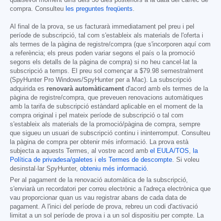
compra. Consulteu
les preguntes freqüents
.
Al final de la prova, se us facturarà immediatament pel preu i pel
període de subscripció, tal com s'estableix als materials de l'oferta i
als termes de la pàgina de registre/compra (que s'incorporen aquí com
a referència; els preus poden variar segons el país o la promoció
segons els detalls de la pàgina de compra) si no heu cancel·lat la
subscripció a temps. El preu sol començar a
$79.98
semestralment
(SpyHunter Pro Windows/SpyHunter per a Mac). La subscripció
adquirida es
renovarà automàticament
d'acord amb els termes de la
pàgina de registre/compra, que preveuen renovacions automàtiques
amb la tarifa de subscripció estàndard aplicable en el moment de la
compra original i pel mateix període de subscripció o tal com
s'estableix als materials de la promoció/pàgina de compra, sempre
que sigueu un usuari de subscripció continu i ininterromput. Consulteu
la pàgina de compra per obtenir més informació. La prova està
subjecta a aquests Termes, al vostre acord amb
el EULA/TOS
,
la
Política de privadesa/galetes
i
els Termes de descompte
. Si voleu
desinstal·lar SpyHunter,
obteniu més informació
.
Per al pagament de la renovació automàtica de la subscripció,
s'enviarà un recordatori per correu electrònic a l'adreça electrònica que
vau proporcionar quan us vau registrar abans de cada data de
pagament. A l'inici del període de prova, rebreu un codi d'activació
limitat a un sol període de prova i a un sol dispositiu per compte. La