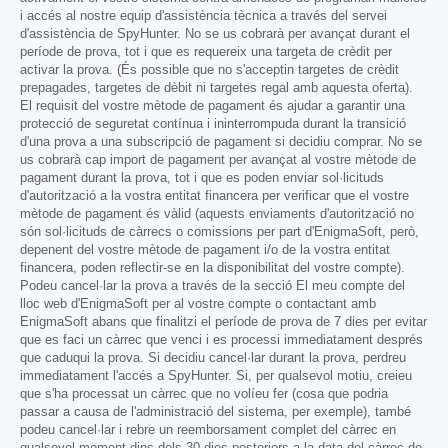
i accés al nostre equip d'assistència tècnica a través del servei
d'assistència de SpyHunter. No se us cobrarà per avançat durant el
període de prova, tot i que es requereix una targeta de crèdit per
activar la prova. (És possible que no s'acceptin targetes de crèdit
prepagades, targetes de dèbit ni targetes regal amb aquesta oferta).
El requisit del vostre mètode de pagament és ajudar a garantir una
protecció de seguretat contínua i ininterrompuda durant la transició
d'una prova a una subscripció de pagament si decidiu comprar. No se
us cobrarà cap import de pagament per avançat al vostre mètode de
pagament durant la prova, tot i que es poden enviar sol·licituds
d'autorització a la vostra entitat financera per verificar que el vostre
mètode de pagament és vàlid (aquests enviaments d'autorització no
són sol·licituds de càrrecs o comissions per part d'EnigmaSoft, però,
depenent del vostre mètode de pagament i/o de la vostra entitat
financera, poden reflectir-se en la disponibilitat del vostre compte).
Podeu cancel·lar la prova a través de la secció El meu compte del
lloc web d'EnigmaSoft per al vostre compte o contactant amb
EnigmaSoft abans que finalitzi el període de prova de 7 dies per evitar
que es faci un càrrec que venci i es processi immediatament després
que caduqui la prova. Si decidiu cancel·lar durant la prova, perdreu
immediatament l'accés a SpyHunter. Si, per qualsevol motiu, creieu
que s'ha processat un càrrec que no volíeu fer (cosa que podria
passar a causa de l'administració del sistema, per exemple), també
podeu cancel·lar i rebre un reemborsament complet del càrrec en
qualsevol moment dins dels 30 dies posteriors a la data del càrrec de