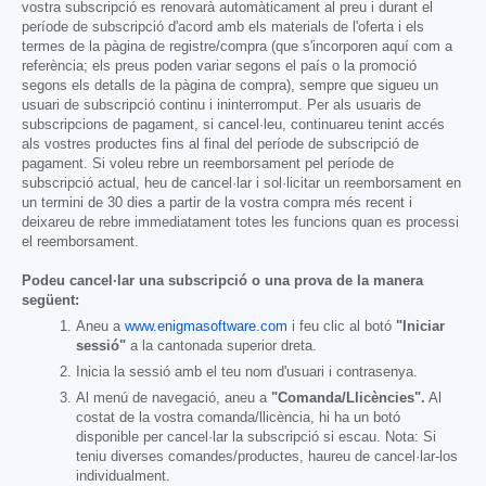
vostra subscripció es renovarà automàticament al preu i durant el
període de subscripció d'acord amb els materials de l'oferta i els
termes de la pàgina de registre/compra (que s'incorporen aquí com a
referència; els preus poden variar segons el país o la promoció
segons els detalls de la pàgina de compra), sempre que sigueu un
usuari de subscripció continu i ininterromput. Per als usuaris de
subscripcions de pagament, si cancel·leu, continuareu tenint accés
als vostres productes fins al final del període de subscripció de
pagament. Si voleu rebre un reemborsament pel període de
subscripció actual, heu de cancel·lar i sol·licitar un reemborsament en
un termini de 30 dies a partir de la vostra compra més recent i
deixareu de rebre immediatament totes les funcions quan es processi
el reemborsament.
Podeu cancel·lar una subscripció o una prova de la manera
següent:
Aneu a
www.enigmasoftware.com
i feu clic al botó
"Iniciar
sessió"
a la cantonada superior dreta.
Inicia la sessió amb el teu nom d'usuari i contrasenya.
Al menú de navegació, aneu a
"Comanda/Llicències".
Al
costat de la vostra comanda/llicència, hi ha un botó
disponible per cancel·lar la subscripció si escau. Nota: Si
teniu diverses comandes/productes, haureu de cancel·lar-los
individualment.