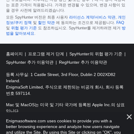
는 표준 가격이 적용됩니다. 가격은 변경될 수 있으며, 변경 사항이 있
을 경우 사전에 알려드리겠습니다.
모든 SpyHunter 버전은 최종 사용자
라이선스 계약/서비스 약관
,
개인
정보/쿠키 정책
및
할인 약관
에 동의하는 조건으로 제공됩니다.
FAQ
및
위협 평가 기준
도 참조하십시오. SpyHunter를 제거하려면 제거
방
법을 알아보세요
.
홈페이지
프로그램 제거 단계
SpyHunter의 위협 평가 기준
SpyHunter 추가 이용약관
RegHunter 추가 이용약관
등록 사무실: 1 Castle Street, 3rd Floor, Dublin 2 D02XD82
Ireland.
EnigmaSoft Limited, 주식으로 제한되는 비공개 회사, 회사 등록
번호 597114.
Mac 및 MacOS는 미국 및 기타 국가에 등록된 Apple Inc.의 상표
입니다.
Enigmasoftware.com uses cookies to provide you with a
저작권 2016-2026. EnigmaSoft Ltd. 판권 소유.
better browsing experience and analyze how users navigate
and utilize the Site. By using this Site or clicking on "OK", you