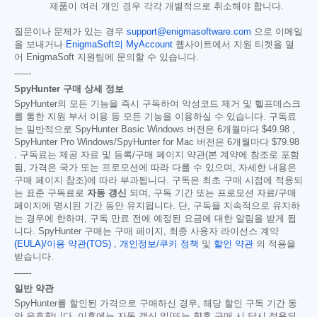
제품이 여러 개인 경우 각각 개별적으로 취소해야 합니다.
질문이나 문제가 있는 경우
support@enigmasoftware.com
으로 이메일
을 보내거나
EnigmaSoft의 MyAccount
웹사이트에서 지원 티켓을 열
어 EnigmaSoft 지원팀에 문의할 수 있습니다.
------
SpyHunter 구매 상세 정보
SpyHunter의 모든 기능을 즉시 구독하여 악성코드 제거 및 헬프데스크
를 통한 지원 부서 이용 등 모든 기능을 이용하실 수 있습니다. 구독료
는 일반적으로 SpyHunter Basic Windows 버전은 6개월마다
$49.98
,
SpyHunter Pro Windows/SpyHunter for Mac 버전은 6개월마다
$79.98
. 구독료는 제공 자료 및 등록/구매 페이지 약관(본 계약에 참조로 포함
됨, 가격은 국가 또는 프로모션에 따라 다를 수 있으며, 자세한 내용은
구매 페이지 참조)에 따라 부과됩니다. 구독은 최초 구매 시점에 적용되
는 표준 구독료로
자동 갱신
되며, 구독 기간 또는 프로모션 자료/구매
페이지에 명시된 기간 동안 유지됩니다. 단, 구독을 지속적으로 유지하
는 경우에 한하며, 구독 만료 전에 예정된 요금에 대한 알림을 받게 됩
니다. SpyHunter 구매는 구매 페이지, 최종 사용자 라이선스 계약
(EULA)/이용 약관(TOS)
,
개인정보/쿠키 정책
및
할인 약관
의 적용을
받습니다.
------
일반 약관
SpyHunter를 할인된 가격으로 구매하신 경우, 해당 할인 구독 기간 동
안 유효합니다. 이후에는 자동 갱신 및/또는 향후 구매 시 당시 적용되