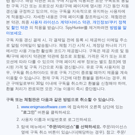
신
됩니다. 해당 약관은 최초 구매 시점에 적용되는 표준 구독료로 동일
한 구독 기간 또는 프로모션 자료/구매 페이지에 명시된 기간 동안 자동
갱신을 규정하고 있으며, 이는 구독을 지속적으로 유지하는 사용자에
게 적용됩니다. 자세한 내용은 구매 페이지를 참조하십시오. 체험판은
본 약관, 최종
사용자 라이선스 계약/서비스 약관
,
개인정보/쿠키 정책
및
할인 약관
의 적용을 받습니다. SpyHunter를 제거하려면
방법을 알
아보세요
.
구독 자동 갱신 결제 시, 각 결제일 전에 등록 시 제공하신 이메일 주소
로 알림 이메일이 발송됩니다. 체험 기간 시작 시, 계정당 하나의 기기
에서만 사용 가능한 활성화 코드가 제공됩니다. 구독은 제공 자료 및 등
록/구매 페이지 약관(본 약관에 참조로 포함됨, 가격은 국가 또는 프로
모션에 따라 다를 수 있으며 구매 페이지 세부 정보는 별도 참조)에 명
시된 가격 및 구독 기간으로 자동 갱신됩니다. 유료 구독 사용자의 경
우, 구독을 취소하더라도 유료 구독 기간이 종료될 때까지 제품을 계속
이용할 수 있습니다. 현재 구독 기간에 대한 환불을 원하시는 경우, 최
근 구매일로부터 30일 이내에 구독을 취소하고 환불을 신청해야 하며,
환불 처리가 완료되면 모든 기능 이용이 즉시 중단됩니다.
구독 또는 체험판은 다음과 같은 방법으로 취소할 수 있습니다.
www.enigmasoftware.com
에 접속하여 오른쪽 상단에 있는
"로그인"
버튼을 클릭하세요.
사용자 이름과 비밀번호로 로그인하세요.
탐색 메뉴에서
"주문/라이선스"를 선택하세요.
주문/라이선스
옆에 구독 취소 버튼이 있습니다(해당하는 경우). 참고: 주문/