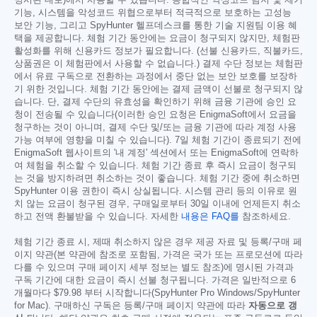
기능, 시스템을 악성코드 위협으로부터 적극적으로 보호하는 고성능
보안 기능, 그리고 SpyHunter 헬프데스크를 통한 기술 지원팀 이용 혜
택을 제공합니다. 체험 기간 동안에는 요금이 청구되지 않지만, 체험판
활성화를 위해 신용카드 정보가 필요합니다. (선불 신용카드, 직불카드,
상품권은 이 체험판에서 사용할 수 없습니다.) 결제 수단 정보는 체험판
에서 유료 구독으로 전환하는 과정에서 중단 없는 보안 보호를 보장하
기 위한 것입니다. 체험 기간 동안에는 결제 금액이 선불로 청구되지 않
습니다. 단, 결제 수단의 유효성을 확인하기 위해 금융 기관에 승인 요
청이 전송될 수 있습니다(이러한 승인 요청은 EnigmaSoft에서 요금을
청구하는 것이 아니며, 결제 수단 및/또는 금융 기관에 따라 계정 사용
가능 여부에 영향을 미칠 수 있습니다). 7일 체험 기간이 종료되기 전에
EnigmaSoft 웹사이트의 '내 계정' 섹션에서 또는 EnigmaSoft에 연락하
여 체험을 취소할 수 있습니다. 체험 기간 종료 후 즉시 요금이 청구되
는 것을 방지하려면 취소하는 것이 좋습니다. 체험 기간 중에 취소하면
SpyHunter 이용 권한이 즉시 상실됩니다. 시스템 관리 등의 이유로 원
치 않는 요금이 청구된 경우, 구매일로부터 30일 이내에 언제든지 취소
하고 전액 환불받을 수 있습니다. 자세한
내용은 FAQ를
참조하세요.
체험 기간 종료 시, 제때 취소하지 않은 경우 제공 자료 및 등록/구매 페
이지 약관(본 약관에 참조로 포함됨, 가격은 국가 또는 프로모션에 따라
다를 수 있으며 구매 페이지 세부 정보는 별도 참조)에 명시된 가격과
구독 기간에 대한 요금이 즉시 선불 청구됩니다. 가격은 일반적으로 6
개월마다
$79.98
부터 시작합니다(SpyHunter Pro Windows/SpyHunter
for Mac). 구매하신 구독은 등록/구매 페이지 약관에 따라
자동으로 갱