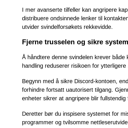
I mer avanserte tilfeller kan angripere ka
distribuere ondsinnede lenker til kontakt
utvider svindelforsøkets rekkevidde.
Fjerne trusselen og sikre systeme
Å håndtere denne svindelen krever både 
handling reduserer risikoen for ytterligere
Begynn med å sikre Discord-kontoen, endre
forhindre fortsatt uautorisert tilgang. Gj
enheter sikrer at angripere blir fullstendig 
Deretter bør du inspisere systemet for mist
programmer og tvilsomme nettleserutvidel