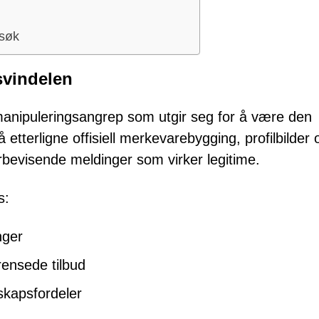
rsøk
svindelen
 manipuleringsangrep som utgir seg for å være den
tterligne offisiell merkevarebygging, profilbilder 
rbevisende meldinger som virker legitime.
s:
nger
rensede tilbud
esskapsfordeler