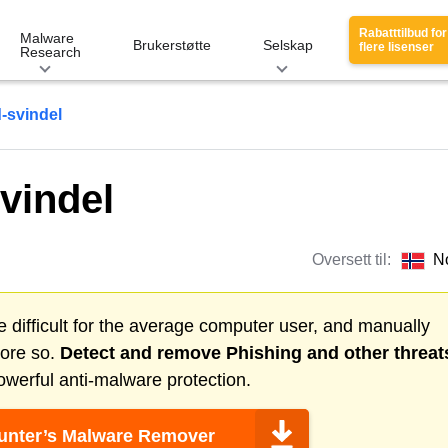
Rabatttilbud for
Malware
Brukerstøtte
Selskap
flere lisenser
Research
-svindel
vindel
Oversett til:
N
 difficult for the average computer user, and manually
more so.
Detect and remove
Phishing
and other threat
werful anti-malware protection.
nter’s Malware Remover