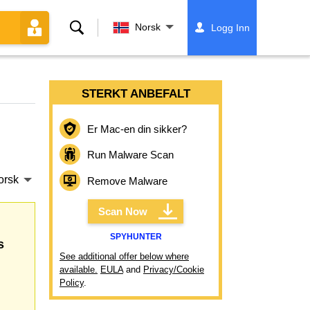
Søk
Norsk
Logg Inn
STERKT ANBEFALT
Er Mac-en din sikker?
Run Malware Scan
orsk
Remove Malware
Scan Now
SPYHUNTER
s
See additional offer below where
available.
EULA
and
Privacy/Cookie
Policy
.