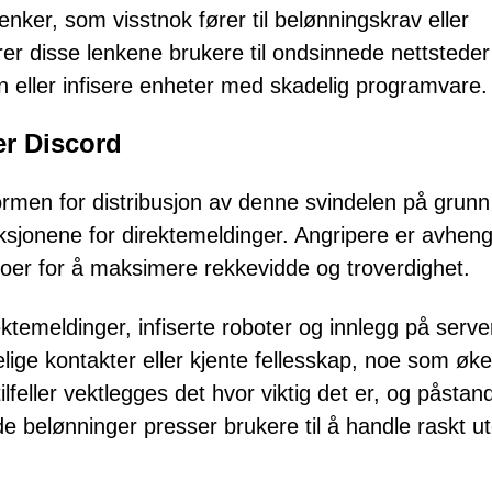
enker, som visstnok fører til belønningskrav eller
erer disse lenkene brukere til ondsinnede nettstede
jon eller infisere enheter med skadelig programvare.
er Discord
rmen for distribusjon av denne svindelen på grunn
ksjonene for direktemeldinger. Angripere er avheng
oer for å maksimere rekkevidde og troverdighet.
ktemeldinger, infiserte roboter og innlegg på serve
elige kontakter eller kjente fellesskap, noe som øke
lfeller vektlegges det hvor viktig det er, og påstan
de belønninger presser brukere til å handle raskt u