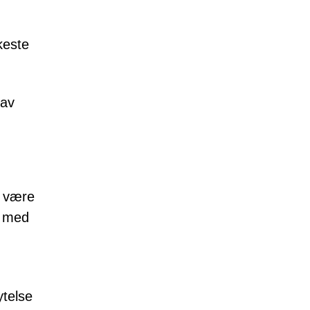
keste
 av
 å være
s med
ytelse