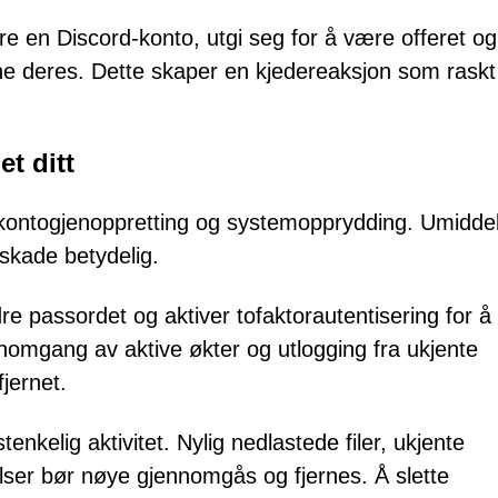
pre en Discord-konto, utgi seg for å være offeret og
ene deres. Dette skaper en kjedereaksjon som raskt
t ditt
kontogjenoppretting og systemopprydding. Umidde
 skade betydelig.
 passordet og aktiver tofaktorautentisering for å
ennomgang av aktive økter og utlogging fra ukjente
fjernet.
enkelig aktivitet. Nylig nedlastede filer, ukjente
ser bør nøye gjennomgås og fjernes. Å slette