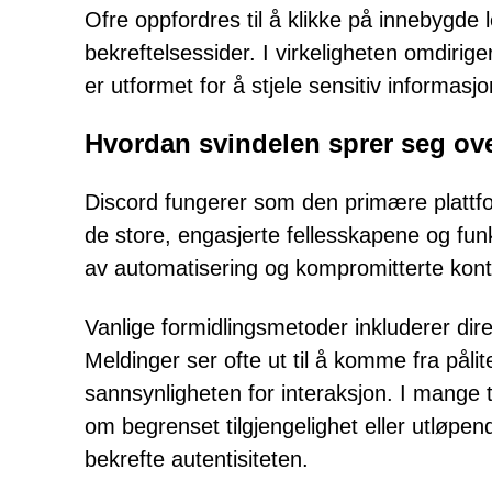
Ofre oppfordres til å klikke på innebygde l
bekreftelsessider. I virkeligheten omdirig
er utformet for å stjele sensitiv informas
Hvordan svindelen sprer seg ov
Discord fungerer som den primære plattfo
de store, engasjerte fellesskapene og fun
av automatisering og kompromitterte kont
Vanlige formidlingsmetoder inkluderer dire
Meldinger ser ofte ut til å komme fra pålit
sannsynligheten for interaksjon. I mange ti
om begrenset tilgjengelighet eller utløpen
bekrefte autentisiteten.