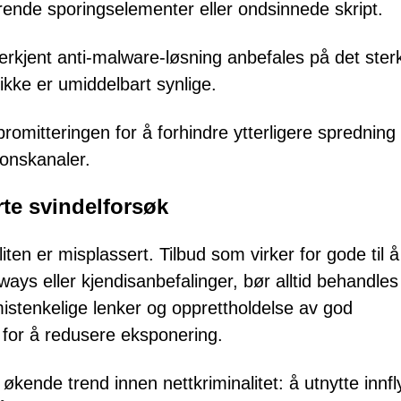
ærende sporingselementer eller ondsinnede skript.
rkjent anti-malware-løsning anbefales på det ster
ikke er umiddelbart synlige.
romitteringen for å forhindre ytterligere spredning
onskanaler.
rte svindelforsøk
illiten er misplassert. Tilbud som virker for gode til
aways eller kjendisanbefalinger, bør alltid behandle
 mistenkelige lenker og opprettholdelse av god
 for å redusere eksponering.
kende trend innen nettkriminalitet: å utnytte innfl