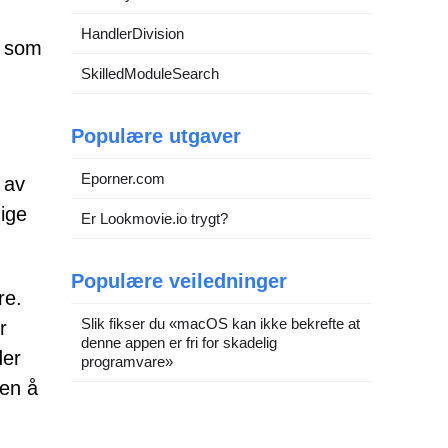
HandlerDivision
r som
SkilledModuleSearch
Populære utgaver
Eporner.com
 av
ige
Er Lookmovie.io trygt?
Populære veiledninger
re.
Slik fikser du «macOS kan ikke bekrefte at
r
denne appen er fri for skadelig
der
programvare»
ten å