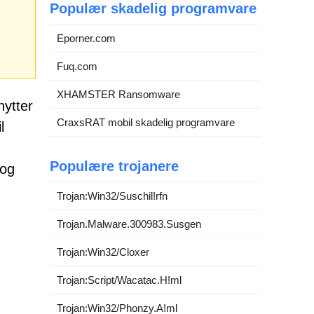
Populær skadelig programvare
Eporner.com
Fuq.com
XHAMSTER Ransomware
nytter
CraxsRAT mobil skadelig programvare
l
Populære trojanere
 og
Trojan:Win32/Suschil!rfn
Trojan.Malware.300983.Susgen
Trojan:Win32/Cloxer
Trojan:Script/Wacatac.H!ml
Trojan:Win32/Phonzy.A!ml