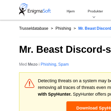
Skip
to
Hjem
Produkter
content
Trusseldatabase
Phishing
Mr. Beast Discord
Mr. Beast Discord-s
Med
Mezo
i
Phishing
,
Spam
Detecting threats on a system may be
removing all traces of threats even 
with SpyHunter.
SpyHunter offers po
Download SpyHu