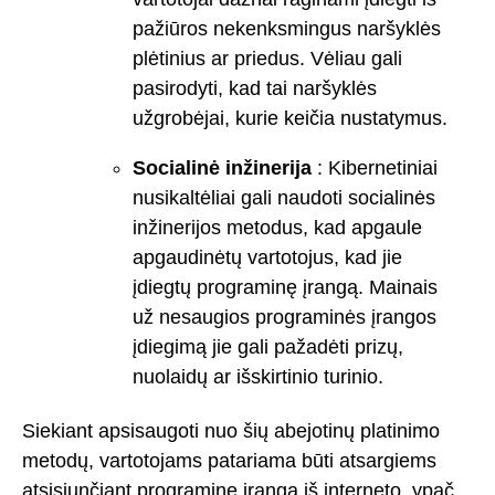
pažiūros nekenksmingus naršyklės
plėtinius ar priedus. Vėliau gali
pasirodyti, kad tai naršyklės
užgrobėjai, kurie keičia nustatymus.
Socialinė inžinerija
: Kibernetiniai
nusikaltėliai gali naudoti socialinės
inžinerijos metodus, kad apgaule
apgaudinėtų vartotojus, kad jie
įdiegtų programinę įrangą. Mainais
už nesaugios programinės įrangos
įdiegimą jie gali pažadėti prizų,
nuolaidų ar išskirtinio turinio.
Siekiant apsisaugoti nuo šių abejotinų platinimo
metodų, vartotojams patariama būti atsargiems
atsisiunčiant programinę įrangą iš interneto, ypač