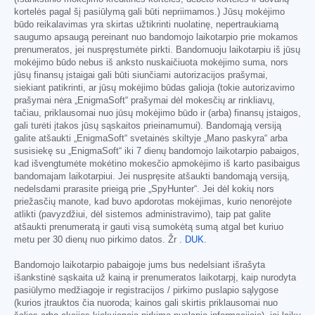
kortelės pagal šį pasiūlymą gali būti nepriimamos.) Jūsų mokėjimo
būdo reikalavimas yra skirtas užtikrinti nuolatinę, nepertraukiamą
saugumo apsaugą pereinant nuo bandomojo laikotarpio prie mokamos
prenumeratos, jei nuspręstumėte pirkti. Bandomuoju laikotarpiu iš jūsų
mokėjimo būdo nebus iš anksto nuskaičiuota mokėjimo suma, nors
jūsų finansų įstaigai gali būti siunčiami autorizacijos prašymai,
siekiant patikrinti, ar jūsų mokėjimo būdas galioja (tokie autorizavimo
prašymai nėra „EnigmaSoft“ prašymai dėl mokesčių ar rinkliavų,
tačiau, priklausomai nuo jūsų mokėjimo būdo ir (arba) finansų įstaigos,
gali turėti įtakos jūsų sąskaitos prieinamumui). Bandomąją versiją
galite atšaukti „EnigmaSoft“ svetainės skiltyje „Mano paskyra“ arba
susisiekę su „EnigmaSoft“ iki 7 dienų bandomojo laikotarpio pabaigos,
kad išvengtumėte mokėtino mokesčio apmokėjimo iš karto pasibaigus
bandomajam laikotarpiui. Jei nuspręsite atšaukti bandomąją versiją,
nedelsdami prarasite prieigą prie „SpyHunter“. Jei dėl kokių nors
priežasčių manote, kad buvo apdorotas mokėjimas, kurio nenorėjote
atlikti (pavyzdžiui, dėl sistemos administravimo), taip pat galite
atšaukti prenumeratą ir gauti visą sumokėtą sumą atgal bet kuriuo
metu per 30 dienų nuo pirkimo datos. Žr .
DUK
.
Bandomojo laikotarpio pabaigoje jums bus nedelsiant išrašyta
išankstinė sąskaita už kainą ir prenumeratos laikotarpį, kaip nurodyta
pasiūlymo medžiagoje ir registracijos / pirkimo puslapio sąlygose
(kurios įtrauktos čia nuoroda; kainos gali skirtis priklausomai nuo