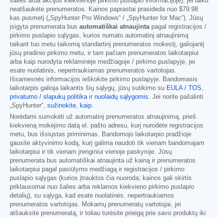
šalies arba akcijos kiekvienoje pirkimo puslapio informacijoje), jei laiku
neatšaukėte prenumeratos. Kainos paprastai prasideda nuo
$79.98
kas pusmetį („SpyHunter Pro Windows“ / „SpyHunter for Mac“). Jūsų
įsigyta prenumerata bus
automatiškai atnaujinta
pagal registracijos /
pirkimo puslapio sąlygas, kurios numato automatinį atnaujinimą
taikant tuo metu taikomą standartinį prenumeratos mokestį, galiojantį
jūsų pradinio pirkimo metu, ir tam pačiam prenumeratos laikotarpiui
arba kaip nurodyta reklaminėje medžiagoje / pirkimo puslapyje, jei
esate nuolatinis, nepertraukiamas prenumeratos vartotojas.
Išsamesnės informacijos ieškokite pirkimo puslapyje. Bandomasis
laikotarpis galioja laikantis šių sąlygų, jūsų sutikimo su
EULA / TOS
,
privatumo / slapukų politika
ir
nuolaidų sąlygomis
. Jei norite pašalinti
„SpyHunter“,
sužinokite, kaip
.
Norėdami sumokėti už automatinį prenumeratos atnaujinimą, prieš
kiekvieną mokėjimo datą el. pašto adresu, kurį nurodėte registracijos
metu, bus išsiųstas priminimas. Bandomojo laikotarpio pradžioje
gausite aktyvinimo kodą, kurį galima naudoti tik vienam bandomajam
laikotarpiui ir tik vienam įrenginiui vienoje paskyroje. Jūsų
prenumerata bus automatiškai atnaujinta už kainą ir prenumeratos
laikotarpiui pagal pasiūlymo medžiagą ir registracijos / pirkimo
puslapio sąlygas (kurios įtrauktos čia nuoroda; kainos gali skirtis
priklausomai nuo šalies arba reklamos kiekvieno pirkimo puslapio
detalių), su sąlyga, kad esate nuolatinės, nepertraukiamos
prenumeratos vartotojas. Mokamų prenumeratų vartotojai, jei
atšauksite prenumeratą, ir toliau turėsite prieigą prie savo produktų iki