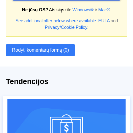
Ne jūsų OS?
Atsisiųskite
Windows®
ir
Mac®
.
See additional offer below where available.
EULA
and
Privacy/Cookie Policy
.
Rodyti komentarų formą (0)
Tendencijos