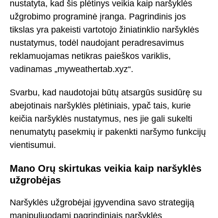
nustatyta, kad šis plėtinys veikia kaip naršyklės
užgrobimo programinė įranga. Pagrindinis jos
tikslas yra pakeisti vartotojo žiniatinklio naršyklės
nustatymus, todėl naudojant peradresavimus
reklamuojamas netikras paieškos variklis,
vadinamas „myweathertab.xyz“.
Svarbu, kad naudotojai būtų atsargūs susidūrę su
abejotinais naršyklės plėtiniais, ypač tais, kurie
keičia naršyklės nustatymus, nes jie gali sukelti
nenumatytų pasekmių ir pakenkti naršymo funkcijų
vientisumui.
Mano Orų skirtukas veikia kaip naršyklės
užgrobėjas
Naršyklės užgrobėjai įgyvendina savo strategiją
manipuliuodami pagrindiniais naršyklės