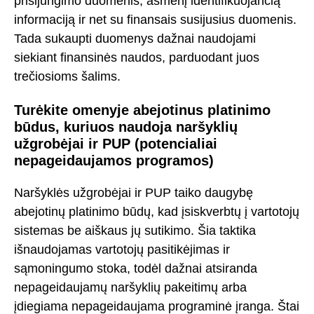
prisijungimo duomenis, asmenį identifikuojančią
informaciją ir net su finansais susijusius duomenis.
Tada sukaupti duomenys dažnai naudojami
siekiant finansinės naudos, parduodant juos
trečiosioms šalims.
Turėkite omenyje abejotinus platinimo
būdus, kuriuos naudoja naršyklių
užgrobėjai ir PUP (potencialiai
nepageidaujamos programos)
Naršyklės užgrobėjai ir PUP taiko daugybę
abejotinų platinimo būdų, kad įsiskverbtų į vartotojų
sistemas be aiškaus jų sutikimo. Šia taktika
išnaudojamas vartotojų pasitikėjimas ir
sąmoningumo stoka, todėl dažnai atsiranda
nepageidaujamų naršyklių pakeitimų arba
įdiegiama nepageidaujama programinė įranga. Štai