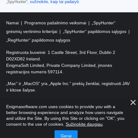
„SpyHunter“,
sužinokite, kaip tai padaryti
.
Namai
Programos pašalinimo veiksmai
„SpyHunter“
grėsmių vertinimo kriterijai
„SpyHunter“ papildomos sąlygos
„RegHunter“ papildomos sąlygos
Registruota buveinė: 1 Castle Street, 3rd Floor, Dublin 2
D02XD82 Ireland.
EnigmaSoft Limited, Private Company Limited, įmonės
registracijos numeris 597114.
„Mac“ ir „MacOS“ yra „Apple Inc.“ prekių ženklai, registruoti JAV
ir kitose šalyse.
Autorių teisės 2016-2026. EnigmaSoft Ltd. Visos teisės
Enigmasoftware.com uses cookies to provide you with a
saugomos.
better browsing experience and analyze how users navigate
and utilize the Site. By using this Site or clicking on "OK", you
consent to the use of cookies.
Sužinokite daugiau
.