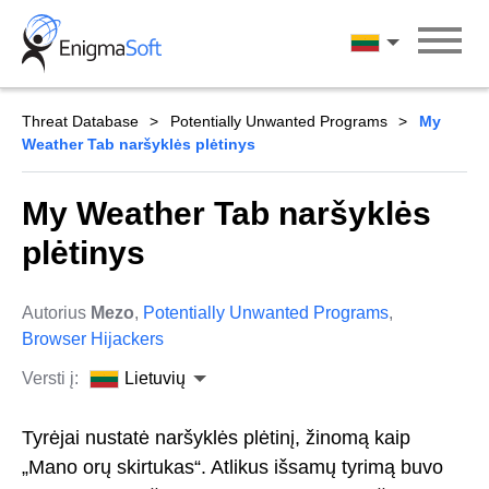
Skip
to
Lietuvių
content
Threat Database
Potentially Unwanted Programs
My
Weather Tab naršyklės plėtinys
My Weather Tab naršyklės
plėtinys
Autorius
Mezo
,
Potentially Unwanted Programs
,
Browser Hijackers
Versti į:
Lietuvių
Tyrėjai nustatė naršyklės plėtinį, žinomą kaip
„Mano orų skirtukas“. Atlikus išsamų tyrimą buvo