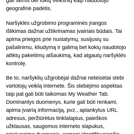
gali skirtis dėl tokių veiksnių kaip naudotojo
geografinė padėtis.
Naršyklės užgrobimo programinės įrangos
išlikimas dažnai užtikrinamas įvairiais būdais. Tai
apima prieigos prie nustatymų, susijusių su
pašalinimu, kliudymą ir galimą bet kokių naudotojo
atliktų pakeitimų atšaukimą, kad atgautų naršyklės
kontrolę.
Be to, naršyklių užgrobėjai dažnai neteisėtai stebi
vartotojų veiklą internete. Šis stebėjimo aspektas
taip pat gali būti taikomas My Weather Tab.
Dominantys duomenys, kurie gali būti renkami,
apima įvairią informaciją, pvz., aplankytus URL
adresus, peržiūrėtus tinklalapius, paieškos
užklausas, saugomus interneto slapukus,