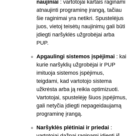
naujiniai
: vartotojai kartais raginami
atnaujinti programinę įrangą, tačiau
šie raginimai yra netikri. Spustelėjus
juos, vietoj teisėtų naujinimų gali būti
įdiegti naršyklės užgrobėjai arba
PUP.
Apgaulingi sistemos įspėjimai
: kai
kurie naršyklių užgrobėjai ir PUP
imituoja sistemos įspėjimus,
teigdami, kad vartotojo sistema
užkrėsta arba ją reikia optimizuoti.
Vartotojai, spustelėję šiuos įspėjimus,
gali netyčia įdiegti nepageidaujamą
programinę įrangą.
Naršyklės plėtiniai ir priedai
:
vartotojai dažnai raginami įdiegti iš