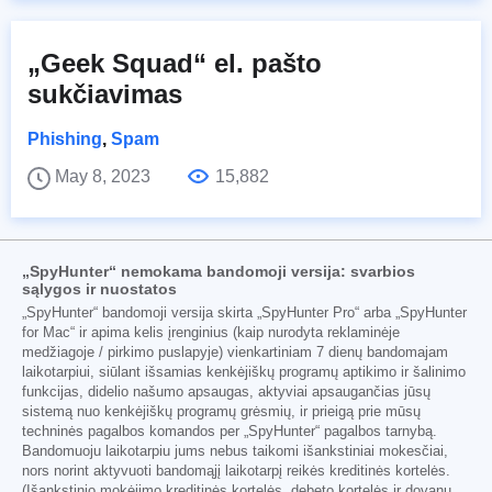
„Geek Squad“ el. pašto
sukčiavimas
Phishing
,
Spam
May 8, 2023
15,882
„SpyHunter“ nemokama bandomoji versija: svarbios
sąlygos ir nuostatos
„SpyHunter“ bandomoji versija skirta „SpyHunter Pro“ arba „SpyHunter
for Mac“ ir apima kelis įrenginius (kaip nurodyta reklaminėje
medžiagoje / pirkimo puslapyje) vienkartiniam 7 dienų bandomajam
laikotarpiui, siūlant išsamias kenkėjiškų programų aptikimo ir šalinimo
funkcijas, didelio našumo apsaugas, aktyviai apsaugančias jūsų
sistemą nuo kenkėjiškų programų grėsmių, ir prieigą prie mūsų
techninės pagalbos komandos per „SpyHunter“ pagalbos tarnybą.
Bandomuoju laikotarpiu jums nebus taikomi išankstiniai mokesčiai,
nors norint aktyvuoti bandomąjį laikotarpį reikės kreditinės kortelės.
(Išankstinio mokėjimo kreditinės kortelės, debeto kortelės ir dovanų