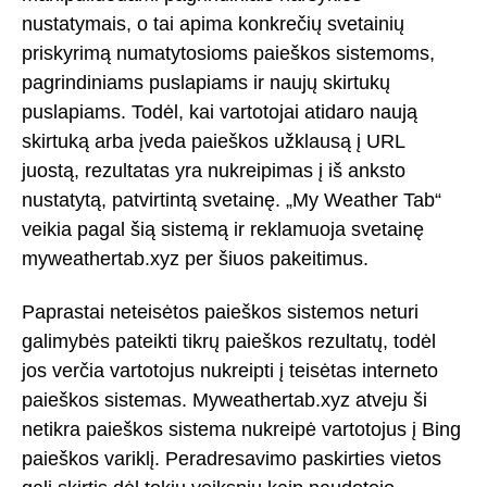
nustatymais, o tai apima konkrečių svetainių
priskyrimą numatytosioms paieškos sistemoms,
pagrindiniams puslapiams ir naujų skirtukų
puslapiams. Todėl, kai vartotojai atidaro naują
skirtuką arba įveda paieškos užklausą į URL
juostą, rezultatas yra nukreipimas į iš anksto
nustatytą, patvirtintą svetainę. „My Weather Tab“
veikia pagal šią sistemą ir reklamuoja svetainę
myweathertab.xyz per šiuos pakeitimus.
Paprastai neteisėtos paieškos sistemos neturi
galimybės pateikti tikrų paieškos rezultatų, todėl
jos verčia vartotojus nukreipti į teisėtas interneto
paieškos sistemas. Myweathertab.xyz atveju ši
netikra paieškos sistema nukreipė vartotojus į Bing
paieškos variklį. Peradresavimo paskirties vietos