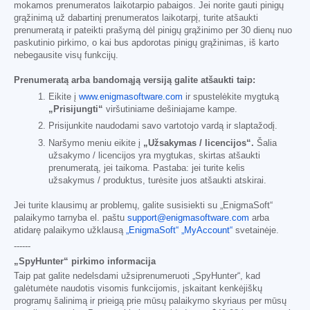
mokamos prenumeratos laikotarpio pabaigos. Jei norite gauti pinigų
grąžinimą už dabartinį prenumeratos laikotarpį, turite atšaukti
prenumeratą ir pateikti prašymą dėl pinigų grąžinimo per 30 dienų nuo
paskutinio pirkimo, o kai bus apdorotas pinigų grąžinimas, iš karto
nebegausite visų funkcijų.
Prenumeratą arba bandomąją versiją galite atšaukti taip:
Eikite į
www.enigmasoftware.com
ir spustelėkite mygtuką
„Prisijungti“
viršutiniame dešiniajame kampe.
Prisijunkite naudodami savo vartotojo vardą ir slaptažodį.
Naršymo meniu eikite į
„Užsakymas / licencijos“.
Šalia
užsakymo / licencijos yra mygtukas, skirtas atšaukti
prenumeratą, jei taikoma. Pastaba: jei turite kelis
užsakymus / produktus, turėsite juos atšaukti atskirai.
Jei turite klausimų ar problemų, galite susisiekti su „EnigmaSoft“
palaikymo tarnyba el. paštu
support@enigmasoftware.com
arba
atidarę palaikymo užklausą
„EnigmaSoft“ „MyAccount“
svetainėje.
------
„SpyHunter“ pirkimo informacija
Taip pat galite nedelsdami užsiprenumeruoti „SpyHunter“, kad
galėtumėte naudotis visomis funkcijomis, įskaitant kenkėjiškų
programų šalinimą ir prieigą prie mūsų palaikymo skyriaus per mūsų