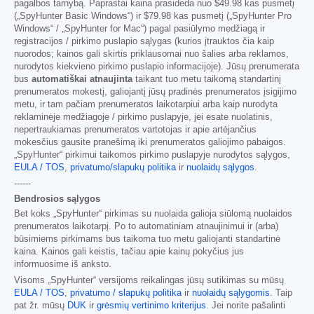
pagalbos tarnybą. Paprastai kaina prasideda nuo
$49.98
kas pusmetį
(„SpyHunter Basic Windows“) ir
$79.98
kas pusmetį („SpyHunter Pro
Windows“ / „SpyHunter for Mac“) pagal pasiūlymo medžiagą ir
registracijos / pirkimo puslapio sąlygas (kurios įtrauktos čia kaip
nuorodos; kainos gali skirtis priklausomai nuo šalies arba reklamos,
nurodytos kiekvieno pirkimo puslapio informacijoje). Jūsų prenumerata
bus
automatiškai atnaujinta
taikant tuo metu taikomą standartinį
prenumeratos mokestį, galiojantį jūsų pradinės prenumeratos įsigijimo
metu, ir tam pačiam prenumeratos laikotarpiui arba kaip nurodyta
reklaminėje medžiagoje / pirkimo puslapyje, jei esate nuolatinis,
nepertraukiamas prenumeratos vartotojas ir apie artėjančius
mokesčius gausite pranešimą iki prenumeratos galiojimo pabaigos.
„SpyHunter“ pirkimui taikomos pirkimo puslapyje nurodytos sąlygos,
EULA / TOS
,
privatumo/slapukų politika
ir
nuolaidų sąlygos
.
------
Bendrosios sąlygos
Bet koks „SpyHunter“ pirkimas su nuolaida galioja siūlomą nuolaidos
prenumeratos laikotarpį. Po to automatiniam atnaujinimui ir (arba)
būsimiems pirkimams bus taikoma tuo metu galiojanti standartinė
kaina. Kainos gali keistis, tačiau apie kainų pokyčius jus
informuosime iš anksto.
Visoms „SpyHunter“ versijoms reikalingas jūsų sutikimas su mūsų
EULA / TOS
,
privatumo / slapukų politika
ir
nuolaidų sąlygomis
. Taip
pat žr. mūsų
DUK
ir
grėsmių vertinimo kriterijus
. Jei norite pašalinti