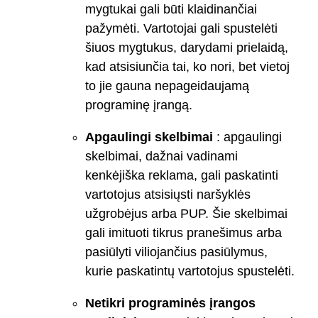
mygtukai gali būti klaidinančiai
pažymėti. Vartotojai gali spustelėti
šiuos mygtukus, darydami prielaidą,
kad atsisiunčia tai, ko nori, bet vietoj
to jie gauna nepageidaujamą
programinę įrangą.
Apgaulingi skelbimai
: apgaulingi
skelbimai, dažnai vadinami
kenkėjiška reklama, gali paskatinti
vartotojus atsisiųsti naršyklės
užgrobėjus arba PUP. Šie skelbimai
gali imituoti tikrus pranešimus arba
pasiūlyti viliojančius pasiūlymus,
kurie paskatintų vartotojus spustelėti.
Netikri programinės įrangos