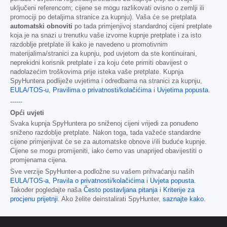
uključeni referencom; cijene se mogu razlikovati ovisno o zemlji ili
promociji po detaljima stranice za kupnju). Vaša će se pretplata
automatski obnoviti
po tada primjenjivoj standardnoj cijeni pretplate
koja je na snazi u trenutku vaše izvorne kupnje pretplate i za isto
razdoblje pretplate ili kako je navedeno u promotivnim
materijalima/stranici za kupnju, pod uvjetom da ste kontinuirani,
neprekidni korisnik pretplate i za koju ćete primiti obavijest o
nadolazećim troškovima prije isteka vaše pretplate. Kupnja
SpyHuntera podliježe uvjetima i odredbama na stranici za kupnju,
EULA/TOS-u
,
Pravilima o privatnosti/kolačićima
i
Uvjetima popusta
.
------
Opći uvjeti
Svaka kupnja SpyHuntera po sniženoj cijeni vrijedi za ponuđeno
sniženo razdoblje pretplate. Nakon toga, tada važeće standardne
cijene primjenjivat će se za automatske obnove i/ili buduće kupnje.
Cijene se mogu promijeniti, iako ćemo vas unaprijed obavijestiti o
promjenama cijena.
Sve verzije SpyHunter-a podložne su vašem prihvaćanju naših
EULA/TOS-a
,
Pravila o privatnosti/kolačićima
i
Uvjeta popusta
.
Također pogledajte naša
Često postavljana pitanja
i
Kriterije za
procjenu prijetnji
. Ako želite deinstalirati SpyHunter,
saznajte kako
.