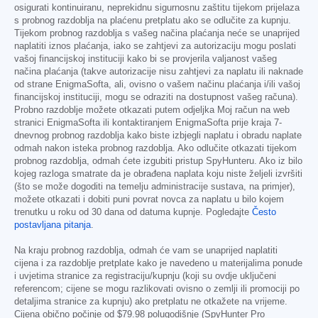
osigurati kontinuiranu, neprekidnu sigurnosnu zaštitu tijekom prijelaza
s probnog razdoblja na plaćenu pretplatu ako se odlučite za kupnju.
Tijekom probnog razdoblja s vašeg načina plaćanja neće se unaprijed
naplatiti iznos plaćanja, iako se zahtjevi za autorizaciju mogu poslati
vašoj financijskoj instituciji kako bi se provjerila valjanost vašeg
načina plaćanja (takve autorizacije nisu zahtjevi za naplatu ili naknade
od strane EnigmaSofta, ali, ovisno o vašem načinu plaćanja i/ili vašoj
financijskoj instituciji, mogu se odraziti na dostupnost vašeg računa).
Probno razdoblje možete otkazati putem odjeljka Moj račun na web
stranici EnigmaSofta ili kontaktiranjem EnigmaSofta prije kraja 7-
dnevnog probnog razdoblja kako biste izbjegli naplatu i obradu naplate
odmah nakon isteka probnog razdoblja. Ako odlučite otkazati tijekom
probnog razdoblja, odmah ćete izgubiti pristup SpyHunteru. Ako iz bilo
kojeg razloga smatrate da je obrađena naplata koju niste željeli izvršiti
(što se može dogoditi na temelju administracije sustava, na primjer),
možete otkazati i dobiti puni povrat novca za naplatu u bilo kojem
trenutku u roku od 30 dana od datuma kupnje. Pogledajte
Često
postavljana pitanja
.
Na kraju probnog razdoblja, odmah će vam se unaprijed naplatiti
cijena i za razdoblje pretplate kako je navedeno u materijalima ponude
i uvjetima stranice za registraciju/kupnju (koji su ovdje uključeni
referencom; cijene se mogu razlikovati ovisno o zemlji ili promociji po
detaljima stranice za kupnju) ako pretplatu ne otkažete na vrijeme.
Cijena obično počinje od
$79.98
polugodišnje (SpyHunter Pro