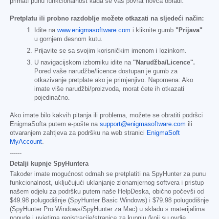
primati punu funkcionalnost kada se vaš povrat novca obradi.
Pretplatu ili probno razdoblje možete otkazati na sljedeći način:
Idite na
www.enigmasoftware.com
i kliknite gumb
"Prijava"
u gornjem desnom kutu.
Prijavite se sa svojim korisničkim imenom i lozinkom.
U navigacijskom izborniku idite na
"Narudžba/Licence".
Pored vaše narudžbe/licence dostupan je gumb za
otkazivanje pretplate ako je primjenjivo. Napomena: Ako
imate više narudžbi/proizvoda, morat ćete ih otkazati
pojedinačno.
Ako imate bilo kakvih pitanja ili problema, možete se obratiti podršci
EnigmaSofta putem e-pošte na
support@enigmasoftware.com
ili
otvaranjem zahtjeva za podršku na web stranici
EnigmaSoft
MyAccount
.
------
Detalji kupnje SpyHuntera
Također imate mogućnost odmah se pretplatiti na SpyHunter za punu
funkcionalnost, uključujući uklanjanje zlonamjernog softvera i pristup
našem odjelu za podršku putem naše HelpDeska, obično počevši od
$49.98
polugodišnje (SpyHunter Basic Windows) i
$79.98
polugodišnje
(SpyHunter Pro Windows/SpyHunter za Mac) u skladu s materijalima
ponude i uvjetima registracije/stranice za kupnju (koji su ovdje