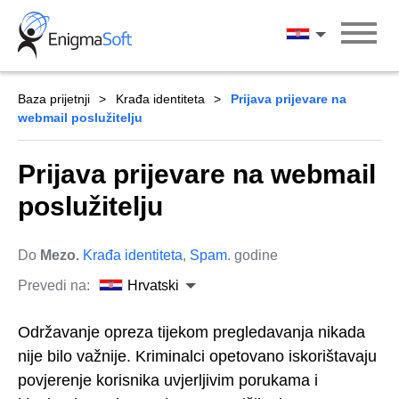
Skip
to
Hrvatski
content
Baza prijetnji
Krađa identiteta
Prijava prijevare na
webmail poslužitelju
Prijava prijevare na webmail
poslužitelju
Do
Mezo.
Krađa identiteta
,
Spam
. godine
Prevedi na:
Hrvatski
Održavanje opreza tijekom pregledavanja nikada
nije bilo važnije. Kriminalci opetovano iskorištavaju
povjerenje korisnika uvjerljivim porukama i