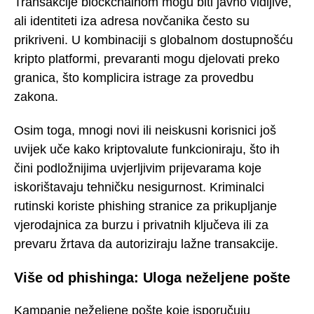
Transakcije blockchainom mogu biti javno vidljive,
ali identiteti iza adresa novčanika često su
prikriveni. U kombinaciji s globalnom dostupnošću
kripto platformi, prevaranti mogu djelovati preko
granica, što komplicira istrage za provedbu
zakona.
Osim toga, mnogi novi ili neiskusni korisnici još
uvijek uče kako kriptovalute funkcioniraju, što ih
čini podložnijima uvjerljivim prijevarama koje
iskorištavaju tehničku nesigurnost. Kriminalci
rutinski koriste phishing stranice za prikupljanje
vjerodajnica za burzu i privatnih ključeva ili za
prevaru žrtava da autoriziraju lažne transakcije.
Više od phishinga: Uloga neželjene pošte
Kampanje neželjene pošte koje isporučuju