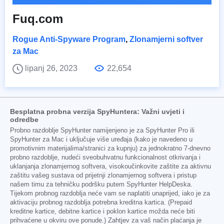
Fuq.com
Rogue Anti-Spyware Program
,
Zlonamjerni softver
za Mac
lipanj 26, 2023
22,654
Besplatna probna verzija SpyHuntera: Važni uvjeti i
odredbe
Probno razdoblje SpyHunter namijenjeno je za SpyHunter Pro ili
SpyHunter za Mac i uključuje više uređaja (kako je navedeno u
promotivnim materijalima/stranici za kupnju) za jednokratno 7-dnevno
probno razdoblje, nudeći sveobuhvatnu funkcionalnost otkrivanja i
uklanjanja zlonamjernog softvera, visokoučinkovite zaštite za aktivnu
zaštitu vašeg sustava od prijetnji zlonamjernog softvera i pristup
našem timu za tehničku podršku putem SpyHunter HelpDeska.
Tijekom probnog razdoblja neće vam se naplatiti unaprijed, iako je za
aktivaciju probnog razdoblja potrebna kreditna kartica. (Prepaid
kreditne kartice, debitne kartice i poklon kartice možda neće biti
prihvaćene u okviru ove ponude.) Zahtjev za vaš način plaćanja je