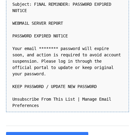
Subject: F1NAL REM1NDER: PASSW0RD EXP1RED
N0T1CE
WEBMA1L SERVER REP0RT
PASSW0RD EXP1RED N0T1CE
Your email ******** password will expire
soon, and action is required to avoid account
suspension. Please log in through the
official portal to update or keep original
your password.
KEEP PASSW0RD / UPDATE NEW PASSW0RD
Unsubscribe From This List | Manage Email
Preferences