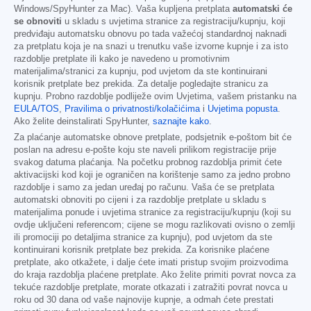
Windows/SpyHunter za Mac). Vaša kupljena pretplata
automatski će
se obnoviti
u skladu s uvjetima stranice za registraciju/kupnju, koji
predviđaju automatsku obnovu po tada važećoj standardnoj naknadi
za pretplatu koja je na snazi u trenutku vaše izvorne kupnje i za isto
razdoblje pretplate ili kako je navedeno u promotivnim
materijalima/stranici za kupnju, pod uvjetom da ste kontinuirani
korisnik pretplate bez prekida. Za detalje pogledajte stranicu za
kupnju. Probno razdoblje podliježe ovim Uvjetima, vašem pristanku na
EULA/TOS
,
Pravilima o privatnosti/kolačićima
i
Uvjetima popusta
.
Ako želite deinstalirati SpyHunter,
saznajte kako
.
Za plaćanje automatske obnove pretplate, podsjetnik e-poštom bit će
poslan na adresu e-pošte koju ste naveli prilikom registracije prije
svakog datuma plaćanja. Na početku probnog razdoblja primit ćete
aktivacijski kod koji je ograničen na korištenje samo za jedno probno
razdoblje i samo za jedan uređaj po računu. Vaša će se pretplata
automatski obnoviti po cijeni i za razdoblje pretplate u skladu s
materijalima ponude i uvjetima stranice za registraciju/kupnju (koji su
ovdje uključeni referencom; cijene se mogu razlikovati ovisno o zemlji
ili promociji po detaljima stranice za kupnju), pod uvjetom da ste
kontinuirani korisnik pretplate bez prekida. Za korisnike plaćene
pretplate, ako otkažete, i dalje ćete imati pristup svojim proizvodima
do kraja razdoblja plaćene pretplate. Ako želite primiti povrat novca za
tekuće razdoblje pretplate, morate otkazati i zatražiti povrat novca u
roku od 30 dana od vaše najnovije kupnje, a odmah ćete prestati