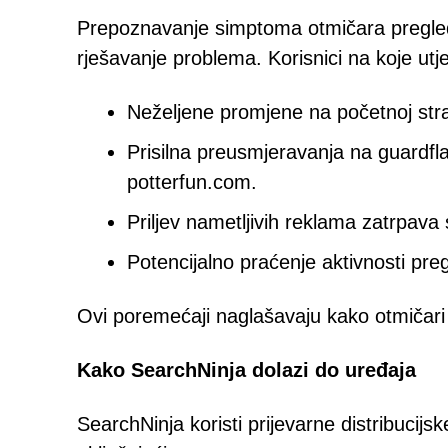
Prepoznavanje simptoma otmičara pregledn
rješavanje problema. Korisnici na koje utj
Neželjene promjene na početnoj stranic
Prisilna preusmjeravanja na guardfl
potterfun.com.
Priljev nametljivih reklama zatrpava
Potencijalno praćenje aktivnosti pr
Ovi poremećaji naglašavaju kako otmičari p
Kako SearchNinja dolazi do uređaja
SearchNinja koristi prijevarne distribucijs