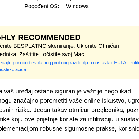
Pogođeni OS:
Windows
GHLY RECOMMENDED
čnite BESPLATNO skeniranje. Uklonite Otmičari
ednika. Zaštitite i očistite svoj Mac.
edajte ponudu besplatnog probnog razdoblja u nastavku.
EULA
i
Polit
nosti/kolačića
.
 vaš uređaj ostane siguran je važnije nego ikad.
mogu značajno poremetiti vaše online iskustvo, ugro
rnosnih rizika. Jedan takav otmičar preglednika, poz
tike koju ove prijetnje koriste za infiltraciju u sustav
lementacijom robusne sigurnosne prakse, korisnic