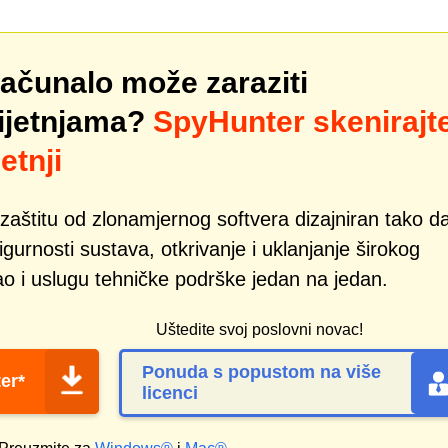
računalo može zaraziti
rijetnjama?
SpyHunter skenirajt
etnji
zaštitu od zlonamjernog softvera dizajniran tako d
gurnosti sustava, otkrivanje i uklanjanje širokog
ao i uslugu tehničke podrške jedan na jedan.
Uštedite svoj poslovni novac!
Ponuda s popustom na više
er*
licenci