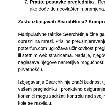
Pratite postavke preglednika
: Red
ako dođe do neovlaštenih promjena
Zašto izbjegavati SearchNinja? Komprom
Manipulativne taktike SearchNinje čine ga i
oprezni na mreži. Prisilno preusmjeravanje
potterfun.com ugrožava učinkovitost pregl
ili štetnim web stranicama. Nadalje, njego
naglašava njegove nametljive mogućnosti,
privatnošću.
Izbjegavanje SearchNinje znači budnost t
vašem pregledniku i proaktivno osiguranj
korisnici mogu zadržati kontrolu nad svojim 
koje se razvijaju.