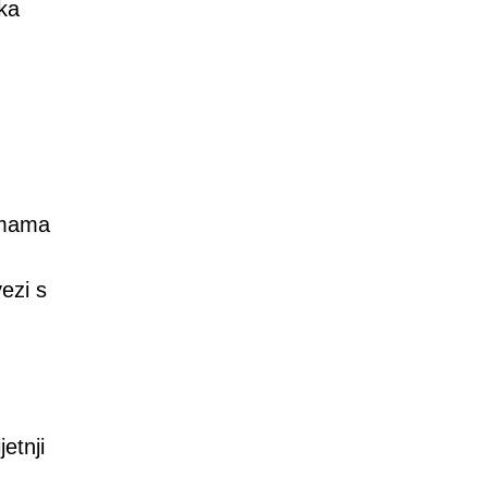
ika
lamama
ezi s
etnji