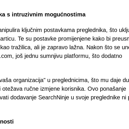
ika s intruzivnim mogućnostima
anipulira ključnim postavkama preglednika, što uklj
karticu. Te su postavke promijenjene kako bi preusm
 kao tražilica, ali je zapravo lažna. Nakon što se u
n.com, još jednu sumnjivu platformu, što dodatno
 vaša organizacija" u preglednicima, što mu daje du
 i otežava ručne izmjene korisnika. Ovo ponašanje
gavati dodavanje SearchNinje u svoje preglednike ni
nosti