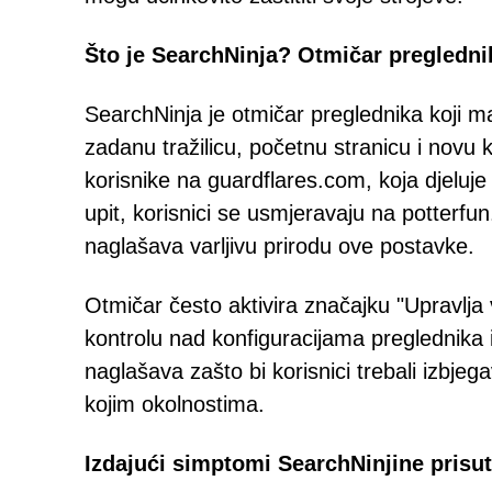
Što je SearchNinja? Otmičar pregledn
SearchNinja je otmičar preglednika koji m
zadanu tražilicu, početnu stranicu i novu 
korisnike na guardflares.com, koja djeluje
upit, korisnici se usmjeravaju na potterfu
naglašava varljivu prirodu ove postavke.
Otmičar često aktivira značajku "Upravlja
kontrolu nad konfiguracijama preglednika
naglašava zašto bi korisnici trebali izbje
kojim okolnostima.
Izdajući simptomi SearchNinjine prisut