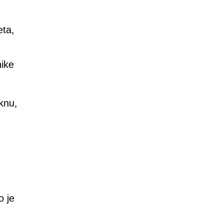
eta,
nike
knu,
o je