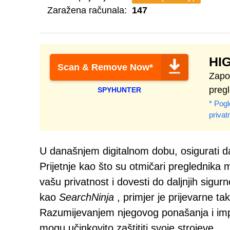
Zaražena računala:
147
HI
Scan & Remove Now*
Zapo
pregl
SPYHUNTER
* Pogl
privat
U današnjem digitalnom dobu, osigurati da
Prijetnje kao što su otmičari preglednika 
vašu privatnost i dovesti do daljnjih sigu
kao
SearchNinja
, primjer je prijevarne tak
Razumijevanjem njegovog ponašanja i imp
mogu učinkovito zaštititi svoje strojeve.