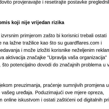
ovito provjeravajte i resetirajte postavke pregledn
.
is koji nije vrijedan rizika
zvrsnim primjerom zašto bi korisnici trebali ostati
 na lažne tražilice kao što su guardflares.com i
edavanja i može izložiti korisnike neželjenim rek
va aktivacija značajke "Upravlja vaša organizacija"
 što potencijalno dovodi do značajnih problema u v
ijekom preuzimanja, praćenje sumnjivih promjena u
e vašeg uređaja. Poduzimajući ove mjere opreza,
online iskustvom i ostati zaštićeni od digitalnih prij