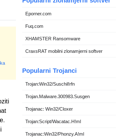
Popularni zlonamjerni softver
Eporner.com
Fuq.com
XHAMSTER Ransomware
CraxsRAT mobilni zlonamjerni softver
ika
Popularni Trojanci
Trojan:Win32/Suschil!rfn
Trojan.Malware.300983.Susgen
ziti
Trojanac: Win32/Cloxer
nat
e.
Trojan:Script/Wacatac.H!ml
i
Trojanac:Win32/Phonzy.A!ml