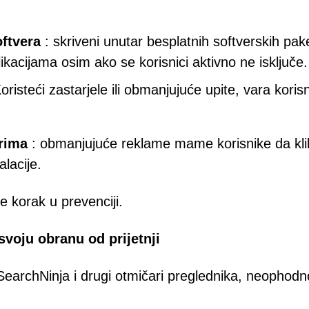
oftvera
: skriveni unutar besplatnih softverskih pak
likacijama osim ako se korisnici aktivno ne isključe.
oristeći zastarjele ili obmanjujuće upite, vara koris
rima
: obmanjujuće reklame mame korisnike da kli
lacije.
e korak u prevenciji.
svoju obranu od prijetnji
su SearchNinja i drugi otmičari preglednika, neophodn