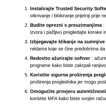
Instalirajte Trusted Security Soft
otkrivanje i blokiranje prijetnji prij
Budite oprezni s preuzimanjima
:
izvora i pažljivo pregledajte korake i
Izbjegavajte klikanje na sumnjive
reklama koje se čine predobrima da bi 
Redovito ažurirajte softver
: ažurir
programe kako biste zakrpali ranjivos
Koristite sigurna proširenja preg
proširenja preglednika jer mogu poslu
Omogućite provjeru autentičnosti
koristite MFA kako biste svojim račun