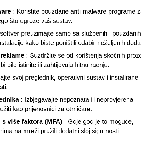
ware
: Koristite pouzdane anti-malware programe z
e nego što ugroze vaš sustav.
 softver preuzimajte samo sa službenih i pouzdanih
nstalacije kako biste poništili odabir neželjenih dod
 reklame
: Suzdržite se od korištenja skočnih prozor
bile istinite ili zahtijevaju hitnu radnju.
ajte svoj preglednik, operativni sustav i instalirane
ti.
lednika
: Izbjegavajte nepoznata ili neprovjerena
žiti kao prijenosnici za otmičare.
 s više faktora (MFA)
: Gdje god je to moguće,
ima na mreži pružili dodatni sloj sigurnosti.