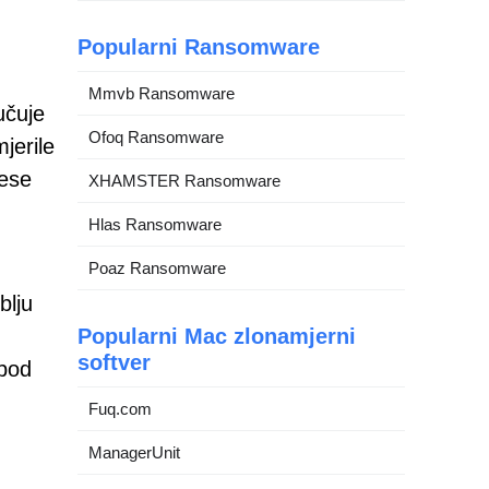
Popularni Ransomware
Mmvb Ransomware
učuje
Ofoq Ransomware
jerile
nese
XHAMSTER Ransomware
Hlas Ransomware
Poaz Ransomware
blju
Popularni Mac zlonamjerni
softver
 pod
Fuq.com
ManagerUnit