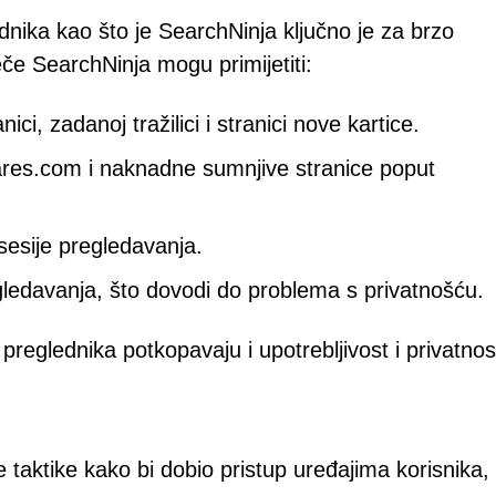
ika kao što je SearchNinja ključno je za brzo
eče SearchNinja mogu primijetiti:
i, zadanoj tražilici i stranici nove kartice.
ares.com i naknadne sumnjive stranice poput
 sesije pregledavanja.
egledavanja, što dovodi do problema s privatnošću.
reglednika potkopavaju i upotrebljivost i privatnos
ke taktike kako bi dobio pristup uređajima korisnika,