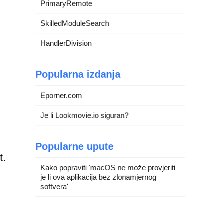
PrimaryRemote
SkilledModuleSearch
HandlerDivision
Popularna izdanja
Eporner.com
Je li Lookmovie.io siguran?
Popularne upute
t.
Kako popraviti 'macOS ne može provjeriti
je li ova aplikacija bez zlonamjernog
softvera'