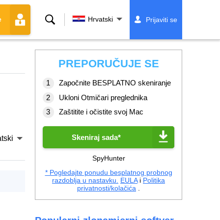
Traži
Hrvatski
Prijaviti se
e
PREPORUČUJE SE
Započnite BESPLATNO skeniranje
Ukloni Otmičari preglednika
Zaštitite i očistite svoj Mac
Skeniraj sada*
tski
SpyHunter
* Pogledajte ponudu besplatnog probnog
razdoblja u nastavku.
EULA
i
Politika
privatnosti/kolačića
.