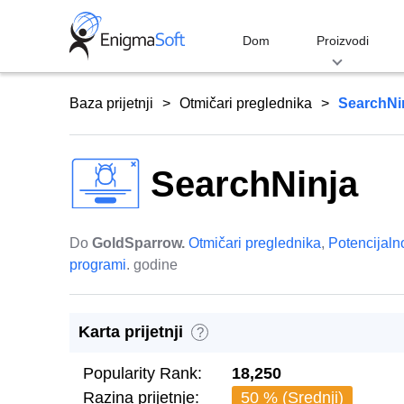
Skip
to
Dom
Proizvodi
content
Baza prijetnji
Otmičari preglednika
SearchNi
SearchNinja
Do
GoldSparrow.
Otmičari preglednika
,
Potencijaln
programi
. godine
Karta prijetnji
?
Popularity Rank:
18,250
Razina prijetnje:
50 % (Srednji)