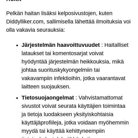
Pelkän haitan lisäksi kelposivustojen, kuten
Diddylliker.com, sallimisella lähettää ilmoituksia voi
olla vakavia seurauksia:
Järjestelmän haavoittuvuudet
: Haitalliset
lataukset tai komentosarjat voivat
hyödyntää järjestelmän heikkouksia, mikä
johtaa suorituskykyongelmiin tai
vakavampiin infektioihin, jotka vaarantavat
laitteen suojauksen.
Tietosuojaongelmat
: Vahvistamattomat
sivustot voivat seurata käyttäjien toimintaa
ja tietoja luodakseen yksityiskohtaisia
käyttäjäprofiileja, jotka voidaan myöhemmin
myydä tai käyttää kehittyneempiin