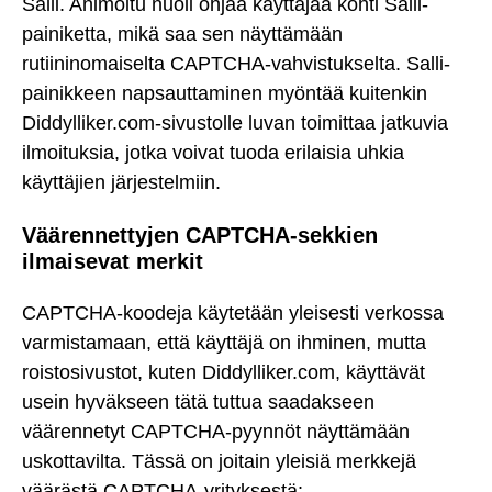
Salli. Animoitu nuoli ohjaa käyttäjää kohti Salli-
painiketta, mikä saa sen näyttämään
rutiininomaiselta CAPTCHA-vahvistukselta. Salli-
painikkeen napsauttaminen myöntää kuitenkin
Diddylliker.com-sivustolle luvan toimittaa jatkuvia
ilmoituksia, jotka voivat tuoda erilaisia uhkia
käyttäjien järjestelmiin.
Väärennettyjen CAPTCHA-sekkien
ilmaisevat merkit
CAPTCHA-koodeja käytetään yleisesti verkossa
varmistamaan, että käyttäjä on ihminen, mutta
roistosivustot, kuten Diddylliker.com, käyttävät
usein hyväkseen tätä tuttua saadakseen
väärennetyt CAPTCHA-pyynnöt näyttämään
uskottavilta. Tässä on joitain yleisiä merkkejä
väärästä CAPTCHA-yrityksestä: