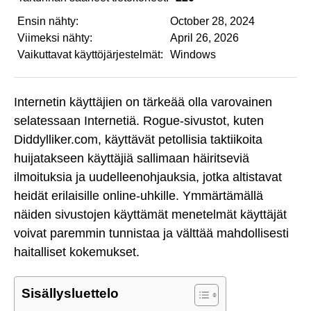
Ensin nähty:
October 28, 2024
Viimeksi nähty:
April 26, 2026
Vaikuttavat käyttöjärjestelmät:
Windows
Internetin käyttäjien on tärkeää olla varovainen
selatessaan Internetiä. Rogue-sivustot, kuten
Diddylliker.com, käyttävät petollisia taktiikoita
huijatakseen käyttäjiä sallimaan häiritseviä
ilmoituksia ja uudelleenohjauksia, jotka altistavat
heidät erilaisille online-uhkille. Ymmärtämällä
näiden sivustojen käyttämät menetelmät käyttäjät
voivat paremmin tunnistaa ja välttää mahdollisesti
haitalliset kokemukset.
Sisällysluettelo