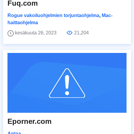
Fuq.com
Rogue vakoiluohjelmien torjuntaohjelma
,
Mac-
haittaohjelma
kesäkuuta 26, 2023
21,204
Eporner.com
Antaa