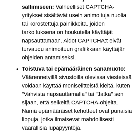
sallimiseen:
Valheelliset CAPTCHA-
yritykset sisältävät usein animoituja nuolia
tai korostettuja painikkeita, joiden
tarkoituksena on houkutella käyttäjät
napsauttamaan. Aidot CAPTCHA:t eivät
turvaudu animoituun grafiikkaan käyttäjän
ohjeiden antamiseksi.
Toistuva tai epämääräinen sanamuoto:
Väärennetyillä sivustoilla olevissa viesteissä
voidaan käyttää moniselitteistä kieltä, kuten
"Vahvista napsauttamalla" tai "Jatka" sen
sijaan, että selkeitä CAPTCHA-ohjeita.
Nämä epämääräiset kehotteet ovat punaisia
lippuja, jotka ilmaisevat mahdollisesti
vaarallisia lupapyyntöjä.