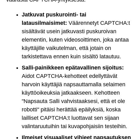
Jatkuvat puskurointi- tai
latausilmaisimet:
Väärennetyt CAPTCHA:t
sisältävät usein jatkuvasti puskuroivan
elementin, kuten videosoittimen, joka antaa
käyttäjille vaikutelman, että jotain on
tarkistettava ennen kuin sisältö latautuu.
Salli-painikkeen epätavallinen sijoitus:
Aidot CAPTCHA-kehotteet edellyttävät
harvoin käyttäjiä napsauttamalla selaimen
käyttöoikeuksia jatkaakseen. Kehotteen
"Napsauta Salli vahvistaaksesi, että et ole
robotti" pitäisi herättää epäilyksiä, koska
lailliset CAPTCHA:t luottavat sen sijaan
valintaruutuihin tai kuvapohjaisiin testeihin.
Ilmeiset visuaaliset vihjeet napsautuksen