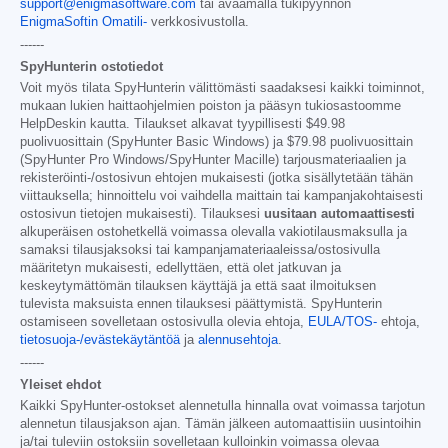
support@enigmasoftware.com
tai avaamalla tukipyynnön
EnigmaSoftin Omatili-
verkkosivustolla.
------
SpyHunterin ostotiedot
Voit myös tilata SpyHunterin välittömästi saadaksesi kaikki toiminnot,
mukaan lukien haittaohjelmien poiston ja pääsyn tukiosastoomme
HelpDeskin kautta. Tilaukset alkavat tyypillisesti
$49.98
puolivuosittain (SpyHunter Basic Windows) ja
$79.98
puolivuosittain
(SpyHunter Pro Windows/SpyHunter Macille) tarjousmateriaalien ja
rekisteröinti-/ostosivun ehtojen mukaisesti (jotka sisällytetään tähän
viittauksella; hinnoittelu voi vaihdella maittain tai kampanjakohtaisesti
ostosivun tietojen mukaisesti). Tilauksesi
uusitaan automaattisesti
alkuperäisen ostohetkellä voimassa olevalla vakiotilausmaksulla ja
samaksi tilausjaksoksi tai kampanjamateriaaleissa/ostosivulla
määritetyn mukaisesti, edellyttäen, että olet jatkuvan ja
keskeytymättömän tilauksen käyttäjä ja että saat ilmoituksen
tulevista maksuista ennen tilauksesi päättymistä. SpyHunterin
ostamiseen sovelletaan ostosivulla olevia ehtoja,
EULA/TOS-
ehtoja,
tietosuoja-/evästekäytäntöä
ja
alennusehtoja
.
------
Yleiset ehdot
Kaikki SpyHunter-ostokset alennetulla hinnalla ovat voimassa tarjotun
alennetun tilausjakson ajan. Tämän jälkeen automaattisiin uusintoihin
ja/tai tuleviin ostoksiin sovelletaan kulloinkin voimassa olevaa