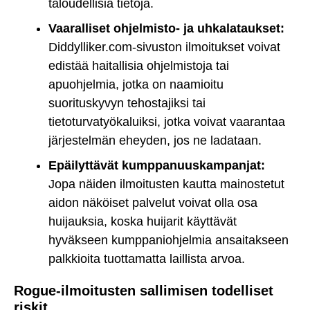
taloudellisia tietoja.
Vaaralliset ohjelmisto- ja uhkalataukset:
Diddylliker.com-sivuston ilmoitukset voivat
edistää haitallisia ohjelmistoja tai
apuohjelmia, jotka on naamioitu
suorituskyvyn tehostajiksi tai
tietoturvatyökaluiksi, jotka voivat vaarantaa
järjestelmän eheyden, jos ne ladataan.
Epäilyttävät kumppanuuskampanjat:
Jopa näiden ilmoitusten kautta mainostetut
aidon näköiset palvelut voivat olla osa
huijauksia, koska huijarit käyttävät
hyväkseen kumppaniohjelmia ansaitakseen
palkkioita tuottamatta laillista arvoa.
Rogue-ilmoitusten sallimisen todelliset
riskit