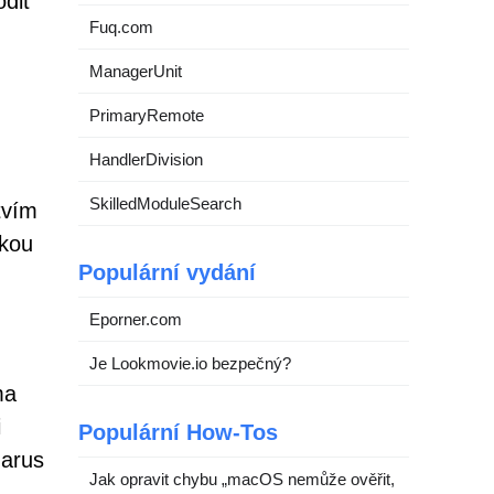
odit
Fuq.com
ManagerUnit
PrimaryRemote
HandlerDivision
SkilledModuleSearch
tvím
ckou
Populární vydání
Eporner.com
Je Lookmovie.io bezpečný?
ma
i
Populární How-Tos
zarus
Jak opravit chybu „macOS nemůže ověřit,