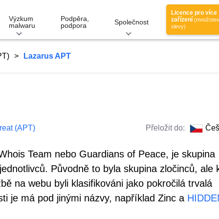
Licence pro více
Výzkum
Podpěra,
zařízení
(množstev
Společnost
malwaru
podpora
slevy)
PT)
Lazarus APT
reat (APT)
Přeložit do:
Češ
Whois Team nebo Guardians of Peace, je skupina
ednotlivců. Původně to byla skupina zločinců, ale k
 na webu byli klasifikováni jako pokročilá trvalá
i je má pod jinými názvy, například Zinc a
HIDDE