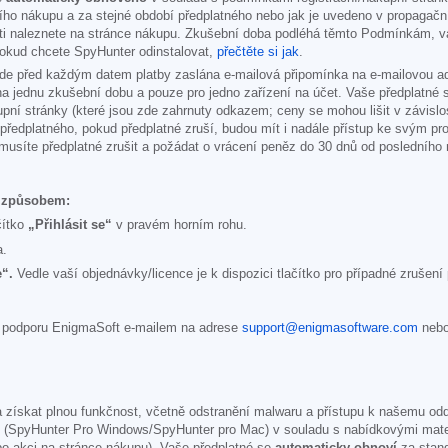
ího nákupu a za stejné období předplatného nebo jak je uvedeno v propagační
osti naleznete na stránce nákupu. Zkušební doba podléhá těmto Podmínkám,
Pokud chcete SpyHunter odinstalovat,
přečtěte si jak
.
e před každým datem platby zaslána e-mailová připomínka na e-mailovou adres
 na jednu zkušební dobu a pouze pro jedno zařízení na účet. Vaše předplatné
pní stránky (které jsou zde zahrnuty odkazem; ceny se mohou lišit v závislo
o předplatného, pokud předplatné zruší, budou mít i nadále přístup ke svým 
 musíte předplatné zrušit a požádat o vrácení peněz do 30 dnů od posledníh
m způsobem:
čítko
„Přihlásit se“
v pravém horním rohu.
a.
“.
Vedle vaší objednávky/licence je k dispozici tlačítko pro případné zruše
t podporu EnigmaSoft e-mailem na adrese
support@enigmasoftware.com
nebo
a získat plnou funkčnost, včetně odstranění malwaru a přístupu k našemu od
 (SpyHunter Pro Windows/SpyHunter pro Mac) v souladu s nabídkovými materi
bo akci na stránce nákupu). Vaše předplatné se
automaticky obnoví
za stand