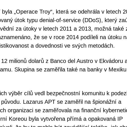
byla „Operace Troy“, která se odehrála v letech 
aný útok typu denial-of-service (DDoS), který zaú
povědní za útoky v letech 2011 a 2013, možná také 
 zaznamenáno, že se v roce 2014 podíleli na útoku 
fistikovanost a dovednosti ve svých metodách.
12 milionů dolarů z Banco del Austro v Ekvádoru 
namu. Skupina se zaměřila také na banky v Mexiku
jich výběr cílů vedl bezpečnostní komunitu k podez
původu. Lazarus APT se zaměřil na špionážní a
jejich organizaci se zaměřovala na finanční kybernet
erní Koreou byla vytvořena přímá a opakovaná IP