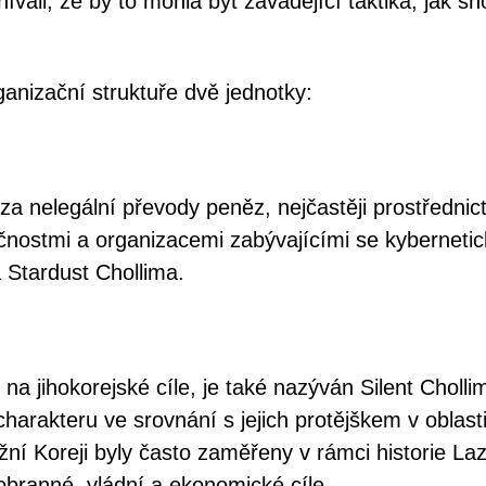
vali, že by to mohla být zavádějící taktika, jak sh
anizační struktuře dvě jednotky:
a nelegální převody peněz, nejčastěji prostřednic
ečnostmi a organizacemi zabývajícími se kyberneti
 Stardust Chollima.
a jihokorejské cíle, je také nazýván Silent Cholli
 charakteru ve srovnání s jejich protějškem v oblast
ní Koreji byly často zaměřeny v rámci historie La
obranné, vládní a ekonomické cíle.