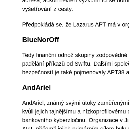
adresa, ačkoli někteří výzkumníci se domní
vyšetřování z cesty.
Předpokládá se, že Lazarus APT má v org
BlueNorOff
Tedy finanční odnož skupiny zodpovědné z
padělání příkazů od Swiftu. Dalšími spol
bezpečností je také pojmenovaly APT38 a
AndAriel
AndAriel, známý svými útoky zaměřenými n
kvůli jejich tajnějšímu a nízkoprofilovému
bankovního kyberzločinu. Organizace v Již
APT, přičemž jejich primárním cílem byly 