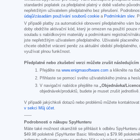
standardní poplatek za předplatné platný v době vašeho původn
nepřetržitým uživatelem předplatného bez přerušení. Podrobn
údajů/zásadám používání souborů cookie
a
Podmínkám slev
. 
V případě platby za automatické obnovení předplatného vám bud
doby obdržíte aktivační kód, který je omezen na použití pouze
souladu s nabídkovými materiály a podmínkami registrační/náku
jste nepřetržitým uživatelem předplatného. Uživatelé placenéh
chcete obdržet vrácení peněz za aktuální období předplatného,
využívat plnou funkčnost.
Předplatné nebo zkušební verzi můžete zrušit následující
Přejděte na
www.enigmasoftware.com
a klikněte na tla
Přihlaste se pomocí svého uživatelského jména a hesl
V navigační nabídce přejděte na
„Objednávka/Licence
objednávek/produktů, budete je muset zrušit jednotlivě.
V případě jakýchkoli dotazů nebo problémů můžete kontaktova
v sekci Můj účet
.
------
Podrobnosti o nákupu SpyHunteru
Máte také možnost okamžitě se přihlásit k odběru SpyHunteru 
$49.98
pololetně (SpyHunter Basic Windows) a
$79.98
pololetně
zahrnuty odkazem; ceny se mohou lišit v závislosti na zemi ne