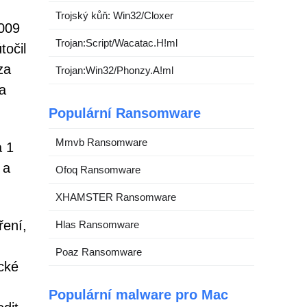
Trojský kůň: Win32/Cloxer
2009
Trojan:Script/Wacatac.H!ml
točil
za
Trojan:Win32/Phonzy.A!ml
na
Populární Ransomware
Mmvb Ransomware
a 1
 a
Ofoq Ransomware
XHAMSTER Ransomware
ření,
Hlas Ransomware
Poaz Ransomware
ické
Populární malware pro Mac