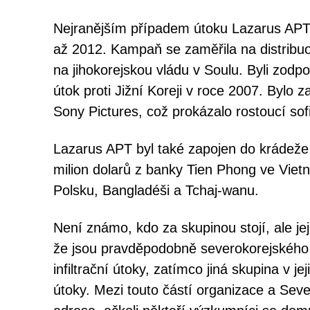
Nejranějším případem útoku Lazarus APT 
až 2012. Kampaň se zaměřila na distribuov
na jihokorejskou vládu v Soulu. Byli zod
útok proti Jižní Koreji v roce 2007. Bylo
Sony Pictures, což prokázalo rostoucí so
Lazarus APT byl také zapojen do krádeže 
milion dolarů z banky Tien Phong ve Viet
Polsku, Bangladéši a Tchaj-wanu.
Není známo, kdo za skupinou stojí, ale je
že jsou pravděpodobně severokorejského 
infiltrační útoky, zatímco jiná skupina v 
útoky. Mezi touto částí organizace a Sev