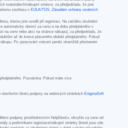
ch materiálech/nákupní stránce, za předpokladu, že jste
 vašemu souhlasu s
EULA/TOS
,
Zásadám ochrany osobních
u, kterou jste uvedli při registraci. Na začátku zkušební
 se automaticky obnoví za cenu a na dobu předplatného v
sti na zemi nebo akci na stránce nákupu), za předpokladu, že
produktům až do konce placeného období předplatného. Pokud
o nákupu. Po zpracování vrácení peněz okamžitě přestanete
ní předplatného. Poznámka: Pokud máte více
 otevřením tiketu podpory na webových stránkách
EnigmaSoft
dělení podpory prostřednictvím HelpDesku, obvykle za cenu od
ály a podmínkami registrace/nákupní stránky (které jsou zde
ardní poplatek za předplatné platný v době vašeho původního