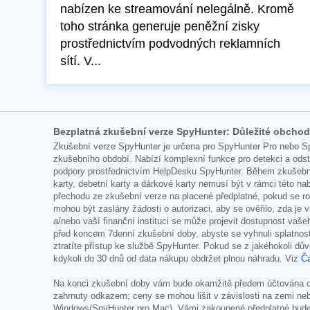
nabízen ke streamování nelegálně. Kromě
toho stránka generuje peněžní zisky
prostřednictvím podvodných reklamních
sítí. V...
Bezplatná zkušební verze SpyHunter: Důležité obcho
Zkušební verze SpyHunter je určena pro SpyHunter Pro nebo Sp
zkušebního období. Nabízí komplexní funkce pro detekci a od
podpory prostřednictvím HelpDesku SpyHunter. Během zkušební 
karty, debetní karty a dárkové karty nemusí být v rámci této 
přechodu ze zkušební verze na placené předplatné, pokud se r
mohou být zaslány žádosti o autorizaci, aby se ověřilo, zda je 
a/nebo vaší finanční instituci se může projevit dostupnost va
před koncem 7denní zkušební doby, abyste se vyhnuli splatnos
ztratíte přístup ke službě SpyHunter. Pokud se z jakéhokoli dův
kdykoli do 30 dnů od data nákupu obdržet plnou náhradu. Viz
Ča
Na konci zkušební doby vám bude okamžitě předem účtována cen
zahrnuty odkazem; ceny se mohou lišit v závislosti na zemi neb
Windows/SpyHunter pro Mac). Vámi zakoupené předplatné bud