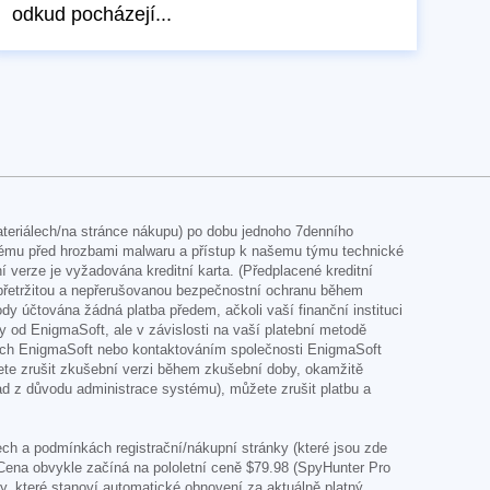
odkud pocházejí...
teriálech/na stránce nákupu) po dobu jednoho 7denního
tému před hrozbami malwaru a přístup k našemu týmu technické
erze je vyžadována kreditní karta. (Předplacené kreditní
nepřetržitou a nepřerušovanou bezpečnostní ochranu během
 účtována žádná platba předem, ačkoli vaší finanční instituci
ky od EnigmaSoft, ale v závislosti na vaší platební metodě
nkách EnigmaSoft nebo kontaktováním společnosti EnigmaSoft
ete zrušit zkušební verzi během zkušební doby, okamžitě
lad z důvodu administrace systému), můžete zrušit platbu a
h a podmínkách registrační/nákupní stránky (které jsou zde
 Cena obvykle začíná na pololetní ceně
$79.98
(SpyHunter Pro
y, které stanoví automatické obnovení za aktuálně platný