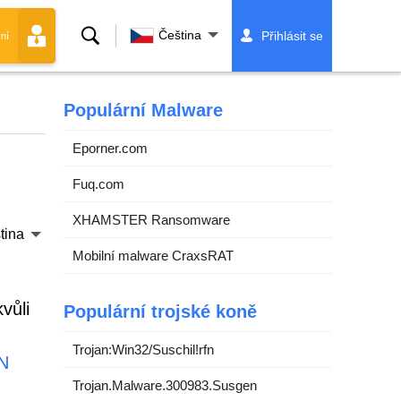
Vyhledávání
Čeština
Přihlásit se
ní
Populární Malware
Eporner.com
Fuq.com
XHAMSTER Ransomware
tina
Mobilní malware CraxsRAT
vůli
Populární trojské koně
Trojan:Win32/Suschil!rfn
N
Trojan.Malware.300983.Susgen