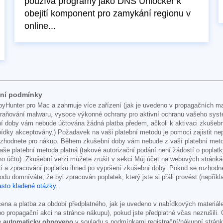
používá programy jako DNS Unlocker k
obejití komponent pro zamykání regionu v
online...
dní podmínky
yHunter pro Mac a zahrnuje více zařízení (jak je uvedeno v propagačních ma
straňování malwaru, vysoce výkonné ochrany pro aktivní ochranu vašeho sys
doby vám nebude účtována žádná platba předem, ačkoli k aktivaci zkušební v
nabídky akceptovány.) Požadavek na vaši platební metodu je pomoci zajistit 
ozhodnete pro nákup. Během zkušební doby vám nebude z vaší platební metody
vaše platební metoda platná (takové autorizační podání není žádostí o poplat
šeho účtu). Zkušební verzi můžete zrušit v sekci Můj účet na webových strá
ti a zpracování poplatku ihned po vypršení zkušební doby. Pokud se rozhodn
odu domníváte, že byl zpracován poplatek, který jste si přáli provést (napřík
sto kladené otázky
.
a a platba za období předplatného, jak je uvedeno v nabídkových materiálec
o propagační akci na stránce nákupu), pokud jste předplatné včas nezrušili.
e
automaticky obnoveno
v souladu s podmínkami registrační/nákupní stránk