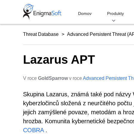
Skip
to
Domov
Produkty
content
Threat Database
Advanced Persistent Threat (A
Lazarus APT
V roce
GoldSparrow
v roce
Advanced Persistent Th
Skupina Lazarus, známá také pod názvy 
kyberzločinců složená z neurčitého počtu j
jejich zamýšlené povaze, metodám a hrozbě
hrozba. Komunita kybernetické bezpečnost
COBRA
.