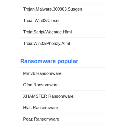
Trojan.Malware.300983.Susgen
Troià: Win32/Cloxer
Troià:Script/Wacatac.H!ml
Troià:Win32/Phonzy.A!ml
Ransomware popular
Mmvb Ransomware
Ofoq Ransomware
XHAMSTER Ransomware
Hlas Ransomware
Poaz Ransomware