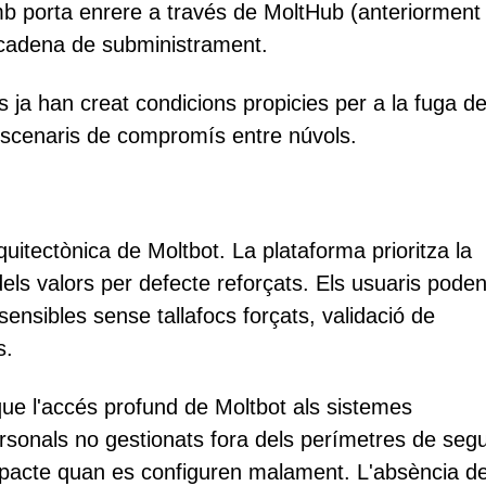
 amb porta enrere a través de MoltHub (anteriorment
 cadena de subministrament.
 ja han creat condicions propicies per a la fuga d
i escenaris de compromís entre núvols.
rquitectònica de Moltbot. La plataforma prioritza la
els valors per defecte reforçats. Els usuaris pode
ensibles sense tallafocs forçats, validació de
s.
 que l'accés profund de Moltbot als sistemes
ersonals no gestionats fora dels perímetres de segu
 impacte quan es configuren malament. L'absència d