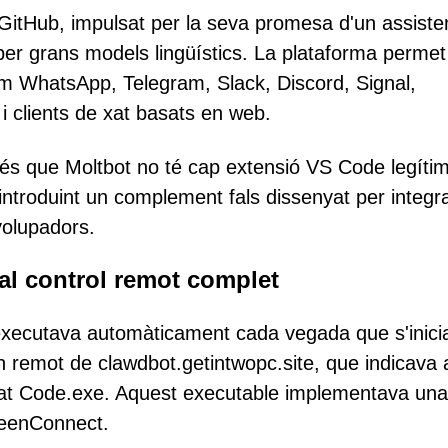
 GitHub, impulsat per la seva promesa d'un assiste
t per grans models lingüístics. La plataforma permet
com WhatsApp, Telegram, Slack, Discord, Signal,
 clients de xat basats en web.
t és que Moltbot no té cap extensió VS Code legíti
introduint un complement fals dissenyat per integr
volupadors.
 al control remot complet
s'executava automàticament cada vegada que s'inici
n remot de clawdbot.getintwopc.site, que indicava 
nat Code.exe. Aquest executable implementava una
reenConnect.