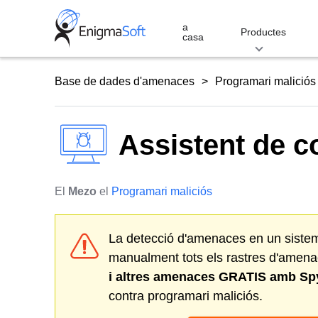
Skip
to
a
Productes
casa
content
Base de dades d'amenaces
Programari maliciós
Assistent de co
El
Mezo
el
Programari maliciós
La detecció d'amenaces en un sistema p
manualment tots els rastres d'amen
i altres amenaces GRATIS amb Sp
contra programari maliciós.