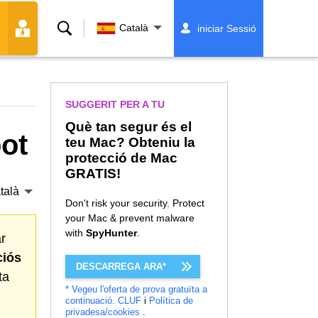
Cerca
Català
iniciar Sessió
SUGGERIT PER A TU
Què tan segur és el
bot
teu Mac? Obteniu la
protecció de Mac
GRATIS!
talà
Don't risk your security. Protect
your Mac & prevent malware
with
SpyHunter
.
ar
ciós
DESCARREGA ARA*
ta
* Vegeu l'oferta de prova gratuïta a
continuació.
CLUF
i
Política de
privadesa/cookies
.