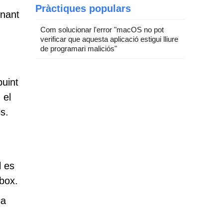
Pràctiques populars
onant
Com solucionar l'error "macOS no pot
verificar que aquesta aplicació estigui lliure
de programari maliciós"
buint
 el
ls.
l es
box.
ca