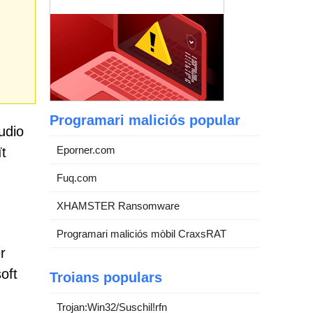
Programari maliciós popular
udio
Eporner.com
ït
Fuq.com
XHAMSTER Ransomware
Programari maliciós mòbil CraxsRAT
r
oft
Troians populars
Trojan:Win32/Suschil!rfn