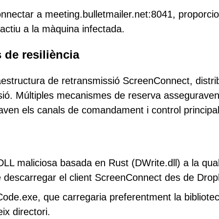
connectar a meeting.bulletmailer.net:8041, proporci
ractiu a la màquina infectada.
 de resiliència
aestructura de retransmissió ScreenConnect, distri
ensió. Múltiples mecanismes de reserva asseguraven
fallaven els canals de comandament i control principa
DLL maliciosa basada en Rust (DWrite.dll) a la qua
de descarregar el client ScreenConnect des de Drop
Code.exe, que carregaria preferentment la bibliote
x directori.