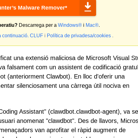
nter’s Malware Remover*
peratiu?
Descarrega per a
Windows®
i
Mac®
.
a continuació.
CLUF
i
Política de privadesa/cookies
.
ficat una extensió maliciosa de Microsoft Visual St
va falsament com un assistent de codificació gratu
tbot (anteriorment Clawbot). En lloc d'oferir una
ementar silenciosament una càrrega útil nociva en
 Coding Assistant" (clawdbot.clawdbot-agent), va se
usuari anomenat "clawdbot". Des de llavors, Micros
 amenaçadors van aprofitar el ràpid augment de