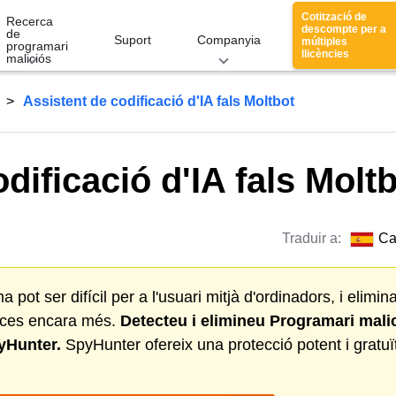
Cotització de
Recerca
descompte per a
de
Suport
Companyia
múltiples
programari
llicències
maliciós
Assistent de codificació d'IA fals Moltbot
dificació d'IA fals Molt
Traduir a:
Ca
ot ser difícil per a l'usuari mitjà d'ordinadors, i elimin
aces encara més.
Detecteu i elimineu
Programari mali
yHunter.
SpyHunter ofereix una protecció potent i gratuï