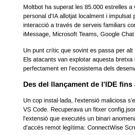
Moltbot ha superat les 85.000 estrelles a
personal d'IA allotjat localment i impulsa
interacció a través de serveis familiars 
iMessage, Microsoft Teams, Google Chat i
Un punt crític que sovint es passa per al
Els atacants van explotar aquesta bretxa 
perfectament en l'ecosistema dels desen
Des del llançament de l'IDE fins
Un cop instal·lada, l'extensió maliciosa 
VS Code. Recuperava un fitxer config.jso
l'extensió que executés un binari anome
d'accés remot legítima: ConnectWise Sc