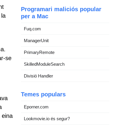
nt
Programari maliciós popular
 la
per a Mac
Fuq.com
ManagerUnit
ma.
PrimaryRemote
ar-se
SkilledModuleSearch
Divisió Handler
Temes populars
ava
a
Eporner.com
 eina
Lookmovie.io és segur?