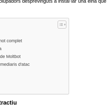
olupadors desprevinguts a instal·lar una eina que
emot complet
a
 de Moltbot
rmediaris d'atac
ractiu