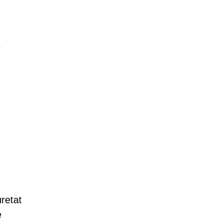
e
n
retat
e