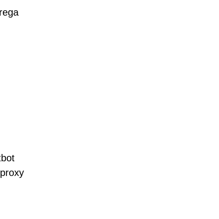
rrega
tbot
 proxy