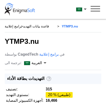
Skip
to
العربية
content
YTMP3.nu
قاعدة بيانات التهديد
برامج إعلانية
YTMP3.nu
في
برامج إعلانية
CagedTech
بواسطة
العربية
ترجمة الى:
التهديدات بطاقة الأداء
?
315
تصنيف:
20 % (طبيعي)
مستوى التهديد:
16,466
أجهزة الكمبيوتر المصابة: