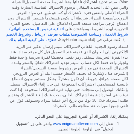
Mac). سيتم
تجديد اشتراكك تلقائياً
وفقاً لشروط صفحة التسجيل/الشراء،
والتي تنص على التجديد التلقائي برسوم الاشتراك القياسية السارية وقت
الشراء الأصلي ولنفس فترة الاشتراك أو كما هو مُبين في مواد العرض
الترويجي/صفحة الشراء، شريطة أن تكون مُستخدماً مُستمراً للاشتراك دون
انقطاع. يُرجى مراجعة صفحة الشراء للاطلاع على التفاصيل. تخضع الفترة
التجريبية لهذه الشروط، وموافقتك على
اتفاقية ترخيص المستخدم النهائي/
شروط الخدمة
،
وسياسة الخصوصية/ملفات تعريف الارتباط
،
وشروط الخصم
. إذا كنت ترغب في إلغاء تثبيت SpyHunter،
فتعرّف على كيفية القيام بذلك
.
لسداد رسوم التجديد التلقائي لاشتراكك، سيتم إرسال تذكير عبر البريد
الإلكتروني إلى العنوان الذي قدمته عند التسجيل قبل كل موعد سداد. عند
بدء الفترة التجريبية، ستتلقى رمز تفعيل مخصصًا لفترة تجريبية واحدة فقط
ولجهاز واحد فقط لكل حساب. سيتم تجديد اشتراكك تلقائيًا بالسعر ولمدة
الاشتراك المحددة في مواد العرض وشروط صفحة التسجيل/الشراء
(المُدرجة هنا بالإشارة؛ قد تختلف الأسعار حسب البلد أو العرض الترويجي
لكل صفحة شراء)، شريطة أن تكون مشتركًا بشكل مستمر ودون انقطاع.
بالنسبة لمستخدمي الاشتراكات المدفوعة، في حال إلغاء الاشتراك، سيظل
بإمكانك الوصول إلى منتجاتك حتى نهاية فترة اشتراكك المدفوعة. إذا كنت
ترغب في استرداد قيمة اشتراكك الحالي، يجب عليك إلغاء الاشتراك وتقديم
طلب استرداد خلال 30 يومًا من تاريخ آخر عملية شراء، وستتوقف فورًا عن
تلقي جميع الميزات عند معالجة طلب الاسترداد.
يمكنك إلغاء الاشتراك أو الفترة التجريبية على النحو التالي:
انتقل إلى
www.enigmasoftware.com
وانقر على زر
"تسجيل
الدخول"
في الزاوية العلوية اليمنى.