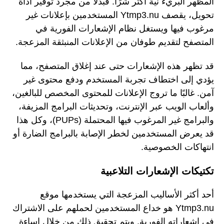
المظهر البريء نية أكثر شرًا. فبدلاً من مجرد توفير أداة
تحويل، يقصف Ytmp3.nu المستخدمين بإعلانات غير
مرغوب فيها ويستغل نظام الإشعارات الفورية في
المتصفح لتقديم طوفان من الإعلانات المنبثقة المزعجة.
قد تظهر هذه الإشعارات حتى عند إغلاق المتصفح، مما
يؤدي إلى اختطاف تجربة المستخدم ودفع محتوى غير
آمن. غالبًا ما تروج الإعلانات للمحتوى المخصص للبالغين،
وألعاب الويب عبر الإنترنت، وتحديثات البرامج المزيفة،
والبرامج غير المرغوب فيها المحتملة (PUPs)، وكل هذا
قد يعرض المستخدمين لخطر الإصابة بالبرامج الضارة أو
انتهاكات الخصوصية.
تكتيكات الإشعارات التلاعبية
أحد أكثر الأساليب المزعجة التي يستخدمها موقع
Ytmp3.nu هو خداع المستخدمين لحملهم على الاشتراك
في إشعاراته الفورية. ويتم تحقيق ذلك من خلال إساءة