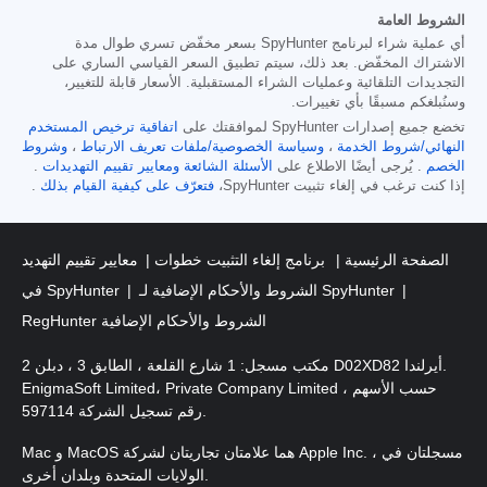
الشروط العامة
أي عملية شراء لبرنامج SpyHunter بسعر مخفّض تسري طوال مدة
الاشتراك المخفّض. بعد ذلك، سيتم تطبيق السعر القياسي الساري على
التجديدات التلقائية وعمليات الشراء المستقبلية. الأسعار قابلة للتغيير،
وسنُبلغكم مسبقًا بأي تغييرات.
تخضع جميع إصدارات SpyHunter لموافقتك على
اتفاقية ترخيص المستخدم
النهائي/شروط الخدمة
،
وسياسة الخصوصية/ملفات تعريف الارتباط
،
وشروط
الخصم
. يُرجى أيضًا الاطلاع على
الأسئلة الشائعة
ومعايير تقييم التهديدات
.
إذا كنت ترغب في إلغاء تثبيت SpyHunter،
فتعرّف على كيفية القيام بذلك
.
الصفحة الرئيسية
برنامج إلغاء التثبيت خطوات
معايير تقييم التهديد
الشروط والأحكام الإضافية لـ SpyHunter
في SpyHunter
RegHunter الشروط والأحكام الإضافية
مكتب مسجل: 1 شارع القلعة ، الطابق 3 ، دبلن 2 D02XD82 أيرلندا.
EnigmaSoft Limited، Private Company Limited حسب الأسهم ،
رقم تسجيل الشركة 597114.
Mac و MacOS هما علامتان تجاريتان لشركة Apple Inc. ، مسجلتان في
الولايات المتحدة وبلدان أخرى.