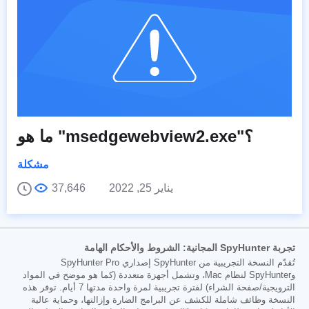
ما هو "msedgewebview2.exe"؟
مشكلة
يناير 25, 2022
37,646
تجربة SpyHunter المجانية: الشروط والأحكام الهامة
تُقدّم النسخة التجريبية من SpyHunter إصداري SpyHunter Pro
وSpyHunter لنظام Mac، وتشمل أجهزة متعددة (كما هو موضح في المواد
الترويجية/صفحة الشراء) لفترة تجريبية لمرة واحدة مدتها 7 أيام. توفر هذه
النسخة وظائف شاملة للكشف عن البرامج الضارة وإزالتها، وحماية عالية