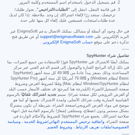
قم بتسجيل الدخول باستخدام اسم المستخدم وكلمة المرور.
في قائمة التنقل، انتقل إلى
"الطلبات/التراخيص".
بجوار طلبك/
ترخيصك، ستجد زرًا لإلغاء اشتراكك إن وجد. ملاحظة: إذا كان لديك
عدة طلبات/منتجات، فسيتعين عليك إلغاء كل منها على حدة.
في حال وجود أي أسئلة أو مشاكل، يمكنك الاتصال بدعم EnigmaSoft عبر
البريد الإلكتروني على
support@enigmasoftware.com
أو عن طريق فتح
تذكرة دعم على موقع
حساب EnigmaSoft الإلكتروني
.
------
تفاصيل شراء SpyHunter
يمكنك أيضًا الاشتراك في SpyHunter فورًا للاستفادة من جميع الميزات، بما
في ذلك إزالة البرامج الضارة والوصول إلى قسم الدعم الفني عبر مركز
المساعدة، وذلك بسعر يبدأ عادةً من
$49.98
كل ستة أشهر (SpyHunter
Basic لنظام Windows) و
$79.98
أمريكيًا كل ستة أشهر (SpyHunter Pro
لنظام Windows/SpyHunter لنظام Mac) وفقًا لشروط العرض وشروط
صفحة التسجيل/الشراء (المُدرجة هنا كمرجع؛ قد تختلف الأسعار حسب البلد
أو العرض الترويجي لكل صفحة شراء). سيتم
تجديد اشتراكك تلقائيًا
بالرسوم
القياسية السارية وقت شرائك الأصلي، ولمدة الاشتراك نفسها أو كما هو
موضح في مواد العرض الترويجي/صفحة الشراء، شريطة أن تكون مشتركًا
بشكل مستمر ودون انقطاع، وستتلقى إشعارًا بالرسوم القادمة قبل انتهاء
صلاحية اشتراكك. يخضع شراء SpyHunter للشروط والأحكام الواردة في
صفحة الشراء،
واتفاقية ترخيص المستخدم النهائي/شروط الخدمة
،
وسياسة
الخصوصية/ملفات تعريف الارتباط
،
وشروط الخصم
.
------