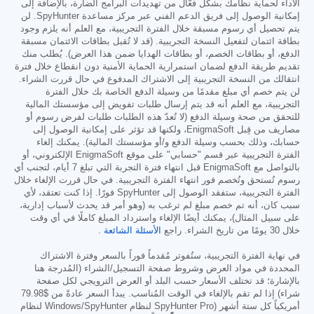
الأداء لحماية نظامك بشكل فعّال من تهديدات البرامج الضارة، بالإضافة إلى
إمكانية الوصول إلى فريق الدعم الفني عبر مركز مساعدة SpyHunter. لن
يتم تحصيل أي رسوم مسبقة خلال الفترة التجريبية، مع العلم أنه يلزم وجود
بطاقة ائتمان لتفعيل النسخة التجريبية. (قد لا تُقبل بطاقات الائتمان مسبقة
الدفع، أو بطاقات الخصم، أو بطاقات الهدايا ضمن هذا العرض). يُطلب منك
تقديم طريقة الدفع لضمان استمرارية الحماية الأمنية دون انقطاع خلال فترة
انتقالك من النسخة التجريبية إلى الاشتراك المدفوع في حال قررت الشراء.
لن يتم خصم أي مبلغ مقدمًا من وسيلة الدفع الخاصة بك خلال الفترة
التجريبية، مع العلم أنه قد يتم إرسال طلبات تفويض إلى مؤسستك المالية
للتحقق من صحة وسيلة الدفع (لا تُعدّ هذه الطلبات طلبات لفرض رسوم أو
مصاريف من قِبل EnigmaSoft، ولكنها قد تؤثر على إمكانية الوصول إلى
حسابك، وذلك بحسب وسيلة الدفع و/أو مؤسستك المالية). يمكنك إلغاء
الفترة التجريبية عبر قسم "حسابي" على موقع EnigmaSoft الإلكتروني، أو
بالتواصل مع EnigmaSoft قبل انتهاء فترة التجربة التي تبلغ 7 أيام، لتجنب أي
رسوم تُستحق وتُخصم فور انتهاء الفترة التجريبية. في حال قررت الإلغاء خلال
الفترة التجريبية، ستفقد الوصول إلى SpyHunter فورًا. إذا كنت تعتقد، لأي
سبب كان، أنه تم خصم مبلغ لم ترغب به (وهو أمر قد يحدث لأسباب إدارية،
على سبيل المثال)، يمكنك أيضًا الإلغاء واسترداد المبلغ كاملًا في أي وقت
خلال 30 يومًا من تاريخ الشراء. راجع
الأسئلة الشائعة
.
في نهاية الفترة التجريبية، ستُفوتر مُقدماً فوراً بالسعر وفترة الاشتراك
المحددة في مواد العرض وشروط صفحة التسجيل/الشراء (المُدرجة هنا
بالإشارة؛ قد تختلف الأسعار حسب البلد أو العرض الترويجي لكل صفحة
شراء) إذا لم تقم بالإلغاء في الوقت المُناسب. يبدأ السعر عادةً من
$79.98
أمريكياً كل ستة أشهر (SpyHunter Pro لنظام Windows/SpyHunter لنظام