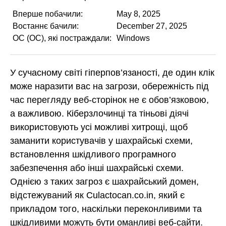
Вперше побачили:
May 8, 2025
Востаннє бачили:
December 27, 2025
ОС (ОС), які постраждали:
Windows
У сучасному світі гіперпов’язаності, де один клік
може наразити вас на загрози, обережність під
час перегляду веб-сторінок не є обов’язковою,
а важливою. Кіберзлочинці та тіньові діячі
використовують усі можливі хитрощі, щоб
заманити користувачів у шахрайські схеми,
встановлення шкідливого програмного
забезпечення або інші шахрайські схеми.
Однією з таких загроз є шахрайський домен,
відстежуваний як Culactocan.co.in, який є
прикладом того, наскільки переконливими та
шкідливими можуть бути оманливі веб-сайти.