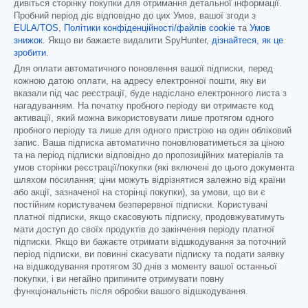
дивіться сторінку покупки для отримання детальної інформації.
Пробний період діє відповідно до цих Умов, вашої згоди з
EULA/TOS
,
Політики конфіденційності/файлів cookie
та
Умов
знижок
. Якщо ви бажаєте видалити SpyHunter,
дізнайтеся, як це
зробити
.
Для оплати автоматичного поновлення вашої підписки, перед
кожною датою оплати, на адресу електронної пошти, яку ви
вказали під час реєстрації, буде надіслано електронного листа з
нагадуванням. На початку пробного періоду ви отримаєте код
активації, який можна використовувати лише протягом одного
пробного періоду та лише для одного пристрою на один обліковий
запис. Ваша підписка автоматично поновлюватиметься за ціною
та на період підписки відповідно до пропозиційних матеріалів та
умов сторінки реєстрації/покупки (які включені до цього документа
шляхом посилання; ціни можуть відрізнятися залежно від країни
або акції, зазначеної на сторінці покупки), за умови, що ви є
постійним користувачем безперервної підписки. Користувачі
платної підписки, якщо скасовують підписку, продовжуватимуть
мати доступ до своїх продуктів до закінчення періоду платної
підписки. Якщо ви бажаєте отримати відшкодування за поточний
період підписки, ви повинні скасувати підписку та подати заявку
на відшкодування протягом 30 днів з моменту вашої останньої
покупки, і ви негайно припините отримувати повну
функціональність після обробки вашого відшкодування.