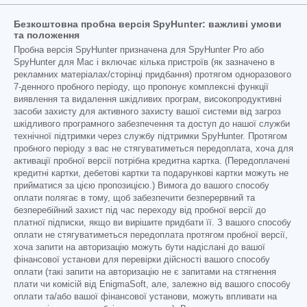
Безкоштовна пробна версія SpyHunter: важливі умови
та положення
Пробна версія SpyHunter призначена для SpyHunter Pro або
SpyHunter для Mac і включає кілька пристроїв (як зазначено в
рекламних матеріалах/сторінці придбання) протягом одноразового
7-денного пробного періоду, що пропонує комплексні функції
виявлення та видалення шкідливих програм, високопродуктивні
засоби захисту для активного захисту вашої системи від загроз
шкідливого програмного забезпечення та доступ до нашої служби
технічної підтримки через службу підтримки SpyHunter. Протягом
пробного періоду з вас не стягуватиметься передоплата, хоча для
активації пробної версії потрібна кредитна картка. (Передоплачені
кредитні картки, дебетові картки та подарункові картки можуть не
прийматися за цією пропозицією.) Вимога до вашого способу
оплати полягає в тому, щоб забезпечити безперервний та
безперебійний захист під час переходу від пробної версії до
платної підписки, якщо ви вирішите придбати її. З вашого способу
оплати не стягуватиметься передоплата протягом пробної версії,
хоча запити на авторизацію можуть бути надіслані до вашої
фінансової установи для перевірки дійсності вашого способу
оплати (такі запити на авторизацію не є запитами на стягнення
плати чи комісій від EnigmaSoft, але, залежно від вашого способу
оплати та/або вашої фінансової установи, можуть впливати на