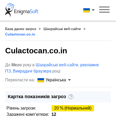
Skip
to
Українська
content
База даних загроз
Шахрайські веб-сайти
Culactocan.co.in
Culactocan.co.in
До
Mezo
року в
Шахрайські веб-сайти
,
рекламне
ПЗ
,
Викрадачі браузера
році
Перекласти на:
Українська
Картка показників загроз
?
Рівень загрози:
20 % (Нормальний)
Заражені комп’ютери:
12