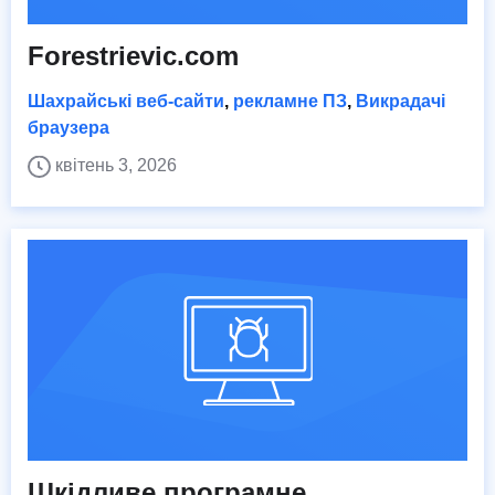
Forestrievic.com
Шахрайські веб-сайти
,
рекламне ПЗ
,
Викрадачі
браузера
квітень 3, 2026
Шкідливе програмне