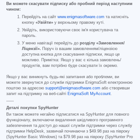
Ви можете скасувати підписку або пробний період наступним
чином:
Перейдіть на сайт
www.enigmasoftware.com
та натисніть
кнопку
«Увійти»
у верхньому правому куті.
Увійдіть, використовуючи своє ім'я користувача та
пароль.
У меню навігації перейдіть до
розділу «Замовлення/
Ліцензії».
Поруч із вашим замовленням/ліцензією
доступна кнопка для скасування підписки, якщо це
можливо. Примітка: Якщо у вас є кілька замовлень/
продуктів, вам потрібно буде скасувати їх окремо.
Якщо у вас виникнуть будь-які запитання або проблеми, ви
можете звернутися до служби підтримки EnigmaSoft електронною
поштою за адресою
support@enigmasoftware.com
або створивши
запит на підтримку на веб-сайті
EnigmaSoft MyAccount
.
------
Деталі покупки SpyHunter
Ви також можете негайно підписатися на SpyHunter для повного
функціоналу, включаючи видалення шкідливого програмного
забезпечення та доступ до нашої служби підтримки через службу
підтримки HelpDesk, зазвичай починаючи з
$49.98
раз на півроку
(SpyHunter Basic Windows) та
$79.98
раз на півроку (SpyHunter Pro