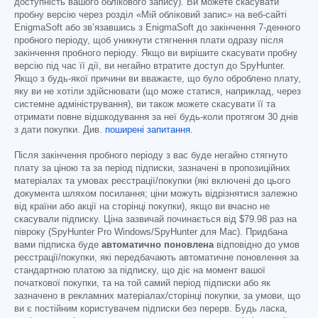
доступність вашого облікового запису). Ви можете скасувати
пробну версію через розділ «Мій обліковий запис» на веб-сайті
EnigmaSoft або зв’язавшись з EnigmaSoft до закінчення 7-денного
пробного періоду, щоб уникнути стягнення плати одразу після
закінчення пробного періоду. Якщо ви вирішите скасувати пробну
версію під час її дії, ви негайно втратите доступ до SpyHunter.
Якщо з будь-якої причини ви вважаєте, що було оброблено плату,
яку ви не хотіли здійснювати (що може статися, наприклад, через
системне адміністрування), ви також можете скасувати її та
отримати повне відшкодування за неї будь-коли протягом 30 днів
з дати покупки. Див.
поширені запитання
.
Після закінчення пробного періоду з вас буде негайно стягнуто
плату за ціною та за період підписки, зазначені в пропозиційних
матеріалах та умовах реєстрації/покупки (які включені до цього
документа шляхом посилання; ціни можуть відрізнятися залежно
від країни або акції на сторінці покупки), якщо ви вчасно не
скасували підписку. Ціна зазвичай починається від
$79.98
раз на
півроку (SpyHunter Pro Windows/SpyHunter для Mac). Придбана
вами підписка буде
автоматично поновлена
відповідно до умов
реєстрації/покупки, які передбачають автоматичне поновлення за
стандартною платою за підписку, що діє на момент вашої
початкової покупки, та на той самий період підписки або як
зазначено в рекламних матеріалах/сторінці покупки, за умови, що
ви є постійним користувачем підписки без перерв. Будь ласка,