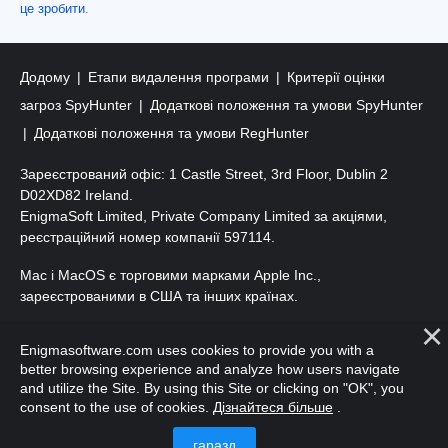
це зробити
.
Додому
Етапи видалення програми
Критерії оцінки
загроз SpyHunter
Додаткові положення та умови SpyHunter
Додаткові положення та умови RegHunter
Зареєстрований офіс: 1 Castle Street, 3rd Floor, Dublin 2
D02XD82 Ireland.
EnigmaSoft Limited, Private Company Limited за акціями,
реєстраційний номер компанії 597114.
Mac і MacOS є торговими марками Apple Inc.,
зареєстрованими в США та інших країнах.
Авторські права 2016-
2026
. ТОВ «ЕнігмаСофт». Усі права
Enigmasoftware.com uses cookies to provide you with a
захищено.
better browsing experience and analyze how users navigate
and utilize the Site. By using this Site or clicking on "OK", you
consent to the use of cookies.
Дізнайтеся більше
.