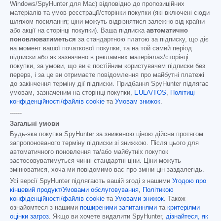
Windows/SpyHunter для Mac) відповідно до пропозиційних
матеріалів та умов реєстрації/сторінки покупки (які включені сюди
шляхом посилання; ціни можуть відрізнятися залежно від країни
або акції на сторінці покупки). Ваша підписка
автоматично
поновлюватиметься
за стандартною платою за підписку, що діє
на момент вашої початкової покупки, та на той самий період
підписки або як зазначено в рекламних матеріалах/сторінці
покупки, за умови, що ви є постійним користувачем підписки без
перерв, і за це ви отримаєте повідомлення про майбутні платежі
до закінчення терміну дії підписки. Придбання SpyHunter підлягає
умовам, зазначеним на сторінці покупки,
EULA/TOS
,
Політиці
конфіденційності/файлів cookie
та
Умовам знижок
.
------
Загальні умови
Будь-яка покупка SpyHunter за зниженою ціною дійсна протягом
запропонованого терміну підписки зі знижкою. Після цього для
автоматичного поновлення та/або майбутніх покупок
застосовуватимуться чинні стандартні ціни. Ціни можуть
змінюватися, хоча ми повідомимо вас про зміни цін заздалегідь.
Усі версії SpyHunter підлягають вашій згоді з нашими
Угодою про
кінцевий продукт/Умовами обслуговування
,
Політикою
конфіденційності/файлів cookie
та
Умовами знижок
. Також
ознайомтеся з нашими
поширеними запитаннями
та
критеріями
оцінки загроз
. Якщо ви хочете видалити SpyHunter,
дізнайтеся, як