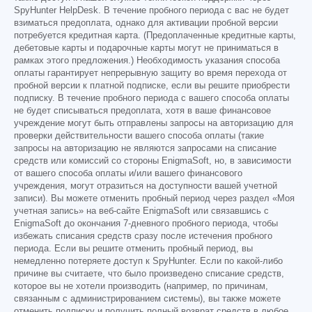
SpyHunter HelpDesk. В течение пробного периода с вас не будет
взиматься предоплата, однако для активации пробной версии
потребуется кредитная карта. (Предоплаченные кредитные карты,
дебетовые карты и подарочные карты могут не приниматься в
рамках этого предложения.) Необходимость указания способа
оплаты гарантирует непрерывную защиту во время перехода от
пробной версии к платной подписке, если вы решите приобрести
подписку. В течение пробного периода с вашего способа оплаты
не будет списываться предоплата, хотя в ваше финансовое
учреждение могут быть отправлены запросы на авторизацию для
проверки действительности вашего способа оплаты (такие
запросы на авторизацию не являются запросами на списание
средств или комиссий со стороны EnigmaSoft, но, в зависимости
от вашего способа оплаты и/или вашего финансового
учреждения, могут отразиться на доступности вашей учетной
записи). Вы можете отменить пробный период через раздел «Моя
учетная запись» на веб-сайте EnigmaSoft или связавшись с
EnigmaSoft до окончания 7-дневного пробного периода, чтобы
избежать списания средств сразу после истечения пробного
периода. Если вы решите отменить пробный период, вы
немедленно потеряете доступ к SpyHunter. Если по какой-либо
причине вы считаете, что было произведено списание средств,
которое вы не хотели производить (например, по причинам,
связанным с администрированием системы), вы также можете
отменить подписку и получить полный возврат средств в любое