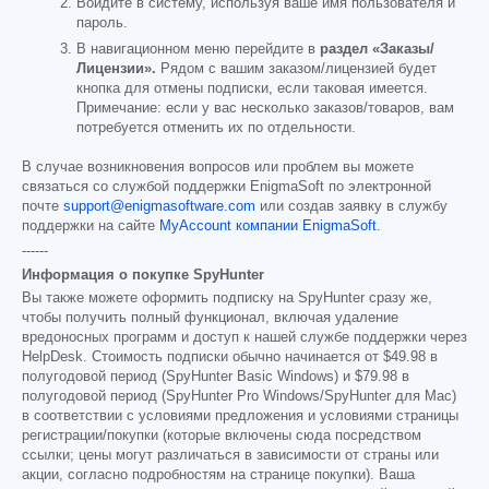
Войдите в систему, используя ваше имя пользователя и
пароль.
В навигационном меню перейдите в
раздел «Заказы/
Лицензии».
Рядом с вашим заказом/лицензией будет
кнопка для отмены подписки, если таковая имеется.
Примечание: если у вас несколько заказов/товаров, вам
потребуется отменить их по отдельности.
В случае возникновения вопросов или проблем вы можете
связаться со службой поддержки EnigmaSoft по электронной
почте
support@enigmasoftware.com
или создав заявку в службу
поддержки на сайте
MyAccount компании EnigmaSoft
.
------
Информация о покупке SpyHunter
Вы также можете оформить подписку на SpyHunter сразу же,
чтобы получить полный функционал, включая удаление
вредоносных программ и доступ к нашей службе поддержки через
HelpDesk. Стоимость подписки обычно начинается от
$49.98
в
полугодовой период (SpyHunter Basic Windows) и
$79.98
в
полугодовой период (SpyHunter Pro Windows/SpyHunter для Mac)
в соответствии с условиями предложения и условиями страницы
регистрации/покупки (которые включены сюда посредством
ссылки; цены могут различаться в зависимости от страны или
акции, согласно подробностям на странице покупки). Ваша