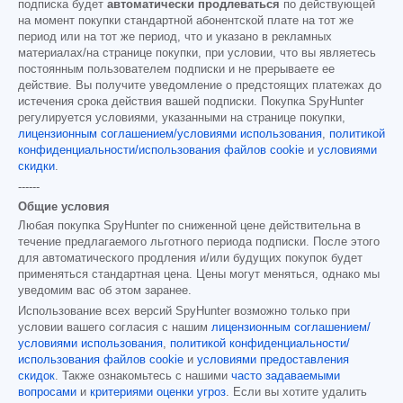
подписка будет
автоматически продлеваться
по действующей
на момент покупки стандартной абонентской плате на тот же
период или на тот же период, что и указано в рекламных
материалах/на странице покупки, при условии, что вы являетесь
постоянным пользователем подписки и не прерываете ее
действие. Вы получите уведомление о предстоящих платежах до
истечения срока действия вашей подписки. Покупка SpyHunter
регулируется условиями, указанными на странице покупки,
лицензионным соглашением/условиями использования
,
политикой
конфиденциальности/использования файлов cookie
и
условиями
скидки
.
------
Общие условия
Любая покупка SpyHunter по сниженной цене действительна в
течение предлагаемого льготного периода подписки. После этого
для автоматического продления и/или будущих покупок будет
применяться стандартная цена. Цены могут меняться, однако мы
уведомим вас об этом заранее.
Использование всех версий SpyHunter возможно только при
условии вашего согласия с нашим
лицензионным соглашением/
условиями использования
,
политикой конфиденциальности/
использования файлов cookie
и
условиями предоставления
скидок
. Также ознакомьтесь с нашими
часто задаваемыми
вопросами
и
критериями оценки угроз
. Если вы хотите удалить