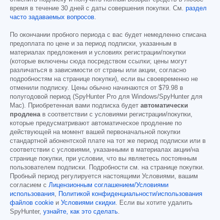
время в течение 30 дней с даты совершения покупки. См.
раздел
часто задаваемых вопросов
.
По окончании пробного периода с вас будет немедленно списана
предоплата по цене и за период подписки, указанным в
материалах предложения и условиях регистрации/покупки
(которые включены сюда посредством ссылки; цены могут
различаться в зависимости от страны или акции, согласно
подробностям на странице покупки), если вы своевременно не
отменили подписку. Цены обычно начинаются от
$79.98
в
полугодовой период (SpyHunter Pro для Windows/SpyHunter для
Mac). Приобретенная вами подписка будет
автоматически
продлена
в соответствии с условиями регистрации/покупки,
которые предусматривают автоматическое продление по
действующей на момент вашей первоначальной покупки
стандартной абонентской плате на тот же период подписки или в
соответствии с условиями, указанными в материалах акции/на
странице покупки, при условии, что вы являетесь постоянным
пользователем подписки. Подробности см. на странице покупки.
Пробный период регулируется настоящими Условиями, вашим
согласием с
Лицензионным соглашением/Условиями
использования
,
Политикой конфиденциальности/использования
файлов cookie
и
Условиями скидки
. Если вы хотите удалить
SpyHunter,
узнайте, как это сделать
.