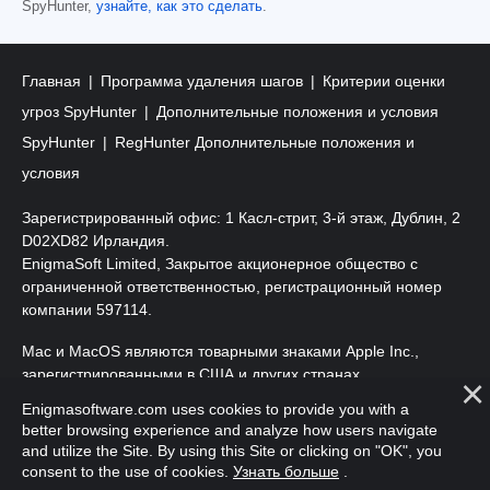
SpyHunter,
узнайте, как это сделать
.
Главная
Программа удаления шагов
Критерии оценки
угроз SpyHunter
Дополнительные положения и условия
SpyHunter
RegHunter Дополнительные положения и
условия
Зарегистрированный офис: 1 Касл-стрит, 3-й этаж, Дублин, 2
D02XD82 Ирландия.
EnigmaSoft Limited, Закрытое акционерное общество с
ограниченной ответственностью, регистрационный номер
компании 597114.
Mac и MacOS являются товарными знаками Apple Inc.,
зарегистрированными в США и других странах.
Enigmasoftware.com uses cookies to provide you with a
Copyright 2016-2026. EnigmaSoft Ltd. Все права защищены.
better browsing experience and analyze how users navigate
and utilize the Site. By using this Site or clicking on "OK", you
consent to the use of cookies.
Узнать больше
.