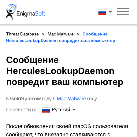
Skip
to
Русский
content
Threat Database
Mac Malware
Сообщение
HerculesLookupDaemon повредит ваш компьютер
Сообщение
HerculesLookupDaemon
повредит ваш компьютер
К
GoldSparrow
году в
Mac Malware
году
Перевести на:
Русский
После обновления своей macOS пользователи
сообщают, что внезапно сталкиваются с