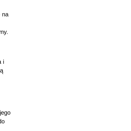
e na
ny.
 i
ją
jego
do