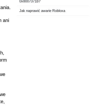
0x8007371b?
ania.
Jak naprawić awarie Robloxa
 ani
h,
form
owe
owe
te,