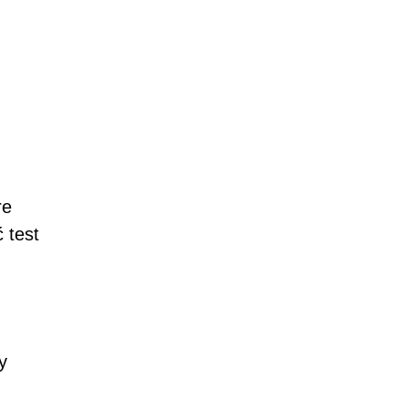
re
 test
y