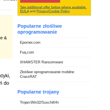
See additional offer below where available.
EULA
and
Privacy/Cookie Policy
.
Popularne złośliwe
oprogramowanie
ze &
Eporner.com
Fuq.com
XHAMSTER Ransomware
Złośliwe oprogramowanie mobilne
tyki,
CraxsRAT
eń do
Popularne trojany
Trojan:Win32/Suschil!rfn