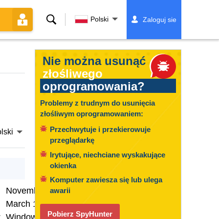
Szukaj
Polski
Zaloguj sie
Nie można usunąć
złośliwego
oprogramowania?
Problemy z trudnym do usunięcia
złośliwym oprogramowaniem:
Przechwytuje i przekierowuje
lski
przeglądarkę
Irytujące, niechciane wyskakujące
okienka
Komputer zawiesza się lub ulega
November 5, 2024
awarii
March 16, 2026
Pobierz SpyHunter
:
Windows