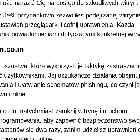
że narazić Cię na dostęp do szkodliwych witryn.
: Jeśli przypadkowo zezwoliłeś podejrzanej witryni
stawień przeglądarki i cofnij uprawnienia. Każda
nia powiadomieniami dotyczącymi konkretnej witry
n.co.in
 oszustwa, która wykorzystuje taktykę zastraszania
 użytkownikami. Jej oszukańcze działania obejmu
ania i ułatwianie schematów phishingu, co czyni ją
a online.
n.co.in, natychmiast zamknij witrynę i uruchom
programowania, aby zapewnić bezpieczeństwo swo
zastanów się dwa razy, zanim udzielisz uprawnień 
ciane alerty online.