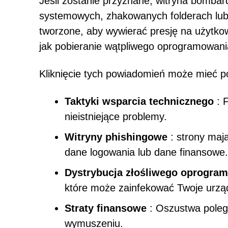
Jeśli zostanie przyznane, witryna bomba
systemowych, zhakowanych folderach lub 
tworzone, aby wywierać presję na użytkow
jak pobieranie wątpliwego oprogramowania
Kliknięcie tych powiadomień może mieć 
Taktyki wsparcia technicznego
: F
nieistniejące problemy.
Witryny phishingowe
: strony mają
dane logowania lub dane finansowe.
Dystrybucja złośliwego oprogra
które może zainfekować Twoje urzą
Straty finansowe
: Oszustwa poleg
wymuszeniu.