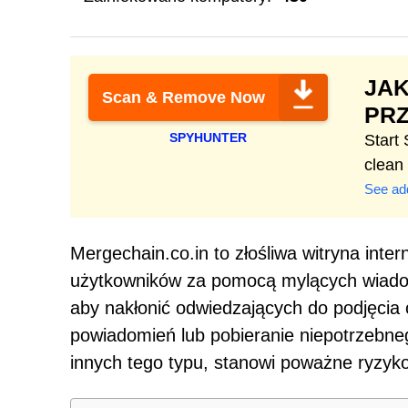
JA
Scan & Remove Now
PR
SPYHUNTER
Start
clean
See add
Mergechain.co.in to złośliwa witryna int
użytkowników za pomocą mylących wiadomo
aby nakłonić odwiedzających do podjęcia o
powiadomień lub pobieranie niepotrzebne
innych tego typu, stanowi poważne ryzyk