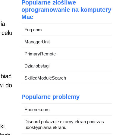
Popularne złośliwe
oprogramowanie na komputery
Mac
ia
Fuq.com
 celu
ManagerUnit
PrimaryRemote
Dział obsługi
abiać
SkilledModuleSearch
wi do
Popularne problemy
Eporner.com
Discord pokazuje czarny ekran podczas
ki.
udostępniania ekranu