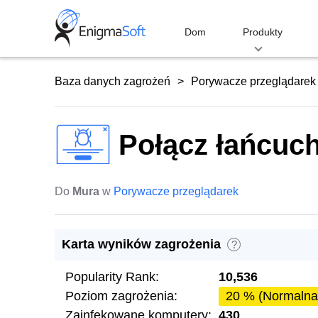
Skip
to
Dom
Produkty
content
Baza danych zagrożeń
Porywacze przeglądarek
Połącz łańcuch
Do
Mura
w
Porywacze przeglądarek
Karta wyników zagrożenia
?
Popularity Rank:
10,536
Poziom zagrożenia:
20 % (Normalna
Zainfekowane komputery:
430