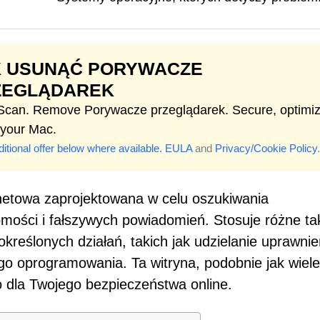
K USUNĄĆ PORYWACZE
ZEGLĄDAREK
 Scan. Remove Porywacze przeglądarek. Secure, optimi
 your Mac.
itional offer below where available.
EULA
and
Privacy/Cookie Policy
.
ernetowa zaprojektowana w celu oszukiwania
ści i fałszywych powiadomień. Stosuje różne tak
kreślonych działań, takich jak udzielanie uprawni
go oprogramowania. Ta witryna, podobnie jak wiele
o dla Twojego bezpieczeństwa online.