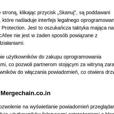
 stroną, klikając przycisk „Skanuj”, są poddawani
tóre naśladuje interfejs legalnego oprogramowan
 Protection. Jest to oszukańcza taktyka mająca na
McAfee nie jest w żaden sposób powiązane z
ziałaniami.
nie użytkowników do zakupu oprogramowania
mi, co pozwoli partnerom stojącym za witryną zar
owników do włączania powiadomień, co otwiera drz
 Mergechain.co.in
ozwolenie na wyświetlanie powiadomień przeglądar