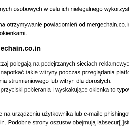
nych osobowych w celu ich nielegalnego wykorzyst
 na otrzymywanie powiadomień od mergechain.co.in
 okienkami.
gechain.co.in
czaj polegają na podejrzanych sieciach reklamowyc
apotkać takie witryny podczas przeglądania plat
nia strumieniowego lub witryn dla dorosłych.
rzyciski pobierania i wyskakujące okienka to typ
e na urządzeniu użytkownika lub e-maile phishing
n. Podobne strony oszustw obejmują labsecur[.]si