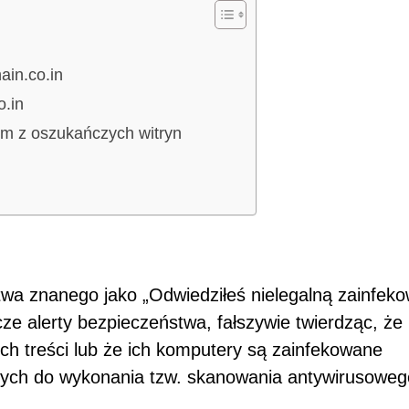
in.co.in
o.in
 z oszukańczych witryn
twa znanego jako „Odwiedziłeś nielegalną zainfek
ze alerty bezpieczeństwa, fałszywie twierdząc, że
ych treści lub że ich komputery są zainfekowane
jących do wykonania tzw. skanowania antywirusowe