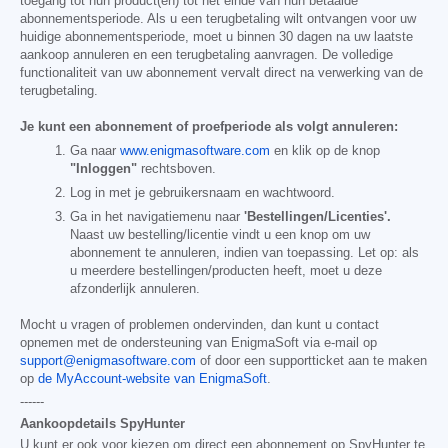
toegang tot hun product(en) tot het einde van hun betaalde
abonnementsperiode. Als u een terugbetaling wilt ontvangen voor uw
huidige abonnementsperiode, moet u binnen 30 dagen na uw laatste
aankoop annuleren en een terugbetaling aanvragen. De volledige
functionaliteit van uw abonnement vervalt direct na verwerking van de
terugbetaling.
Je kunt een abonnement of proefperiode als volgt annuleren:
Ga naar
www.enigmasoftware.com
en klik op de knop
"Inloggen"
rechtsboven.
Log in met je gebruikersnaam en wachtwoord.
Ga in het navigatiemenu naar
'Bestellingen/Licenties'.
Naast uw bestelling/licentie vindt u een knop om uw
abonnement te annuleren, indien van toepassing. Let op: als
u meerdere bestellingen/producten heeft, moet u deze
afzonderlijk annuleren.
Mocht u vragen of problemen ondervinden, dan kunt u contact
opnemen met de ondersteuning van EnigmaSoft via e-mail op
support@enigmasoftware.com
of door een supportticket aan te maken
op
de MyAccount-website van EnigmaSoft
.
------
Aankoopdetails SpyHunter
U kunt er ook voor kiezen om direct een abonnement op SpyHunter te