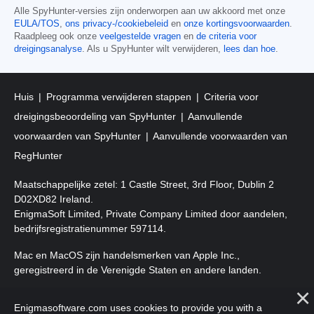
Alle SpyHunter-versies zijn onderworpen aan uw akkoord met onze
EULA/TOS
,
ons privacy-/cookiebeleid
en
onze kortingsvoorwaarden
.
Raadpleeg ook onze
veelgestelde vragen
en
de criteria voor
dreigingsanalyse
. Als u SpyHunter wilt verwijderen,
lees dan hoe
.
Huis
Programma verwijderen stappen
Criteria voor
dreigingsbeoordeling van SpyHunter
Aanvullende
voorwaarden van SpyHunter
Aanvullende voorwaarden van
RegHunter
Maatschappelijke zetel: 1 Castle Street, 3rd Floor, Dublin 2
D02XD82 Ireland.
EnigmaSoft Limited, Private Company Limited door aandelen,
bedrijfsregistratienummer 597114.
Mac en MacOS zijn handelsmerken van Apple Inc.,
geregistreerd in de Verenigde Staten en andere landen.
Copyright 2016-
2026
. EnigmaSoft Ltd. Alle rechten
Enigmasoftware.com uses cookies to provide you with a
voorbehouden.