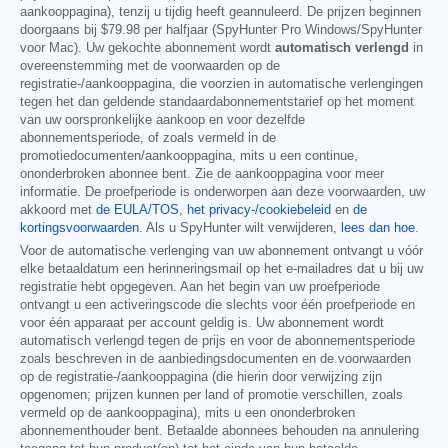
aankooppagina), tenzij u tijdig heeft geannuleerd. De prijzen beginnen
doorgaans bij
$79.98
per halfjaar (SpyHunter Pro Windows/SpyHunter
voor Mac). Uw gekochte abonnement wordt
automatisch verlengd
in
overeenstemming met de voorwaarden op de
registratie-/aankooppagina, die voorzien in automatische verlengingen
tegen het dan geldende standaardabonnementstarief op het moment
van uw oorspronkelijke aankoop en voor dezelfde
abonnementsperiode, of zoals vermeld in de
promotiedocumenten/aankooppagina, mits u een continue,
ononderbroken abonnee bent. Zie de aankooppagina voor meer
informatie. De proefperiode is onderworpen aan deze voorwaarden, uw
akkoord met
de EULA/TOS
,
het privacy-/cookiebeleid
en
de
kortingsvoorwaarden
. Als u SpyHunter wilt verwijderen,
lees dan hoe
.
Voor de automatische verlenging van uw abonnement ontvangt u vóór
elke betaaldatum een herinneringsmail op het e-mailadres dat u bij uw
registratie hebt opgegeven. Aan het begin van uw proefperiode
ontvangt u een activeringscode die slechts voor één proefperiode en
voor één apparaat per account geldig is. Uw abonnement wordt
automatisch verlengd tegen de prijs en voor de abonnementsperiode
zoals beschreven in de aanbiedingsdocumenten en de voorwaarden
op de registratie-/aankooppagina (die hierin door verwijzing zijn
opgenomen; prijzen kunnen per land of promotie verschillen, zoals
vermeld op de aankooppagina), mits u een ononderbroken
abonnementhouder bent. Betaalde abonnees behouden na annulering