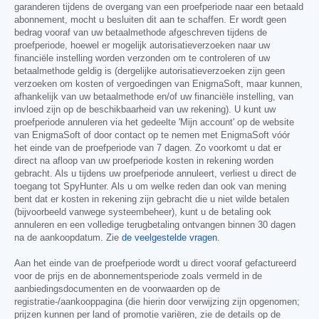
garanderen tijdens de overgang van een proefperiode naar een betaald
abonnement, mocht u besluiten dit aan te schaffen. Er wordt geen
bedrag vooraf van uw betaalmethode afgeschreven tijdens de
proefperiode, hoewel er mogelijk autorisatieverzoeken naar uw
financiële instelling worden verzonden om te controleren of uw
betaalmethode geldig is (dergelijke autorisatieverzoeken zijn geen
verzoeken om kosten of vergoedingen van EnigmaSoft, maar kunnen,
afhankelijk van uw betaalmethode en/of uw financiële instelling, van
invloed zijn op de beschikbaarheid van uw rekening). U kunt uw
proefperiode annuleren via het gedeelte 'Mijn account' op de website
van EnigmaSoft of door contact op te nemen met EnigmaSoft vóór
het einde van de proefperiode van 7 dagen. Zo voorkomt u dat er
direct na afloop van uw proefperiode kosten in rekening worden
gebracht. Als u tijdens uw proefperiode annuleert, verliest u direct de
toegang tot SpyHunter. Als u om welke reden dan ook van mening
bent dat er kosten in rekening zijn gebracht die u niet wilde betalen
(bijvoorbeeld vanwege systeembeheer), kunt u de betaling ook
annuleren en een volledige terugbetaling ontvangen binnen 30 dagen
na de aankoopdatum. Zie
de veelgestelde vragen
.
Aan het einde van de proefperiode wordt u direct vooraf gefactureerd
voor de prijs en de abonnementsperiode zoals vermeld in de
aanbiedingsdocumenten en de voorwaarden op de
registratie-/aankooppagina (die hierin door verwijzing zijn opgenomen;
prijzen kunnen per land of promotie variëren, zie de details op de