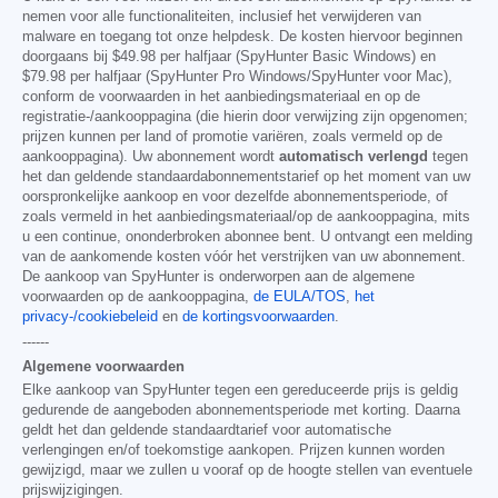
nemen voor alle functionaliteiten, inclusief het verwijderen van
malware en toegang tot onze helpdesk. De kosten hiervoor beginnen
doorgaans bij
$49.98
per halfjaar (SpyHunter Basic Windows) en
$79.98
per halfjaar (SpyHunter Pro Windows/SpyHunter voor Mac),
conform de voorwaarden in het aanbiedingsmateriaal en op de
registratie-/aankooppagina (die hierin door verwijzing zijn opgenomen;
prijzen kunnen per land of promotie variëren, zoals vermeld op de
aankooppagina). Uw abonnement wordt
automatisch verlengd
tegen
het dan geldende standaardabonnementstarief op het moment van uw
oorspronkelijke aankoop en voor dezelfde abonnementsperiode, of
zoals vermeld in het aanbiedingsmateriaal/op de aankooppagina, mits
u een continue, ononderbroken abonnee bent. U ontvangt een melding
van de aankomende kosten vóór het verstrijken van uw abonnement.
De aankoop van SpyHunter is onderworpen aan de algemene
voorwaarden op de aankooppagina,
de EULA/TOS
,
het
privacy-/cookiebeleid
en
de kortingsvoorwaarden
.
------
Algemene voorwaarden
Elke aankoop van SpyHunter tegen een gereduceerde prijs is geldig
gedurende de aangeboden abonnementsperiode met korting. Daarna
geldt het dan geldende standaardtarief voor automatische
verlengingen en/of toekomstige aankopen. Prijzen kunnen worden
gewijzigd, maar we zullen u vooraf op de hoogte stellen van eventuele
prijswijzigingen.