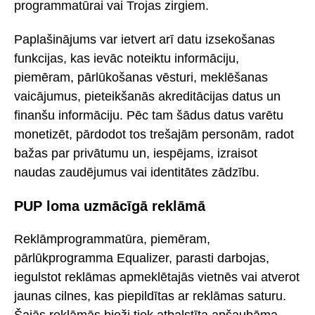
programmatūrai vai Trojas zirgiem.
Paplašinājums var ietvert arī datu izsekošanas
funkcijas, kas ievāc noteiktu informāciju,
piemēram, pārlūkošanas vēsturi, meklēšanas
vaicājumus, pieteikšanās akreditācijas datus un
finanšu informāciju. Pēc tam šādus datus varētu
monetizēt, pārdodot tos trešajām personām, radot
bažas par privātumu un, iespējams, izraisot
naudas zaudējumus vai identitātes zādzību.
PUP loma uzmācīgā reklāmā
Reklāmprogrammatūra, piemēram,
pārlūkprogramma Equalizer, parasti darbojas,
iegulstot reklāmas apmeklētajās vietnēs vai atverot
jaunas cilnes, kas piepildītas ar reklāmas saturu.
Šajās reklāmās bieži tiek atbalstīta apšaubāma