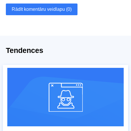
Rādīt komentāru veidlapu (0)
Tendences