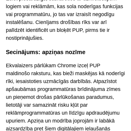
logiem vai reklāmām, kas sola noderīgas funkcijas
vai programmatūru, jo tas var izraisīt negodīgu
instalēšanu. Cienījams drošības rīks var arī
palīdzēt identificēt un bloķēt PUP, pirms tie ir
nostiprinājušies.
Secinājums: apziņas nozīme
Ekvalaizers pārlūkam Chrome izceļ PUP
maldinošo raksturu, kas bieži maskējas kā noderīgi
rīki, iesaistoties uzmācīgās darbībās. Atpazīstot
apšaubāmas programmatūras brīdinājuma zīmes
un pieņemot drošas pārlūkošanas paradumus,
lietotāji var samazināt risku kļūt par
reklāmprogrammatūras un līdzīgu apdraudējumu
upuriem. Apziņa un modrība joprojām ir labākā
aizsardzība pret šiem digitālajiem ielaušanās