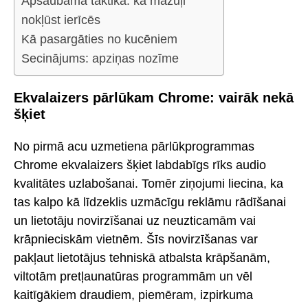
Apšaubāma taktika: kā mazuļi
nokļūst ierīcēs
Kā pasargāties no kucēniem
Secinājums: apziņas nozīme
Ekvalaizers pārlūkam Chrome: vairāk nekā
šķiet
No pirmā acu uzmetiena pārlūkprogrammas
Chrome ekvalaizers šķiet labdabīgs rīks audio
kvalitātes uzlabošanai. Tomēr ziņojumi liecina, ka
tas kalpo kā līdzeklis uzmācīgu reklāmu rādīšanai
un lietotāju novirzīšanai uz neuzticamām vai
krāpnieciskām vietnēm. Šīs novirzīšanas var
pakļaut lietotājus tehniskā atbalsta krāpšanām,
viltotām pretļaunatūras programmām un vēl
kaitīgākiem draudiem, piemēram, izpirkuma