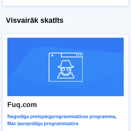
Visvairāk skatīts
Fuq.com
Negodīga pretspiegprogrammatūras programma
,
Mac ļaunprātīga programmatūra