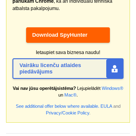
pārlūkam Chrome
, kā arī individuālu tehniskā
atbalsta pakalpojumu.
Download SpyHunter
Ietaupiet sava biznesa naudu!
Vairāku licenču atlaides
piedāvājums
Vai nav jūsu operētājsistēma?
Lejupielādēt
Windows®
un
Mac®
.
See additional offer below where available.
EULA
and
Privacy/Cookie Policy
.