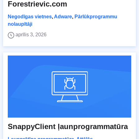
Forestrievic.com
Negodīgas vietnes
,
Adware
,
Pārlūkprogrammu
nolaupītāji
aprīlis 3, 2026
SnappyClient ļaunprogrammatūra