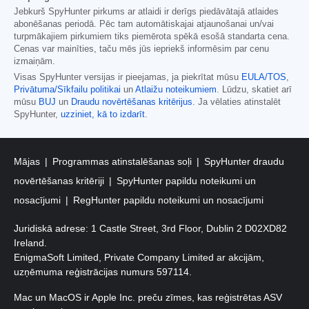
Jebkurš SpyHunter pirkums ar atlaidi ir derīgs piedāvātajā atlaides
abonēšanas periodā. Pēc tam automātiskajai atjaunošanai un/vai
turpmākajiem pirkumiem tiks piemērota spēkā esošā standarta cena.
Cenas var mainīties, taču mēs jūs iepriekš informēsim par cenu
izmaiņām.
Visas SpyHunter versijas ir pieejamas, ja piekrītat mūsu
EULA/TOS
,
Privātuma/Sīkfailu politikai
un
Atlaižu noteikumiem
. Lūdzu, skatiet arī
mūsu
BUJ
un
Draudu novērtēšanas kritērijus
. Ja vēlaties atinstalēt
SpyHunter,
uzziniet, kā to izdarīt
.
Mājas
Programmas atinstalēšanas soļi
SpyHunter draudu
novērtēšanas kritēriji
SpyHunter papildu noteikumi un
nosacījumi
RegHunter papildu noteikumi un nosacījumi
Juridiskā adrese: 1 Castle Street, 3rd Floor, Dublin 2 D02XD82
Ireland.
EnigmaSoft Limited, Private Company Limited ar akcijām,
uzņēmuma reģistrācijas numurs 597114.
Mac un MacOS ir Apple Inc. preču zīmes, kas reģistrētas ASV