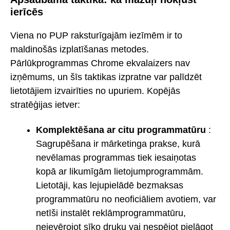
ierīcēs
Viena no PUP raksturīgajām iezīmēm ir to
maldinošās izplatīšanas metodes.
Pārlūkprogrammas Chrome ekvalaizers nav
izņēmums, un šīs taktikas izpratne var palīdzēt
lietotājiem izvairīties no upuriem. Kopējās
stratēģijas ietver:
Komplektēšana ar citu programmatūru
:
Sagrupēšana ir mārketinga prakse, kurā
nevēlamas programmas tiek iesaiņotas
kopā ar likumīgām lietojumprogrammām.
Lietotāji, kas lejupielādē bezmaksas
programmatūru no neoficiāliem avotiem, var
netīši instalēt reklāmprogrammatūru,
neievērojot sīko druku vai nespējot pielāgot