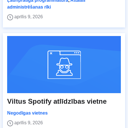
Ļaunprātīga programmatūra
,
Attālās
administrēšanas rīki
aprīlis 9, 2026
Viltus Spotify atlīdzības vietne
Negodīgas vietnes
aprīlis 9, 2026