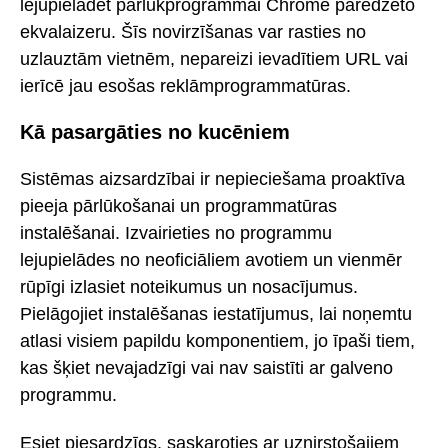
lejupielādēt pārlūkprogrammai Chrome paredzēto
ekvalaizeru. Šīs novirzīšanas var rasties no
uzlauztām vietnēm, nepareizi ievadītiem URL vai
ierīcē jau esošas reklāmprogrammatūras.
Kā pasargāties no kucēniem
Sistēmas aizsardzībai ir nepieciešama proaktīva
pieeja pārlūkošanai un programmatūras
instalēšanai. Izvairieties no programmu
lejupielādes no neoficiāliem avotiem un vienmēr
rūpīgi izlasiet noteikumus un nosacījumus.
Pielāgojiet instalēšanas iestatījumus, lai noņemtu
atlasi visiem papildu komponentiem, jo īpaši tiem,
kas šķiet nevajadzīgi vai nav saistīti ar galveno
programmu.
Esiet piesardzīgs, saskaroties ar uznirstošajiem