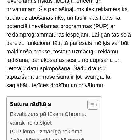
ievērojamus riskus lietotāju ierīcēm un
privātumam. Šis paplašinājums tiek reklamēts kā
audio uzlabošanas rīks, un tas ir klasificēts kā
potenciāli nevēlamas programmas (PUP) ar
reklāmprogrammatūras iespējām. Lai gan tas sola
pareizu funkcionalitāti, tā patiesais mērķis var būt
maldinoša prakse, tostarp uzmācīgu reklāmu
rādīšana, pārlūkošanas sesiju nolaupīšana un
lietotāju datu apkopošana. Šādu draudu
atpazīšana un novēršana ir ļoti svarīga, lai
saglabātu ierīces drošību un privātumu.
Satura rādītājs
Ekvalaizers pārlūkam Chrome:
vairāk nekā šķiet
PUP loma uzmācīgā reklāmā