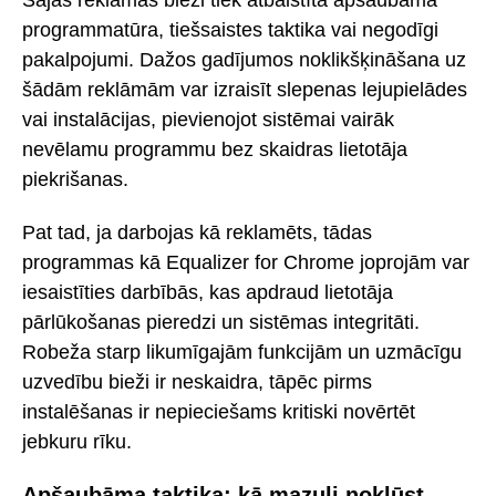
programmatūra, tiešsaistes taktika vai negodīgi
pakalpojumi. Dažos gadījumos noklikšķināšana uz
šādām reklāmām var izraisīt slepenas lejupielādes
vai instalācijas, pievienojot sistēmai vairāk
nevēlamu programmu bez skaidras lietotāja
piekrišanas.
Pat tad, ja darbojas kā reklamēts, tādas
programmas kā Equalizer for Chrome joprojām var
iesaistīties darbībās, kas apdraud lietotāja
pārlūkošanas pieredzi un sistēmas integritāti.
Robeža starp likumīgajām funkcijām un uzmācīgu
uzvedību bieži ir neskaidra, tāpēc pirms
instalēšanas ir nepieciešams kritiski novērtēt
jebkuru rīku.
Apšaubāma taktika: kā mazuļi nokļūst