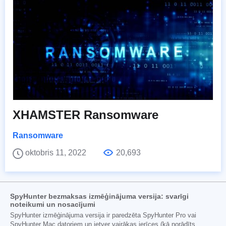
XHAMSTER Ransomware
Ransomware
oktobris 11, 2022
20,693
SpyHunter bezmaksas izmēģinājuma versija: svarīgi
noteikumi un nosacījumi
SpyHunter izmēģinājuma versija ir paredzēta SpyHunter Pro vai
SpyHunter Mac datoriem un ietver vairākas ierīces (kā norādīts