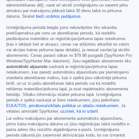
administrēšanas dēļ), varat arī atcelt izmēģinājumu un saņemt pilnu
atmaksu par maksājumu jebkurā laikā 30 dienu laikā no pirkuma
datuma. Skatiet
bieži uzdotos jautājumus
.
Izmēģinājuma perioda beigās jums nekavējoties tiks iekasēta
priekšapmaksa par cenu un abonēšanas periodu, kā norādīts
piedāvājuma materiālos un reģistrācijas/pirkuma lapas noteikumos
(kas ir iekļauti šeit ar atsauci; cenas var atšķirties atkarībā no valsts
vai akcijas katras pirkuma lapas detaļās), ja neesat savlaicīgi atcēlis
abonementu. Cenas parasti sākas no
$79.98
pusgadā (SpyHunter Pro
Windows/SpyHunter Mac datoriem). Jūsu iegādātais abonements tiks
automātiski atjaunots
saskaņā ar reģistrācijas/pirkuma lapas
noteikumiem, kas paredz automātisku atjaunošanu par piemērojamo
standarta abonēšanas maksu, kas ir spēkā jūsu sākotnējā pirkuma
brīdī, un uz to pašu abonēšanas laika periodu vai kā norādīts
reklāmas materiālos/pirkuma lapā, ja esat nepārtraukts abonementa
lietotājs. Sīkāku informāciju skatiet pirkuma lapā. Izmēģinājuma
periods ir spēkā saskaņā ar šiem noteikumiem, jūsu piekrišanu
EULA/TOS
,
privātuma/sīkfailu politikai
un
atlaižu noteikumiem
. Ja
vēlaties atinstalēt SpyHunter,
uzziniet, kā to izdarīt
.
Lai veiktu maksājumu par abonementa automātisko atjaunošanu,
pirms katra maksājuma datuma uz jūsu reģistrācijas laikā norādīto e-
pasta adresi tiks nosūtīts atgādinājuma e-pasts. Izmēģinājuma
perioda sākumā jūs saņemsiet aktivizācijas kodu, ko var izmantot