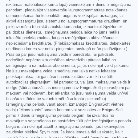
reklāmas materiālos/pirkuma lapā) vienreizējam 7 dienu izmēģinājuma
periodam, piedāvājot visaptverošu ļaunprogrammatūras noteikšanas
un noņemšanas funkcionalitāti, augstas veiktspējas aizsargus, lai
aktīvi aizsargātu jūsu sistēmu no ļaunprogrammatūras draudiem, un
piekļuvi mūsu tehniskā atbalsta komandai, izmantojot SpyHunter
palīdzības dienestu. Izmēģinājuma perioda laikā no jums netiks
iekasēta priekšapmaksa, lai gan izmēģinājuma aktivizēšanai ir
nepieciešama kredītkarte. (Priekšapmaksas kredītkartes, debetkartes
un dāvanu kartes var netikt pieņemtas saskaņā ar šo piedāvājumu.)
Prasība par jūsu maksājuma veidu ir paredzēta, lai palīdzētu
nodrošināt nepārtrauktu drošības aizsardzību pārejas laikā no
izmēģinājuma uz maksas abonementu, ja jūs nolemjat veikt pirkumu.
No jūsu maksājuma veida izmēģinājuma laikā netiks iekasēta
priekšapmaksa, lai gan jūsu finanšu iestādei var tikt nosūtīti
autorizācijas pieprasījumi, lai pārbaudītu, vai jūsu maksājuma veids ir
derīgs (šādi autorizācijas iesniegumi nav EnigmaSoft pieprasījumi par
maksām vai nodevām, bet atkarībā no jūsu maksājuma veida un/vai
finanšu iestādes tie var ietekmēt jūsu konta pieejamību).
Izmēģinājuma periodu varat atcelt, izmantojot EnigmaSoft vietnes
sadaļu “Mans konts” savam kontam vai sazinoties ar EnigmaSoft
pirms 7 dienu izmēģinājuma perioda beigām, lai izvairītos no
maksājuma saņemšanas un apstrādes tūlīt pēc izmēģinājuma perioda
beigām. Ja nolemjat atcelt izmēģinājuma periodu, jūs nekavējoties
zaudēsiet piekļuvi SpyHunter. Ja kāda iemesla dēļ uzskatāt, ka ir
apstrādāts maksājums, kuru nevēlējāties veikt (piemēram, sistēmas