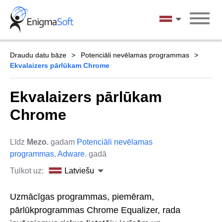
Skip
to
Latviešu
content
Draudu datu bāze
Potenciāli nevēlamas programmas
Ekvalaizers pārlūkam Chrome
Ekvalaizers pārlūkam
Chrome
Līdz
Mezo.
gadam
Potenciāli nevēlamas
programmas
,
Adware
. gadā
Tulkot uz:
Latviešu
Uzmācīgas programmas, piemēram,
pārlūkprogrammas Chrome Equalizer, rada