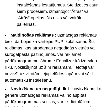
instalēšanas iestatījumus. Steidzoties caur
šiem procesiem, izmantojot “Ātrās” vai
“Ātrās” opcijas, šis risks vēl vairāk
palielinās.
Maldinošas reklāmas
: uzmācīgas reklāmas
bieži darbojas kā vārtejas PUP izplatīšanai. Šīs
reklāmas, kas atrodamas negodīgās vietnēs vai
surogātpasta paziņojumos, var reklamēt
pārlūkprogrammu Chrome Equalizer kā izdevīgu
rīku. Noklikšķinot uz šīm reklāmām, lietotāji var
novirzīt uz viltotām lejupielādes lapām vai sākt
automātisku instalēšanu.
Novirzīšana un negodīgi tīkli
: novirzīšana, ko
ģenerē uzmācīgas reklāmas vai nolaupītas
pārlūkprogrammas sesijas, var likt lietotājiem