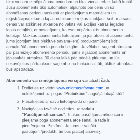
tikai vienam izmēģinājuma periodam un tikai vienai ierīcei katrā kontā.
Jūsu abonements tiks automātiski atjaunots par cenu un uz
abonēšanas periodu saskaņā ar piedāvājuma materiāliem un
reģistrācijas/pirkuma lapas noteikumiem (kas ir iekļauti šeit ar atsauci;
cenas var atšķirties atkarībā no valsts vai akcijas katras iegādes
lapas detaļās), ar nosacījumu, ka esat nepārtraukts abonementa
lietotājs. Maksas abonementa lietotājiem, ja jūs atcelsiet abonementu,
jums joprojām būs piekļuve savam(-iem) produktam(-iem) līdz
apmaksātā abonementa perioda beigām. Ja vēlaties saņemt atmaksu
par pašreizējo abonementa periodu, jums ir jāatceļ abonements un
jāpiesakās atmaksai 30 dienu laikā pēc pēdējā pirkuma, un jūs
nekavējoties pārtrauksiet saņemt pilnu funkcionalitāti, tiklīdz atmaksa
būs apstrādāta.
Abonementu vai izmēģinājuma versiju var atcelt šādi:
Dodieties uz vietni
www.enigmasoftware.com
un
noklikšķiniet uz pogas
"Pieteikties"
augšējā labajā stūrī.
Piesakieties ar savu lietotājvārdu un paroli.
Navigācijas izvēlnē dodieties uz
sadaļu
“Pasūtījums/licences”.
Blakus pasūtījumam/licencei ir
pieejama poga abonementa atcelšanai, ja tāda ir
piemērojama. Piezīme. Ja jums ir vairāki
pasūtījumi/produkti, tie būs jāatceļ atsevišķi.