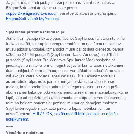
Ja jums rodas kādi jautājumi vai problēmas, varat sazināties ar
EnigmaSoft atbalsta dienestu pa e-pastu
support@enigmasoftware.com
vai atverot atbalsta pieprasījumu
EnigmaSoft vietnē MyAccount
.
------
SpyHunter pirkuma informācija
Jums ir arī iespēja nekavējoties abonēt SpyHunter, lai saņemtu pilnu
funkcionalitāti, tostarp ļaunprogrammatūras noņemšanu un piekļuvi
mūsu atbalsta nodaļai, izmantojot mūsu palīdzības dienestu, parasti
sākot no
$49.98
pusgadā (SpyHunter Basic Windows) un
$79.98
pusgadā (SpyHunter Pro Windows/SpyHunter Mac) saskaņā ar
piedāvājuma materiāliem un reģistrācijas/pirkuma lapas noteikumiem
(kas ir iekļauti šeit ar atsauci; cenas var atšķirties atkarībā no valsts
vai akcijas katrā pirkuma lapas detaļās). Jūsu abonements tiks
automātiski atjaunots
par piemērojamo standarta abonēšanas
maksu, kas ir spēkā jūsu sākotnējās iegādes brīdī, un uz to pašu
abonēšanas laika periodu vai kā norādīts reklāmas materiālos/pirkuma
lapā, ja esat nepārtraukts abonementa lietotājs un pirms abonementa
termiņa beigām saņemsiet paziņojumu par gaidāmajām maksām.
SpyHunter iegāde ir pakļauta pirkuma lapas noteikumiem un
nosacījumiem,
EULA/TOS
,
privātuma/sīkfailu politikai
un
atlaižu
noteikumiem
.
------
Vispārīgie noteikumi