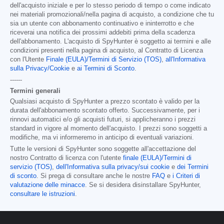
dell'acquisto iniziale e per lo stesso periodo di tempo o come indicato
nei materiali promozionali/nella pagina di acquisto, a condizione che tu
sia un utente con abbonamento continuativo e ininterrotto e che
riceverai una notifica dei prossimi addebiti prima della scadenza
dell'abbonamento. L'acquisto di SpyHunter è soggetto ai termini e alle
condizioni presenti nella pagina di acquisto, al Contratto di Licenza
con l'Utente
Finale (EULA)/Termini di Servizio (TOS)
,
all'Informativa
sulla Privacy/Cookie
e
ai Termini di Sconto
.
------
Termini generali
Qualsiasi acquisto di SpyHunter a prezzo scontato è valido per la
durata dell'abbonamento scontato offerto. Successivamente, per i
rinnovi automatici e/o gli acquisti futuri, si applicheranno i prezzi
standard in vigore al momento dell'acquisto. I prezzi sono soggetti a
modifiche, ma vi informeremo in anticipo di eventuali variazioni.
Tutte le versioni di SpyHunter sono soggette all'accettazione del
nostro Contratto di licenza con l'utente
finale (EULA)/Termini di
servizio (TOS)
,
dell'Informativa sulla privacy/sui cookie
e
dei Termini
di sconto
. Si prega di consultare anche le nostre
FAQ
e
i Criteri di
valutazione delle minacce
. Se si desidera disinstallare SpyHunter,
consultare le istruzioni
.