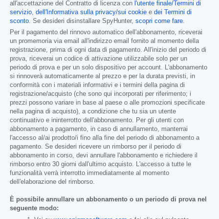
all'accettazione del Contratto di licenza con
l'utente finale/Termini di
servizio
,
dell'Informativa sulla privacy/sui cookie
e
dei Termini di
sconto
. Se desideri disinstallare SpyHunter,
scopri come fare
.
Per il pagamento del rinnovo automatico dell'abbonamento, riceverai
un promemoria via email all'indirizzo email fornito al momento della
registrazione, prima di ogni data di pagamento. All'inizio del periodo di
prova, riceverai un codice di attivazione utilizzabile solo per un
periodo di prova e per un solo dispositivo per account. L'abbonamento
si rinnoverà automaticamente al prezzo e per la durata previsti, in
conformità con i materiali informativi e i termini della pagina di
registrazione/acquisto (che sono qui incorporati per riferimento; i
prezzi possono variare in base al paese o alle promozioni specificate
nella pagina di acquisto), a condizione che tu sia un utente
continuativo e ininterrotto dell'abbonamento. Per gli utenti con
abbonamento a pagamento, in caso di annullamento, manterrai
l'accesso al/ai prodotto/i fino alla fine del periodo di abbonamento a
pagamento. Se desideri ricevere un rimborso per il periodo di
abbonamento in corso, devi annullare l'abbonamento e richiedere il
rimborso entro 30 giorni dall'ultimo acquisto. L'accesso a tutte le
funzionalità verrà interrotto immediatamente al momento
dell'elaborazione del rimborso.
È possibile annullare un abbonamento o un periodo di prova nel
seguente modo: