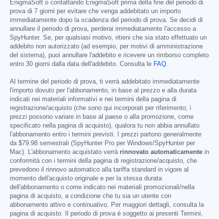
EnigmaSoft o contattando EnigmaSoft prima della fine del periodo di
prova di 7 giorni per evitare che venga addebitato un importo
immediatamente dopo la scadenza del periodo di prova. Se decidi di
annullare il periodo di prova, perderai immediatamente l'accesso a
SpyHunter. Se, per qualsiasi motivo, ritieni che sia stato effettuato un
addebito non autorizzato (ad esempio, per motivi di amministrazione
del sistema), puoi annullare l'addebito e ricevere un rimborso completo
entro 30 giorni dalla data dell'addebito. Consulta le
FAQ
.
Al termine del periodo di prova, ti verrà addebitato immediatamente
l'importo dovuto per l'abbonamento, in base al prezzo e alla durata
indicati nei materiali informativi e nei termini della pagina di
registrazione/acquisto (che sono qui incorporati per riferimento; i
prezzi possono variare in base al paese o alla promozione, come
specificato nella pagina di acquisto), qualora tu non abbia annullato
l'abbonamento entro i termini previsti. I prezzi partono generalmente
da
$79.98
semestrali (SpyHunter Pro per Windows/SpyHunter per
Mac). L'abbonamento acquistato verrà
rinnovato automaticamente
in
conformità con i termini della pagina di registrazione/acquisto, che
prevedono il rinnovo automatico alla tariffa standard in vigore al
momento dell'acquisto originale e per la stessa durata
dell'abbonamento o come indicato nei materiali promozionali/nella
pagina di acquisto, a condizione che tu sia un utente con
abbonamento attivo e continuativo. Per maggiori dettagli, consulta la
pagina di acquisto. Il periodo di prova è soggetto ai presenti Termini,