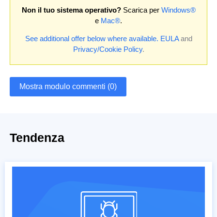
Non il tuo sistema operativo?
Scarica per
Windows®
e
Mac®
.
See additional offer below where available.
EULA
and
Privacy/Cookie Policy
.
Mostra modulo commenti (0)
Tendenza