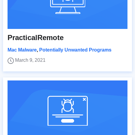
PracticalRemote
Mac Malware
,
Potentially Unwanted Programs
March 9, 2021