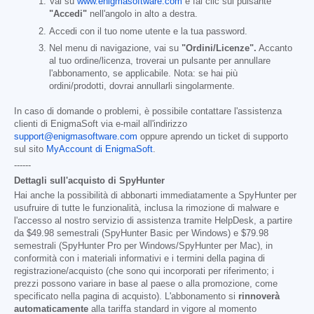
Vai su
www.enigmasoftware.com
e fai clic sul pulsante
"Accedi"
nell'angolo in alto a destra.
Accedi con il tuo nome utente e la tua password.
Nel menu di navigazione, vai su
"Ordini/Licenze".
Accanto
al tuo ordine/licenza, troverai un pulsante per annullare
l'abbonamento, se applicabile. Nota: se hai più
ordini/prodotti, dovrai annullarli singolarmente.
In caso di domande o problemi, è possibile contattare l'assistenza
clienti di EnigmaSoft via e-mail all'indirizzo
support@enigmasoftware.com
oppure aprendo un ticket di supporto
sul sito
MyAccount di EnigmaSoft
.
------
Dettagli sull'acquisto di SpyHunter
Hai anche la possibilità di abbonarti immediatamente a SpyHunter per
usufruire di tutte le funzionalità, inclusa la rimozione di malware e
l'accesso al nostro servizio di assistenza tramite HelpDesk, a partire
da
$49.98
semestrali (SpyHunter Basic per Windows) e
$79.98
semestrali (SpyHunter Pro per Windows/SpyHunter per Mac), in
conformità con i materiali informativi e i termini della pagina di
registrazione/acquisto (che sono qui incorporati per riferimento; i
prezzi possono variare in base al paese o alla promozione, come
specificato nella pagina di acquisto). L'abbonamento si
rinnoverà
automaticamente
alla tariffa standard in vigore al momento