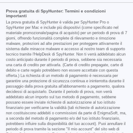
Prova gratuita di SpyHunter: Termini e condizioni
importanti
La prova gratuita di SpyHunter è valida per SpyHunter Pro o
SpyHunter per Mac e include più dispositivi (come specificato nel
materiale promozionale/pagina di acquisto) per un periodo di prova di 7
giorni, offrendo funzionalità complete di rilevamento e rimozione
malware, protezioni ad alte prestazioni per proteggere attivamente il
sistema dalle minacce malware e accesso al nostro team di supporto
tecnico tramite l'HelpDesk di SpyHunter. Non ti verrà addebitato alcun
costo anticipato durante il periodo di prova, sebbene sia necessaria
una carta di credito per attivarla. (Carte di credito prepagate, carte di
debito e carte regalo potrebbero non essere accettate con questa
offerta.) La richiesta di un metodo di pagamento è necessaria per
garantire una protezione di sicurezza continua e ininterrotta durante il
passaggio dalla prova gratuita all'abbonamento a pagamento, qualora
decidessi di acquistarlo. Durante il periodo di prova, non verrà
addebitato alcun importo sul tuo metodo di pagamento, sebbene
possano essere inviate richieste di autorizzazione al tuo istituto
finanziario per verificarne la validità (tali richieste di autorizzazione
non costituiscono addebiti o commissioni da parte di EnigmaSoft, ma,
a seconda del metodo di pagamento e/o del tuo istituto finanziario,
potrebbero influire sulla disponibilità del tuo account). Puoi annullare il
periodo di prova tramite la sezione "Il mio account" del sito web di