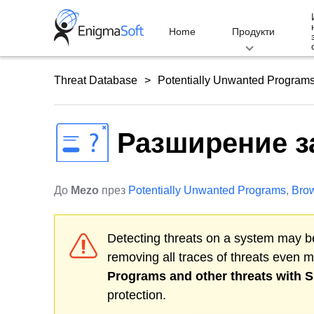
Skip
to
Home
Продукти
content
Threat Database
Potentially Unwanted Program
Разширение з
До
Mezo
през
Potentially Unwanted Programs
,
Brow
Detecting threats on a system may be
removing all traces of threats even 
Programs
and other threats with 
protection.