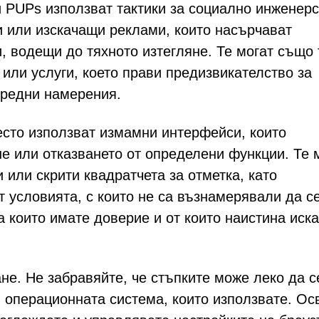
и PUPs използват тактики за социално инженерс
 или изскачащи реклами, които насърчават
, водещи до тяхното изтегляне. Те могат също 
или услуги, което прави предизвикателство за
вредни намерения.
есто използват измамни интерфейси, които
не или отказването от определени функции. Те 
или скрити квадратчета за отметка, като
 условията, с които не са възнамерявали да с
а които имате доверие и от които наистина иска
не. Не забравяйте, че стъпките може леко да с
и операционната система, които използвате. Ос