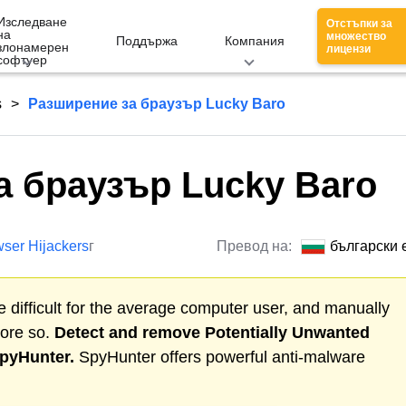
Изследване
Отстъпки за
на
множество
Поддържа
Компания
злонамерен
лицензи
софтуер
s
Разширение за браузър Lucky Baro
а браузър Lucky Baro
ser Hijackers
г
Превод на:
български 
 difficult for the average computer user, and manually
more so.
Detect and remove
Potentially Unwanted
SpyHunter.
SpyHunter offers powerful anti-malware