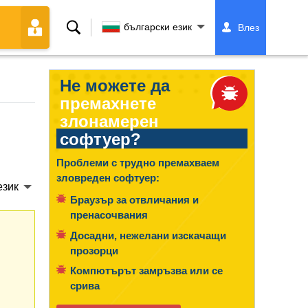
Търсене
български език
Влез
Не можете да
премахнете
злонамерен
софтуер?
Проблеми с трудно премахваем
зловреден софтуер:
език
Браузър за отвличания и
пренасочвания
Досадни, нежелани изскачащи
прозорци
Компютърът замръзва или се
срива