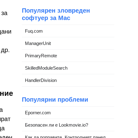
Популярен зловреден
 за
софтуер за Mac
дани
Fuq.com
ManagerUnit
 др.
PrimaryRemote
SkilledModuleSearch
HandlerDivision
ение
Популярни проблеми
а
Eporner.com
ират
Безопасен ли е Lookmovie.io?
да
еден
Как да поправите „Контролният панел