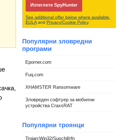
Изтеглете SpyHunter
See additional offer below where available.
EULA
and
Privacy/Cookie Policy
.
Популярни зловредни
програми
Eporner.com
ше
Fuq.com
XHAMSTER Ransomware
сачка,
о
Зловреден софтуер за мобилни
устройства CraxsRAT
Популярни троянци
Trojan:Win32/Suschil!rfn