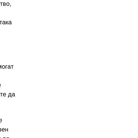
тво,
така
могат
е
те да
е
вен