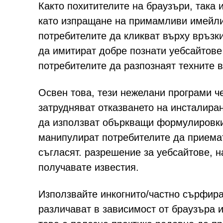
Както похитителите на браузъри, така 
като изпращане на примамливи имейли
потребителите да кликват върху връзки
да имитират добре познати уебсайтове 
потребителите да разпознаят техните 
Освен това, тези нежелани програми ч
затрудняват отказването на инсталира
да използват объркващи формулировки 
манипулират потребителите да приемат
съгласят. разрешение за уебсайтове, н
получавате известия.
Използвайте инкогнито/частно сърфира
различават в зависимост от браузъра 