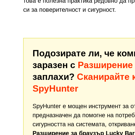
това е полезна практика редовно да п
си за поверителност и сигурност.
Подозирате ли, че ко
заразен с
Разширение 
заплахи?
Сканирайте 
SpyHunter
SpyHunter е мощен инструмент за о
предназначен да помогне на потреб
сигурността на системата, откриван
Разширение за браузър Lucky Ba