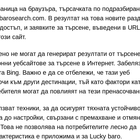
раница на браузъра, търсачката по подразбиран
barosearch.com. В резултат на това новите раз
достъп, и заявките за търсене, въведени в URL
ози сайт.
но не могат да генерират резултати от търсене
онни уебсайтове за търсене в Интернет. Забеля
а Bing. Важно е да се отбележи, че тази уеб
чи към други дестинации, тъй като фактори ка
бителя могат да повлияят на тези пренасочван
зват техники, за да осигурят тяхната устойчиво
а до настройки, свързани с премахване и отмян
 Това не позволява на потребителите лесно да
актеристика е приложима и за Lucky baro.