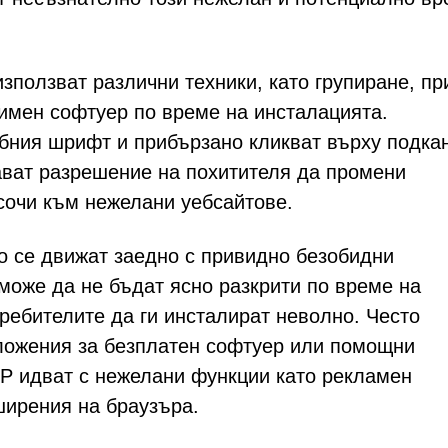
зползват различни техники, като групиране, пр
тимен софтуер по време на инсталацията.
бния шрифт и прибързано кликват върху подка
ават разрешение на похитителя да промени
асочи към нежелани уебсайтове.
о се движат заедно с привидно безобидни
може да не бъдат ясно разкрити по време на
ребителите да ги инсталират неволно. Често
ложения за безплатен софтуер или помощни
PUP идват с нежелани функции като рекламен
ширения на браузъра.