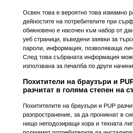
Освен това е вероятно това измамно 
дейностите на потребителите при сърф
обикновено е насочен към набор от да
уеб страници, въведени заявки за търс
пароли, информация, позволяваща лич
След това събраната информация може
използвана за печалба по други начини
Похитители на браузъри и PU
разчитат в голяма степен на 
Похитителите на браузъри и PUP разчи
разпространение, за да проникнат в си
нищо неподозиращи хора и тяхната лип
подмамят потребителите да инсталира