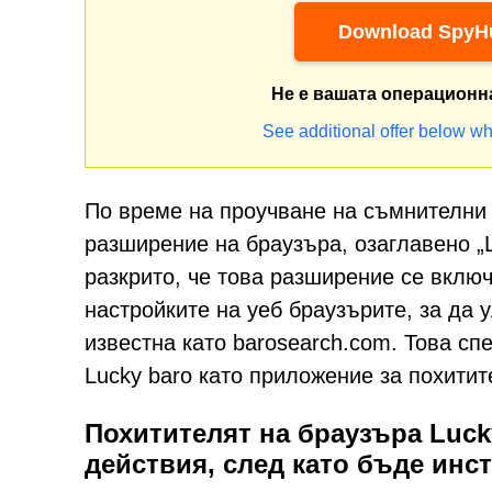
Download SpyHu
Не е вашата операционн
See additional offer below wh
По време на проучване на съмнителни 
разширение на браузъра, озаглавено „
разкрито, че това разширение се вклю
настройките на уеб браузърите, за да 
известна като barosearch.com. Това с
Lucky baro като приложение за похитит
Похитителят на браузъра Luc
действия, след като бъде инс