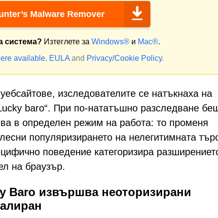
nter’s Malware Remover
а система?
Изтеглете за
Windows®
и
Mac®
.
ere available.
EULA
and
Privacy/Cookie Policy
.
уебсайтове, изследователите се натъкнаха на
Lucky baro“. При по-нататъшно разследване бе
чва в определен режим на работа: то променя
улесни популяризирането на нелегитимната тър
пецифично поведение категоризира разширениет
ел на браузър.
ky Baro извършва неоторизирани
талиран