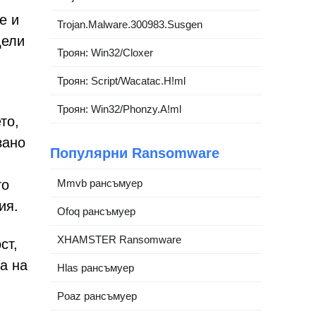
е и
Trojan.Malware.300983.Susgen
дели
Троян: Win32/Cloxer
Троян: Script/Wacatac.H!ml
Троян: Win32/Phonzy.A!ml
то,
зано
Популярни Ransomware
то
Mmvb рансъмуер
ия.
Ofoq рансъмуер
XHAMSTER Ransomware
ст,
а на
Hlas рансъмуер
Poaz рансъмуер