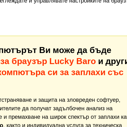
реглеждате и управлявате настройките на брау
мпютърът Ви може да бъде
за браузър Lucky Baro
и друг
компютъра си за заплахи със
тстраняване и защита на зловреден софтуер,
ителите да получат задълбочен анализ на
е и премахване на широк спектър от заплахи ка
ro
, както и индивидуална услуга за техническа