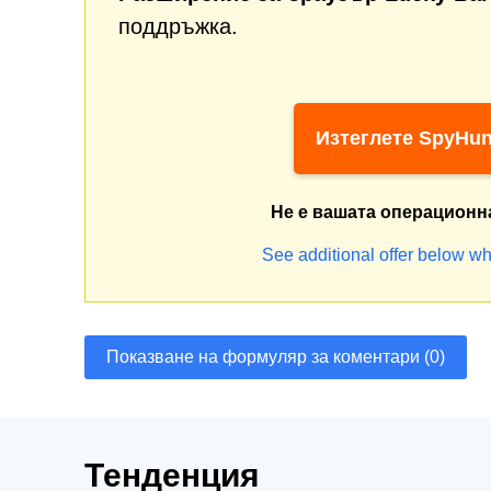
поддръжка.
Изтеглете SpyHun
Не е вашата операционн
See additional offer below wh
Показване на формуляр за коментари (0)
Тенденция