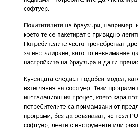
софтуер.
Похитителите на браузъри, например, и
което те се пакетират с привидно леги
Потребителите често пренебрегват дре
за инсталиране, като по невнимание д
настройките на браузъра и да ги прен
Кученцата следват подобен модел, кат
изтегляния на софтуер. Тези програми 
инсталационния процес, което кара пот
потребителите са примамвани от пред
програми, без да осъзнават, че тези 
софтуер, ленти с инструменти или раз