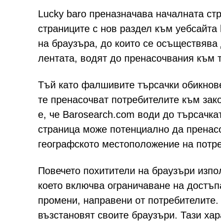
Lucky baro преназначава началната ст
страниците с нов раздел към уебсайта 
на браузъра, до които се осъществява 
лентата, водят до пренасочвания към т
Тъй като фалшивите търсачки обикнове
те пренасочват потребителите към зак
е, че Barosearch.com води до търсачкат
страница може потенциално да пренасо
географското местоположение на потре
Повечето похитители на браузъри изпол
което включва ограничаване на достъп
промени, направени от потребителите.
възстановят своите браузъри. Тази хар