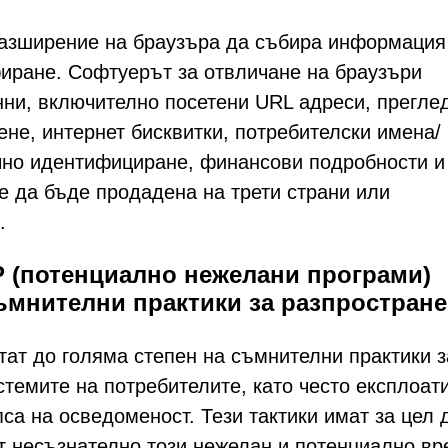
разширение на браузъра да събира информация
иране. Софтуерът за отвличане на браузъри
нни, включително посетени URL адреси, прегле
ене, интернет бисквитки, потребителски имена/
но идентифициране, финансови подробности и
 да бъде продадена на трети страни или
.
P (потенциално нежелани програми)
съмнителни практики за разпростран
тат до голяма степен на съмнителни практики з
стемите на потребителите, като често експлоат
са на осведоменост. Тези тактики имат за цел 
т несъзнателно този нежелан и потенциално вр