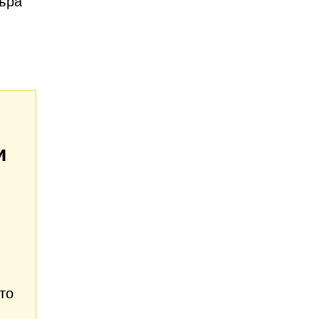
зъра
и
то