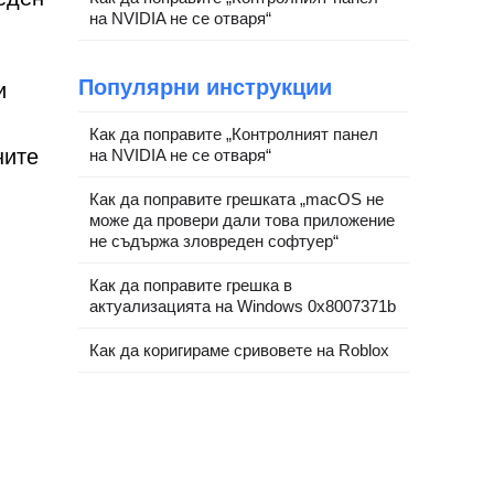
на NVIDIA не се отваря“
Популярни инструкции
и
Как да поправите „Контролният панел
ните
на NVIDIA не се отваря“
Как да поправите грешката „macOS не
може да провери дали това приложение
не съдържа зловреден софтуер“
Как да поправите грешка в
актуализацията на Windows 0x8007371b
Как да коригираме сривовете на Roblox