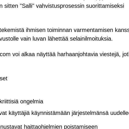
sitten "Salli" vahvistusprosessin suorittamiseksi
än tekemistä ihmisen toiminnan varmentamisen kans
ustolle vain luvan lähettää selainilmoituksia.
om voi alkaa näyttää harhaanjohtavia viestejä, jo
set
kriittisiä ongelmia
tavat käyttäjiä käynnistämään järjestelmänsä uudell
kannustavat haittaohjelmien poistamiseen