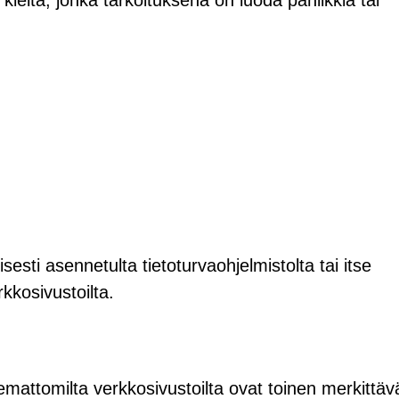
kieltä, jonka tarkoituksena on luoda paniikkia tai
lisesti asennetulta tietoturvaohjelmistolta tai itse
rkkosivustoilta.
mattomilta verkkosivustoilta ovat toinen merkittäv