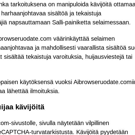
onka tarkoituksena on manipuloida kävijöitä ottama
 harhaanjohtavaa sisältöä ja tekaistuja
jiä napsauttamaan Salli-painiketta selaimessaan.
 Aibrowseruodate.com väärinkäyttää selaimen
aanjohtavaa ja mahdollisesti vaarallista sisältöä s
t sisältää tekaistuja varoituksia, huijausviestejä tai
paisen käytöksensä vuoksi Aibrowseruodate.comii
aa lähettää ilmoituksia.
jaa kävijöitä
-sivustolle, sivulla näytetään vilpillinen
ta reCAPTCHA-turvatarkistusta. Kävijöitä pyydetään