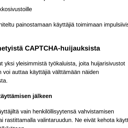
rkkosivustoille
nniteltu painostamaan käyttäjiä toimimaan impulsiivi
nnetyistä CAPTCHA-huijauksista
ksi yleisimmistä työkaluista, joita huijarisivustot
 voi auttaa käyttäjiä välttämään näiden
sta.
täyttämisen jälkeen
yttäjiltä vain henkilöllisyytensä vahvistamisen
i rastittamalla valintaruudun. Ne eivät kehota käytt