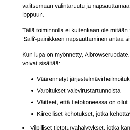
valitsemaan valintaruutu ja napsauttamaan 
loppuun.
Tällä toiminnolla ei kuitenkaan ole mitä
'Salli'-painikkeen napsauttaminen antaa siv
Kun lupa on myönnetty, Aibrowseruodate.c
voivat sisältää:
Väärennetyt järjestelmävirheilmoituk
Varoitukset valevirustartunnoista
Väitteet, että tietokoneessa on ollut 
Kiireelliset kehotukset, jotka kehot
Vilpilliset tietoturvahälytykset, jotka 