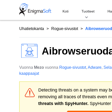
Skip
to
Koti
Tuotteet
Ha
content
Uhatietokanta
Rogue-sivustot
Aibrowseruod
Aibrowseruod
Vuonna
Mezo
vuonna
Rogue-sivustot
,
Adware
,
Sela
kaappaajat
Detecting threats on a system may be
removing all traces of threats even 
threats with SpyHunter.
SpyHunter o