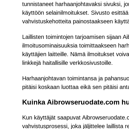
tunnistaneet harhaanjohtavaksi sivuksi, j
käyttöön selainilmoitukset. Sivusto esittää
vahvistuskehotteita painostaakseen käyttä
Laillisten toimintojen tarjoamisen sijaan
ilmoitusominaisuuksia toimittaakseen harh
käyttäjien laitteille. Nämä ilmoitukset voiva
linkkejä haitallisille verkkosivustoille.
Harhaanjohtavan toimintansa ja pahansuo
pitäisi koskaan luottaa eikä sen pitäisi ant
Kuinka Aibrowseruodate.com hui
Kun käyttäjät saapuvat Aibrowseruodate.com
vahvistusprosessi, joka jäljittelee laillis