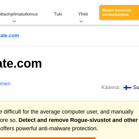
Monen lisenssin
ittaohjelmatutkimus
Tuki
Yhtiö
alennustarjous
ate.com
ate.com
imen
Käännä:
Su
 difficult for the average computer user, and manually
more so.
Detect and remove
Rogue-sivustot
and other
ffers powerful anti-malware protection.