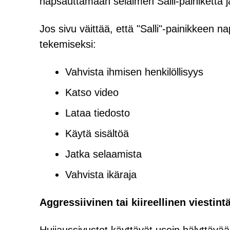
napsauttamaan selaimen Salli-painiketta j
Jos sivu väittää, että "Salli"-painikkeen
tekemiseksi:
Vahvista ihmisen henkilöllisyys
Katso video
Lataa tiedosto
Käytä sisältöä
Jatka selaamista
Vahvista ikäraja
Aggressiivinen tai kiireellinen viestint