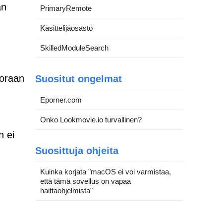
an
PrimaryRemote
Käsittelijäosasto
SkilledModuleSearch
uoraan
Suositut ongelmat
Eporner.com
Onko Lookmovie.io turvallinen?
n ei
Suosittuja ohjeita
Kuinka korjata "macOS ei voi varmistaa,
että tämä sovellus on vapaa
haittaohjelmista"