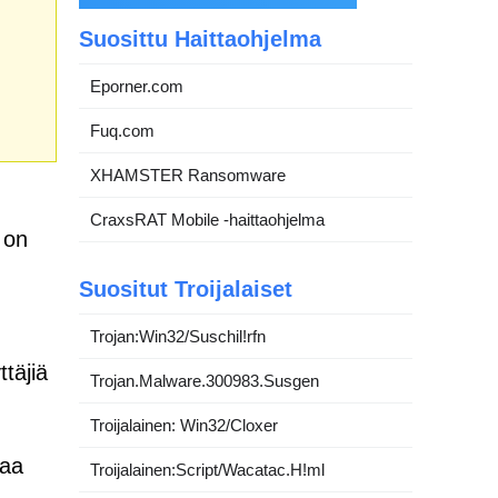
Suosittu Haittaohjelma
Eporner.com
Fuq.com
XHAMSTER Ransomware
CraxsRAT Mobile -haittaohjelma
 on
Suositut Troijalaiset
Trojan:Win32/Suschil!rfn
ttäjiä
Trojan.Malware.300983.Susgen
Troijalainen: Win32/Cloxer
taa
Troijalainen:Script/Wacatac.H!ml