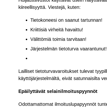
Huijaussivustot käyttävät usein hälyttävää 
kiireellisyyttä. Viestejä, kuten:
Tietokoneesi on saanut tartunnan!
Kriittisiä virheitä havaittu!
Välittömiä toimia tarvitaan!
Järjestelmän tietoturva vaarantunut!
Lailliset tietoturvavaroitukset tulevat tyypil
käyttöjärjestelmältä, eivät satunnaisilta ve
Epäilyttävät selainilmoituspyynnöt
Odottamattomat ilmoituslupapyynnöt tunte