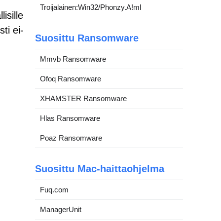
Troijalainen:Win32/Phonzy.A!ml
isille
sti ei-
Suosittu Ransomware
Mmvb Ransomware
Ofoq Ransomware
XHAMSTER Ransomware
Hlas Ransomware
Poaz Ransomware
Suosittu Mac-haittaohjelma
Fuq.com
ManagerUnit