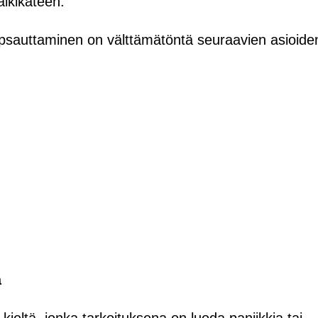
älkikäteen.
 napsauttaminen on välttämätöntä seuraavien asioide
ä