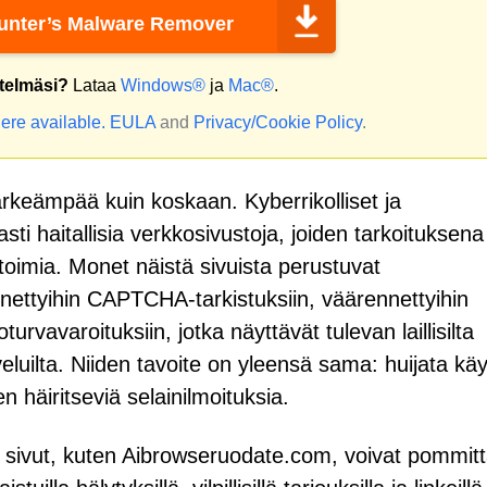
nter’s Malware Remover
stelmäsi?
Lataa
Windows®
ja
Mac®
.
ere available.
EULA
and
Privacy/Cookie Policy
.
rkeämpää kuin koskaan. Kyberrikolliset ja
ti haitallisia verkkosivustoja, joiden tarkoituksena
 toimia. Monet näistä sivuista perustuvat
nnettyihin CAPTCHA-tarkistuksiin, väärennettyihin
oturvavaroituksiin, jotka näyttävät tulevan laillisilta
lveluilta. Niiden tavoite on yleensä sama: huijata käy
n häiritseviä selainilmoituksia.
et sivut, kuten Aibrowseruodate.com, voivat pommit