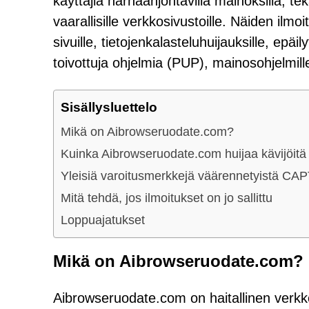
käyttäjiä harhaanjohtavilla mainoksilla, tekaist
vaarallisille verkkosivustoille. Näiden ilmoi
sivuille, tietojenkalasteluhuijauksille, epäily
toivottuja ohjelmia (PUP), mainosohjelmille
Sisällysluettelo
Mikä on Aibrowseruodate.com?
Kuinka Aibrowseruodate.com huijaa kävijöitä
Yleisiä varoitusmerkkejä väärennetyistä CA
Mitä tehdä, jos ilmoitukset on jo sallittu
Loppuajatukset
Mikä on Aibrowseruodate.com?
Aibrowseruodate.com on haitallinen verkkos