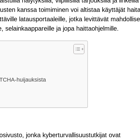
uilla hälytyksillä, vilpillisillä tarjouksilla ja linkeillä
tusten kanssa toimiminen voi altistaa käyttäjät haitall
ttäville latausportaaleille, jotka levittävät mahdollise
, selainkaappareille ja jopa haittaohjelmille.
PTCHA-huijauksista
ivusto, jonka kyberturvallisuustutkijat ovat