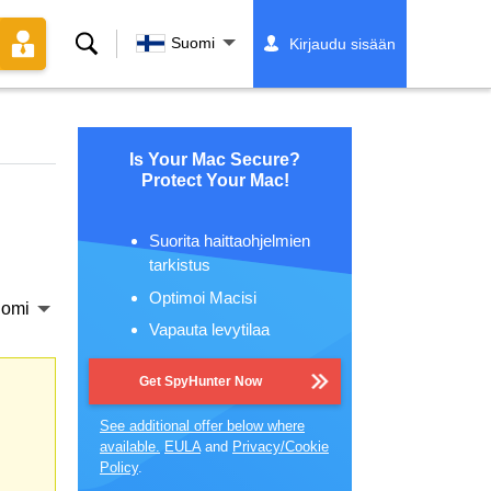
Hae
Suomi
Kirjaudu sisään
Is Your Mac Secure?
Protect Your Mac!
Suorita haittaohjelmien
tarkistus
Optimoi Macisi
omi
Vapauta levytilaa
Get SpyHunter Now
See additional offer below where
available.
EULA
and
Privacy/Cookie
Policy
.