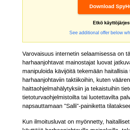
Download SpyHu
Etkö käyttöjärje
See additional offer below wh
Varovaisuus internetin selaamisessa on tä
harhaanjohtavat mainostajat luovat jatkuvas
manipuloida kävijöitä tekemään haitallisia
harhaanjohtaviin taktiikoihin, kuten vääre
haittaohjelmahälytyksiin ja tekaistuihin tiet
tietoturvaohjelmistoilta tai luotettavilta pa
napsauttamaan "Salli"-painiketta tilataksee
Kun ilmoitusluvat on myönnetty, haitallis