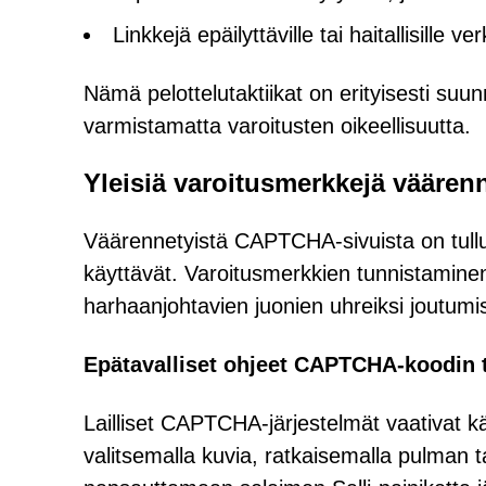
Linkkejä epäilyttäville tai haitallisille ve
Nämä pelottelutaktiikat on erityisesti suu
varmistamatta varoitusten oikeellisuutta.
Yleisiä varoitusmerkkejä vääre
Väärennetyistä CAPTCHA-sivuista on tullut y
käyttävät. Varoitusmerkkien tunnistaminen
harhaanjohtavien juonien uhreiksi joutumi
Epätavalliset ohjeet CAPTCHA-koodin 
Lailliset CAPTCHA-järjestelmät vaativat kä
valitsemalla kuvia, ratkaisemalla pulman ta