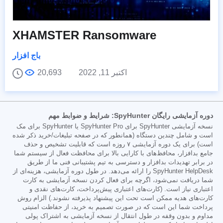
XHAMSTER Ransomware
باج افزار
اکتبر 11, 2022
20,693
دوره آزمایشی رایگان SpyHunter: شرایط و ضوابط مهم
نسخه آزمایشی SpyHunter برای SpyHunter Pro یا SpyHunter برای مک
است و شامل چندین دستگاه (همانطور که در صفحه تبلیغات/خرید ذکر شده
است) برای یک دوره آزمایشی ۷ روزه است که قابلیت تشخیص و حذف
جامع بدافزار، محافظ‌های با کارایی بالا برای محافظت فعال از سیستم شما
در برابر تهدیدات بدافزار و دسترسی به تیم پشتیبانی فنی ما از طریق
SpyHunter HelpDesk را ارائه می‌دهد. در طول دوره آزمایشی، هزینه‌ای از
شما دریافت نمی‌شود، اگرچه برای فعال کردن نسخه آزمایشی به کارت
اعتباری نیاز است. (کارت‌های اعتباری پیش‌پرداخت، کارت‌های نقدی و
کارت‌های هدیه ممکن است تحت این پیشنهاد پذیرفته نشوند.) الزام روش
پرداخت شما این است که در صورت تصمیم به خرید، از حفاظت امنیتی
مداوم و بدون وقفه در طول انتقال از نسخه آزمایشی به اشتراک پولی