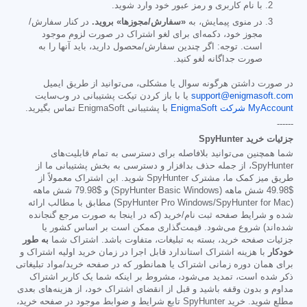
با نام کاربری و رمز عبور خود وارد شوید.
در منوی پیمایش، به
«سفارش/مجوزها» بروید.
در کنار سفارش/
مجوز خود، دکمه‌ای برای لغو اشتراک در صورت لزوم موجود
است. توجه: اگر چندین سفارش/محصول دارید، باید آنها را به
صورت جداگانه لغو کنید.
در صورت داشتن هرگونه سوال یا مشکلی، می‌توانید از طریق ایمیل
support@enigmasoft.com
یا با باز کردن تیکت پشتیبانی در وب‌سایت
MyAccount شرکت EnigmaSoft
با پشتیبانی EnigmaSoft تماس بگیرید.
------
جزئیات خرید SpyHunter
شما همچنین می‌توانید بلافاصله برای دسترسی به تمام قابلیت‌های
SpyHunter، از جمله حذف بدافزار و دسترسی به بخش پشتیبانی ما از
طریق میز کمک ما، مشترک SpyHunter شوید. این اشتراک معمولاً از
$49.98
شش ماهه (SpyHunter Basic Windows) و
$79.98
شش ماهه
(SpyHunter Pro Windows/SpyHunter for Mac) مطابق با مطالب ارائه
شده و شرایط صفحه ثبت نام/خرید (که در اینجا به صورت مرجع گنجانده
شده‌اند) شروع می‌شود. قیمت‌گذاری ممکن است بر اساس کشور یا
جزئیات صفحه خرید، بسته به تبلیغات، متفاوت باشد. اشتراک شما
به طور
خودکار
با هزینه اشتراک استاندارد قابل اجرا در زمان خرید اولیه اشتراک و
برای همان دوره زمانی اشتراک یا همانطور که در صفحه خرید/مواد تبلیغاتی
ذکر شده است، تمدید می‌شود، مشروط بر اینکه شما یک کاربر اشتراک
مداوم و بدون وقفه باشید و قبل از انقضای اشتراک خود، از هزینه‌های بعدی
مطلع شوید. خرید SpyHunter تابع شرایط و ضوابط موجود در صفحه خرید،