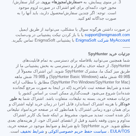
در منوی پیمایش، به
«سفارش/مجوزها» بروید.
در کنار سفارش/
مجوز خود، دکمه‌ای برای لغو اشتراک در صورت لزوم موجود
است. توجه: اگر چندین سفارش/محصول دارید، باید آنها را به
صورت جداگانه لغو کنید.
در صورت داشتن هرگونه سوال یا مشکلی، می‌توانید از طریق ایمیل
support@enigmasoft.com
یا با باز کردن تیکت پشتیبانی در وب‌سایت
MyAccount شرکت EnigmaSoft
با پشتیبانی EnigmaSoft تماس بگیرید.
------
جزئیات خرید SpyHunter
شما همچنین می‌توانید بلافاصله برای دسترسی به تمام قابلیت‌های
SpyHunter، از جمله حذف بدافزار و دسترسی به بخش پشتیبانی ما از
طریق میز کمک ما، مشترک SpyHunter شوید. این اشتراک معمولاً از
$49.98
شش ماهه (SpyHunter Basic Windows) و
$79.98
شش ماهه
(SpyHunter Pro Windows/SpyHunter for Mac) مطابق با مطالب ارائه
شده و شرایط صفحه ثبت نام/خرید (که در اینجا به صورت مرجع گنجانده
شده‌اند) شروع می‌شود. قیمت‌گذاری ممکن است بر اساس کشور یا
جزئیات صفحه خرید، بسته به تبلیغات، متفاوت باشد. اشتراک شما
به طور
خودکار
با هزینه اشتراک استاندارد قابل اجرا در زمان خرید اولیه اشتراک و
برای همان دوره زمانی اشتراک یا همانطور که در صفحه خرید/مواد تبلیغاتی
ذکر شده است، تمدید می‌شود، مشروط بر اینکه شما یک کاربر اشتراک
مداوم و بدون وقفه باشید و قبل از انقضای اشتراک خود، از هزینه‌های بعدی
مطلع شوید. خرید SpyHunter تابع شرایط و ضوابط موجود در صفحه خرید،
EULA/TOS
،
سیاست حفظ حریم خصوصی/کوکی
و
شرایط تخفیف
است.