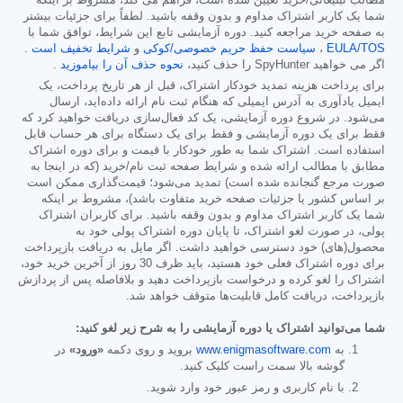
شما یک کاربر اشتراک مداوم و بدون وقفه باشید. لطفاً برای جزئیات بیشتر
به صفحه خرید مراجعه کنید. دوره آزمایشی تابع این شرایط، توافق شما با
EULA/TOS
،
سیاست حفظ حریم خصوصی/کوکی
و
شرایط تخفیف است
.
اگر می خواهید SpyHunter را حذف کنید،
نحوه حذف آن را بیاموزید
.
برای پرداخت هزینه تمدید خودکار اشتراک، قبل از هر تاریخ پرداخت، یک
ایمیل یادآوری به آدرس ایمیلی که هنگام ثبت نام ارائه داده‌اید، ارسال
می‌شود. در شروع دوره آزمایشی، یک کد فعال‌سازی دریافت خواهید کرد که
فقط برای یک دوره آزمایشی و فقط برای یک دستگاه برای هر حساب قابل
استفاده است. اشتراک شما به طور خودکار با قیمت و برای دوره اشتراک
مطابق با مطالب ارائه شده و شرایط صفحه ثبت نام/خرید (که در اینجا به
صورت مرجع گنجانده شده است) تمدید می‌شود؛ قیمت‌گذاری ممکن است
بر اساس کشور یا جزئیات صفحه خرید متفاوت باشد)، مشروط بر اینکه
شما یک کاربر اشتراک مداوم و بدون وقفه باشید. برای کاربران اشتراک
پولی، در صورت لغو اشتراک، تا پایان دوره اشتراک پولی خود به
محصول(های) خود دسترسی خواهید داشت. اگر مایل به دریافت بازپرداخت
برای دوره اشتراک فعلی خود هستید، باید ظرف 30 روز از آخرین خرید خود،
اشتراک را لغو کرده و درخواست بازپرداخت دهید و بلافاصله پس از پردازش
بازپرداخت، دریافت کامل قابلیت‌ها متوقف خواهد شد.
شما می‌توانید اشتراک یا دوره آزمایشی را به شرح زیر لغو کنید:
به
www.enigmasoftware.com
بروید و روی دکمه
«ورود»
در
گوشه بالا سمت راست کلیک کنید.
با نام کاربری و رمز عبور خود وارد شوید.