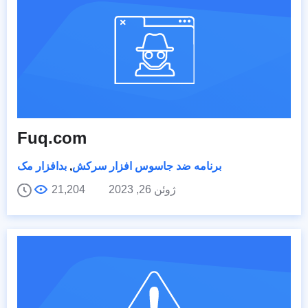
Fuq.com
برنامه ضد جاسوس افزار سرکش
,
بدافزار مک
ژوئن 26, 2023
21,204