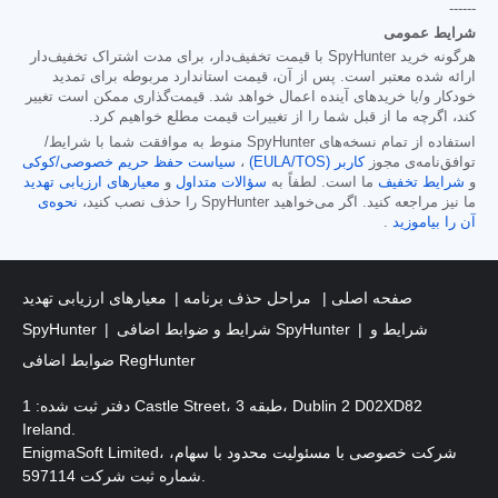
------
شرایط عمومی
هرگونه خرید SpyHunter با قیمت تخفیف‌دار، برای مدت اشتراک تخفیف‌دار
ارائه شده معتبر است. پس از آن، قیمت استاندارد مربوطه برای تمدید
خودکار و/یا خریدهای آینده اعمال خواهد شد. قیمت‌گذاری ممکن است تغییر
کند، اگرچه ما از قبل شما را از تغییرات قیمت مطلع خواهیم کرد.
استفاده از تمام نسخه‌های SpyHunter منوط به موافقت شما با شرایط/
توافق‌نامه‌ی مجوز
کاربر (EULA/TOS)
،
سیاست حفظ حریم خصوصی/کوکی
و
شرایط تخفیف
ما است. لطفاً به
سؤالات متداول
و
معیارهای ارزیابی تهدید
ما نیز مراجعه کنید. اگر می‌خواهید SpyHunter را حذف نصب کنید،
نحوه‌ی
آن را بیاموزید
.
صفحه اصلی
مراحل حذف برنامه
معیارهای ارزیابی تهدید
شرایط و
شرایط و ضوابط اضافی SpyHunter
SpyHunter
ضوابط اضافی RegHunter
دفتر ثبت شده: 1 Castle Street، طبقه 3، Dublin 2 D02XD82
Ireland.
EnigmaSoft Limited، شرکت خصوصی با مسئولیت محدود با سهام،
شماره ثبت شرکت 597114.