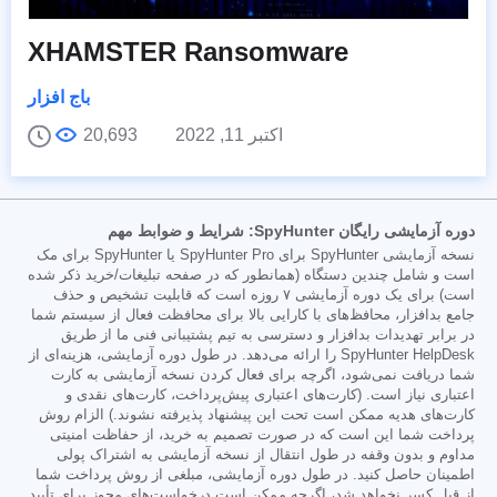
XHAMSTER Ransomware
باج افزار
اکتبر 11, 2022
20,693
دوره آزمایشی رایگان SpyHunter: شرایط و ضوابط مهم
نسخه آزمایشی SpyHunter برای SpyHunter Pro یا SpyHunter برای مک
است و شامل چندین دستگاه (همانطور که در صفحه تبلیغات/خرید ذکر شده
است) برای یک دوره آزمایشی ۷ روزه است که قابلیت تشخیص و حذف
جامع بدافزار، محافظ‌های با کارایی بالا برای محافظت فعال از سیستم شما
در برابر تهدیدات بدافزار و دسترسی به تیم پشتیبانی فنی ما از طریق
SpyHunter HelpDesk را ارائه می‌دهد. در طول دوره آزمایشی، هزینه‌ای از
شما دریافت نمی‌شود، اگرچه برای فعال کردن نسخه آزمایشی به کارت
اعتباری نیاز است. (کارت‌های اعتباری پیش‌پرداخت، کارت‌های نقدی و
کارت‌های هدیه ممکن است تحت این پیشنهاد پذیرفته نشوند.) الزام روش
پرداخت شما این است که در صورت تصمیم به خرید، از حفاظت امنیتی
مداوم و بدون وقفه در طول انتقال از نسخه آزمایشی به اشتراک پولی
اطمینان حاصل کنید. در طول دوره آزمایشی، مبلغی از روش پرداخت شما
از قبل کسر نخواهد شد، اگرچه ممکن است درخواست‌های مجوز برای تأیید