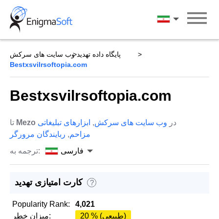
Skip
to
فارسی
content
پایگاه داده تهدید
وب سایت های سرکش
Bestxsvilrsoftopia.com
Bestxsvilrsoftopia.com
در
وب سایت های سرکش
,
ابزارهای تبلیغاتی
Mezo
تا
مزاحم
,
ربایندگان مرورگر
فارسی
ترجمه به:
کارت امتیازی تهدید
?
Popularity Rank:
4,021
20 % (طبیعی)
میزان خطر: