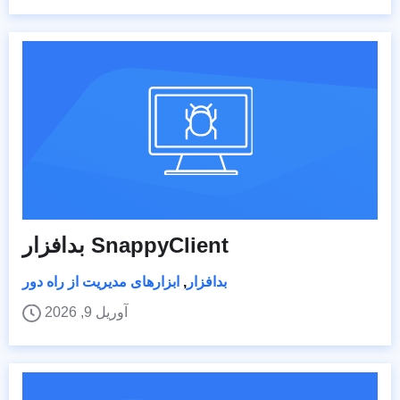
بدافزار SnappyClient
بدافزار
,
ابزارهای مدیریت از راه دور
آوریل 9, 2026