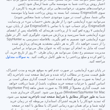
اعتبار روش پرداخت شما به موسسه مالی شما ارسال شود (چنین
درخواست‌های مجوزی، درخواست‌هایی برای دریافت هزینه یا کارمزد از
سوی EnigmaSoft نیستند، اما بسته به روش پرداخت شما و/یا موسسه
مالی شما، ممکن است در مورد موجودی حساب شما منعکس شوند).
می‌توانید دوره آزمایشی خود را از طریق بخش «حساب من» در وب‌سایت
EnigmaSoft برای حساب خود یا با تماس با EnigmaSoft قبل از پایان دوره
آزمایشی ۷ روزه لغو کنید تا از پرداخت هزینه‌ای که بلافاصله پس از انقضای
دوره آزمایشی شما سررسید و پردازش می‌شود، جلوگیری کنید. اگر در طول
دوره آزمایشی خود تصمیم به لغو بگیرید، بلافاصله دسترسی به SpyHunter
را از دست خواهید داد. اگر به هر دلیلی معتقدید هزینه‌ای پردازش شده
است که مایل به انجام آن نبودید (که به عنوان مثال می‌تواند بر اساس
مدیریت سیستم رخ دهد)، می‌توانید هر زمان ظرف ۳۰ روز از تاریخ خرید، آن
را لغو کرده و مبلغ پرداختی را به طور کامل دریافت کنید.
به سوالات متداول
مراجعه کنید.
در پایان دوره آزمایشی، در صورت عدم لغو به موقع، هزینه و مدت اشتراک،
طبق قیمت مندرج در مطالب ارائه شده و شرایط صفحه ثبت نام/خرید (که
در اینجا به صورت مرجع گنجانده شده است؛ قیمت گذاری ممکن است بر
اساس کشور یا جزئیات صفحه خرید متفاوت باشد) از شما دریافت خواهد
شد. قیمت گذاری معمولاً از
$79.98
به صورت شش ماهه (SpyHunter Pro
Windows/SpyHunter for Mac) شروع می شود. اشتراک خریداری شده
شما
به طور خودکار مطابق با شرایط صفحه ثبت نام/خرید تمدید
می شود،
که تمدید خودکار را با هزینه اشتراک استاندارد مربوطه که در زمان خرید
اولیه شما و برای همان دوره زمانی اشتراک یا مطابق با آنچه در صفحه
مطالب تبلیغاتی/خرید تعیین شده است، فراهم می کند، مشروط بر اینکه