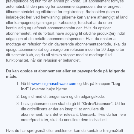
prøveperiode og kun for én enhed pr. konto. Dit abonnement fornyes
automatisk til den pris og for abonnementsperioden, der er angivet i
tilbudsmaterialet og vilkårene for registrerings-/købssiden (som er
indarbejdet heri ved henvisning; priserne kan variere afhængigt af land
eller kampagneoplysninger pr. købsside), forudsat at du er en
kontinuerlig og uafbrudt abonnementsbruger. Hvis du opsiger
abonnementet, vil du fortsat have adgang til dit/dine produkt(er) indtil
udgangen af din betalte abonnementsperiode. Hvis du ønsker at
modtage en refusion for din daværende abonnementsperiode, skal du
opsige abonnementet og ansøge om refusion inden for 30 dage efter
dit seneste køb, og du vil straks stoppe med at modtage fuld
funktionalitet, når din refusion er behandlet.
Du kan opsige et abonnement eller en prøveperiode på følgende
måde:
Gå til
www.enigmasoftware.com
og klik på knappen
"Log
ind"
i øverste højre hjørne.
Log ind med dit brugernavn og din adgangskode.
I navigationsmenuen skal du gå til
"Ordre/Licenser".
Ud for
din ordre/licens er der en knap til at annullere dit
abonnement, hvis det er relevant. Bemærk: Hvis du har flere
ordrer/produkter, skal du annullere dem individuelt.
Hvis du har spørgsmål eller problemer, kan du kontakte EnigmaSoft