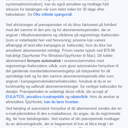
systemadministration), kan du også annullere og modtage fuld
refusion for betalingen når som helst inden for 30 dage efter
købsdatoen. Se
Ofte stillede spørgsmål
.
Ved afslutningen af prøveperioden vil du blive faktureret på forhånd
med det samme til den pris og for abonnementsperioden, der er
angivet i tilbudsmaterialerne og vilkårene på registrerings-/købssiden
(som er indarbejdet heri ved henvisning; priserne kan variere
afhængigt af land eller kampagne pr. købsside), hvis du ikke har
annulleret abonnementet rettidigt. Prisen starter typisk ved
$79.98
halvårligt (SpyHunter Pro Windows/SpyHunter til Mac). Dit købte
abonnement
fornyes automatisk
i overensstemmelse med
registrerings-/købssidens vilkår, som giver automatiske fornyelser til
det gældende standardabonnementsgebyr på tidspunktet for dit
oprindelige køb og for den samme abonnementsperiode eller som
angivet i kampagnematerialerne/købssiden, forudsat at du er en
kontinuerlig og uafbrudt abonnementsbruger. Se venligst købssiden for
detaljer. Prøveperioden er underlagt disse vilkår, din accept af
EULA/TOS
,
privatlivs-/cookiepolitik
og
rabatvilkår
. Hvis du ønsker at
afinstallere SpyHunter,
kan du lære hvordan
.
Ved betaling af automatisk fornyelse af dit abonnement sendes der en
e-mail-påmindelse til den e-mailadresse, du angav, da du registrerede
dig, før hver betalingsdato. Ved starten af din prøveperiode modtager
du en aktiveringskode, der er begrænset til kun at blive brugt i én