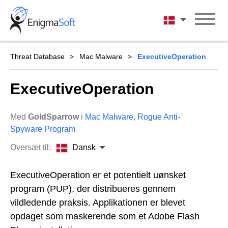
Skip
to
Dansk
content
Threat Database
Mac Malware
ExecutiveOperation
ExecutiveOperation
Med
GoldSparrow
i
Mac Malware
,
Rogue Anti-
Spyware Program
Oversæt til:
Dansk
ExecutiveOperation er et potentielt uønsket
program (PUP), der distribueres gennem
vildledende praksis. Applikationen er blevet
opdaget som maskerende som et Adobe Flash