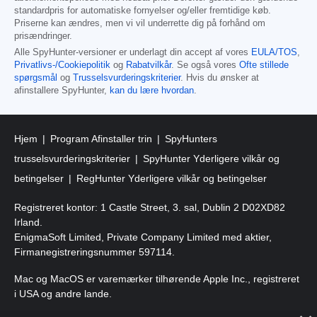
standardpris for automatiske fornyelser og/eller fremtidige køb.
Priserne kan ændres, men vi vil underrette dig på forhånd om
prisændringer.
Alle SpyHunter-versioner er underlagt din accept af vores
EULA/TOS
,
Privatlivs-/Cookiepolitik
og
Rabatvilkår
. Se også vores
Ofte stillede
spørgsmål
og
Trusselsvurderingskriterier
. Hvis du ønsker at
afinstallere SpyHunter,
kan du lære hvordan
.
Hjem
Program Afinstaller trin
SpyHunters
trusselsvurderingskriterier
SpyHunter Yderligere vilkår og
betingelser
RegHunter Yderligere vilkår og betingelser
Registreret kontor: 1 Castle Street, 3. sal, Dublin 2 D02XD82
Irland.
EnigmaSoft Limited, Private Company Limited med aktier,
Firmanegistreringsnummer 597114.
Mac og MacOS er varemærker tilhørende Apple Inc., registreret
i USA og andre lande.