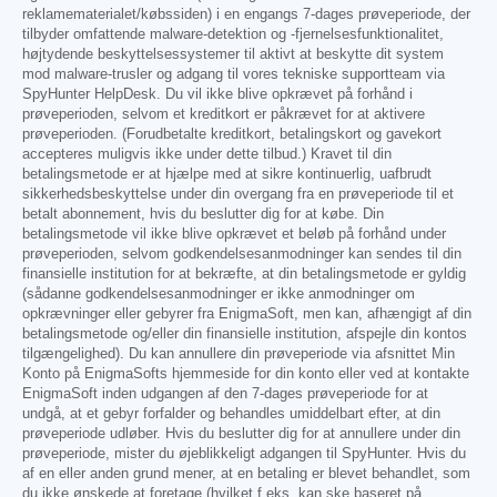
reklamematerialet/købssiden) i en engangs 7-dages prøveperiode, der
tilbyder omfattende malware-detektion og -fjernelsesfunktionalitet,
højtydende beskyttelsessystemer til aktivt at beskytte dit system
mod malware-trusler og adgang til vores tekniske supportteam via
SpyHunter HelpDesk. Du vil ikke blive opkrævet på forhånd i
prøveperioden, selvom et kreditkort er påkrævet for at aktivere
prøveperioden. (Forudbetalte kreditkort, betalingskort og gavekort
accepteres muligvis ikke under dette tilbud.) Kravet til din
betalingsmetode er at hjælpe med at sikre kontinuerlig, uafbrudt
sikkerhedsbeskyttelse under din overgang fra en prøveperiode til et
betalt abonnement, hvis du beslutter dig for at købe. Din
betalingsmetode vil ikke blive opkrævet et beløb på forhånd under
prøveperioden, selvom godkendelsesanmodninger kan sendes til din
finansielle institution for at bekræfte, at din betalingsmetode er gyldig
(sådanne godkendelsesanmodninger er ikke anmodninger om
opkrævninger eller gebyrer fra EnigmaSoft, men kan, afhængigt af din
betalingsmetode og/eller din finansielle institution, afspejle din kontos
tilgængelighed). Du kan annullere din prøveperiode via afsnittet Min
Konto på EnigmaSofts hjemmeside for din konto eller ved at kontakte
EnigmaSoft inden udgangen af den 7-dages prøveperiode for at
undgå, at et gebyr forfalder og behandles umiddelbart efter, at din
prøveperiode udløber. Hvis du beslutter dig for at annullere under din
prøveperiode, mister du øjeblikkeligt adgangen til SpyHunter. Hvis du
af en eller anden grund mener, at en betaling er blevet behandlet, som
du ikke ønskede at foretage (hvilket f.eks. kan ske baseret på