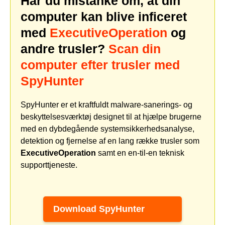
Har du mistanke om, at din
computer kan blive inficeret
med
ExecutiveOperation
og
andre trusler?
Scan din
computer efter trusler med
SpyHunter
SpyHunter er et kraftfuldt malware-sanerings- og
beskyttelsesværktøj designet til at hjælpe brugerne
med en dybdegående systemsikkerhedsanalyse,
detektion og fjernelse af en lang række trusler som
ExecutiveOperation
samt en en-til-en teknisk
supporttjeneste.
Download SpyHunter