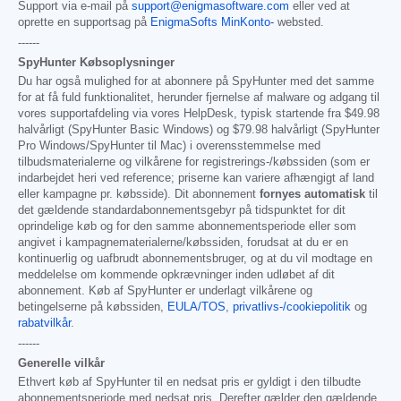
Support via e-mail på
support@enigmasoftware.com
eller ved at
oprette en supportsag på
EnigmaSofts MinKonto-
websted.
------
SpyHunter Købsoplysninger
Du har også mulighed for at abonnere på SpyHunter med det samme
for at få fuld funktionalitet, herunder fjernelse af malware og adgang til
vores supportafdeling via vores HelpDesk, typisk startende fra
$49.98
halvårligt (SpyHunter Basic Windows) og
$79.98
halvårligt (SpyHunter
Pro Windows/SpyHunter til Mac) i overensstemmelse med
tilbudsmaterialerne og vilkårene for registrerings-/købssiden (som er
indarbejdet heri ved reference; priserne kan variere afhængigt af land
eller kampagne pr. købsside). Dit abonnement
fornyes automatisk
til
det gældende standardabonnementsgebyr på tidspunktet for dit
oprindelige køb og for den samme abonnementsperiode eller som
angivet i kampagnematerialerne/købssiden, forudsat at du er en
kontinuerlig og uafbrudt abonnementsbruger, og at du vil modtage en
meddelelse om kommende opkrævninger inden udløbet af dit
abonnement. Køb af SpyHunter er underlagt vilkårene og
betingelserne på købssiden,
EULA/TOS
,
privatlivs-/cookiepolitik
og
rabatvilkår
.
------
Generelle vilkår
Ethvert køb af SpyHunter til en nedsat pris er gyldigt i den tilbudte
abonnementsperiode med nedsat pris. Derefter gælder den gældende