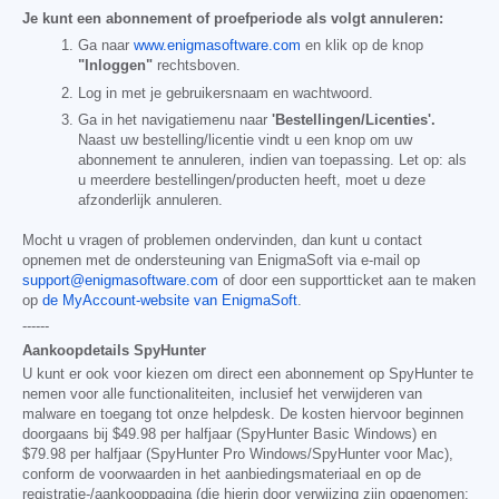
Je kunt een abonnement of proefperiode als volgt annuleren:
Ga naar
www.enigmasoftware.com
en klik op de knop
"Inloggen"
rechtsboven.
Log in met je gebruikersnaam en wachtwoord.
Ga in het navigatiemenu naar
'Bestellingen/Licenties'.
Naast uw bestelling/licentie vindt u een knop om uw
abonnement te annuleren, indien van toepassing. Let op: als
u meerdere bestellingen/producten heeft, moet u deze
afzonderlijk annuleren.
Mocht u vragen of problemen ondervinden, dan kunt u contact
opnemen met de ondersteuning van EnigmaSoft via e-mail op
support@enigmasoftware.com
of door een supportticket aan te maken
op
de MyAccount-website van EnigmaSoft
.
------
Aankoopdetails SpyHunter
U kunt er ook voor kiezen om direct een abonnement op SpyHunter te
nemen voor alle functionaliteiten, inclusief het verwijderen van
malware en toegang tot onze helpdesk. De kosten hiervoor beginnen
doorgaans bij
$49.98
per halfjaar (SpyHunter Basic Windows) en
$79.98
per halfjaar (SpyHunter Pro Windows/SpyHunter voor Mac),
conform de voorwaarden in het aanbiedingsmateriaal en op de
registratie-/aankooppagina (die hierin door verwijzing zijn opgenomen;