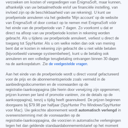
verzoeken om kosten of vergoedingen van EnigmaSoft, maar kunnen,
afhankelijk van uw betaalmethode en/of uw financiële instelling, van
invloed zijn op de beschikbaarheid van uw rekening). U kunt uw
proefperiode annuleren via het gedeelte 'Mijn account' op de website
van EnigmaSoft of door contact op te nemen met EnigmaSoft vóór
het einde van de proefperiode van 7 dagen. Zo voorkomt u dat er
direct na afloop van uw proefperiode kosten in rekening worden
gebracht. Als u tijdens uw proefperiode annuleert, verliest u direct de
toegang tot SpyHunter. Als u om welke reden dan ook van mening
bent dat er kosten in rekening zijn gebracht die u niet wilde betalen
(bijvoorbeeld vanwege systeembeheer), kunt u de betaling ook
annuleren en een volledige terugbetaling ontvangen binnen 30 dagen
na de aankoopdatum. Zie
de veelgestelde vragen
.
Aan het einde van de proefperiode wordt u direct vooraf gefactureerd
voor de prijs en de abonnementsperiode zoals vermeld in de
aanbiedingsdocumenten en de voorwaarden op de
registratie-/aankooppagina (die hierin door verwijzing zijn opgenomen;
prijzen kunnen per land of promotie variëren, zie de details op de
aankooppagina), tenzij u tijdig heeft geannuleerd. De prijzen beginnen
doorgaans bij
$79.98
per halfjaar (SpyHunter Pro Windows/SpyHunter
voor Mac). Uw gekochte abonnement wordt
automatisch verlengd
in
overeenstemming met de voorwaarden op de
registratie-/aankooppagina, die voorzien in automatische verlengingen
tegen het dan geldende standaardabonnementstarief op het moment