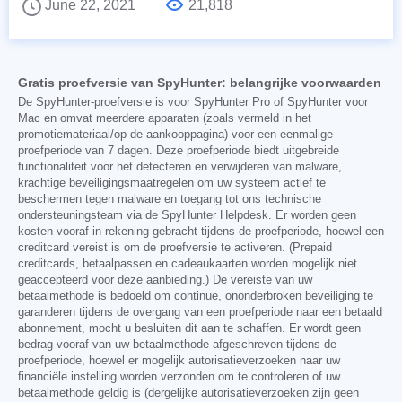
June 22, 2021
21,818
Gratis proefversie van SpyHunter: belangrijke voorwaarden
De SpyHunter-proefversie is voor SpyHunter Pro of SpyHunter voor
Mac en omvat meerdere apparaten (zoals vermeld in het
promotiemateriaal/op de aankooppagina) voor een eenmalige
proefperiode van 7 dagen. Deze proefperiode biedt uitgebreide
functionaliteit voor het detecteren en verwijderen van malware,
krachtige beveiligingsmaatregelen om uw systeem actief te
beschermen tegen malware en toegang tot ons technische
ondersteuningsteam via de SpyHunter Helpdesk. Er worden geen
kosten vooraf in rekening gebracht tijdens de proefperiode, hoewel een
creditcard vereist is om de proefversie te activeren. (Prepaid
creditcards, betaalpassen en cadeaukaarten worden mogelijk niet
geaccepteerd voor deze aanbieding.) De vereiste van uw
betaalmethode is bedoeld om continue, ononderbroken beveiliging te
garanderen tijdens de overgang van een proefperiode naar een betaald
abonnement, mocht u besluiten dit aan te schaffen. Er wordt geen
bedrag vooraf van uw betaalmethode afgeschreven tijdens de
proefperiode, hoewel er mogelijk autorisatieverzoeken naar uw
financiële instelling worden verzonden om te controleren of uw
betaalmethode geldig is (dergelijke autorisatieverzoeken zijn geen