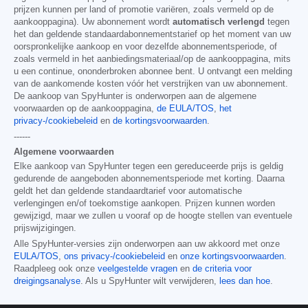
prijzen kunnen per land of promotie variëren, zoals vermeld op de
aankooppagina). Uw abonnement wordt
automatisch verlengd
tegen
het dan geldende standaardabonnementstarief op het moment van uw
oorspronkelijke aankoop en voor dezelfde abonnementsperiode, of
zoals vermeld in het aanbiedingsmateriaal/op de aankooppagina, mits
u een continue, ononderbroken abonnee bent. U ontvangt een melding
van de aankomende kosten vóór het verstrijken van uw abonnement.
De aankoop van SpyHunter is onderworpen aan de algemene
voorwaarden op de aankooppagina,
de EULA/TOS
,
het
privacy-/cookiebeleid
en
de kortingsvoorwaarden
.
------
Algemene voorwaarden
Elke aankoop van SpyHunter tegen een gereduceerde prijs is geldig
gedurende de aangeboden abonnementsperiode met korting. Daarna
geldt het dan geldende standaardtarief voor automatische
verlengingen en/of toekomstige aankopen. Prijzen kunnen worden
gewijzigd, maar we zullen u vooraf op de hoogte stellen van eventuele
prijswijzigingen.
Alle SpyHunter-versies zijn onderworpen aan uw akkoord met onze
EULA/TOS
,
ons privacy-/cookiebeleid
en
onze kortingsvoorwaarden
.
Raadpleeg ook onze
veelgestelde vragen
en
de criteria voor
dreigingsanalyse
. Als u SpyHunter wilt verwijderen,
lees dan hoe
.