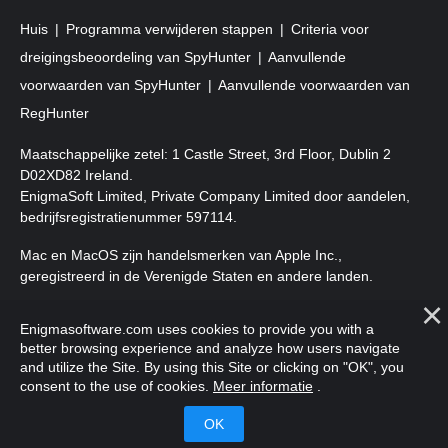
Huis
Programma verwijderen stappen
Criteria voor
dreigingsbeoordeling van SpyHunter
Aanvullende
voorwaarden van SpyHunter
Aanvullende voorwaarden van
RegHunter
Maatschappelijke zetel: 1 Castle Street, 3rd Floor, Dublin 2
D02XD82 Ireland.
EnigmaSoft Limited, Private Company Limited door aandelen,
bedrijfsregistratienummer 597114.
Mac en MacOS zijn handelsmerken van Apple Inc.,
geregistreerd in de Verenigde Staten en andere landen.
Copyright 2016-2026. EnigmaSoft Ltd. Alle rechten
Enigmasoftware.com uses cookies to provide you with a
voorbehouden.
better browsing experience and analyze how users navigate
and utilize the Site. By using this Site or clicking on "OK", you
consent to the use of cookies.
Meer informatie
.