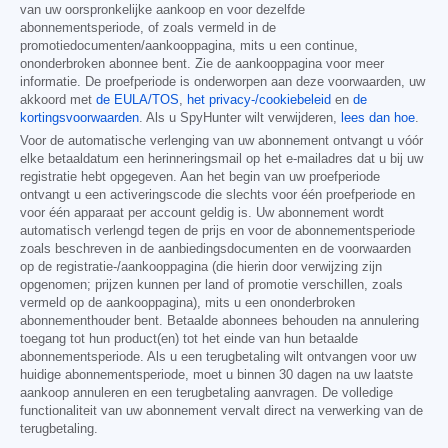
van uw oorspronkelijke aankoop en voor dezelfde
abonnementsperiode, of zoals vermeld in de
promotiedocumenten/aankooppagina, mits u een continue,
ononderbroken abonnee bent. Zie de aankooppagina voor meer
informatie. De proefperiode is onderworpen aan deze voorwaarden, uw
akkoord met
de EULA/TOS
,
het privacy-/cookiebeleid
en
de
kortingsvoorwaarden
. Als u SpyHunter wilt verwijderen,
lees dan hoe
.
Voor de automatische verlenging van uw abonnement ontvangt u vóór
elke betaaldatum een herinneringsmail op het e-mailadres dat u bij uw
registratie hebt opgegeven. Aan het begin van uw proefperiode
ontvangt u een activeringscode die slechts voor één proefperiode en
voor één apparaat per account geldig is. Uw abonnement wordt
automatisch verlengd tegen de prijs en voor de abonnementsperiode
zoals beschreven in de aanbiedingsdocumenten en de voorwaarden
op de registratie-/aankooppagina (die hierin door verwijzing zijn
opgenomen; prijzen kunnen per land of promotie verschillen, zoals
vermeld op de aankooppagina), mits u een ononderbroken
abonnementhouder bent. Betaalde abonnees behouden na annulering
toegang tot hun product(en) tot het einde van hun betaalde
abonnementsperiode. Als u een terugbetaling wilt ontvangen voor uw
huidige abonnementsperiode, moet u binnen 30 dagen na uw laatste
aankoop annuleren en een terugbetaling aanvragen. De volledige
functionaliteit van uw abonnement vervalt direct na verwerking van de
terugbetaling.