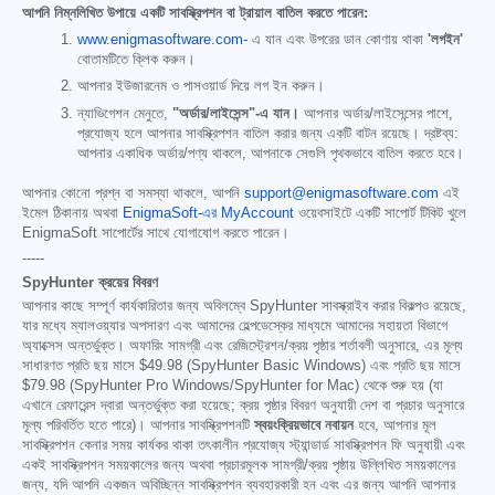
আপনি নিম্নলিখিত উপায়ে একটি সাবস্ক্রিপশন বা ট্রায়াল বাতিল করতে পারেন:
www.enigmasoftware.com-
এ যান এবং উপরের ডান কোণায় থাকা
'লগইন'
বোতামটিতে ক্লিক করুন।
আপনার ইউজারনেম ও পাসওয়ার্ড দিয়ে লগ ইন করুন।
ন্যাভিগেশন মেনুতে,
"অর্ডার/লাইসেন্স"-এ যান।
আপনার অর্ডার/লাইসেন্সের পাশে,
প্রযোজ্য হলে আপনার সাবস্ক্রিপশন বাতিল করার জন্য একটি বাটন রয়েছে। দ্রষ্টব্য:
আপনার একাধিক অর্ডার/পণ্য থাকলে, আপনাকে সেগুলি পৃথকভাবে বাতিল করতে হবে।
আপনার কোনো প্রশ্ন বা সমস্যা থাকলে, আপনি
support@enigmasoftware.com
এই
ইমেল ঠিকানায় অথবা
EnigmaSoft-এর MyAccount
ওয়েবসাইটে একটি সাপোর্ট টিকিট খুলে
EnigmaSoft সাপোর্টের সাথে যোগাযোগ করতে পারেন।
-----
SpyHunter ক্রয়ের বিবরণ
আপনার কাছে সম্পূর্ণ কার্যকারিতার জন্য অবিলম্বে SpyHunter সাবস্ক্রাইব করার বিকল্পও রয়েছে,
যার মধ্যে ম্যালওয়্যার অপসারণ এবং আমাদের হেল্পডেস্কের মাধ্যমে আমাদের সহায়তা বিভাগে
অ্যাক্সেস অন্তর্ভুক্ত। অফারিং সামগ্রী এবং রেজিস্ট্রেশন/ক্রয় পৃষ্ঠার শর্তাবলী অনুসারে, এর মূল্য
সাধারণত প্রতি ছয় মাসে
$49.98
(SpyHunter Basic Windows) এবং প্রতি ছয় মাসে
$79.98
(SpyHunter Pro Windows/SpyHunter for Mac) থেকে শুরু হয় (যা
এখানে রেফারেন্স দ্বারা অন্তর্ভুক্ত করা হয়েছে; ক্রয় পৃষ্ঠার বিবরণ অনুযায়ী দেশ বা প্রচার অনুসারে
মূল্য পরিবর্তিত হতে পারে)। আপনার সাবস্ক্রিপশনটি
স্বয়ংক্রিয়ভাবে নবায়ন
হবে, আপনার মূল
সাবস্ক্রিপশন কেনার সময় কার্যকর থাকা তৎকালীন প্রযোজ্য স্ট্যান্ডার্ড সাবস্ক্রিপশন ফি অনুযায়ী এবং
একই সাবস্ক্রিপশন সময়কালের জন্য অথবা প্রচারমূলক সামগ্রী/ক্রয় পৃষ্ঠায় উল্লিখিত সময়কালের
জন্য, যদি আপনি একজন অবিচ্ছিন্ন সাবস্ক্রিপশন ব্যবহারকারী হন এবং এর জন্য আপনি আপনার