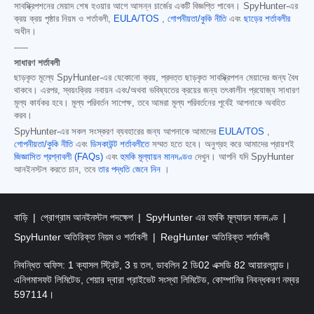
সাবস্ক্রিপশনের মেয়াদ শেষ হওয়ার আগে আসন্ন চার্জের একটি বিজ্ঞপ্তি পাবেন। SpyHunter-এর
ক্রয় ক্রয় পৃষ্ঠার নিয়ম ও শর্তাবলী,
EULA/TOS
,
গোপনীয়তা/কুকি নীতি
এবং
ছাড়ের শর্তাবলীর
অধীন।
-----
সাধারণ শর্তাবলী
ছাড়কৃত মূল্যে SpyHunter-এর যেকোনো ক্রয়, প্রদত্ত ছাড়কৃত সাবস্ক্রিপশন মেয়াদের জন্য বৈধ
থাকবে। এরপর, স্বয়ংক্রিয় নবায়ন এবং/অথবা ভবিষ্যতের ক্রয়ের জন্য তৎকালীন প্রযোজ্য সাধারণ
মূল্য কার্যকর হবে। মূল্য পরিবর্তন সাপেক্ষ, তবে আমরা মূল্য পরিবর্তনের পূর্বেই আপনাকে অবহিত
করব।
SpyHunter-এর সকল সংস্করণ ব্যবহারের জন্য আপনাকে আমাদের
EULA/TOS
,
গোপনীয়তা/কুকি নীতি
এবং
ডিসকাউন্ট শর্তাবলীতে
সম্মত হতে হবে। অনুগ্রহ করে আমাদের প্রায়শই
জিজ্ঞাসিত প্রশ্নাবলী (FAQs)
এবং
হুমকি মূল্যায়ন মানদণ্ডও
দেখুন। আপনি যদি SpyHunter
আনইনস্টল করতে চান, তবে
তার পদ্ধতি জেনে নিন
।
বাড়ি
প্রোগ্রাম আনইনস্টল পদক্ষেপ
SpyHunter এর হুমকি মূল্যায়ন মানদণ্ড
SpyHunter অতিরিক্ত নিয়ম ও শর্তাবলী
RegHunter অতিরিক্ত শর্তাবলী
নিবন্ধিত অফিস: 1 ক্যাসল স্ট্রিট, 3 য় তল, ডাবলিন 2 ডি02 এক্সডি 82 আয়ারল্যান্ড।
এনিগমাসফট লিমিটেড, শেয়ার দ্বারা প্রাইভেট সংস্থা লিমিটেড, কোম্পানির নিবন্ধকরণ নম্বর
597114।