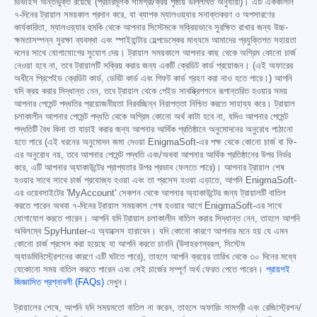
ডিভাইস অন্তর্ভুক্ত রয়েছে (প্রচারমূলক সামগ্রী/ক্রয় পৃষ্ঠায় উল্লিখিত অনুযায়ী)। এটি এককালীন
৭-দিনের ট্রায়াল সময়কাল প্রদান করে, যা ব্যাপক ম্যালওয়্যার সনাক্তকরণ ও অপসারণের
কার্যকারিতা, ম্যালওয়্যার হুমকি থেকে আপনার সিস্টেমকে সক্রিয়ভাবে সুরক্ষিত রাখার জন্য উচ্চ-
ক্ষমতাসম্পন্ন সুরক্ষা ব্যবস্থা এবং স্পাইহান্টার হেল্পডেস্কের মাধ্যমে আমাদের প্রযুক্তিগত সহায়তা
দলের সাথে যোগাযোগের সুযোগ দেয়। ট্রায়াল সময়কালে আপনার কাছ থেকে অগ্রিম কোনো চার্জ
নেওয়া হবে না, তবে ট্রায়ালটি সক্রিয় করার জন্য একটি ক্রেডিট কার্ড প্রয়োজন। (এই অফারের
অধীনে প্রিপেইড ক্রেডিট কার্ড, ডেবিট কার্ড এবং গিফট কার্ড গ্রহণ করা নাও হতে পারে।) আপনি
যদি ক্রয় করার সিদ্ধান্ত নেন, তবে ট্রায়াল থেকে পেইড সাবস্ক্রিপশনে রূপান্তরিত হওয়ার সময়
আপনার পেমেন্ট পদ্ধতির প্রয়োজনীয়তা নিরবচ্ছিন্ন নিরাপত্তা নিশ্চিত করতে সাহায্য করে। ট্রায়াল
চলাকালীন আপনার পেমেন্ট পদ্ধতি থেকে অগ্রিম কোনো অর্থ কাটা হবে না, যদিও আপনার পেমেন্ট
পদ্ধতিটি বৈধ কিনা তা যাচাই করার জন্য আপনার আর্থিক প্রতিষ্ঠানে অনুমোদনের অনুরোধ পাঠানো
হতে পারে (এই ধরনের অনুমোদন জমা দেওয়া EnigmaSoft-এর পক্ষ থেকে কোনো চার্জ বা ফি-
এর অনুরোধ নয়, তবে আপনার পেমেন্ট পদ্ধতি এবং/অথবা আপনার আর্থিক প্রতিষ্ঠানের উপর নির্ভর
করে, এটি আপনার অ্যাকাউন্টের প্রাপ্যতার উপর প্রভাব ফেলতে পারে)। আপনার ট্রায়াল শেষ
হওয়ার সাথে সাথে চার্জ প্রযোজ্য হওয়া এবং তা প্রসেস হওয়া এড়াতে, আপনি EnigmaSoft-
এর ওয়েবসাইটের 'MyAccount' সেকশন থেকে আপনার অ্যাকাউন্টের জন্য ট্রায়ালটি বাতিল
করতে পারেন অথবা ৭-দিনের ট্রায়াল সময়কাল শেষ হওয়ার আগে EnigmaSoft-এর সাথে
যোগাযোগ করতে পারেন। আপনি যদি ট্রায়াল চলাকালীন বাতিল করার সিদ্ধান্ত নেন, তাহলে আপনি
অবিলম্বে SpyHunter-এ অ্যাক্সেস হারাবেন। যদি কোনো কারণে আপনার মনে হয় যে এমন
কোনো চার্জ প্রসেস করা হয়েছে যা আপনি করতে চাননি (উদাহরণস্বরূপ, সিস্টেম
অ্যাডমিনিস্ট্রেশনের কারণে এটি ঘটতে পারে), তাহলে আপনি ক্রয়ের তারিখ থেকে ৩০ দিনের মধ্যে
যেকোনো সময় বাতিল করতে পারেন এবং সেই চার্জের সম্পূর্ণ অর্থ ফেরত পেতে পারেন।
প্রায়শই
জিজ্ঞাসিত প্রশ্নাবলী (FAQs)
দেখুন।
ট্রায়ালের শেষে, আপনি যদি সময়মতো বাতিল না করেন, তাহলে অফারিং সামগ্রী এবং রেজিস্ট্রেশন/