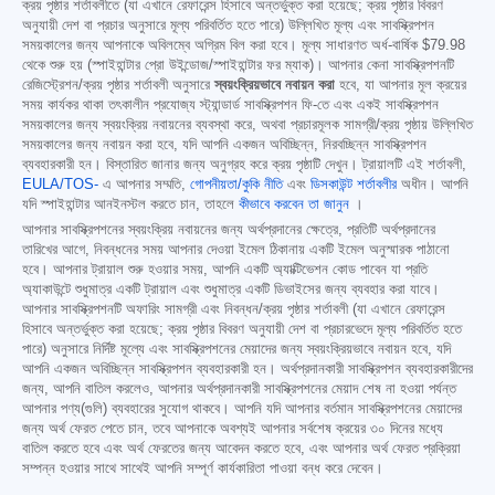
ক্রয় পৃষ্ঠার শর্তাবলীতে (যা এখানে রেফারেন্স হিসাবে অন্তর্ভুক্ত করা হয়েছে; ক্রয় পৃষ্ঠার বিবরণ
অনুযায়ী দেশ বা প্রচার অনুসারে মূল্য পরিবর্তিত হতে পারে) উল্লিখিত মূল্য এবং সাবস্ক্রিপশন
সময়কালের জন্য আপনাকে অবিলম্বে অগ্রিম বিল করা হবে। মূল্য সাধারণত অর্ধ-বার্ষিক
$79.98
থেকে শুরু হয় (স্পাইহান্টার প্রো উইন্ডোজ/স্পাইহান্টার ফর ম্যাক)। আপনার কেনা সাবস্ক্রিপশনটি
রেজিস্ট্রেশন/ক্রয় পৃষ্ঠার শর্তাবলী অনুসারে
স্বয়ংক্রিয়ভাবে নবায়ন করা
হবে, যা আপনার মূল ক্রয়ের
সময় কার্যকর থাকা তৎকালীন প্রযোজ্য স্ট্যান্ডার্ড সাবস্ক্রিপশন ফি-তে এবং একই সাবস্ক্রিপশন
সময়কালের জন্য স্বয়ংক্রিয় নবায়নের ব্যবস্থা করে, অথবা প্রচারমূলক সামগ্রী/ক্রয় পৃষ্ঠায় উল্লিখিত
সময়কালের জন্য নবায়ন করা হবে, যদি আপনি একজন অবিচ্ছিন্ন, নিরবচ্ছিন্ন সাবস্ক্রিপশন
ব্যবহারকারী হন। বিস্তারিত জানার জন্য অনুগ্রহ করে ক্রয় পৃষ্ঠাটি দেখুন। ট্রায়ালটি এই শর্তাবলী,
EULA/TOS-
এ আপনার সম্মতি,
গোপনীয়তা/কুকি নীতি
এবং
ডিসকাউন্ট শর্তাবলীর
অধীন। আপনি
যদি স্পাইহান্টার আনইনস্টল করতে চান, তাহলে
কীভাবে করবেন তা জানুন
।
আপনার সাবস্ক্রিপশনের স্বয়ংক্রিয় নবায়নের জন্য অর্থপ্রদানের ক্ষেত্রে, প্রতিটি অর্থপ্রদানের
তারিখের আগে, নিবন্ধনের সময় আপনার দেওয়া ইমেল ঠিকানায় একটি ইমেল অনুস্মারক পাঠানো
হবে। আপনার ট্রায়াল শুরু হওয়ার সময়, আপনি একটি অ্যাক্টিভেশন কোড পাবেন যা প্রতি
অ্যাকাউন্টে শুধুমাত্র একটি ট্রায়াল এবং শুধুমাত্র একটি ডিভাইসের জন্য ব্যবহার করা যাবে।
আপনার সাবস্ক্রিপশনটি অফারিং সামগ্রী এবং নিবন্ধন/ক্রয় পৃষ্ঠার শর্তাবলী (যা এখানে রেফারেন্স
হিসাবে অন্তর্ভুক্ত করা হয়েছে; ক্রয় পৃষ্ঠার বিবরণ অনুযায়ী দেশ বা প্রচারভেদে মূল্য পরিবর্তিত হতে
পারে) অনুসারে নির্দিষ্ট মূল্যে এবং সাবস্ক্রিপশনের মেয়াদের জন্য স্বয়ংক্রিয়ভাবে নবায়ন হবে, যদি
আপনি একজন অবিচ্ছিন্ন সাবস্ক্রিপশন ব্যবহারকারী হন। অর্থপ্রদানকারী সাবস্ক্রিপশন ব্যবহারকারীদের
জন্য, আপনি বাতিল করলেও, আপনার অর্থপ্রদানকারী সাবস্ক্রিপশনের মেয়াদ শেষ না হওয়া পর্যন্ত
আপনার পণ্য(গুলি) ব্যবহারের সুযোগ থাকবে। আপনি যদি আপনার বর্তমান সাবস্ক্রিপশনের মেয়াদের
জন্য অর্থ ফেরত পেতে চান, তবে আপনাকে অবশ্যই আপনার সর্বশেষ ক্রয়ের ৩০ দিনের মধ্যে
বাতিল করতে হবে এবং অর্থ ফেরতের জন্য আবেদন করতে হবে, এবং আপনার অর্থ ফেরত প্রক্রিয়া
সম্পন্ন হওয়ার সাথে সাথেই আপনি সম্পূর্ণ কার্যকারিতা পাওয়া বন্ধ করে দেবেন।