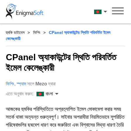
Skip
to
বাংলা
content
হুমকি ডাটাবেস
ফিশিং
CPanel অ্যাকাউন্টের স্থিতি পরিবর্তিত ইমেল
কেলেঙ্কারী
CPanel অ্যাকাউন্টের স্থিতি পরিবর্তিত
ইমেল কেলেঙ্কারী
ফিশিং
,
স্প্যাম
সালে
Mezo
দ্বারা
এতে অনুবাদ করুন:
বাংলা
আজকের হুমকির পরিস্থিতিতে অপ্রত্যাশিত ইমেল মোকাবেলা করার সময়
সতর্ক থাকা অত্যন্ত গুরুত্বপূর্ণ। সাইবার অপরাধীরা নিয়মিতভাবে সুপরিচিত
পরিষেবাগুলির ছদ্মবেশ ধারণ করে জরুরিতা এবং বিশ্বাসের মিথ্যা ধারণা তৈরি