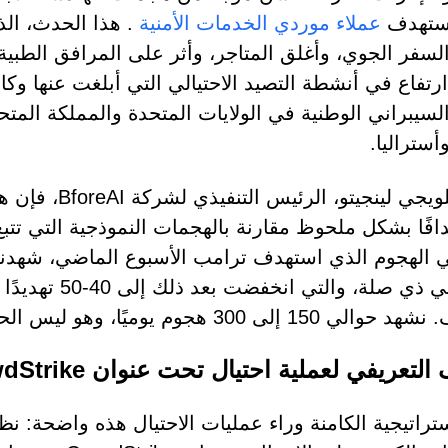
تستهدف
عملاء موردي الخدمات الأمنية
. هذا الحدث، ال
سفر الجوي، وأغلق المتاجر، وأثر على المرافق الطبية،
ارتفاع في أنشطة التصيد الاحتيالي التي أبلغت عنها وكا
السيبراني الوطنية في الولايات المتحدة والمملكة المتح
أستراليا.
افًا بشكل ملحوظ مقارنة بالهجمات النموذجية التي تتبع ا
سيبراني ذي صلة،
30 هجوم يوميًا، وهو ليس الحجم الطبيعي للهجمات المتعلقة بالأخبار."
لتعريفي لعملية احتيال تحت عنوان CrowdStrike
ستراتيجية الكامنة وراء عمليات الاحتيال هذه واضحة: ن