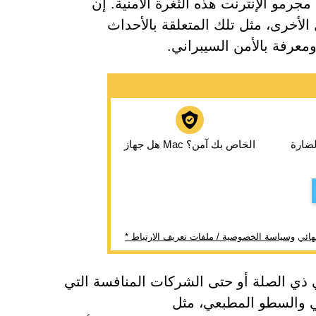
على الاتصال بخدمات CrowdStrike، يستغل مجرمو الإنترنت هذه الثغرة الأمنية. إن
الأخرى، مثل تلك المتعلقة بالأحداث
 ومعرفة بالأمن السيبراني.
ضارة
هل جهاز Mac الخاص بك آمن؟
هائي
وسياسة الخصوصية / ملفات تعريف الارتباط
صية CrowdStrike أو الدعم الفني ذي الصلة أو حتى الشركات المنافسة التي
لي والسطو المطبعي، مثل