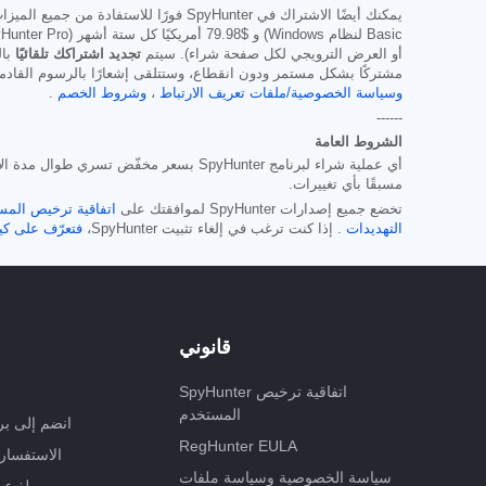
يمكنك أيضًا الاشتراك في SpyHunter فورًا للاستفادة من جميع الميزات، بما في ذلك إزالة البرامج الضارة والوصول إلى قسم الدعم الفني عبر مركز المساعدة، وذلك بسعر يبدأ عادةً من
Basic لنظام Windows) و
$79.98
أو العرض الترويجي لكل صفحة شراء). سيتم
تجديد اشتراكك تلقائيًا
بال
مشتركًا بشكل مستمر ودون انقطاع، وستتلقى إشعارًا بالرسوم القادمة قبل انتهاء صلاحية اشتراكك. يخ
وسياسة الخصوصية/ملفات تعريف الارتباط
،
وشروط الخصم
.
------
الشروط العامة
أي عملية شراء لبرنامج SpyHunter بسعر م
مسبقًا بأي تغييرات.
تخضع جميع إصدارات SpyHunter لموافقتك على
اتفاقية ترخيص المس
التهديدات
. إذا كنت ترغب في إلغاء تثبيت SpyHunter،
فتعرّف على كيف
قانوني
SpyHunter اتفاقية ترخيص
المستخدم
انضم إلى بر
RegHunter EULA
الاستفسارا
سياسة الخصوصية وسياسة ملفات
بلغ ع