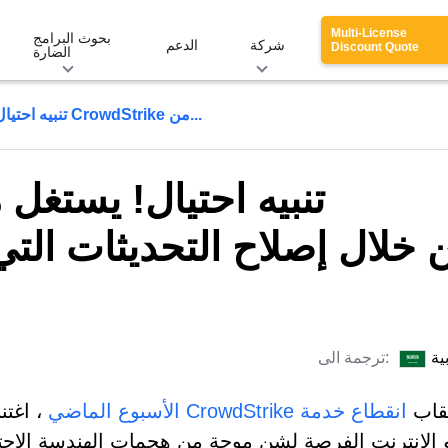
Multi-License
بحوث البرامج
شركة
الدعم
Discount Quote
الضارة
تنبيه احتيال! يستغل مجرمو الإنترنت انقطاع CrowdStrike من...
تنبيه احتيال! يستغل 
ية
ترجمة الى:
قاب
انقطاع خدمة CrowdStrike الأسبوع الماضي
، اغتن
الإنترنت الفرصة لشن موجة من هجمات الهندسة الاجت