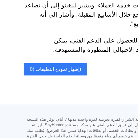
 خدمة العملاء. ويشير لينغيتو إلى أن تصاعد
خلال الأسابيع المقبلة. وأشار إلى أنه
ع".
ا للحصول على الدعم الفني، يمكن
لاحتيالي المتطورة والمستهدفة.
إظهار نموذج التعليقات (0)
تُقدّم النسخة التجريبية من SpyHunter إصداري SpyHunter Pro وSpyHunter لنظام Mac، وتشمل أجهزة متعددة (كما هو موضح في المواد الترويجية/صفحة الشراء) لفترة تجريبية لمرة واحدة مدتها 7 أيام. توفر هذه النسخة
وظائف شاملة للكشف عن البرامج الضارة وإزالتها، وحماية عالية الأداء لحماية نظامك بشكل فعّال من تهديدات البرامج الضارة، بالإضافة إلى إمكانية الوصول إلى فريق الدعم الفني عبر مركز مساعدة SpyHunter. لن يتم
ع، أو بطاقات الخصم، أو بطاقات الهدايا ضمن هذا العرض). يُطلب منك
ن يتم خصم أي مبلغ مقدمًا من وسيلة الدفع الخاصة بك خلال الفترة