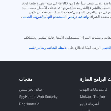
$49.98
كل ستة أشهر (SpyHunter
 لنظام Mac) وفقًا لشروط العرض وشروط صفحة التسجيل/الشراء (المُدرجة هنا كمرجع؛ قد تختلف الأسعار حسب البلد
وضح في مواد العرض الترويجي/صفحة الشراء، شريطة أن تكون
واتفاقية ترخيص المستخدم النهائي/شروط الخدمة
،
ت التلقائية وعمليات الشراء المستقبلية. الأسعار قابلة للتغيير، وسنُبلغكم
لخصم
. يُرجى أيضًا الاطلاع على
الأسئلة الشائعة
ومعايير تقييم
 البرامج الضارة
منتجات
قاعدة بيانات التهديد
صائد الجواسيس
SpyHunter Web Security
MalwareTracker
أشرطة فيديو
RegHunter 2
المعجم