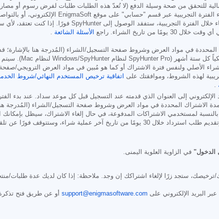
رسوم تُستحق وتُخصم فور انتهاء الفترة التجريبية. في حال قررت 
من تاريخ الشراء. راجع
الأسئلة الشائعة
.
شتراك المحددة في مواد العرض وشروط صفحة التسجيل/الشراء (المُدرجة هنا بالإشارة؛ 
شهر (SpyHunter Pro لنظام Windows/SpyHunter لنظام Mac). سيتم
شراء الأصلي ولنفس فترة الاشتراك أو كما هو مُبين في مواد العرض الترويجي/صفحة 
جريبية لهذه الشروط، وموافقتك على
اتفاقية ترخيص المستخدم النهائي/شروط الخدمة
.
 الإلكتروني إلى العنوان الذي قدمته عند التسجيل قبل كل موعد سداد. عند بدء الفت
مدة الاشتراك المحددة في مواد العرض وشروط صفحة التسجيل/الشراء (المُدرجة هنا 
نسبة لمستخدمي الاشتراكات المدفوعة، في حال إلغاء الاشتراك، سيظل بإمكانك الو
ًا عن تلقي جميع الميزات عند معالجة طلب الاسترداد.
الدخول"
في الزاوية العلوية اليمنى.
ترخيصك، ستجد زرًا لإلغاء اشتراكك إن وجد. ملاحظة: إذا كان لديك عدة طلبات/منتج
support@enigmasoftware.com
أو عن طريق فتح تذكرة