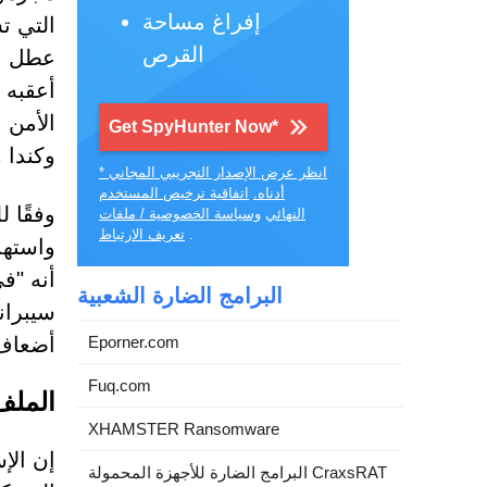
إفراغ مساحة
التي 
القرص
عطل ال
أعقبه 
الأمن 
Get SpyHunter Now*
وكندا و
* انظر عرض الإصدار التجريبي المجاني
أدناه.
اتفاقية ترخيص المستخدم
النهائي
وسياسة الخصوصية / ملفات
.
تعريف الارتباط
واستهد
البرامج الضارة الشعبية
Eporner.com
أضعاف. نشهد حوالي 150 إلى 0
Fuq.com
الملف ا
XHAMSTER Ransomware
إن الإ
البرامج الضارة للأجهزة المحمولة CraxsRAT