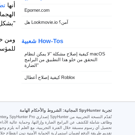
أنها
تطلب
Eporner.com
الهجما
هل Lookmovie.io آمن؟
"بشكل 
ومن خل
شعبية How-Tos
للمؤسس
كيفية إصلاح مشكلة "لا يمكن لنظام macOS
التحقق من خلو هذا التطبيق من البرامج
الضارة"
كيفية إصلاح أعطال Roblox
تجربة SpyHunter المجانية: الشروط والأحكام الهامة
تحصيل أي رسوم مسبقة خلال الفترة التجريبية، مع العلم أنه يلزم وجود
تقديم طريقة الدفع لضمان استمرارية الحماية الأمنية دون انقطاع خلا