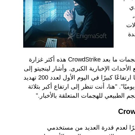
ذي
لات
دة
وفقًا للويجي لينجيتو، الرئيس التنفيذي لشركة BforeAI، فإن هجمات ما بعد CrowdStrike هذه أكثر غزارة
لأحداث الإخبارية الكبرى. وأشار لينجيتو إلى
أنه "في الهجوم الذي استهدف ترامب الأسبوع الماضي، شهدنا ارتفاعًا كبيرًا في اليوم الأول لعدد 200 تهديد
 والتي انخفضت بعد ذلك إلى 40-50 تهديدًا يوميًا". "هنا، أنت تنظر إلى ارتفاع أكبر بثلاثة
ظرًا لعدم قدرة العديد من مستخدمي