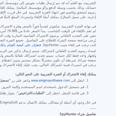
إدارية، على سبيل المثال)، يمكنك أيضًا الإلغاء واسترداد المبلغ كاملًا في أي وقت خلال 30 يومًا 
في نهاية الفترة التجريبية، ستُفوتر مُقدماً فوراً بالسعر وفترة الا
لم تقم بالإلغاء في الوقت المُناسب. يبدأ السعر عادةً من
$79.98
أمريكياً كل ستة أ
تنص على التجديد التلقائي برسوم الاشتراك القياسية السارية وقت ال
يُرجى مراجعة صفحة الشراء للاطلاع على التفاصيل. تخضع الفترة الت
كنت ترغب في إلغاء تثبيت SpyHunter،
فتعرّف على كيفية القيام بذلك
لسداد رسوم التجديد التلقائي لاشتراكك، سيتم إرسال تذكير عبر البريد
ولجهاز واحد فقط لكل حساب. سيتم تجديد اشتراكك تلقائيًا بالسعر ول
صفحة شراء)، شريطة أن تكون مشتركًا بشكل مستمر ودون انقطاع. بال
ترغب في استرداد قيمة اشتراكك الحالي، يجب عليك إلغاء الاشتراك وتقديم طلب استرداد خلال 30 يومًا من تاريخ آخر عملية شراء، وستتوقف فور
يمكنك إلغاء الاشتراك أو الفترة التجريبية على النحو التالي:
انتقل إلى
www.enigmasoftware.com
وانقر على زر
"تسجيل 
قم بتسجيل الدخول باستخدام اسم المستخدم وكلمة المرور.
في قائمة التنقل، انتقل إلى
"الطلبات/التراخيص".
بجوار طلبك/
في حال وجود أي أسئلة أو مشاكل، يمكنك الاتصال بدعم EnigmaSoft عبر البريد الإلكتروني على
------
تفاصيل شراء SpyHunter