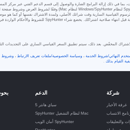
أمريكيًا كل ستة أشهر (SpyHunter Pro لنظام Windows/SpyHunter
رسوم القياسية السارية وقت شرائك الأصلي، ولمدة الاشتراك نفسها أو كما هو م
ضع شراء SpyHunter للشروط والأحكام الواردة في صفحة الشراء،
خفّض تسري طوال مدة الاشتراك المخفّض. بعد ذلك، سيتم تطبيق السعر القياسي الساري على التجديدا
تخدم النهائي/شروط الخدمة
،
وسياسة الخصوصية/ملفات تعريف الارتباط
،
وشروط ا
ية القيام بذلك
.
شركة
الدعم
بحوث
غرفة الأخبار
سباي هانتر 5
نامج الانتساب
SpyHunter لنظام التشغيل Mac
ت والتعليقات
أمان الويب SpyHunter
ن سوء معاملة
RegHunter