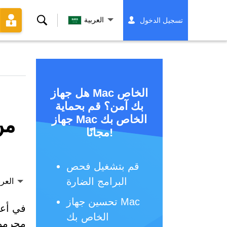
بحث
العربية
تسجيل الدخول
هل جهاز Mac الخاص
بك آمن؟ قم بحماية
جهاز Mac الخاص بك
مجانًا!
قم بتشغيل فحص
البرامج الضارة
العرب
تحسين جهاز Mac
في أع
الخاص بك
مجرمو 