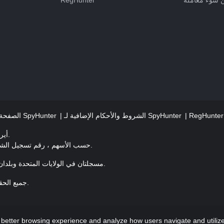
الشروط والأحكام الإضافية لـ SpyHunter
معايير تقييم التهديد في SpyHunter
الصفحة 
مكتب مسجل: 1 شارع القلعة ، الطابق 3 ، دبلن 2 D02XD82 أيرلندا.
EnigmaSoft Limited، Private Company Limited حسب الأسهم ، رقم تسجيل الشركة 597114.
Mac و MacOS هما علامتان تجاريتان لشركة Apple Inc. ، مسجلتان في الولايات المتحدة وبلدان أخرى.
حقوق الطبع والنشر 2016-2026. EnigmaSoft Ltd. جميع الحقوق محفوظة.
etter browsing experience and analyze how users navigate and utilize t