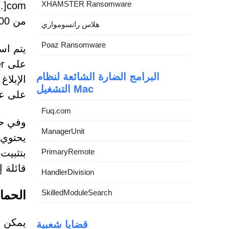
XHAMSTER Ransomware
من 2000 من هذه النطاقات.
هلاس رانسومواري
Poaz Ransomware
البرامج الضارة الشائعة لنظام
الإبلا
التشغيل Mac
على عملاء CrowdStrike في
Fuq.com
ManagerUnit
PrimaryRemote
بتثبيت
قائلة 
HandlerDivision
SkilledModuleSearch
الحما
قضايا شعبية