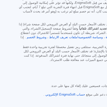
التجريبية، مع العلم أنه قد يتم إرسال طلبات تفويض إلى مؤسستك المالية للتحقق من صحة وسيلة الدفع (لا تُعدّ هذه الطلبات طلبات لفرض رسوم أو مصاريف من قِبل EnigmaSoft، ولكنها قد تؤثر على إمكانية الوصول إلى
حسابك، وذلك بحسب وسيلة الدفع و/أو مؤسستك المالية). يمكنك إلغاء الفترة التجريبية عبر قسم "حسابي" على موقع EnigmaSoft الإلكتروني، أو بالتواصل مع EnigmaSoft قبل انتهاء فترة التجربة التي تبلغ 7 أيام، لتجنب أي
الإلغاء خلال الفترة التجريبية، ستفقد الوصول إلى SpyHunter فورًا. إذا كنت تعتقد، لأي سبب كان، أنه تم خصم مبلغ لم ترغب به (وهو أمر قد يحدث لأسباب
قد تختلف الأسعار حسب البلد أو العرض الترويجي لكل صفحة شراء) إذا
تجديد اشتراكك تلقائياً
وفقاً لشروط صفحة التسجيل/الشراء، والتي
الشراء، شريطة أن تكون مُستخدماً مُستمراً للاشتراك دون انقطاع.
،
وسياسة الخصوصية/ملفات تعريف الارتباط
،
وشروط الخصم
. إذا
رة التجريبية، ستتلقى رمز تفعيل مخصصًا لفترة تجريبية واحدة فقط
بالإشارة؛ قد تختلف الأسعار حسب البلد أو العرض الترويجي لكل
صول إلى منتجاتك حتى نهاية فترة اشتراكك المدفوعة. إذا كنت
ات، فسيتعين عليك إلغاء كل منها على حدة.
 دعم على موقع
حساب EnigmaSoft الإلكتروني
.