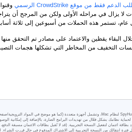
 الدعم فقط من موقع CrowdStrike الرسمي
وقنوات
ت لا يزال في مراحله الأولى ولكن من المرجح أن يتراجع 
عام، تستمر هذه الحملات من أسبوعين إلى ثلاثة أسابي
ال البقاء يقظين والاعتماد على مصادر تم التحقق منه
ات التخفيف من المخاطر التي تشكلها هجمات التصيد ا
 بطاقة ائتمان لتفعيل النسخة التجريبية. (قد لا تُقبل بطاقات الائتمان مسبقة الدف
ل فترة انتقالك من النسخة التجريبية إلى الاشتراك المدفوع في حال قررت الشراء. ل