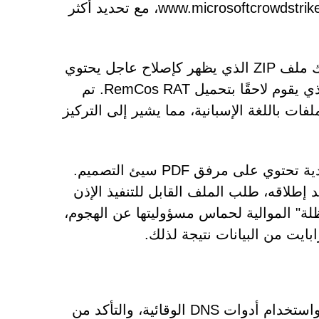
crowdstrikefix[.]com، وcrowdstrikeupdate[.]com، وwww.microsoftcrowdstrike[.]com، مع تحديد أكثر
يتم استخدام هذه النطاقات لتوزيع البرامج الضارة، بما في ذلك ملف ZIP الذي يظهر كإصلاح عاجل يحتوي
على HijackLoader (المعروف أيضًا باسم IDAT Loader)، والذي يقوم لاحقًا بتحميل RemCos RAT. تم
ت باللغة الإسبانية، مما يشير إلى التركيز
وفي حالة أخرى، أرسل المهاجمون رسالة بريد إلكتروني تصيدية تحتوي على مرفق PDF سيئ التصميم.
زيل ملف ZIP قابل للتنفيذ. عند إطلاقه، طلب الملف القابل للتنفيذ الإذن
ة" الموالية لحماس مسؤوليتها عن الهجوم،
ايت من البيانات نتيجة لذلك.
يمكن للمؤسسات حماية نفسها من خلال تنفيذ قوائم الحظر، واستخدام أدوات DNS الوقائية، والتأكد من