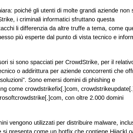
hiara: poiché gli utenti di molte grandi aziende non
trike, i criminali informatici sfruttano questa
tacchi li differenzia da altre truffe a tema, come que
spesso più esperte dal punto di vista tecnico e info
ori si sono spacciati per CrowdStrike, per il relativ
ecnico o addirittura per aziende concorrenti che of
"soluzioni". Sono emersi domini di phishing e
ing come crowdstrikefix[.]com, crowdstrikeupdate[
osoftcrowdstrike[.]com, con oltre 2.000 domini
ni vengono utilizzati per distribuire malware, incl
he si presenta come un hotfix che contiene HijackL