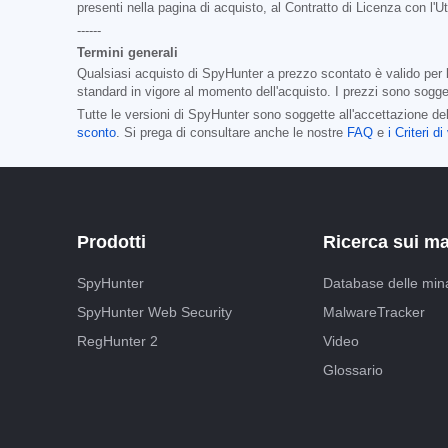
presenti nella pagina di acquisto, al Contratto di Licenza con l'
------
Termini generali
Qualsiasi acquisto di SpyHunter a prezzo scontato è valido per la
standard in vigore al momento dell'acquisto. I prezzi sono sogget
Tutte le versioni di SpyHunter sono soggette all'accettazione del
sconto
. Si prega di consultare anche le nostre
FAQ
e
i Criteri 
Prodotti
Ricerca sui m
SpyHunter
Database delle min
SpyHunter Web Security
MalwareTracker
RegHunter 2
Video
Glossario