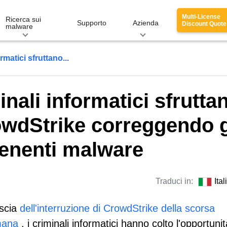
Multi-License
Ricerca sui
Supporto
Azienda
Discount Quote
malware
ormatici sfruttano...
inali informatici sfrutta
rowdStrike correggendo g
enenti malware
Traduci in:
Ita
 scia
dell'interruzione di CrowdStrike della scorsa
mana
, i criminali informatici hanno colto l'opportuni