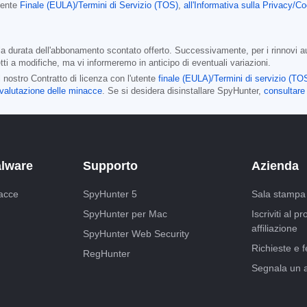
Utente
Finale (EULA)/Termini di Servizio (TOS)
,
all'Informativa sulla Privacy/C
 durata dell'abbonamento scontato offerto. Successivamente, per i rinnovi auto
ti a modifiche, ma vi informeremo in anticipo di eventuali variazioni.
 nostro Contratto di licenza con l'utente
finale (EULA)/Termini di servizio (TO
di valutazione delle minacce
. Se si desidera disinstallare SpyHunter,
consultare 
alware
Supporto
Azienda
acce
SpyHunter 5
Sala stampa
SpyHunter per Mac
Iscriviti al 
affiliazione
SpyHunter Web Security
Richieste e 
RegHunter
Segnala un 