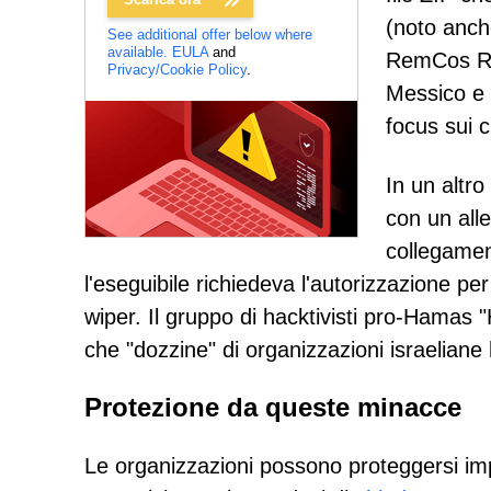
(noto anc
See additional offer below where
available.
EULA
and
RemCos RAT
Privacy/Cookie Policy
.
Messico e 
focus sui c
In un altro
con un all
collegament
l'eseguibile richiedeva l'autorizzazione pe
wiper. Il gruppo di hacktivisti pro-Hamas 
che "dozzine" di organizzazioni israeliane 
Protezione da queste minacce
Le organizzazioni possono proteggersi im