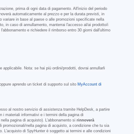
azione, prima di ogni data di pagamento. All'inizio del periodo
nnoverà automaticamente al prezzo e per la durata previsti, in
no variare in base al paese o alle promozioni specificate nella
o, in caso di annullamento, manterrai l'accesso al/ai prodotto/i
'abbonamento e richiedere il rimborso entro 30 giorni dall'ultimo
applicabile. Nota: se hai più ordini/prodotti, dovrai annullarli
ppure aprendo un ticket di supporto sul sito
MyAccount di
esso al nostro servizio di assistenza tramite HelpDesk, a partire
materiali informativi e i termini della pagina di
o nella pagina di acquisto). L'abbonamento si
rinnoverà
li promozionali/nella pagina di acquisto, a condizione che tu sia
. L'acquisto di SpyHunter è soggetto ai termini e alle condizioni