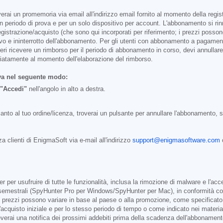
ai un promemoria via email all'indirizzo email fornito al momento della registr
r un periodo di prova e per un solo dispositivo per account. L'abbonamento si ri
 registrazione/acquisto (che sono qui incorporati per riferimento; i prezzi posso
ivo e ininterrotto dell'abbonamento. Per gli utenti con abbonamento a pagament
i ricevere un rimborso per il periodo di abbonamento in corso, devi annullare l
ediatamente al momento dell'elaborazione del rimborso.
va nel seguente modo:
"Accedi"
nell'angolo in alto a destra.
nto al tuo ordine/licenza, troverai un pulsante per annullare l'abbonamento, se 
a clienti di EnigmaSoft via e-mail all'indirizzo
support@enigmasoftware.com
o
per usufruire di tutte le funzionalità, inclusa la rimozione di malware e l'acc
emestrali (SpyHunter Pro per Windows/SpyHunter per Mac), in conformità con i 
; i prezzi possono variare in base al paese o alla promozione, come specificat
l'acquisto iniziale e per lo stesso periodo di tempo o come indicato nei materia
verai una notifica dei prossimi addebiti prima della scadenza dell'abbonamento