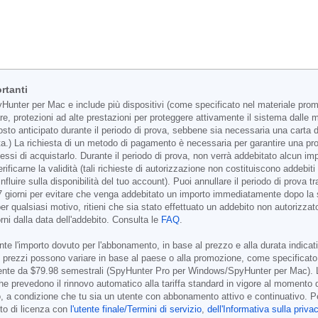
rtanti
unter per Mac e include più dispositivi (come specificato nel materiale promoz
re, protezioni ad alte prestazioni per proteggere attivamente il sistema dall
to anticipato durante il periodo di prova, sebbene sia necessaria una carta di c
a.) La richiesta di un metodo di pagamento è necessaria per garantire una prot
essi di acquistarlo. Durante il periodo di prova, non verrà addebitato alcun
r verificarne la validità (tali richieste di autorizzazione non costituiscono add
nfluire sulla disponibilità del tuo account). Puoi annullare il periodo di prova
7 giorni per evitare che venga addebitato un importo immediatamente dopo la s
 qualsiasi motivo, ritieni che sia stato effettuato un addebito non autorizzat
rni dalla data dell'addebito. Consulta le
FAQ
.
e l'importo dovuto per l'abbonamento, in base al prezzo e alla durata indicati n
 i prezzi possono variare in base al paese o alla promozione, come specificato 
mente da
$79.98
semestrali (SpyHunter Pro per Windows/SpyHunter per Mac). 
che prevedono il rinnovo automatico alla tariffa standard in vigore al momento 
, a condizione che tu sia un utente con abbonamento attivo e continuativo. Per 
tto di licenza con
l'utente finale/Termini di servizio
,
dell'Informativa sulla priva