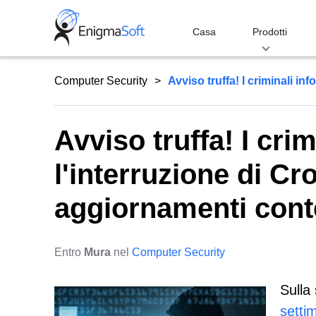
Skip
to
Casa
Prodotti
content
Computer Security
Avviso truffa! I criminali inf
Avviso truffa! I crim
l'interruzione di C
aggiornamenti cont
Entro
Mura
nel
Computer Security
Sulla
setti