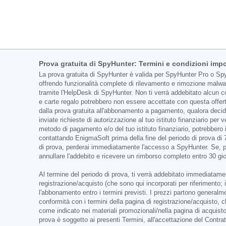
Prova gratuita di SpyHunter: Termini e condizioni impo
La prova gratuita di SpyHunter è valida per SpyHunter Pro o SpyH
offrendo funzionalità complete di rilevamento e rimozione malwa
tramite l'HelpDesk di SpyHunter. Non ti verrà addebitato alcun cos
e carte regalo potrebbero non essere accettate con questa offert
dalla prova gratuita all'abbonamento a pagamento, qualora decid
inviate richieste di autorizzazione al tuo istituto finanziario pe
metodo di pagamento e/o del tuo istituto finanziario, potrebbero i
contattando EnigmaSoft prima della fine del periodo di prova di 
di prova, perderai immediatamente l'accesso a SpyHunter. Se, per
annullare l'addebito e ricevere un rimborso completo entro 30 gio
Al termine del periodo di prova, ti verrà addebitato immediatament
registrazione/acquisto (che sono qui incorporati per riferimento;
l'abbonamento entro i termini previsti. I prezzi partono general
conformità con i termini della pagina di registrazione/acquisto, 
come indicato nei materiali promozionali/nella pagina di acquisto
prova è soggetto ai presenti Termini, all'accettazione del Contra