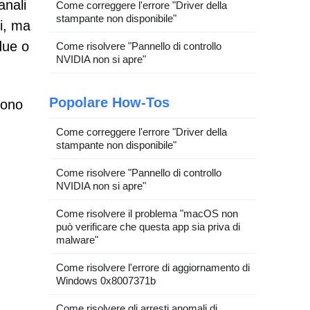
anali
Come correggere l'errore "Driver della
stampante non disponibile"
li, ma
due o
Come risolvere "Pannello di controllo
NVIDIA non si apre"
Popolare How-Tos
sono
Come correggere l'errore "Driver della
stampante non disponibile"
Come risolvere "Pannello di controllo
NVIDIA non si apre"
Come risolvere il problema "macOS non
può verificare che questa app sia priva di
malware"
Come risolvere l'errore di aggiornamento di
Windows 0x8007371b
Come risolvere gli arresti anomali di