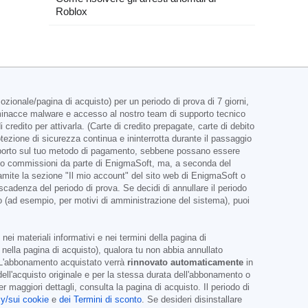
Roblox
ionale/pagina di acquisto) per un periodo di prova di 7 giorni,
e minacce malware e accesso al nostro team di supporto tecnico
redito per attivarla. (Carte di credito prepagate, carte di debito
ezione di sicurezza continua e ininterrotta durante il passaggio
 importo sul tuo metodo di pagamento, sebbene possano essere
ebiti o commissioni da parte di EnigmaSoft, ma, a seconda del
 tramite la sezione "Il mio account" del sito web di EnigmaSoft o
cadenza del periodo di prova. Se decidi di annullare il periodo
o (ad esempio, per motivi di amministrazione del sistema), puoi
ei materiali informativi e nei termini della pagina di
nella pagina di acquisto), qualora tu non abbia annullato
L'abbonamento acquistato verrà
rinnovato automaticamente
in
dell'acquisto originale e per la stessa durata dell'abbonamento o
maggiori dettagli, consulta la pagina di acquisto. Il periodo di
cy/sui cookie
e
dei Termini di sconto
. Se desideri disinstallare