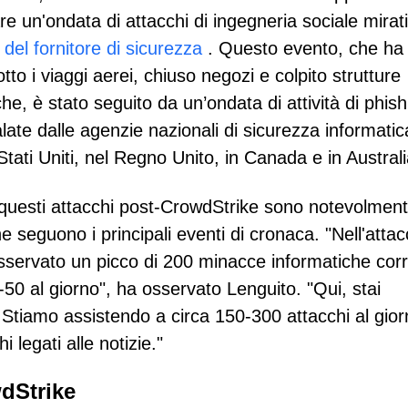
are un'ondata di attacchi di ingegneria sociale mirat
i del fornitore di sicurezza
. Questo evento, che ha
otto i viaggi aerei, chiuso negozi e colpito strutture
he, è stato seguito da un’ondata di attività di phish
late dalle agenzie nazionali di sicurezza informatic
Stati Uniti, nel Regno Unito, in Canada e in Australi
questi attacchi post-CrowdStrike sono notevolment
 che seguono i principali eventi di cronaca. "Nell'atta
servato un picco di 200 minacce informatiche corr
0-50 al giorno", ha osservato Lenguito. "Qui, stai
 Stiamo assistendo a circa 150-300 attacchi al gior
 legati alle notizie."
wdStrike