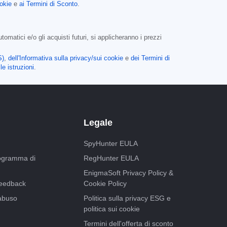
ookie
e
ai Termini di Sconto
.
matici e/o gli acquisti futuri, si applicheranno i prezzi
S)
,
dell'Informativa sulla privacy/sui cookie
e
dei Termini di
le istruzioni
.
Legale
SpyHunter EULA
programma di
RegHunter EULA
EnigmaSoft Privacy Policy &
feedback
Cookie Policy
abuso
Politica sulla privacy ESG e
politica sui cookie
Termini dell'offerta di sconto