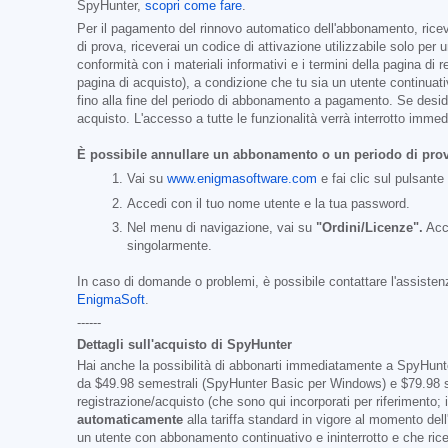
SpyHunter,
scopri come fare
.
Per il pagamento del rinnovo automatico dell'abbonamento, ricever
di prova, riceverai un codice di attivazione utilizzabile solo pe
conformità con i materiali informativi e i termini della pagina di
pagina di acquisto), a condizione che tu sia un utente continuat
fino alla fine del periodo di abbonamento a pagamento. Se desider
acquisto. L'accesso a tutte le funzionalità verrà interrotto imm
È possibile annullare un abbonamento o un periodo di pro
Vai su
www.enigmasoftware.com
e fai clic sul pulsante
Accedi con il tuo nome utente e la tua password.
Nel menu di navigazione, vai su
"Ordini/Licenze".
Acca
singolarmente.
In caso di domande o problemi, è possibile contattare l'assistenz
EnigmaSoft
.
------
Dettagli sull'acquisto di SpyHunter
Hai anche la possibilità di abbonarti immediatamente a SpyHunter 
da
$49.98
semestrali (SpyHunter Basic per Windows) e
$79.98
s
registrazione/acquisto (che sono qui incorporati per riferimento
automaticamente
alla tariffa standard in vigore al momento del
un utente con abbonamento continuativo e ininterrotto e che rice