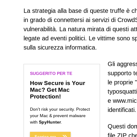
La strategia alla base di queste truffe è c
in grado di connettersi ai servizi di CrowdS
vulnerabilità. La natura mirata di questi at
legate ad eventi politici. Le vittime sono 
sulla sicurezza informatica.
Gli aggress
supporto t
SUGGERITO PER TE
le proprie 
How Secure is Your
Mac? Get Mac
typosquatt
Protection!
e www.micr
identificati.
Don't risk your security. Protect
your Mac & prevent malware
with
SpyHunter
.
Questi domi
file ZIP c
Scarica ora