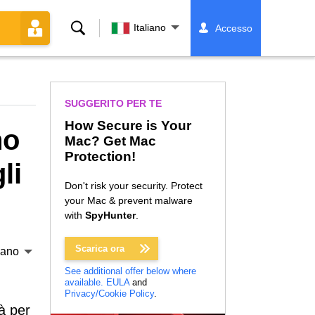
Ricerca
Italiano
Accesso
SUGGERITO PER TE
How Secure is Your
no
Mac? Get Mac
Protection!
li
Don't risk your security. Protect
your Mac & prevent malware
with
SpyHunter
.
Scarica ora
liano
See additional offer below where
available.
EULA
and
Privacy/Cookie Policy
.
tà per