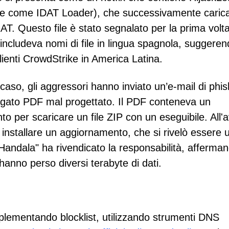
he come IDAT Loader), che successivamente caric
. Questo file è stato segnalato per la prima volta
includeva nomi di file in lingua spagnola, suggere
lienti CrowdStrike in America Latina.
 caso, gli aggressori hanno inviato un’e-mail di phis
egato PDF mal progettato. Il PDF conteneva un
o per scaricare un file ZIP con un eseguibile. All'a
r installare un aggiornamento, che si rivelò essere 
"Handala" ha rivendicato la responsabilità, afferma
hanno perso diversi terabyte di dati.
plementando blocklist, utilizzando strumenti DNS