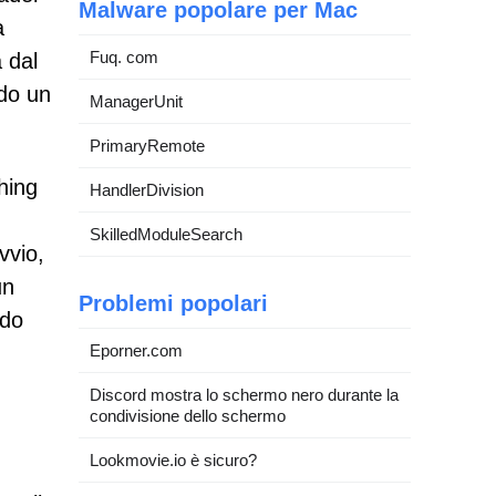
Malware popolare per Mac
a
Fuq. com
 dal
ndo un
ManagerUnit
PrimaryRemote
hing
HandlerDivision
SkilledModuleSearch
vvio,
un
Problemi popolari
ndo
Eporner.com
Discord mostra lo schermo nero durante la
condivisione dello schermo
Lookmovie.io è sicuro?