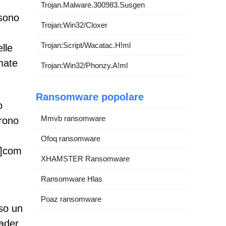
Trojan.Malware.300983.Susgen
 sono
Trojan:Win32/Cloxer
Trojan:Script/Wacatac.H!ml
lle
rmate
Trojan:Win32/Phonzy.A!ml
Ransomware popolare
o
Mmvb ransomware
frono
Ofoq ransomware
.]com
XHAMSTER Ransomware
Ransomware Hlas
Poaz ransomware
uso un
oader