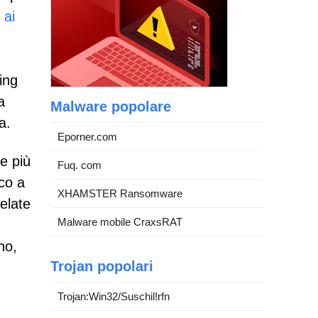
i
ai
ing
a
Malware popolare
a.
Eporner.com
e più
Fuq. com
cco a
XHAMSTER Ransomware
elate
Malware mobile CraxsRAT
no,
Trojan popolari
Trojan:Win32/Suschil!rfn