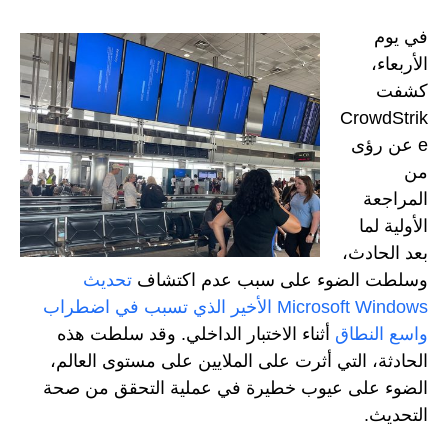
في يوم
الأربعاء،
كشفت
CrowdStrik
e عن رؤى
من
المراجعة
الأولية لما
بعد الحادث،
وسلطت الضوء على سبب عدم اكتشاف
تحديث
Microsoft Windows الأخير الذي تسبب في اضطراب
واسع النطاق
أثناء الاختبار الداخلي. وقد سلطت هذه
الحادثة، التي أثرت على الملايين على مستوى العالم،
الضوء على عيوب خطيرة في عملية التحقق من صحة
التحديث.