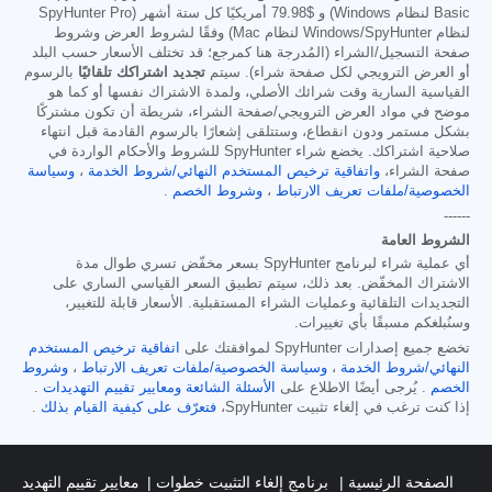
Basic لنظام Windows) و
$79.98
أمريكيًا كل ستة أشهر (SpyHunter Pro
لنظام Windows/SpyHunter لنظام Mac) وفقًا لشروط العرض وشروط
صفحة التسجيل/الشراء (المُدرجة هنا كمرجع؛ قد تختلف الأسعار حسب البلد
أو العرض الترويجي لكل صفحة شراء). سيتم
تجديد اشتراكك تلقائيًا
بالرسوم
القياسية السارية وقت شرائك الأصلي، ولمدة الاشتراك نفسها أو كما هو
موضح في مواد العرض الترويجي/صفحة الشراء، شريطة أن تكون مشتركًا
بشكل مستمر ودون انقطاع، وستتلقى إشعارًا بالرسوم القادمة قبل انتهاء
صلاحية اشتراكك. يخضع شراء SpyHunter للشروط والأحكام الواردة في
صفحة الشراء،
واتفاقية ترخيص المستخدم النهائي/شروط الخدمة
،
وسياسة
الخصوصية/ملفات تعريف الارتباط
،
وشروط الخصم
.
------
الشروط العامة
أي عملية شراء لبرنامج SpyHunter بسعر مخفّض تسري طوال مدة
الاشتراك المخفّض. بعد ذلك، سيتم تطبيق السعر القياسي الساري على
التجديدات التلقائية وعمليات الشراء المستقبلية. الأسعار قابلة للتغيير،
وسنُبلغكم مسبقًا بأي تغييرات.
تخضع جميع إصدارات SpyHunter لموافقتك على
اتفاقية ترخيص المستخدم
النهائي/شروط الخدمة
،
وسياسة الخصوصية/ملفات تعريف الارتباط
،
وشروط
الخصم
. يُرجى أيضًا الاطلاع على
الأسئلة الشائعة
ومعايير تقييم التهديدات
.
إذا كنت ترغب في إلغاء تثبيت SpyHunter،
فتعرّف على كيفية القيام بذلك
.
الصفحة الرئيسية
برنامج إلغاء التثبيت خطوات
معايير تقييم التهديد