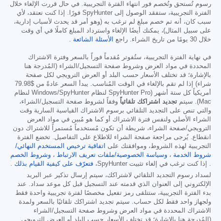
رسوم تُستحق وتُخصم فور انتهاء الفترة التجريبية. في حال قررت الإلغاء خلال
الفترة التجريبية، ستفقد الوصول إلى SpyHunter فورًا. إذا كنت تعتقد، لأي
سبب كان، أنه تم خصم مبلغ لم ترغب به (وهو أمر قد يحدث لأسباب إدارية،
على سبيل المثال)، يمكنك أيضًا الإلغاء واسترداد المبلغ كاملًا في أي وقت
خلال 30 يومًا من تاريخ الشراء. راجع
الأسئلة الشائعة
.
في نهاية الفترة التجريبية، ستُفوتر مُقدماً فوراً بالسعر وفترة الاشتراك
المحددة في مواد العرض وشروط صفحة التسجيل/الشراء (المُدرجة هنا
بالإشارة؛ قد تختلف الأسعار حسب البلد أو العرض الترويجي لكل صفحة
شراء) إذا لم تقم بالإلغاء في الوقت المُناسب. يبدأ السعر عادةً من
$79.98
أمريكياً كل ستة أشهر (SpyHunter Pro لنظام Windows/SpyHunter لنظام
Mac). سيتم
تجديد اشتراكك تلقائياً
وفقاً لشروط صفحة التسجيل/الشراء،
والتي تنص على التجديد التلقائي برسوم الاشتراك القياسية السارية وقت
الشراء الأصلي ولنفس فترة الاشتراك أو كما هو مُبين في مواد العرض
الترويجي/صفحة الشراء، شريطة أن تكون مُستخدماً مُستمراً للاشتراك دون
انقطاع. يُرجى مراجعة صفحة الشراء للاطلاع على التفاصيل. تخضع الفترة
التجريبية لهذه الشروط، وموافقتك على
اتفاقية ترخيص المستخدم النهائي/
شروط الخدمة
،
وسياسة الخصوصية/ملفات تعريف الارتباط
،
وشروط الخصم
. إذا كنت ترغب في إلغاء تثبيت SpyHunter،
فتعرّف على كيفية القيام بذلك
.
لسداد رسوم التجديد التلقائي لاشتراكك، سيتم إرسال تذكير عبر البريد
الإلكتروني إلى العنوان الذي قدمته عند التسجيل قبل كل موعد سداد. عند
بدء الفترة التجريبية، ستتلقى رمز تفعيل مخصصًا لفترة تجريبية واحدة فقط
ولجهاز واحد فقط لكل حساب. سيتم تجديد اشتراكك تلقائيًا بالسعر ولمدة
الاشتراك المحددة في مواد العرض وشروط صفحة التسجيل/الشراء
(المُدرجة هنا بالإشارة؛ قد تختلف الأسعار حسب البلد أو العرض الترويجي