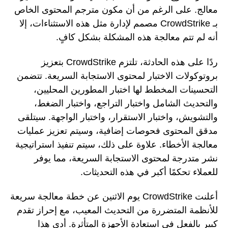
معالج. على الرغم من أن مكون مترجم المحتوى الخاص
بـ CrowdStrike مصمم لإدارة مثل هذه الاستثناءات، إلا
أنه لم تتم معالجة هذه المشكلة بشكل كافٍ.
ردًا على هذه الحادثة، تلتزم CrowdStrike بتعزيز
بروتوكولات الاختبار لمحتوى الاستجابة السريعة. تتضمن
التحسينات المخطط لها اختبار المطورين المحليين،
والتحديث الشامل واختبار التراجع، واختبار الضغط،
والتشويش، واختبار الاستقرار، واختبار الواجهة. سيتلقى
مدقق المحتوى فحوصات إضافية، وسيتم تعزيز عمليات
معالجة الأخطاء. علاوة على ذلك، سيتم تنفيذ استراتيجية
نشر متدرجة لمحتوى الاستجابة السريعة، مما يوفر
للعملاء تحكمًا أكبر في هذه التحديثات.
أعلنت CrowdStrike يوم الاثنين عن خطة معالجة سريعة
للأنظمة المتضررة من التحديث المعيب، مع إحراز تقدم
كبير بالفعل في استعادة الأجهزة المتأثرة. أدى هذا