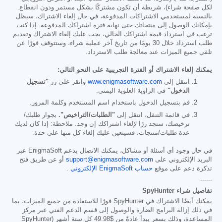
لكل صفحة شراء)، شريطة أن تكون مشتركًا بشكل مستمر ودون انقطاع.
بالنسبة لمستخدمي الاشتراكات المدفوعة، في حال إلغاء الاشتراك، سيظل
بإمكانك الوصول إلى منتجاتك حتى نهاية فترة اشتراكك المدفوعة. إذا كنت
ترغب في استرداد قيمة اشتراكك الحالي، يجب عليك إلغاء الاشتراك وتقديم
طلب استرداد خلال 30 يومًا من تاريخ آخر عملية شراء، وستتوقف فورًا عن
تلقي جميع الميزات عند معالجة طلب الاسترداد.
يمكنك إلغاء الاشتراك أو الفترة التجريبية على النحو التالي:
انتقل إلى
www.enigmasoftware.com
وانقر على زر
"تسجيل
الدخول"
في الزاوية العلوية اليمنى.
قم بتسجيل الدخول باستخدام اسم المستخدم وكلمة المرور.
في قائمة التنقل، انتقل إلى
"الطلبات/التراخيص".
بجوار طلبك/
ترخيصك، ستجد زرًا لإلغاء اشتراكك إن وجد. ملاحظة: إذا كان لديك
عدة طلبات/منتجات، فسيتعين عليك إلغاء كل منها على حدة.
في حال وجود أي أسئلة أو مشاكل، يمكنك الاتصال بدعم EnigmaSoft عبر
البريد الإلكتروني على
support@enigmasoftware.com
أو عن طريق فتح
تذكرة دعم على موقع
حساب EnigmaSoft الإلكتروني
.
------
تفاصيل شراء SpyHunter
يمكنك أيضًا الاشتراك في SpyHunter فورًا للاستفادة من جميع الميزات، بما
في ذلك إزالة البرامج الضارة والوصول إلى قسم الدعم الفني عبر مركز
المساعدة، وذلك بسعر يبدأ عادةً من
$49.98
كل ستة أشهر (SpyHunter