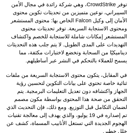
توفر CrowdStrike، وهي شركة رائدة في مجال الأمن
السيبراني، نوعين متميزين من تحديثات تكوين محتوى
الأمان إلى وكيل Falcon الخاص بها: محتوى المستشعر
ومحتوى الاستجابة السريعة. توفر تحديثات محتوى
المستشعر إمكانات شاملة للاستجابة للخصم واكتشاف
التهديدات على المدى الطويل. لا يتم جلب هذه التحديثات
ديناميكيًا من السحابة وتخضع لاختبارات مكثفة، مما
يسمح للعملاء بالتحكم في النشر عبر أساطيلهم.
في المقابل، يتكون محتوى الاستجابة السريعة من ملفات
ثنائية خاصة تحتوي على بيانات التكوين لتحسين رؤية
الجهاز واكتشافه دون تعديل التعليمات البرمجية. يتم
التحقق من صحة هذا المحتوى بواسطة مكون مصمم
لضمان التكامل قبل التوزيع. ومع ذلك، فإن التحديث الذي
تم إصداره في 19 يوليو، والذي يهدف إلى معالجة تقنيات
الهجوم الجديدة التي تستغل الأنابيب المسماة، كشف عن
خلل خطير.