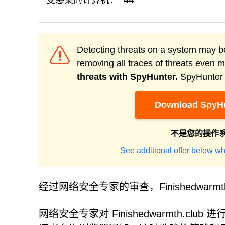
受感染的计算机：
44
Detecting threats on a system may be
removing all traces of threats even 
threats with SpyHunter.
SpyHunter o
Download SpyHu
不是您的操作
See additional offer below wh
经过网络安全专家的审查，Finishedwarm
网络安全专家对 Finishedwarmth.