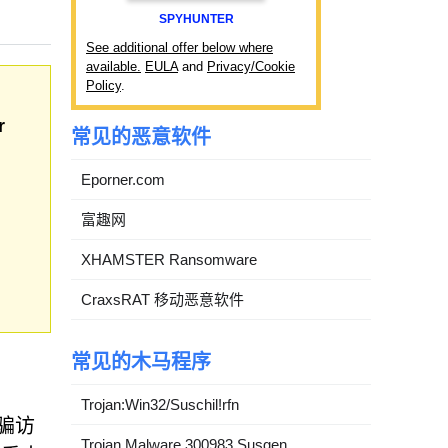
SPYHUNTER
See additional offer below where
available.
EULA
and
Privacy/Cookie
Policy
.
r
常见的恶意软件
Eporner.com
富趣网
XHAMSTER Ransomware
CraxsRAT 移动恶意软件
常见的木马程序
Trojan:Win32/Suschil!rfn
欺骗访
Trojan.Malware.300983.Susgen