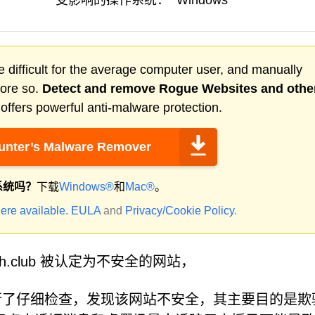
受影响的操作系统：
Windows
 difficult for the average computer user, and manually
more so.
Detect and remove
Rogue Websites
and othe
ffers powerful anti-malware protection.
nter’s Malware Remover
系统吗？
下载
Windows®
和
Mac®
。
ere available.
EULA
and
Privacy/Cookie Policy
.
th.club 被认定为不安全的网站，
club 进行了仔细检查，发现该网站不安全，其主要目的是