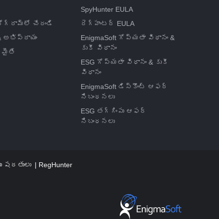
SpyHunter EULA
గ్రామ్‌లో చేరండి
రెగ్‌హంటర్ EULA
 అభిప్రాయం
EnigmaSoft గోప్యతా విధానం &
కుకీ విధానం
మైతే
ESG గోప్యతా విధానం & కుకీ
విధానం
EnigmaSoft డిస్కౌంట్ ఆఫర్
నిబంధనలు
ESG తగ్గింపు ఆఫర్
నిబంధనలు
యు షరతులు
RegHunter