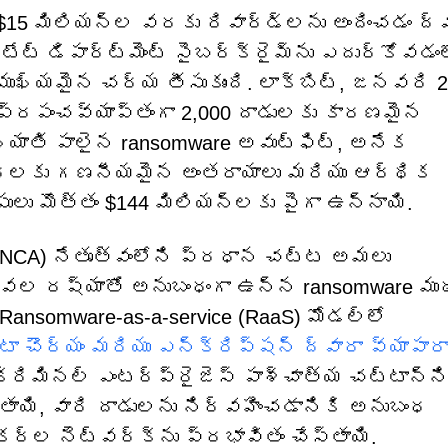
 $15 మిలియన్ల వరకు రివార్డ్‌లను అందించడం ద్వ
టేట్ డిపార్ట్‌మెంట్ సైబర్‌క్రైమ్‌ను ఎదుర్కోవడం
ుఖ్యమైన చర్య తీసుకుంది. లాక్‌బిట్, జనవరి 
ి ప్రపంచవ్యాప్తంగా 2,000 దాడులకు కారణమైన
యాతి పాలైన ransomware అవుట్‌ఫిట్, అనేక
థలకు గణనీయమైన అంతరాయాలు మరియు ఆర్థిక
పులు మొత్తం $144 మిలియన్లకు పైగా ఉన్నాయి.
(NCA) నేతృత్వంలోని ప్రధాన చట్ట అమలు
టీవల రష్యాతో అనుబంధంగా ఉన్న ransomware ము
 Ransomware-as-a-service (RaaS) మోడల్‌లో
డేటా చౌర్యం మరియు ఎన్‌క్రిప్షన్ ద్వారా వ్యాపా
్రిమినల్ ఎంటర్‌ప్రైజెస్ పాశ్చాత్య చట్టాన్న
్తాయి, వారి దాడులను నిర్వహించడానికి అనుబంధ
ర్ల నెట్‌వర్క్‌ను ప్రభావితం చేస్తాయి.