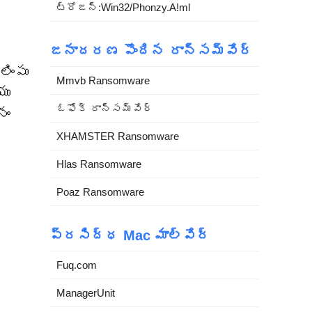
ట్రోజన్:Win32/Phonzy.A!ml
జనాదరణ పొందిన రాన్సమ్‌వేర్
ింపు
Mmvb Ransomware
యు
ఓఫోక్ రాన్సమ్‌వేర్
నం
XHAMSTER Ransomware
Hlas Ransomware
Poaz Ransomware
ప్రసిద్ధ Mac మాల్వేర్
Fuq.com
ManagerUnit