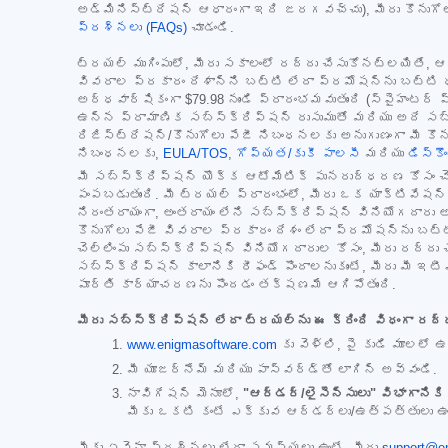
అడ్మినిస్ట్రేషన్ ఆధారంగా ఇది జరగవచ్చు), మీరు కొనుగోలు 
ప్రశ్నలు (FAQs)
చూడండి.
ట్రయల్ ముగింపులో, మీరు సకాలంలో రద్దు చేసుకోనట్లయితే, 
వివరాల ప్రకారం దేశాన్ని బట్టి లేదా ప్రమోషన్‌ను బట్టి 
అర్ధవార్షికంగా
$79.98
నుండి ప్రారంభమవుతుంది (స్పైహంటర్ 
ఉన్న ప్రామాణిక సబ్‌స్క్రిప్షన్ రుసుముతో మరియు అదే సబ
రిజిస్ట్రేషన్/కొనుగోలు పేజీ నిబంధనలకు అనుగుణంగా మీ కొన
నిబంధనలకు,
EULA/TOS
,
గోప్యత/కుకీ పాలసీ
మరియు
డిస్క
మీ సబ్‌స్క్రిప్షన్ యొక్క ఆటోమేటిక్ పునరుద్ధరణ కోసం చెల్
పంపబడుతుంది. మీ ట్రయల్ ప్రారంభంలో, మీరు ఒక యాక్టివేషన
నిరంతరాయంగా, అంతరాయం లేని సబ్‌స్క్రిప్షన్ వినియోగదార
కొనుగోలు పేజీ వివరాల ప్రకారం దేశం లేదా ప్రమోషన్‌ను బట్
చెల్లింపు సబ్‌స్క్రిప్షన్ వినియోగదారుల కోసం, మీరు రద్దు 
సబ్‌స్క్రిప్షన్ కాలానికి రీఫండ్ పొందాలనుకుంటే, మీరు మీ ఇ
పూర్తి కార్యాచరణను పొందడం తక్షణమే ఆగిపోతుంది.
మీరు సబ్‌స్క్రిప్షన్ లేదా ట్రయల్‌ను ఈ క్రింది విధంగా రద్
www.enigmasoftware.com
కు వెళ్లి, పై కుడి మూలలో
మీ యూజర్‌నేమ్ మరియు పాస్‌వర్డ్‌తో లాగిన్ అవ్వండి.
నావిగేషన్ మెనూలో,
"ఆర్డర్/లైసెన్సులు" విభాగానికి 
మీకు ఒకటి కంటే ఎక్కువ ఆర్డర్‌లు/ఉత్పత్తులు ఉంటే
మీకు ఏవైనా ప్రశ్నలు లేదా సమస్యలు ఉంటే, మీరు
support@e