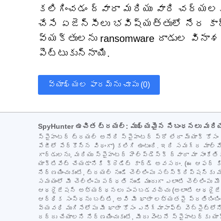
కలిగించడం ద్వారా మరియు వారి చర్యలక
చేసే ఏజెన్సీలు భవిష్యత్తులో నేర కా
వ్యక్తులను ransomware దాడుల వినాశ
పెట్టుకున్నాయి.
వ్యాఖ్యల ఫారమ్‌ను చూపు (0)
SpyHunter ఉచిత ట్రయల్: ముఖ్యమైన నిబంధనలు మరి
స్పైహంటర్ ట్రయల్ అనేది స్పైహంటర్ ప్రో లేదా మ్యాక్ కో
పేజీలో పేర్కొన్న విధంగా) కలిగి ఉంటుంది. ఇది సమగ్ర మాల్వ
గార్డులను, మరియు స్పైహంటర్ హెల్ప్‌డెస్క్ ద్వారా మా సాంకే
యాక్టివేట్ చేయడానికి క్రెడిట్ కార్డ్ అవసరం. (ఈ ఆఫర్ కిం
నిర్ణయించుకుంటే, ట్రయల్ నుండి చెల్లింపు సబ్‌స్క్రిప్ష
సమయంలో మీ చెల్లింపు పద్ధతి నుండి ముందుగా ఎలాంటి చెల్లిం
ఆథరైజేషన్ అభ్యర్థనలు పంపబడవచ్చు (అలాంటి ఆథరైజేషన్ స
ఆర్థిక సంస్థను బట్టి, అవి మీ ఖాతా లభ్యతపై ప్రతిబింబిం
వ్యవధి ముగిసేలోపు మీ ఖాతా కోసం ఎనిగ్మాసాఫ్ట్ వెబ్‌సైట్‌ల
రద్దు చేయాలని నిర్ణయించుకుంటే, మీరు వెంటనే స్పైహంటర్‌కు