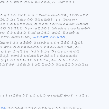
 ఛార్జీకి పూర్తి వాపసు పొందవచ్చు. తరచుగా అడిగే
(ఇవి ఇక్కడ సూచన ద్వారా పొందుపరచబడ్డాయి; కొనుగోలు పేజీ
ంటనే ముందస్తుగా బిల్ చేయబడుతుంది. ధర సాధారణంగా
న్‌ను కలిగి ఉన్నట్లయితే, మీ అసలు కొనుగోలు సమయంలో అమలులో
జీలో పేర్కొన్న విధంగా ఆటోమేటిక్ పునరుద్ధరణలను అందించే
రాల కోసం దయచేసి కొనుగోలు పేజీని చూడండి. ట్రయల్ ఈ
‌స్టాల్ చేయాలనుకుంటే,
ఎలా చేయాలో తెలుసుకోండి
.
పుడు అందించిన ఇమెయిల్ చిరునామాకు ఒక ఇమెయిల్ రిమైండర్
కి మాత్రమే ఉపయోగించడానికి పరిమితం చేయబడింది. మీరు
ిబంధనలకు (ఇవి ఇక్కడ సూచన ద్వారా పొందుపరచబడ్డాయి;
్షన్ కాలానికి ఆటోమేటిక్‌గా పునరుద్ధరించబడుతుంది.
ి(ల)కు యాక్సెస్‌ను కొనసాగిస్తారు. మీరు మీ ప్రస్తుత
చేసుకోవాలి, మరియు మీ రీఫండ్ ప్రాసెస్ చేయబడినప్పుడు మీరు
ను రద్దు చేయడానికి ఒక బటన్ అందుబాటులో ఉంటుంది. గమనిక:
కౌంట్
వెబ్‌సైట్‌లో సపోర్ట్ టికెట్‌ను ఓపెన్ చేయడం ద్వారా