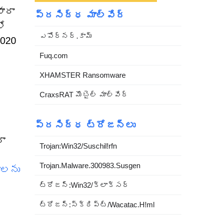
ారా
ప్రసిద్ధ మాల్వేర్
లో
ఎపోర్నర్.కామ్
2020
Fuq.com
XHAMSTER Ransomware
CraxsRAT మొబైల్ మాల్వేర్
ప్రసిద్ధ ట్రోజన్లు
ఠా
Trojan:Win32/Suschil!rfn
Trojan.Malware.300983.Susgen
రాలను
ి
ట్రోజన్:Win32/క్లాక్సర్
ట్రోజన్:స్క్రిప్ట్/Wacatac.H!ml