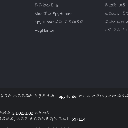
స్పైహంటర్ 5
న్యూస్ రూమ్
Mac కోసం SpyHunter
అనుబంధ ప్రో
SpyHunter వెబ్ సెక్యూరిటీ
విచారణలు &
RegHunter
దుర్వినియోగ
థ్రెట్ అసెస్‌మెంట్ క్రైటీరియా
SpyHunter అదనపు నిబంధనలు మరి
బ్లిన్ 2 D02XD82 ఐర్లాండ్.
లిమిటెడ్, కంపెనీ రిజిస్ట్రేషన్ నంబర్ 597114.