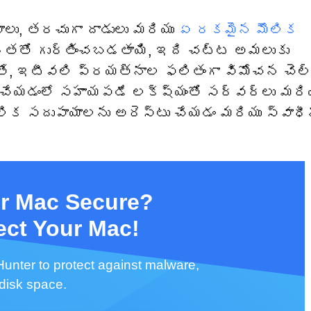
ాలు, తరచుగా దాడులు మరియు
ఏ రకమైన మౌలిక
ఖతతో గుర్తించబడతాయి, ఇది చట్ట అమలుకు
ే, ఇటీవలి ప్రయత్నాల ఫలితంగా విమోచన చెల్ల
వరీ చేయడంలో సహాయపడే లక్ష్యంతో సర్వర్లు మరి
ిక సదుపాయాలను అరెస్టు చేయడం మరియు స్వాధీ
ur Mac Secure?
ect Your Mac!
unter to protect against malware,
 disk space.