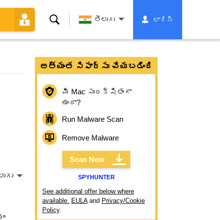
శోధన
తెలుగు
లాగిన్
అత్యంత సిఫార్సు చేయబడింది
మీ Mac సురక్షితంగా
ఉందా?
Run Malware Scan
Remove Malware
Scan Now
లుగు
SPYHUNTER
See additional offer below where
available.
EULA
and
Privacy/Cookie
Policy
.
రం