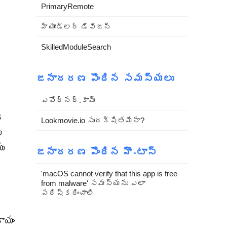
PrimaryRemote
హ్యాండ్లర్ డివిజన్
SkilledModuleSearch
జనాదరణ పొందిన సమస్యలు
ఎపోర్నర్.కామ్
ధ
Lookmovie.io సురక్షితమేనా?
ు
ు
జనాదరణ పొందిన హౌ-టాస్
'macOS cannot verify that this app is free
from malware' సమస్యను ఎలా
పరిష్కరించాలి
ాయం