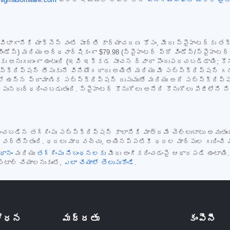
ట్ విభాగానికి యాక్సెస్ వంటి పూర్తి కార్యాచరణ కోసం, మీరు స్పైహంటర్‌కు త
విండోస్) మరియు అర్ధవార్షికంగా
$79.98
(స్పైహంటర్ ప్రో విండోస్/స్పైహంటర్
కు అనుగుణంగా ఉంటుంది (ఇవి ఇక్కడ సూచన ద్వారా పొందుపరచబడ్డాయి; కొను
స్క్రిప్షన్ తీసుకునే వినియోగదారు అయితే మరియు మీ సబ్‌స్క్రిప్షన్ గడువ
ో ఉన్న ప్రామాణిక సబ్‌స్క్రిప్షన్ రుసుముతో మరియు అదే సబ్‌స్క్రిప్
ా పునరుద్ధరించబడుతుంది. స్పైహంటర్ కొనుగోలు అనేది కొనుగోలు పేజీలోన
దించబడిన తగ్గింపు సబ్‌స్క్రిప్షన్ కాలానికి మాత్రమే చెల్లుబాటు అవు
ర్తిస్తుంది. ధరలు మారవచ్చు, అయినప్పటికీ ధరల మార్పుల గురించి మేము
ధానం
మరియు
తగ్గింపు నిబంధనలకు
మీరు అంగీకరించడంపై ఆధారపడి ఉంటాయి
స్టాల్ చేయాలనుకుంటే,
ఎలా చేయాలో తెలుసుకోండి
.
ిశోధన
మద్దతు
కంపెనీ