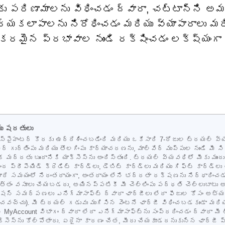
ు పరిణామాలను విధించడం ద్వారా, చట్టాన్ని అమ
ర్యకలాపాలను నిరోధించడం మరియు వ్యాపారాలు మర
కరమైన ప్రభావాల నుండి రక్షించడం లక్ష్యంగా
యు షరతులు
సం స్పైహంటర్ కొరకు ఉద్దేశించబడింది మరియు ఒకేసారి 7-రోజుల ట్రయల్ 
ేర్ గుర్తింపు మరియు తొలగింపు కార్యాచరణను, మాల్వేర్ ముప్పుల నుండి మీ
తిక మద్దతు బృందానికి యాక్సెస్‌ను అందిస్తుంది. ట్రయల్ వ్యవధిలో మీకు ము
ద ప్రీపెయిడ్ క్రెడిట్ కార్డ్‌లు, డెబిట్ కార్డ్‌లు మరియు గిఫ్ట్ కార్
న్‌కు మారే సమయంలో నిరంతరాయంగా, అంతరాయం లేని భద్రతా రక్షణను నిర్ధార
పు మొత్తం వసూలు చేయబడదు, అయినప్పటికీ మీ చెల్లింపు పద్ధతి చెల్లుబాటు 
మర్పణలు ఎనిగ్మాసాఫ్ట్ ద్వారా ఛార్జీలు లేదా ఫీజుల కోసం అభ్యర్థన
చవచ్చు). మీ ట్రయల్ గడువు ముగిసిన వెంటనే ఛార్జీ విధించబడకుండా మరియ
ోని MyAccount విభాగం ద్వారా లేదా ఎనిగ్మాసాఫ్ట్‌ను సంప్రదించడం ద్వారా
 యాక్సెస్‌ను కోల్పోతారు. ఏదైనా కారణం చేత, మీరు చేయకూడదనుకున్న ఛార్జ