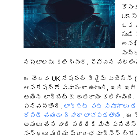
కోసం
US స్
ఒక మ
నుండ
అపఖ్
సంస్
నష్టాలను కలిగించింది, విమోచన చెల్లిం
ఈ చొరవ UK నేషనల్ క్రైమ్ ఏజెన్సీ 
ఆపరేషన్‌తో సమానంగా ఉంటుంది, ఇది ఇ
అయిన లాక్‌బిట్‌కు అంతరాయం కలిగించింది.
పనిచేస్తోంది,
లాక్‌బిట్ వంటి సమూహాలు 
దోపిడీ చేయడం ద్వారా లాభపడతాయి
. ఈ క
అమలు చేసే వారి పరిధికి మించి పనిచేస
సంస్థలు మరియు ప్రారంభ యాక్సెస్ బ్రోక