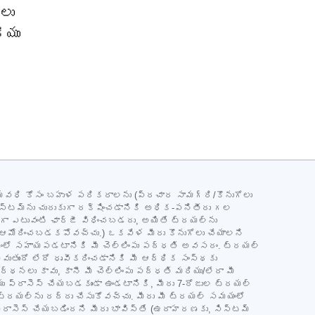
లు
ియు
వ్యవధి కోసం బహుళ పరికరాలను (ప్రచార సామగ్రి/కొనుగోలు
 సిస్టమ్‌ను చురుకుగా రక్షించడానికి అధిక-పనితీరు గల
ందుగా ఎటువంటి ఛార్జీ విధించబడదు, అయితే ట్రయల్‌ను
డ్‌లు ఆమోదించబడకపోవచ్చు.) ఒకవేళ మీరు కొనుగోలు చేయాలని
ించడంలో సహాయపడటానికి మీ చెల్లింపు పద్ధతి అవసరం. ట్రయల్
అవుతుందో లేదో ధృవీకరించడానికి మీ ఆర్థిక సంస్థకు
లు కావు, కానీ మీ చెల్లింపు పద్ధతి మరియు/లేదా మీ
ు ప్రాసెస్ చేయబడకుండా ఉండటానికి, మీరు 7-రోజుల ట్రయల్
 మీ ట్రయల్‌ను రద్దు చేసుకోవచ్చు. మీరు మీ ట్రయల్ సమయంలో
ీ ప్రాసెస్ చేయబడిందని మీరు భావిస్తే (ఉదాహరణకు, సిస్టమ్