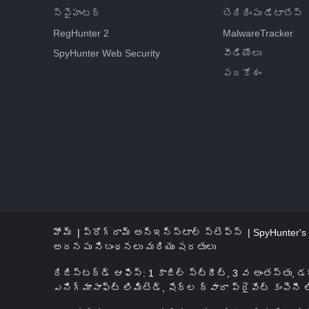
స్పైహంటర్
బెదిరింపు డేటాబేస్
RegHunter 2
MalwareTracker
SpyHunter Web Security
వీడియోలు
పదకోశం
హోమ్
ప్రోగ్రామ్ అన్‌ఇన్‌స్టాల్ స్టెప్స్
SpyHunter's 
అదనపు నిబంధనలు మరియు షరతులు
రిజిస్టర్డ్ ఆఫీస్: 1 కాజిల్ స్ట్రీట్, 3 వ అంతస్తు, డ
ఎనిగ్మాసాఫ్ట్ లిమిటెడ్, షేర్ల ద్వారా ప్రైవేట్ కంపెనీ 