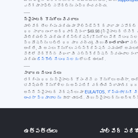
ఎనిగ్మాసాఫ్ట్ సపోర్ట్‌ను సంప్రదించవచ్చు.
-----
స్పైహంటర్ కొనుగోలు వివరాలు
మాల్‌వేర్ తొలగింపు మరియు మా హెల్ప్‌డెస్క్ ద్వారా మా సపోర్
ధర సాధారణంగా అర్ధవార్షికంగా
$49.98
(స్పైహంటర్ బేసిక్ 
మెటీరియల్స్ మరియు రిజిస్ట్రేషన్/కొనుగోలు పేజీ నిబంధనల
ప్రమోషన్‌ను బట్టి ధర మారవచ్చు). మీరు
నిరంతరాయంగా
సబ్‌
అందితే, మీ అసలు కొనుగోలు సబ్‌స్క్రిప్షన్ సమయంలో అమలుల
పేజీలో పేర్కొన్న విధంగా మీ సబ్‌స్క్రిప్షన్ స్వయంచాలకంగ
మరియు
డిస్కౌంట్ నిబంధనలకు
లోబడి ఉంటుంది.
-----
సాధారణ నిబంధనలు
తగ్గింపు ధరకు స్పైహంటర్ కోసం చేసే ఏ కొనుగోలు అయినా, అం
భవిష్యత్ కొనుగోళ్లకు అప్పటికి వర్తించే ప్రామాణిక ధర వ
అన్ని స్పైహంటర్ వెర్షన్‌లు మా
EULA/TOS
,
గోప్యతా/కుకీ వి
అంచనా ప్రమాణాలను
కూడా చూడండి. మీరు స్పైహంటర్‌ను అన్‌ఇన్‌
ఉత్పత్తులు
మాల్వేర్ పర