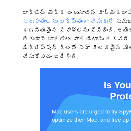
లాక్‌బిట్ యొక్క అధునాతన కార్యకలాప
సదుపాయాలను లక్ష్యంగా చేసుకునే
సుము
గణనీయమైన సవాళ్లను విసిరింది. అయిత
లేకుండానే బాధితులు వారి డేటాను రిక
డిక్రిప్షన్ కీలతో సహా కీలకమైన మౌల
చేసుకోవడం జరిగింది.
Is Yo
Prot
Mac users are urged to try SpyH
optimize their Mac, and free up