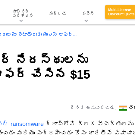
Multi-License
మాల్వేర్
మద్దతు
కంపెనీ
Discount Quote
పరిశోధన
స్థులను వేటాడేందుకు యుఎస్ ఆఫర్...
వేర్ నేరస్థులను
 ఆఫర్ చేసిన $15
దీనికి అనువదించండి:
తె
బిట్ ransomware
గ్రూప్‌లోని కీలక వ్యక్తులను
ించడం మరియు సంగ్రహించడం కోసం దారితీసే సమాచా