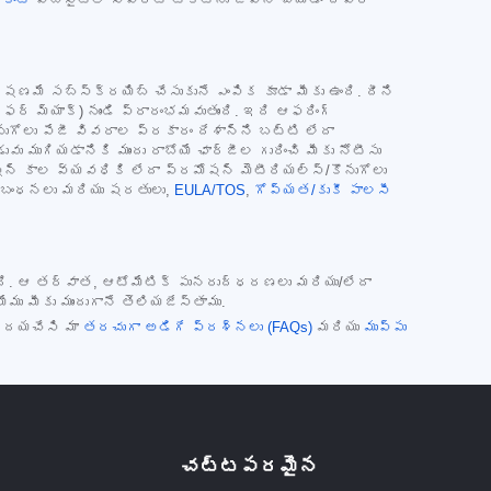
క్షణమే సబ్‌స్క్రయిబ్ చేసుకునే ఎంపిక కూడా మీకు ఉంది. దీని
 ఫర్ మ్యాక్) నుండి ప్రారంభమవుతుంది. ఇది ఆఫరింగ్
గోలు పేజీ వివరాల ప్రకారం దేశాన్ని బట్టి లేదా
ు ముగియడానికి ముందు రాబోయే ఛార్జీల గురించి మీకు నోటీసు
షన్ కాల వ్యవధికి లేదా ప్రమోషన్ మెటీరియల్స్/కొనుగోలు
ి నిబంధనలు మరియు షరతులు,
EULA/TOS
,
గోప్యత/కుకీ పాలసీ
తుంది. ఆ తర్వాత, ఆటోమేటిక్ పునరుద్ధరణలు మరియు/లేదా
 మీకు ముందుగానే తెలియజేస్తాము.
. దయచేసి మా
తరచుగా అడిగే ప్రశ్నలు (FAQs)
మరియు
ముప్పు
చట్టపరమైన