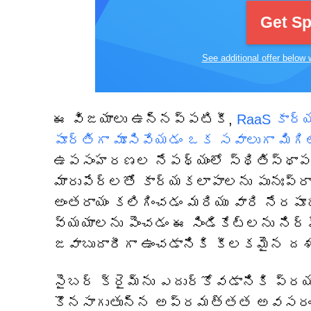
Get S
See additional offer below 
ఈ విజయాలు ఉన్నప్పటికీ,
RaaS కార్
పూర్తిగా మూసివేయడం ఒక సవాలుగా మిగిల
ఉపసంహరణల నేపథ్యంలో స్థితిస్థాపకతన
మారుపేర్లతో కార్యకలాపాలను పునఃప్రా
అంతరాయం కలిగించడం మరియు వారి నేరపూ
వ్యయాలను పెంచడం ఈ సిండికేట్‌లను నిర
జవాబుదారీగా ఉంచడానికి కీలకమైన దశ
సైబర్ క్రైమ్‌ను ఎదుర్కోవడానికి ప్
కొనసాగుతున్న అప్రమత్తత అవసరం. ల