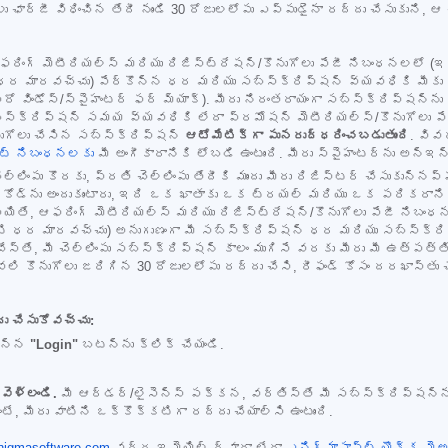
ఛార్జీ విధించిన తేదీ నుండి 30 రోజులలోపు ఎప్పుడైనా రద్దు చేసుకుని, ఆ
ఆఫరింగ్ మెటీరియల్స్ మరియు రిజిస్ట్రేషన్/కొనుగోలు పేజీ నిబంధనలలో 
ధర మారవచ్చు) పేర్కొన్న ధర మరియు సబ్‌స్క్రిప్షన్ వ్యవధికి మీకు వె
ప్రో విండోస్/స్పైహంటర్ ఫర్ మ్యాక్). మీరు నిరంతరాయంగా సబ్‌స్క్రిప్ష
్‌స్క్రిప్షన్ సమయ వ్యవధికి లేదా ప్రమోషన్ మెటీరియల్స్/కొనుగోలు పే
ుగోలు చేసిన సబ్‌స్క్రిప్షన్
ఆటోమేటిక్‌గా పునరుద్ధరించబడుతుంది
. వివ
ౌంట్ నిబంధనలకు
మీ అంగీకారానికి లోబడి ఉంటుంది. మీరు స్పైహంటర్‌ను అన్‌ఇన్
లింపు కొరకు, ప్రతి చెల్లింపు తేదీకి ముందు మీరు రిజిస్టర్ చేసుకున్నప్
్ కోడ్‌ను అందుకుంటారు, ఇది ఒక ఖాతాకు ఒక ట్రయల్ మరియు ఒక పరికరాని
ు అయితే, ఆఫరింగ్ మెటీరియల్స్ మరియు రిజిస్ట్రేషన్/కొనుగోలు పేజీ న
టి ధర మారవచ్చు) అనుగుణంగా మీ సబ్‌స్క్రిప్షన్ ధర మరియు సబ్‌స్క్రిప
చేస్తే, మీ చెల్లింపు సబ్‌స్క్రిప్షన్ కాలం ముగిసే వరకు మీరు మీ ఉత్పత్త
టీవలి కొనుగోలు జరిగిన 30 రోజులలోపు రద్దు చేసి, రీఫండ్ కోసం దరఖాస్తు 
దు చేసుకోవచ్చు:
 ఉన్న
"Login"
బటన్‌ను క్లిక్ చేయండి.
వెళ్లండి.
మీ ఆర్డర్/లైసెన్స్ పక్కన, వర్తిస్తే మీ సబ్‌స్క్రిప్షన్‌
, మీరు వాటిని ఒక్కొక్కటిగా రద్దు చేయాల్సి ఉంటుంది.
nigmasoftware.com
వద్ద ఇమెయిల్ ద్వారా లేదా
ఎనిగ్మాసాఫ్ట్ యొక్క మైఅ