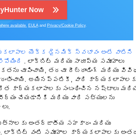
pyHunter Now
where available.
EULA
and
Privacy/Cookie Policy
.
యకలాపాల యొక్క డైనమిక్ స్వభావం అంటే వాటిని
ిపోయింది
. లాక్‌బిట్ మరియు సారూప్య సమూహాలు
ు చూపించాయి, తరచూ రీబ్రాండింగ్ మరియు వివి
రంభించాయి. అయినప్పటికీ, వారి కార్యకలాపాలక
రిత కార్యకలాపాలకు సంబంధించిన నష్టాలు మరియ
్వీర్యం చేయడానికి మరియు వారి సభ్యులను
లు.
రయత్నాలకు అంతర్జాతీయ సహకారం మరియు
ాక్‌బిట్ వంటి సమూహాల కార్యకలాపాలకు అంతర