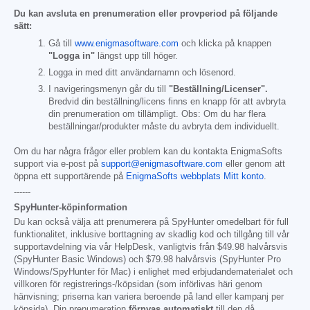
Du kan avsluta en prenumeration eller provperiod på följande
sätt:
Gå till
www.enigmasoftware.com
och klicka på knappen
"Logga in"
längst upp till höger.
Logga in med ditt användarnamn och lösenord.
I navigeringsmenyn går du till
"Beställning/Licenser".
Bredvid din beställning/licens finns en knapp för att avbryta
din prenumeration om tillämpligt. Obs: Om du har flera
beställningar/produkter måste du avbryta dem individuellt.
Om du har några frågor eller problem kan du kontakta EnigmaSofts
support via e-post på
support@enigmasoftware.com
eller genom att
öppna ett supportärende på
EnigmaSofts webbplats Mitt konto
.
------
SpyHunter-köpinformation
Du kan också välja att prenumerera på SpyHunter omedelbart för full
funktionalitet, inklusive borttagning av skadlig kod och tillgång till vår
supportavdelning via vår HelpDesk, vanligtvis från
$49.98
halvårsvis
(SpyHunter Basic Windows) och
$79.98
halvårsvis (SpyHunter Pro
Windows/SpyHunter för Mac) i enlighet med erbjudandematerialet och
villkoren för registrerings-/köpsidan (som införlivas häri genom
hänvisning; priserna kan variera beroende på land eller kampanj per
köpsida). Din prenumeration
förnyas automatiskt
till den då