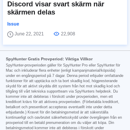
Discord visar svart skärm när
skärmen delas
Issue
June 22, 2021
22,908
SpyHunter Gratis Provperiod: Viktiga Villkor
SpyHunter-provperioden gäller för SpyHunter Pro eller SpyHunter för
Mac och inkluderar flera enheter (enligt kampanjmaterial/köpsida)
under en engångsperiod på 7 dagar. Denna period erbjuder omfattande
funktioner för att upptäcka och ta bort skadlig kod, högpresterande
skydd för att aktivt skydda ditt system från hot mot skadlig kod och
tillgång till vårt tekniska supportteam via SpyHunters helpdesk. Du
kommer inte att debiteras i förskott under provperioden, men ett
kreditkort krävs för att aktivera provperioden. (Förbetalda kreditkort,
betalkort och presentkort accepteras eventuellt inte under detta
erbjudande.) Kravet för din betalningsmetod är att säkerställa
kontinuerligt och oavbrutet säkerhetsskydd under övergången från en
provperiod till en betald prenumeration om du väljer att köpa. Din
betalningsmetod kommer inte att debiteras i förskott under