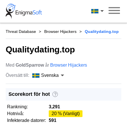
Skip
to
Svenska
content
Threat Database
Browser Hijackers
Qualitydating.top
Qualitydating.top
Med
GoldSparrow
år
Browser Hijackers
Översätt till:
Svenska
Scorekort för hot
?
Rankning:
3,291
Hotnivå:
20 % (Vanligt)
Infekterade datorer:
591