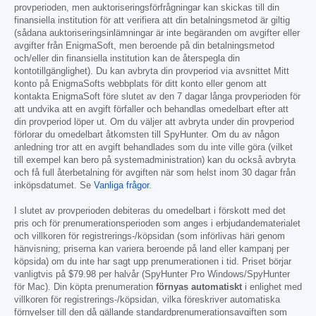
provperioden, men auktoriseringsförfrågningar kan skickas till din
finansiella institution för att verifiera att din betalningsmetod är giltig
(sådana auktoriseringsinlämningar är inte begäranden om avgifter eller
avgifter från EnigmaSoft, men beroende på din betalningsmetod
och/eller din finansiella institution kan de återspegla din
kontotillgänglighet). Du kan avbryta din provperiod via avsnittet Mitt
konto på EnigmaSofts webbplats för ditt konto eller genom att
kontakta EnigmaSoft före slutet av den 7 dagar långa provperioden för
att undvika att en avgift förfaller och behandlas omedelbart efter att
din provperiod löper ut. Om du väljer att avbryta under din provperiod
förlorar du omedelbart åtkomsten till SpyHunter. Om du av någon
anledning tror att en avgift behandlades som du inte ville göra (vilket
till exempel kan bero på systemadministration) kan du också avbryta
och få full återbetalning för avgiften när som helst inom 30 dagar från
inköpsdatumet. Se
Vanliga frågor
.
I slutet av provperioden debiteras du omedelbart i förskott med det
pris och för prenumerationsperioden som anges i erbjudandematerialet
och villkoren för registrerings-/köpsidan (som införlivas häri genom
hänvisning; priserna kan variera beroende på land eller kampanj per
köpsida) om du inte har sagt upp prenumerationen i tid. Priset börjar
vanligtvis på
$79.98
per halvår (SpyHunter Pro Windows/SpyHunter
för Mac). Din köpta prenumeration
förnyas automatiskt
i enlighet med
villkoren för registrerings-/köpsidan, vilka föreskriver automatiska
förnyelser till den då gällande standardprenumerationsavgiften som