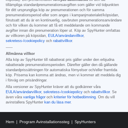
tillämpliga standardprenumerationsavgiften som gäller vid tidpunkten
för ditt ursprungliga köp av prenumerationen och för samma
prenumerationsperiod eller som anges i kampanjmaterialet/köpsidan,
förutsatt att du är en kontinuerlig, oavbruten prenumerationsanvändare
och för vilken du kommer att få ett meddelande om kommande
avgifter innan din prenumeration löper ut. Köp av SpyHunter omfattas
av villkoren på köpsidan,
EULA/användarvillkor
,
sekretess-/cookiepolicy
och
rabattvillkor
.
------
Allmänna villkor
Alla köp av SpyHunter till rabatterat pris gäller under den erbjudna
rabatterade prenumerationsperioden. Därefter gäller den då gällande
standardprissättningen för automatiska förnyelser och/eller framtida
köp. Priserna kan komma att ändras, men vi kommer att meddela dig
i förväg om prisändringar.
Alla versioner av SpyHunter kräver att du godkänner våra
EULA/användarvillkor
,
sekretess-/cookiepolicy
och
rabattvillkor
. Se
även våra
vanliga frågor
och
kriterier för hotbedömning
. Om du vill
avinstallera SpyHunter
kan du läsa mer
.
Hem
Program Avinstallationssteg
SpyHunters