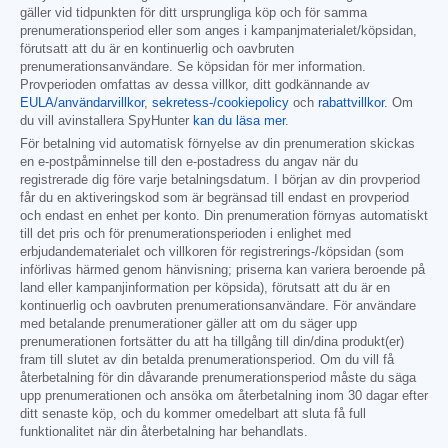
gäller vid tidpunkten för ditt ursprungliga köp och för samma
prenumerationsperiod eller som anges i kampanjmaterialet/köpsidan,
förutsatt att du är en kontinuerlig och oavbruten
prenumerationsanvändare. Se köpsidan för mer information.
Provperioden omfattas av dessa villkor, ditt godkännande av
EULA/användarvillkor
,
sekretess-/cookiepolicy
och
rabattvillkor
. Om
du vill avinstallera SpyHunter
kan du läsa mer
.
För betalning vid automatisk förnyelse av din prenumeration skickas
en e-postpåminnelse till den e-postadress du angav när du
registrerade dig före varje betalningsdatum. I början av din provperiod
får du en aktiveringskod som är begränsad till endast en provperiod
och endast en enhet per konto. Din prenumeration förnyas automatiskt
till det pris och för prenumerationsperioden i enlighet med
erbjudandematerialet och villkoren för registrerings-/köpsidan (som
införlivas härmed genom hänvisning; priserna kan variera beroende på
land eller kampanjinformation per köpsida), förutsatt att du är en
kontinuerlig och oavbruten prenumerationsanvändare. För användare
med betalande prenumerationer gäller att om du säger upp
prenumerationen fortsätter du att ha tillgång till din/dina produkt(er)
fram till slutet av din betalda prenumerationsperiod. Om du vill få
återbetalning för din dåvarande prenumerationsperiod måste du säga
upp prenumerationen och ansöka om återbetalning inom 30 dagar efter
ditt senaste köp, och du kommer omedelbart att sluta få full
funktionalitet när din återbetalning har behandlats.