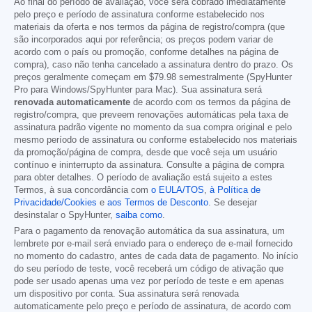
Ao final do período de avaliação, você será cobrado imediatamente
pelo preço e período de assinatura conforme estabelecido nos
materiais da oferta e nos termos da página de registro/compra (que
são incorporados aqui por referência; os preços podem variar de
acordo com o país ou promoção, conforme detalhes na página de
compra), caso não tenha cancelado a assinatura dentro do prazo. Os
preços geralmente começam em
$79.98
semestralmente (SpyHunter
Pro para Windows/SpyHunter para Mac). Sua assinatura será
renovada automaticamente
de acordo com os termos da página de
registro/compra, que preveem renovações automáticas pela taxa de
assinatura padrão vigente no momento da sua compra original e pelo
mesmo período de assinatura ou conforme estabelecido nos materiais
da promoção/página de compra, desde que você seja um usuário
contínuo e ininterrupto da assinatura. Consulte a página de compra
para obter detalhes. O período de avaliação está sujeito a estes
Termos, à sua concordância com
o EULA/TOS
,
à Política de
Privacidade/Cookies
e
aos Termos de Desconto
. Se desejar
desinstalar o SpyHunter,
saiba como
.
Para o pagamento da renovação automática da sua assinatura, um
lembrete por e-mail será enviado para o endereço de e-mail fornecido
no momento do cadastro, antes de cada data de pagamento. No início
do seu período de teste, você receberá um código de ativação que
pode ser usado apenas uma vez por período de teste e em apenas
um dispositivo por conta. Sua assinatura será renovada
automaticamente pelo preço e período de assinatura, de acordo com