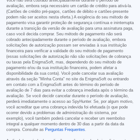
Você não será cobrado antecipadamente durante o período de
avaliação, embora seja necessário um cartão de crédito para ativá-la.
(Cartões de crédito pré-pagos, cartões de débito e cartões-presente
podem não ser aceitos nesta oferta.) A exigência do seu método de
pagamento visa garantir proteção de segurança contínua e ininterrupta
durante a transição da versão de avaliação para uma assinatura paga,
caso você decida comprar. Seu método de pagamento não será
cobrado antecipadamente durante o período de avaliação, embora
solicitações de autorização possam ser enviadas à sua instituição
financeira para verificar a validade do seu método de pagamento
(essas solicitações de autorização não são solicitações de cobrança
ou taxas pela EnigmaSoft, mas, dependendo do seu método de
pagamento e/ou da sua instituição financeira, podem afetar a
disponibilidade da sua conta). Você pode cancelar sua avaliação
através da seção "Minha Conta" no site da EnigmaSoft ou entrando
em contato com a EnigmaSoft antes do término do período de
avaliação de 7 dias para evitar a cobrança imediata após o término da
avaliação. Se você decidir cancelar durante o período de avaliação,
perderá imediatamente o acesso ao SpyHunter. Se, por algum motivo,
você acreditar que uma cobrança indevida foi efetuada (o que pode
ocorrer devido a problemas de administração do sistema, por
exemplo), você também poderá cancelar e receber um reembolso
integral a qualquer momento dentro de 30 dias a partir da data da
compra. Consulte as
Perguntas Frequentes
.