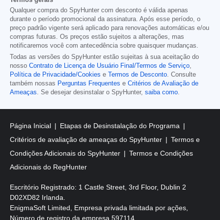
Qualquer compra do SpyHunter com desconto é válida apenas
durante o período promocional da assinatura. Após esse período, o
preço padrão vigente será aplicado para renovações automáticas e/ou
compras futuras. Os preços estão sujeitos a alterações, mas
notificaremos você com antecedência sobre quaisquer mudanças.
Todas as versões do SpyHunter estão sujeitas à sua aceitação do
nosso
Contrato de Licença de Usuário Final/Termos de Serviço
,
Política de Privacidade/Cookies
e
Termos de Desconto
. Consulte
também nossas
Perguntas Frequentes
e
Critérios de Avaliação de
Ameaças
. Se desejar desinstalar o SpyHunter,
saiba como
.
Página Inicial
Etapas de Desinstalação do Programa
Critérios de avaliação de ameaças do SpyHunter
Termos e
Condições Adicionais do SpyHunter
Termos e Condições
Adicionais do RegHunter
Escritório Registrado: 1 Castle Street, 3rd Floor, Dublin 2
D02XD82 Irlanda.
EnigmaSoft Limited, Empresa privada limitada por ações,
Número de registro da empresa 597114.