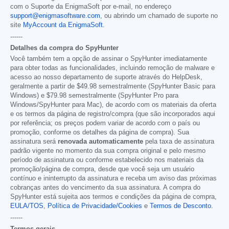
com o Suporte da EnigmaSoft por e-mail, no endereço
support@enigmasoftware.com
, ou abrindo um chamado de suporte no
site
MyAccount da EnigmaSoft
.
------
Detalhes da compra do SpyHunter
Você também tem a opção de assinar o SpyHunter imediatamente
para obter todas as funcionalidades, incluindo remoção de malware e
acesso ao nosso departamento de suporte através do HelpDesk,
geralmente a partir de
$49.98
semestralmente (SpyHunter Basic para
Windows) e
$79.98
semestralmente (SpyHunter Pro para
Windows/SpyHunter para Mac), de acordo com os materiais da oferta
e os termos da página de registro/compra (que são incorporados aqui
por referência; os preços podem variar de acordo com o país ou
promoção, conforme os detalhes da página de compra). Sua
assinatura será
renovada automaticamente
pela taxa de assinatura
padrão vigente no momento da sua compra original e pelo mesmo
período de assinatura ou conforme estabelecido nos materiais da
promoção/página de compra, desde que você seja um usuário
contínuo e ininterrupto da assinatura e receba um aviso das próximas
cobranças antes do vencimento da sua assinatura. A compra do
SpyHunter está sujeita aos termos e condições da página de compra,
EULA/TOS
,
Política de Privacidade/Cookies
e
Termos de Desconto
.
------
Termos gerais