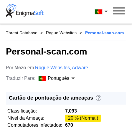
Skip
to
Português
content
Threat Database
Rogue Websites
Personal-scan.com
Personal-scan.com
Por
Mezo
em
Rogue Websites
,
Adware
Traduzir Para:
Português
Cartão de pontuação de ameaças
?
Classificação:
7,093
Nível da Ameaça:
20 % (Normal)
Computadores infectados:
670