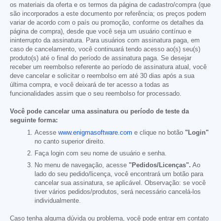
os materiais da oferta e os termos da página de cadastro/compra (que
são incorporados a este documento por referência; os preços podem
variar de acordo com o país ou promoção, conforme os detalhes da
página de compra), desde que você seja um usuário contínuo e
ininterrupto da assinatura. Para usuários com assinatura paga, em
caso de cancelamento, você continuará tendo acesso ao(s) seu(s)
produto(s) até o final do período de assinatura paga. Se desejar
receber um reembolso referente ao período de assinatura atual, você
deve cancelar e solicitar o reembolso em até 30 dias após a sua
última compra, e você deixará de ter acesso a todas as
funcionalidades assim que o seu reembolso for processado.
Você pode cancelar uma assinatura ou período de teste da
seguinte forma:
Acesse
www.enigmasoftware.com
e clique no botão
"Login"
no canto superior direito.
Faça login com seu nome de usuário e senha.
No menu de navegação, acesse
"Pedidos/Licenças".
Ao
lado do seu pedido/licença, você encontrará um botão para
cancelar sua assinatura, se aplicável. Observação: se você
tiver vários pedidos/produtos, será necessário cancelá-los
individualmente.
Caso tenha alguma dúvida ou problema, você pode entrar em contato