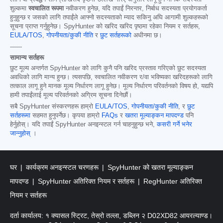
शुल्कमा
स्वचालित रूपमा
नवीकरण हुनेछ, यदि तपाईं निरन्तर, निर्बाध सदस्यता प्रयोगकर्ता
हुनुहुन्छ र जसको लागि तपाईंले आफ्नो सदस्यताको म्याद सकिनु अघि आगामी शुल्कहरूको
सूचना प्राप्त गर्नुहुनेछ। SpyHunter को खरिद खरिद पृष्ठमा रहेका नियम र सर्तहरू,
EULA/TOS
,
गोपनीयता/कुकी नीति
र
छुट सर्तहरूको
अधीनमा छ।
------
सामान्य सर्तहरू
छुट मूल्य अन्तर्गत SpyHunter को लागि कुनै पनि खरिद प्रस्ताव गरिएको छुट सदस्यता
अवधिको लागि मान्य हुन्छ। त्यसपछि, स्वचालित नवीकरण र/वा भविष्यका खरिदहरूको लागि
तत्काल लागू हुने मानक मूल्य निर्धारण लागू हुनेछ। मूल्य निर्धारण परिवर्तनको विषय हो, यद्यपि
हामी तपाईंलाई मूल्य परिवर्तनको अग्रिम सूचना दिनेछौं।
सबै SpyHunter संस्करणहरू हाम्रो
EULA/TOS
,
गोपनीयता/कुकी नीति
, र
छुट
सर्तहरूमा
सहमत हुनुपर्नेछ। कृपया हाम्रो
FAQs
र
खतरा मूल्याङ्कन मापदण्ड
पनि
हेर्नुहोस्। यदि तपाईं SpyHunter अनइन्स्टल गर्न चाहनुहुन्छ भने,
कसरी गर्ने भनेर
जान्नुहोस्
।
घर
कार्यक्रम अनइन्स्टल चरणहरू
SpyHunter को खतरा मूल्याङ्कन
मापदण्ड
SpyHunter अतिरिक्त नियम र सर्तहरू
RegHunter अतिरिक्त
नियम र सर्तहरू
दर्ता कार्यालय: १ क्यासल स्ट्रिट, तेस्रो तल्ला, डब्लिन २ D02XD82 आयरल्याण्ड।