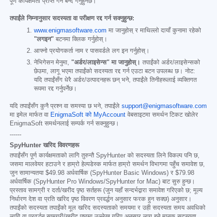
पूर्ण कार्यक्षमता प्राप्त गर्न बन्द गर्नुहुनेछ।
तपाईंले निम्नानुसार सदस्यता वा परीक्षण रद्द गर्न सक्नुहुन्छ:
www.enigmasoftware.com
मा जानुहोस् र माथिल्लो दायाँ कुनामा रहेको
"लगइन"
बटनमा क्लिक गर्नुहोस्।
आफ्नो प्रयोगकर्ता नाम र पासवर्डले लग इन गर्नुहोस्।
नेभिगेसन मेनुमा,
"अर्डर/लाइसेन्स" मा जानुहोस्।
तपाईंको अर्डर/लाइसेन्सको
छेउमा, लागू भएमा तपाईंको सदस्यता रद्द गर्न एउटा बटन उपलब्ध छ। नोट:
यदि तपाईंसँग धेरै अर्डर/उत्पादनहरू छन् भने, तपाईंले तिनीहरूलाई व्यक्तिगत
रूपमा रद्द गर्नुपर्नेछ।
यदि तपाईंसँग कुनै प्रश्न वा समस्या छ भने, तपाईंले
support@enigmasoftware.com
मा इमेल मार्फत वा
EnigmaSoft को MyAccount
वेबसाइटमा समर्थन टिकट खोलेर
EnigmaSoft समर्थनलाई सम्पर्क गर्न सक्नुहुन्छ।
------
SpyHunter खरिद विवरणहरू
तपाईंसँग पूर्ण कार्यक्षमताको लागि तुरुन्तै SpyHunter को सदस्यता लिने विकल्प पनि छ,
जसमा मालवेयर हटाउने र हाम्रो हेल्पडेस्क मार्फत हाम्रो समर्थन विभागमा पहुँच समावेश छ,
जुन सामान्यतया
$49.98
अर्धवार्षिक (SpyHunter Basic Windows) र
$79.98
अर्धवार्षिक (SpyHunter Pro Windows/SpyHunter for Mac) बाट सुरु हुन्छ।
प्रस्ताव सामग्री र दर्ता/खरीद पृष्ठ सर्तहरू (जुन यहाँ सन्दर्भद्वारा समावेश गरिएको छ; मूल्य
निर्धारण देश वा प्रति खरिद पृष्ठ विवरण प्रवर्द्धन अनुसार फरक हुन सक्छ) अनुसार।
तपाईंको सदस्यता तपाईंको मूल खरिद सदस्यताको समयमा र उही सदस्यता समय अवधिको
लागि वा प्रवर्द्धन सामग्री/खरीद पृष्ठमा उल्लेख गरिए अनुसार लागू हुने मानक सदस्यता