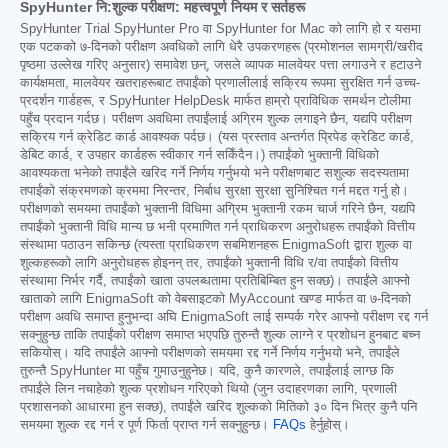
SpyHunter नि:शुल्क परीक्षण: महत्त्वपूर्ण नियम र सर्तहरू
SpyHunter Trial SpyHunter Pro वा SpyHunter for Mac को लागि हो र यसमा
एक पटकको ७-दिनको परीक्षण अवधिको लागि धेरै उपकरणहरू (प्रमोशनल सामग्री/खरीद
पृष्ठमा उल्लेख गरिए अनुसार) समावेश छन्, जसले व्यापक मालवेयर पत्ता लगाउने र हटाउने
कार्यक्षमता, मालवेयर खतराहरूबाट तपाईंको प्रणालीलाई सक्रिय रूपमा सुरक्षित गर्न उच्च-
प्रदर्शन गार्डहरू, र SpyHunter HelpDesk मार्फत हाम्रो प्राविधिक समर्थन टोलीमा
पहुँच प्रदान गर्दछ। परीक्षण अवधिमा तपाईंलाई अग्रिम शुल्क लगाइने छैन, यद्यपि परीक्षण
सक्रिय गर्न क्रेडिट कार्ड आवश्यक पर्दछ। (यस प्रस्ताव अन्तर्गत प्रिपेड क्रेडिट कार्ड,
डेबिट कार्ड, र उपहार कार्डहरू स्वीकार गर्न सकिँदैन।) तपाईंको भुक्तानी विधिको
आवश्यकता भनेको तपाईंले खरिद गर्ने निर्णय गर्नुभयो भने परीक्षणबाट सशुल्क सदस्यतामा
तपाईंको संक्रमणको क्रममा निरन्तर, निर्बाध सुरक्षा सुरक्षा सुनिश्चित गर्न मद्दत गर्नु हो।
परीक्षणको समयमा तपाईंको भुक्तानी विधिमा अग्रिम भुक्तानी रकम चार्ज गरिने छैन, यद्यपि
तपाईंको भुक्तानी विधि मान्य छ भनी प्रमाणित गर्न प्राधिकरण अनुरोधहरू तपाईंको वित्तीय
संस्थामा पठाउन सकिन्छ (त्यस्ता प्राधिकरण सबमिशनहरू EnigmaSoft द्वारा शुल्क वा
शुल्कहरूको लागि अनुरोधहरू होइनन् तर, तपाईंको भुक्तानी विधि र/वा तपाईंको वित्तीय
संस्थामा निर्भर गर्दै, तपाईंको खाता उपलब्धतामा प्रतिबिम्बित हुन सक्छ)। तपाईंले आफ्नो
खाताको लागि EnigmaSoft को वेबसाइटको MyAccount खण्ड मार्फत वा ७-दिनको
परीक्षण अवधि समाप्त हुनुभन्दा अघि EnigmaSoft लाई सम्पर्क गरेर आफ्नो परीक्षण रद्द गर्न
सक्नुहुन्छ ताकि तपाईंको परीक्षण समाप्त भएपछि तुरुन्तै शुल्क लाग्ने र प्रशोधन हुनबाट बच्न
सकियोस्। यदि तपाईंले आफ्नो परीक्षणको समयमा रद्द गर्ने निर्णय गर्नुभयो भने, तपाईंले
तुरुन्तै SpyHunter मा पहुँच गुमाउनुहुनेछ। यदि, कुनै कारणले, तपाईंलाई लाग्छ कि
तपाईंले लिन नचाहेको शुल्क प्रशोधन गरिएको थियो (जुन उदाहरणका लागि, प्रणाली
प्रशासनको आधारमा हुन सक्छ), तपाईंले खरिद शुल्कको मितिको ३० दिन भित्र कुनै पनि
समयमा शुल्क रद्द गर्न र पूर्ण फिर्ता प्राप्त गर्न सक्नुहुन्छ।
FAQs
हेर्नुहोस्।