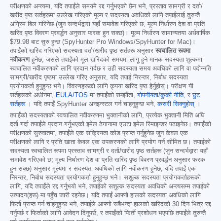
परीक्षणको अन्त्यमा, यदि तपाईंले समयमै रद्द गर्नुभएको छैन भने, प्रस्ताव सामग्री र दर्ता/
खरीद पृष्ठ सर्तहरूमा उल्लेख गरिएको मूल्य र सदस्यता अवधिको लागि तपाईंलाई तुरुन्तै
अग्रिम बिल गरिनेछ (जुन सन्दर्भद्वारा यहाँ समावेश गरिएको छ; मूल्य निर्धारण देश वा प्रति
खरिद पृष्ठ विवरण प्रवर्द्धन अनुसार फरक हुन सक्छ)। मूल्य निर्धारण सामान्यतया अर्धवार्षिक
$79.98
बाट सुरु हुन्छ (SpyHunter Pro Windows/SpyHunter for Mac)।
तपाईंको खरिद गरिएको सदस्यता दर्ता/खरीद पृष्ठ सर्तहरू अनुसार
स्वचालित रूपमा
नवीकरण
हुनेछ, जसले तपाईंको मूल खरिदको समयमा लागू हुने मानक सदस्यता शुल्कमा
स्वचालित नवीकरणको लागि प्रदान गर्दछ र उही सदस्यता समय अवधिको लागि वा पदोन्नति
सामग्री/खरीद पृष्ठमा उल्लेख गरिए अनुसार, यदि तपाईं निरन्तर, निर्बाध सदस्यता
प्रयोगकर्ता हुनुहुन्छ भने। विवरणहरूको लागि कृपया खरिद पृष्ठ हेर्नुहोस्। परीक्षण यी
सर्तहरूको अधीनमा,
EULA/TOS
मा तपाईंको सम्झौता,
गोपनीयता/कुकी नीति
, र
छुट
सर्तहरू
। यदि तपाईं SpyHunter अनइन्स्टल गर्न चाहनुहुन्छ भने,
कसरी सिक्नुहोस्
।
तपाईंको सदस्यताको स्वचालित नवीकरणमा भुक्तानीको लागि, प्रत्येक भुक्तानी मिति अघि
दर्ता गर्दा तपाईंले प्रदान गर्नुभएको इमेल ठेगानामा एउटा इमेल रिमाइन्डर पठाइनेछ। तपाईंको
परीक्षणको सुरुवातमा, तपाईंले एक सक्रियता कोड प्राप्त गर्नुहुनेछ जुन केवल एक
परीक्षणको लागि र प्रति खाता केवल एक उपकरणको लागि प्रयोग गर्न सीमित छ। तपाईंको
सदस्यता स्वचालित रूपमा प्रस्ताव सामग्री र दर्ता/खरीद पृष्ठ सर्तहरू (जुन सन्दर्भद्वारा यहाँ
समावेश गरिएको छ; मूल्य निर्धारण देश वा प्रति खरिद पृष्ठ विवरण प्रवर्द्धन अनुसार फरक
हुन सक्छ) अनुसार मूल्यमा र सदस्यता अवधिको लागि नवीकरण हुनेछ, यदि तपाईं एक
निरन्तर, निर्बाध सदस्यता प्रयोगकर्ता हुनुहुन्छ भने। सशुल्क सदस्यता प्रयोगकर्ताहरूको
लागि, यदि तपाईंले रद्द गर्नुभयो भने, तपाईंको सशुल्क सदस्यता अवधिको अन्त्यसम्म तपाईंको
उत्पादन(हरू) मा पहुँच जारी रहनेछ। यदि तपाईं आफ्नो हालको सदस्यता अवधिको लागि
फिर्ता प्राप्त गर्न चाहनुहुन्छ भने, तपाईंले आफ्नो सबैभन्दा हालको खरिदको 30 दिन भित्र रद्द
गर्नुपर्छ र फिर्ताको लागि आवेदन दिनुपर्छ, र तपाईंको फिर्ती प्रशोधन भएपछि तपाईंले तुरुन्तै