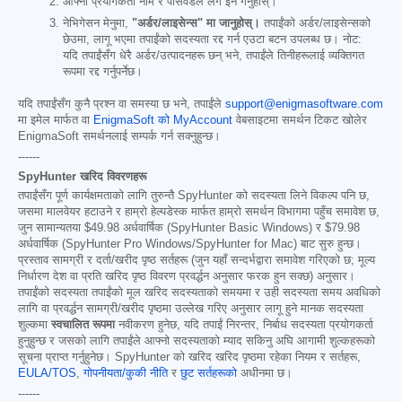
आफ्नो प्रयोगकर्ता नाम र पासवर्डले लग इन गर्नुहोस्।
नेभिगेसन मेनुमा,
"अर्डर/लाइसेन्स" मा जानुहोस्।
तपाईंको अर्डर/लाइसेन्सको
छेउमा, लागू भएमा तपाईंको सदस्यता रद्द गर्न एउटा बटन उपलब्ध छ। नोट:
यदि तपाईंसँग धेरै अर्डर/उत्पादनहरू छन् भने, तपाईंले तिनीहरूलाई व्यक्तिगत
रूपमा रद्द गर्नुपर्नेछ।
यदि तपाईंसँग कुनै प्रश्न वा समस्या छ भने, तपाईंले
support@enigmasoftware.com
मा इमेल मार्फत वा
EnigmaSoft को MyAccount
वेबसाइटमा समर्थन टिकट खोलेर
EnigmaSoft समर्थनलाई सम्पर्क गर्न सक्नुहुन्छ।
------
SpyHunter खरिद विवरणहरू
तपाईंसँग पूर्ण कार्यक्षमताको लागि तुरुन्तै SpyHunter को सदस्यता लिने विकल्प पनि छ,
जसमा मालवेयर हटाउने र हाम्रो हेल्पडेस्क मार्फत हाम्रो समर्थन विभागमा पहुँच समावेश छ,
जुन सामान्यतया
$49.98
अर्धवार्षिक (SpyHunter Basic Windows) र
$79.98
अर्धवार्षिक (SpyHunter Pro Windows/SpyHunter for Mac) बाट सुरु हुन्छ।
प्रस्ताव सामग्री र दर्ता/खरीद पृष्ठ सर्तहरू (जुन यहाँ सन्दर्भद्वारा समावेश गरिएको छ; मूल्य
निर्धारण देश वा प्रति खरिद पृष्ठ विवरण प्रवर्द्धन अनुसार फरक हुन सक्छ) अनुसार।
तपाईंको सदस्यता तपाईंको मूल खरिद सदस्यताको समयमा र उही सदस्यता समय अवधिको
लागि वा प्रवर्द्धन सामग्री/खरीद पृष्ठमा उल्लेख गरिए अनुसार लागू हुने मानक सदस्यता
शुल्कमा
स्वचालित रूपमा
नवीकरण हुनेछ, यदि तपाईं निरन्तर, निर्बाध सदस्यता प्रयोगकर्ता
हुनुहुन्छ र जसको लागि तपाईंले आफ्नो सदस्यताको म्याद सकिनु अघि आगामी शुल्कहरूको
सूचना प्राप्त गर्नुहुनेछ। SpyHunter को खरिद खरिद पृष्ठमा रहेका नियम र सर्तहरू,
EULA/TOS
,
गोपनीयता/कुकी नीति
र
छुट सर्तहरूको
अधीनमा छ।
------