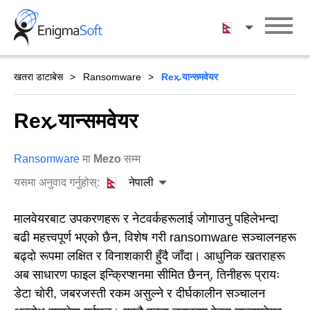
Skip
to
नेपाली
content
खतरा डाटाबेस
Ransomware
Rex र्‍यान्समवेयर
Rex र्‍यान्समवेयर
Ransomware
मा
Mezo
सम्म
यसमा अनुवाद गर्नुहोस्:
नेपाली
मालवेयरबाट उपकरणहरू र नेटवर्कहरूलाई जोगाउनु पहिलेभन्दा
बढी महत्त्वपूर्ण भएको छैन, विशेष गरी ransomware सञ्चालनहरू
बढ्दो रूपमा लक्षित र विनाशकारी हुँदै जाँदा। आधुनिक खतराहरू
अब साधारण फाइल इन्क्रिप्शनमा सीमित छैनन्, तिनीहरू प्रायः
डेटा चोरी, जबरजस्ती रकम असुल्ने र दीर्घकालीन सञ्चालन