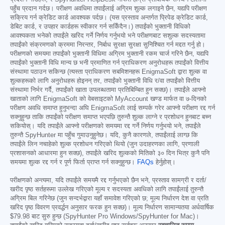
पहुँच प्रदान गर्दछ। परीक्षण अवधिमा तपाईंलाई अग्रिम शुल्क लगाइने छैन, यद्यपि परीक्षण
सक्रिय गर्न क्रेडिट कार्ड आवश्यक पर्दछ। (यस प्रस्ताव अन्तर्गत प्रिपेड क्रेडिट कार्ड,
डेबिट कार्ड, र उपहार कार्डहरू स्वीकार गर्न सकिँदैन।) तपाईंको भुक्तानी विधिको
आवश्यकता भनेको तपाईंले खरिद गर्ने निर्णय गर्नुभयो भने परीक्षणबाट सशुल्क सदस्यतामा
तपाईंको संक्रमणको क्रममा निरन्तर, निर्बाध सुरक्षा सुरक्षा सुनिश्चित गर्न मद्दत गर्नु हो।
परीक्षणको समयमा तपाईंको भुक्तानी विधिमा अग्रिम भुक्तानी रकम चार्ज गरिने छैन, यद्यपि
तपाईंको भुक्तानी विधि मान्य छ भनी प्रमाणित गर्न प्राधिकरण अनुरोधहरू तपाईंको वित्तीय
संस्थामा पठाउन सकिन्छ (त्यस्ता प्राधिकरण सबमिशनहरू EnigmaSoft द्वारा शुल्क वा
शुल्कहरूको लागि अनुरोधहरू होइनन् तर, तपाईंको भुक्तानी विधि र/वा तपाईंको वित्तीय
संस्थामा निर्भर गर्दै, तपाईंको खाता उपलब्धतामा प्रतिबिम्बित हुन सक्छ)। तपाईंले आफ्नो
खाताको लागि EnigmaSoft को वेबसाइटको MyAccount खण्ड मार्फत वा ७-दिनको
परीक्षण अवधि समाप्त हुनुभन्दा अघि EnigmaSoft लाई सम्पर्क गरेर आफ्नो परीक्षण रद्द गर्न
सक्नुहुन्छ ताकि तपाईंको परीक्षण समाप्त भएपछि तुरुन्तै शुल्क लाग्ने र प्रशोधन हुनबाट बच्न
सकियोस्। यदि तपाईंले आफ्नो परीक्षणको समयमा रद्द गर्ने निर्णय गर्नुभयो भने, तपाईंले
तुरुन्तै SpyHunter मा पहुँच गुमाउनुहुनेछ। यदि, कुनै कारणले, तपाईंलाई लाग्छ कि
तपाईंले लिन नचाहेको शुल्क प्रशोधन गरिएको थियो (जुन उदाहरणका लागि, प्रणाली
प्रशासनको आधारमा हुन सक्छ), तपाईंले खरिद शुल्कको मितिको ३० दिन भित्र कुनै पनि
समयमा शुल्क रद्द गर्न र पूर्ण फिर्ता प्राप्त गर्न सक्नुहुन्छ।
FAQs
हेर्नुहोस्।
परीक्षणको अन्त्यमा, यदि तपाईंले समयमै रद्द गर्नुभएको छैन भने, प्रस्ताव सामग्री र दर्ता/
खरीद पृष्ठ सर्तहरूमा उल्लेख गरिएको मूल्य र सदस्यता अवधिको लागि तपाईंलाई तुरुन्तै
अग्रिम बिल गरिनेछ (जुन सन्दर्भद्वारा यहाँ समावेश गरिएको छ; मूल्य निर्धारण देश वा प्रति
खरिद पृष्ठ विवरण प्रवर्द्धन अनुसार फरक हुन सक्छ)। मूल्य निर्धारण सामान्यतया अर्धवार्षिक
$79.98
बाट सुरु हुन्छ (SpyHunter Pro Windows/SpyHunter for Mac)।