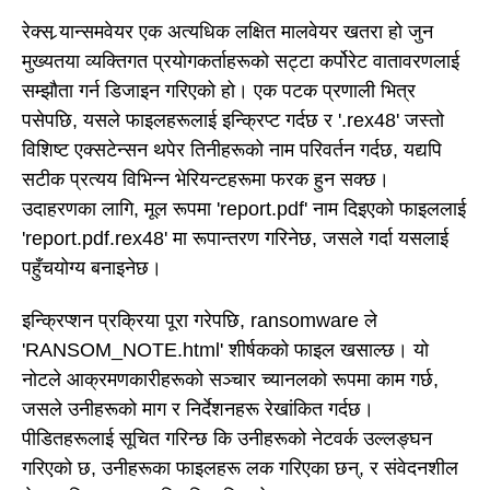
रेक्स र्‍यान्समवेयर एक अत्यधिक लक्षित मालवेयर खतरा हो जुन
मुख्यतया व्यक्तिगत प्रयोगकर्ताहरूको सट्टा कर्पोरेट वातावरणलाई
सम्झौता गर्न डिजाइन गरिएको हो। एक पटक प्रणाली भित्र
पसेपछि, यसले फाइलहरूलाई इन्क्रिप्ट गर्दछ र '.rex48' जस्तो
विशिष्ट एक्सटेन्सन थपेर तिनीहरूको नाम परिवर्तन गर्दछ, यद्यपि
सटीक प्रत्यय विभिन्न भेरियन्टहरूमा फरक हुन सक्छ।
उदाहरणका लागि, मूल रूपमा 'report.pdf' नाम दिइएको फाइललाई
'report.pdf.rex48' मा रूपान्तरण गरिनेछ, जसले गर्दा यसलाई
पहुँचयोग्य बनाइनेछ।
इन्क्रिप्शन प्रक्रिया पूरा गरेपछि, ransomware ले
'RANSOM_NOTE.html' शीर्षकको फाइल खसाल्छ। यो
नोटले आक्रमणकारीहरूको सञ्चार च्यानलको रूपमा काम गर्छ,
जसले उनीहरूको माग र निर्देशनहरू रेखांकित गर्दछ।
पीडितहरूलाई सूचित गरिन्छ कि उनीहरूको नेटवर्क उल्लङ्घन
गरिएको छ, उनीहरूका फाइलहरू लक गरिएका छन्, र संवेदनशील