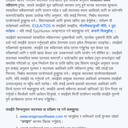
तपाईंको खरिद गरिएको सदस्यता दर्ता/खरीद पृष्ठ सर्तहरू अनुसार
स्वचालित रूपमा
नवीकरण
हुनेछ, जसले तपाईंको मूल खरिदको समयमा लागू हुने मानक सदस्यता शुल्कमा
स्वचालित नवीकरणको लागि प्रदान गर्दछ र उही सदस्यता समय अवधिको लागि वा पदोन्नति
सामग्री/खरीद पृष्ठमा उल्लेख गरिए अनुसार, यदि तपाईं निरन्तर, निर्बाध सदस्यता
प्रयोगकर्ता हुनुहुन्छ भने। विवरणहरूको लागि कृपया खरिद पृष्ठ हेर्नुहोस्। परीक्षण यी
सर्तहरूको अधीनमा,
EULA/TOS
मा तपाईंको सम्झौता,
गोपनीयता/कुकी नीति
, र
छुट
सर्तहरू
। यदि तपाईं SpyHunter अनइन्स्टल गर्न चाहनुहुन्छ भने,
कसरी सिक्नुहोस्
।
तपाईंको सदस्यताको स्वचालित नवीकरणमा भुक्तानीको लागि, प्रत्येक भुक्तानी मिति अघि
दर्ता गर्दा तपाईंले प्रदान गर्नुभएको इमेल ठेगानामा एउटा इमेल रिमाइन्डर पठाइनेछ। तपाईंको
परीक्षणको सुरुवातमा, तपाईंले एक सक्रियता कोड प्राप्त गर्नुहुनेछ जुन केवल एक
परीक्षणको लागि र प्रति खाता केवल एक उपकरणको लागि प्रयोग गर्न सीमित छ। तपाईंको
सदस्यता स्वचालित रूपमा प्रस्ताव सामग्री र दर्ता/खरीद पृष्ठ सर्तहरू (जुन सन्दर्भद्वारा यहाँ
समावेश गरिएको छ; मूल्य निर्धारण देश वा प्रति खरिद पृष्ठ विवरण प्रवर्द्धन अनुसार फरक
हुन सक्छ) अनुसार मूल्यमा र सदस्यता अवधिको लागि नवीकरण हुनेछ, यदि तपाईं एक
निरन्तर, निर्बाध सदस्यता प्रयोगकर्ता हुनुहुन्छ भने। सशुल्क सदस्यता प्रयोगकर्ताहरूको
लागि, यदि तपाईंले रद्द गर्नुभयो भने, तपाईंको सशुल्क सदस्यता अवधिको अन्त्यसम्म तपाईंको
उत्पादन(हरू) मा पहुँच जारी रहनेछ। यदि तपाईं आफ्नो हालको सदस्यता अवधिको लागि
फिर्ता प्राप्त गर्न चाहनुहुन्छ भने, तपाईंले आफ्नो सबैभन्दा हालको खरिदको 30 दिन भित्र रद्द
गर्नुपर्छ र फिर्ताको लागि आवेदन दिनुपर्छ, र तपाईंको फिर्ती प्रशोधन भएपछि तपाईंले तुरुन्तै
पूर्ण कार्यक्षमता प्राप्त गर्न बन्द गर्नुहुनेछ।
तपाईंले निम्नानुसार सदस्यता वा परीक्षण रद्द गर्न सक्नुहुन्छ:
www.enigmasoftware.com
मा जानुहोस् र माथिल्लो दायाँ कुनामा रहेको
"लगइन"
बटनमा क्लिक गर्नुहोस्।