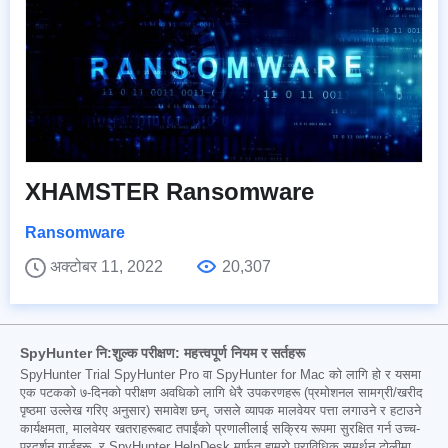
XHAMSTER Ransomware
Ransomware
अक्टोबर 11, 2022
20,307
SpyHunter नि:शुल्क परीक्षण: महत्त्वपूर्ण नियम र सर्तहरू
SpyHunter Trial SpyHunter Pro वा SpyHunter for Mac को लागि हो र यसमा
एक पटकको ७-दिनको परीक्षण अवधिको लागि धेरै उपकरणहरू (प्रमोशनल सामग्री/खरीद
पृष्ठमा उल्लेख गरिए अनुसार) समावेश छन्, जसले व्यापक मालवेयर पत्ता लगाउने र हटाउने
कार्यक्षमता, मालवेयर खतराहरूबाट तपाईंको प्रणालीलाई सक्रिय रूपमा सुरक्षित गर्न उच्च-
प्रदर्शन गार्डहरू, र SpyHunter HelpDesk मार्फत हाम्रो प्राविधिक समर्थन टोलीमा