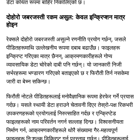
डेटा कथित रूपमा बाहिर निकालिएको छ।
दोहोरो जबरजस्ती रकम असुल: केवल इन्क्रिप्शन मात्र
होइन
रेक्सले दोहोरो जबरजस्ती असुल्ने रणनीति प्रयोग गर्छन्, जसले
पीडितहरूमाथि उल्लेखनीय रूपमा दबाब बढाउँछ। फाइलहरू
इन्क्रिप्ट गरिएका मात्र छैनन्, आक्रमणकारीहरूले गोप्य
व्यावसायिक डेटा चोरेको दाबी पनि गर्छन्। यो जानकारी निजी
सर्भरहरूमा भण्डारण गरिएको बताइएको छ र फिरौती तिर्न नसकेमा
जारी वा बेच्न सकिन्छ।
फिरौती नोटले पीडितहरूलाई मनोवैज्ञानिक रूपमा हेरफेर गर्ने प्रयास
गर्दछ। यसले स्थायी डेटा हराउने चेतावनी दिएर तेस्रो-पक्ष रिकभरी
उपकरणहरूको प्रयोगलाई निरुत्साहित गर्दछ र एन्क्रिप्टेड
फाइलहरूको नाम परिवर्तन नगर्न सल्लाह दिन्छ। विश्वसनीयता
निर्माण गर्न, आक्रमणकारीहरूले थोरै संख्यामा गैर-महत्वपूर्ण
फाइलहरू नि:शुल्क डिक्रिप्ट गर्न प्रस्ताव गर्छन्। पीडितहरूलाई