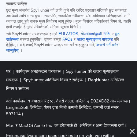
सामान्य सर्तहरू
छुट मूल्य अन्तर्गत SpyHunter को लागि कुनै पनि खरिद प्रस्ताव गरिएको छुट सदस्यता
अवधिको लागि मान्य हुन्छ। त्यसपछि, स्वचालित नवीकरण र/वा भविष्यका खरिदहरूको लागि
तत्काल लागू हुने मानक मूल्य निर्धारण लागू हुनेछ। मूल्य निर्धारण परिवर्तनको विषय हो, यद्यपि
हामी तपाईंलाई मूल्य परिवर्तनको अग्रिम सूचना दिनेछौं।
सबै SpyHunter संस्करणहरू हाम्रो
EULA/TOS
,
गोपनीयता/कुकी नीति
, र
छुट
सर्तहरूमा
सहमत हुनुपर्नेछ। कृपया हाम्रो
FAQs
र
खतरा मूल्याङ्कन मापदण्ड
पनि
हेर्नुहोस्। यदि तपाईं SpyHunter अनइन्स्टल गर्न चाहनुहुन्छ भने,
कसरी गर्ने भनेर
जान्नुहोस्
।
घर
कार्यक्रम अनइन्स्टल चरणहरू
SpyHunter को खतरा मूल्याङ्कन
मापदण्ड
SpyHunter अतिरिक्त नियम र सर्तहरू
RegHunter अतिरिक्त
नियम र सर्तहरू
दर्ता कार्यालय: १ क्यासल स्ट्रिट, तेस्रो तल्ला, डब्लिन २ D02XD82 आयरल्याण्ड।
EnigmaSoft लिमिटेड, शेयर द्वारा निजी कम्पनी लिमिटेड, कम्पनी दर्ता नम्बर
597114।
Mac र MacOS Apple Inc. का ट्रेडमार्क हो, अमेरिका र अन्य देशहरूमा दर्ता।
Enigmasoftware.com uses cookies to provide you with a
प्रतिलिपि अधिकार 2016-
2026
। EnigmaSoft Ltd. सर्वाधिकार सुरक्षित।