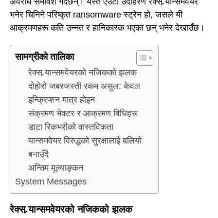
अवरोध समावेश गर्दछन्। यस्तै एउटा उदाहरण रेक्स र्‍यान्समवेयर
भनेर चिनिने परिष्कृत ransomware स्ट्रेन हो, जसले यी
आक्रमणहरू कति उन्नत र हानिकारक भएका छन् भनेर देखाउँछ।
सामग्रीको तालिका
रेक्स र्‍यान्समवेयरको नजिकको झलक
दोहोरो जबरजस्ती रकम असुल: केवल
इन्क्रिप्शन मात्र होइन
संक्रमण भेक्टर र आक्रमण विधिहरू
डाटा रिकभरीको वास्तविकता
र्‍यान्समवेयर विरुद्धको सुरक्षालाई बलियो
बनाउँदै
अन्तिम मूल्याङ्कन
System Messages
रेक्स र्‍यान्समवेयरको नजिकको झलक