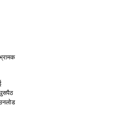
 भ्रामक
ई
घुसपैठ
डाउनलोड