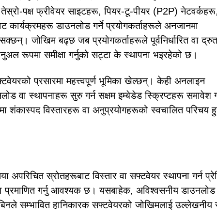
 तेस्रो-पक्ष फ्रीवेयर साइटहरू, पियर-टू-पीयर (P2P) नेटवर्कहरू
 कार्यक्रमहरू डाउनलोड गर्ने प्रयोगकर्ताहरूले अनजानमा
छन्। जोखिम बढ्छ जब प्रयोगकर्ताहरूले पूर्वनिर्धारित वा द्रु
ानुअल रूपमा समीक्षा गर्नुको सट्टा के स्थापना भइरहेको छ।
्टवेयरको प्रसारमा महत्त्वपूर्ण भूमिका खेल्छन्। केही अनलाइन
ोड वा स्थापनाहरू सुरु गर्न सक्षम इम्बेडेड स्क्रिप्टहरू समावेश 
ालीमा शंकास्पद विस्तारहरू वा अनुप्रयोगहरूको स्वचालित परिचय ह
्यतया अपरिचित स्रोतहरूबाट विस्तार वा सफ्टवेयर स्थापना गर्न प्रे
धता प्रमाणित गर्नु आवश्यक छ। यसबाहेक, अविश्वसनीय डाउनलोड
 छानबिनले सम्भावित हानिकारक सफ्टवेयरको जोखिमलाई उल्लेखनीय 