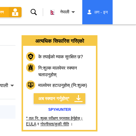
खोज्नुहोस्
नेपाली
लग - इन
धरण
अत्यधिक सिफारिस गरिएको
के तपाईको म्याक सुरक्षित छ?
नि:शुल्क मालवेयर स्क्यान
चलाउनुहोस्
मालवेयर हटाउनुहोस् (नि:शुल्क)
ेपाली
अब स्क्यान गर्नुहोस्*
SPYHUNTER
* तल नि: शुल्क परीक्षण प्रस्ताव हेर्नुहोस्।
EULA
र
गोपनीयता/कुकी नीति
।