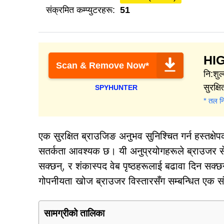
संक्रमित कम्प्युटरहरू:
51
HI
Scan & Remove Now*
नि:शुल
सुरक्ष
SPYHUNTER
* तल नि:
एक सुरक्षित ब्राउजिङ अनुभव सुनिश्चित गर्न हस्तक्
सतर्कता आवश्यक छ। यी अनुप्रयोगहरूले ब्राउजर सेटि
सक्छन्, र शंकास्पद वेब पृष्ठहरूलाई बढावा दिन स
गोपनीयता खोज ब्राउजर विस्तारसँग सम्बन्धित एक स
सामग्रीको तालिका