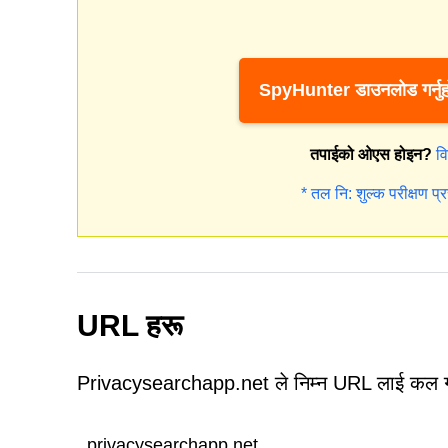
SpyHunter डाउनलोड गर्नुह
तपाईको ओएस होइन?
व
* तल नि: शुल्क परीक्षण प्रस
URL हरू
Privacysearchapp.net ले निम्न URL लाई कल गर
privacysearchapp.net