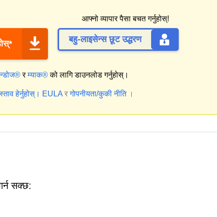
आफ्नो व्यापार पैसा बचत गर्नुहोस्!
बहु-लाइसेन्स छूट उद्धरण
ोस्*
िन्डोज®
र
म्याक®
को लागि डाउनलोड गर्नुहोस्।
्ताव हेर्नुहोस्।
EULA
र
गोपनीयता/कुकी नीति
।
्न सक्छ: