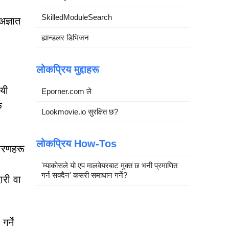
SkilledModuleSearch
ज्ञात
ह्यान्डलर डिभिजन
लोकप्रिय मुद्दाहरू
 यी
Eporner.com ले
क
Lookmovie.io सुरक्षित छ?
लोकप्रिय How-Tos
िवरणहरू
'म्याकोसले यो एप मालवेयरबाट मुक्त छ भनी प्रमाणित
गर्न सक्दैन' कसरी समाधान गर्ने?
ारी वा
र्ने