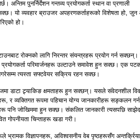
न्तिम पुनर्निर्देशन गन्तव्य प्रयोगकर्ता स्थान वा प्रणाली
्छ। यो व्यवहार ब्राउजर अपहरणकर्ताहरूको विशेषता हो, जुन अ
 गरिएको हो।
नबाट रोक्नको लागि निरन्तर संयन्त्रहरू प्रयोग गर्न सक्छन्।
ा प्रयोगकर्ता परिमार्जनहरू उल्टाउने समावेश हुन सक्छ। एक पट
 नगरेसम्म त्यस्ता सफ्टवेयर सक्रिय रहन सक्छ।
ोजमा डाटा ट्र्याकिङ क्षमताहरू हुन सक्छन्। यसले संवेदनशील व
हरू, र व्यक्तिगत रूपमा पहिचान योग्य जानकारीहरू सङ्कलन गर्न
णहरू पनि जोखिममा हुन सक्छ। संकलित जानकारी त्यसपछि साझेद
्भावित गोपनीयता चिन्ताहरू खडा गरी।
 भ्रामक विज्ञापनहरू, अविश्वसनीय वेब पृष्ठहरूसँग अन्तर्क्रिया ग