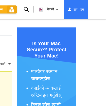
खोज्नुहोस्
नेपाली
लग - इन
धरण
Is Your Mac
Secure? Protect
Your Mac!
ेपाली
मालवेयर स्क्यान
चलाउनुहोस्
तपाईको म्याकलाई
अप्टिमाइज गर्नुहोस्
डिस्क स्पेस खाली