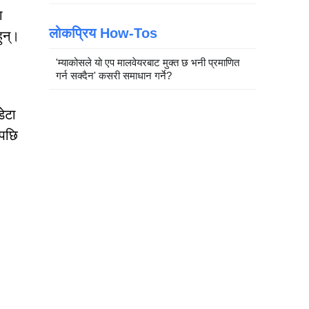
ा
लोकप्रिय How-Tos
ुन्।
'म्याकोसले यो एप मालवेयरबाट मुक्त छ भनी प्रमाणित
गर्न सक्दैन' कसरी समाधान गर्ने?
डेटा
सपछि