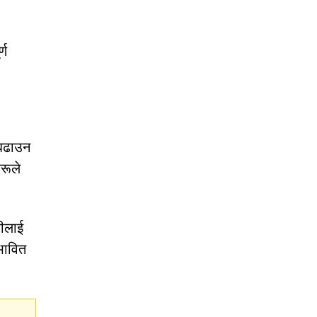
्ण
बढाउन
रूले
लीलाई
भावित