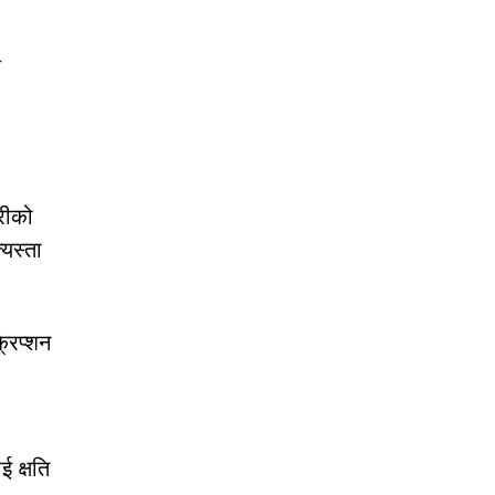
क
रीको
्यस्ता
्रिप्शन
 क्षति