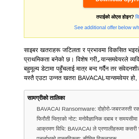
तपाईको ओएस होइन?
व
See additional offer below wh
साइबर खतराहरू जटिलता र प्रभावमा विकसित भइरहेक
प्राथमिकता बनेको छ। विशेष गरी, र्‍यान्समवेयरले व्य
बहुमूल्य डेटामा पहुँचलाई मात्र बन्द गर्दैन तर संव
यस्तै एउटा उन्नत खतरा BAVACAI र्‍यान्समवेयर ह
सामग्रीको तालिका
BAVACAI Ransomware: दोहोरो-जबरजस्ती रकम
फिरौती भित्रको नोट: मनोवैज्ञानिक दबाब र समयसीमा
आक्रमण विधि: BAVACAI ले प्रणालीहरूमा कसरी घु
पुनर्लाभको वास्तविकता: सीमित विकल्पहरू