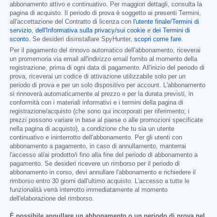
abbonamento attivo e continuativo. Per maggiori dettagli, consulta la
pagina di acquisto. Il periodo di prova è soggetto ai presenti Termini,
all'accettazione del Contratto di licenza con
l'utente finale/Termini di
servizio
,
dell'Informativa sulla privacy/sui cookie
e
dei Termini di
sconto
. Se desideri disinstallare SpyHunter,
scopri come fare
.
Per il pagamento del rinnovo automatico dell'abbonamento, riceverai
un promemoria via email all'indirizzo email fornito al momento della
registrazione, prima di ogni data di pagamento. All'inizio del periodo di
prova, riceverai un codice di attivazione utilizzabile solo per un
periodo di prova e per un solo dispositivo per account. L'abbonamento
si rinnoverà automaticamente al prezzo e per la durata previsti, in
conformità con i materiali informativi e i termini della pagina di
registrazione/acquisto (che sono qui incorporati per riferimento; i
prezzi possono variare in base al paese o alle promozioni specificate
nella pagina di acquisto), a condizione che tu sia un utente
continuativo e ininterrotto dell'abbonamento. Per gli utenti con
abbonamento a pagamento, in caso di annullamento, manterrai
l'accesso al/ai prodotto/i fino alla fine del periodo di abbonamento a
pagamento. Se desideri ricevere un rimborso per il periodo di
abbonamento in corso, devi annullare l'abbonamento e richiedere il
rimborso entro 30 giorni dall'ultimo acquisto. L'accesso a tutte le
funzionalità verrà interrotto immediatamente al momento
dell'elaborazione del rimborso.
È possibile annullare un abbonamento o un periodo di prova nel