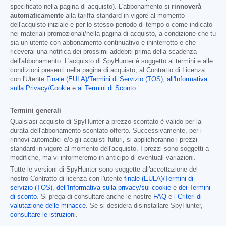
specificato nella pagina di acquisto). L'abbonamento si
rinnoverà
automaticamente
alla tariffa standard in vigore al momento
dell'acquisto iniziale e per lo stesso periodo di tempo o come indicato
nei materiali promozionali/nella pagina di acquisto, a condizione che tu
sia un utente con abbonamento continuativo e ininterrotto e che
riceverai una notifica dei prossimi addebiti prima della scadenza
dell'abbonamento. L'acquisto di SpyHunter è soggetto ai termini e alle
condizioni presenti nella pagina di acquisto, al Contratto di Licenza
con l'Utente
Finale (EULA)/Termini di Servizio (TOS)
,
all'Informativa
sulla Privacy/Cookie
e
ai Termini di Sconto
.
------
Termini generali
Qualsiasi acquisto di SpyHunter a prezzo scontato è valido per la
durata dell'abbonamento scontato offerto. Successivamente, per i
rinnovi automatici e/o gli acquisti futuri, si applicheranno i prezzi
standard in vigore al momento dell'acquisto. I prezzi sono soggetti a
modifiche, ma vi informeremo in anticipo di eventuali variazioni.
Tutte le versioni di SpyHunter sono soggette all'accettazione del
nostro Contratto di licenza con l'utente
finale (EULA)/Termini di
servizio (TOS)
,
dell'Informativa sulla privacy/sui cookie
e
dei Termini
di sconto
. Si prega di consultare anche le nostre
FAQ
e
i Criteri di
valutazione delle minacce
. Se si desidera disinstallare SpyHunter,
consultare le istruzioni
.