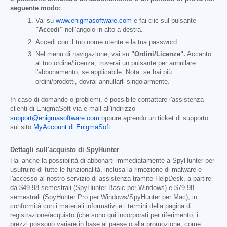
seguente modo:
Vai su
www.enigmasoftware.com
e fai clic sul pulsante
"Accedi"
nell'angolo in alto a destra.
Accedi con il tuo nome utente e la tua password.
Nel menu di navigazione, vai su
"Ordini/Licenze".
Accanto
al tuo ordine/licenza, troverai un pulsante per annullare
l'abbonamento, se applicabile. Nota: se hai più
ordini/prodotti, dovrai annullarli singolarmente.
In caso di domande o problemi, è possibile contattare l'assistenza
clienti di EnigmaSoft via e-mail all'indirizzo
support@enigmasoftware.com
oppure aprendo un ticket di supporto
sul sito
MyAccount di EnigmaSoft
.
------
Dettagli sull'acquisto di SpyHunter
Hai anche la possibilità di abbonarti immediatamente a SpyHunter per
usufruire di tutte le funzionalità, inclusa la rimozione di malware e
l'accesso al nostro servizio di assistenza tramite HelpDesk, a partire
da
$49.98
semestrali (SpyHunter Basic per Windows) e
$79.98
semestrali (SpyHunter Pro per Windows/SpyHunter per Mac), in
conformità con i materiali informativi e i termini della pagina di
registrazione/acquisto (che sono qui incorporati per riferimento; i
prezzi possono variare in base al paese o alla promozione, come