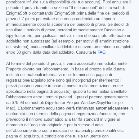
potrebbero influire sulla disponibilità del tuo account). Puoi annullare il
periodo di prova tramite la sezione "Il mio account" del sito web di
EnigmaSoft o contattando EnigmaSoft prima della fine del periodo di
prova di 7 giorni per evitare che venga addebitato un importo
immediatamente dopo la scadenza del periodo di prova. Se decidi di
annullare il periodo di prova, perderai immediatamente l'accesso a
SpyHunter. Se, per qualsiasi motivo, ritieni che sia stato effettuato un
addebito non autorizzato (ad esempio, per motivi di amministrazione
del sistema), puoi annullare l'addebito e ricevere un rimborso completo
entro 30 giorni dalla data dell'addebito. Consulta le
FAQ
.
Al termine del periodo di prova, ti verrà addebitato immediatamente
l'importo dovuto per l'abbonamento, in base al prezzo e alla durata
indicati nei materiali informativi e nei termini della pagina di
registrazione/acquisto (che sono qui incorporati per riferimento; i
prezzi possono variare in base al paese o alla promozione, come
specificato nella pagina di acquisto), qualora tu non abbia annullato
l'abbonamento entro i termini previsti. I prezzi partono generalmente
da
$79.98
semestrali (SpyHunter Pro per Windows/SpyHunter per
Mac). L'abbonamento acquistato verrà
rinnovato automaticamente
in
conformità con i termini della pagina di registrazione/acquisto, che
prevedono il rinnovo automatico alla tariffa standard in vigore al
momento dell'acquisto originale e per la stessa durata
dell'abbonamento o come indicato nei materiali promozionali/nella
pagina di acquisto, a condizione che tu sia un utente con