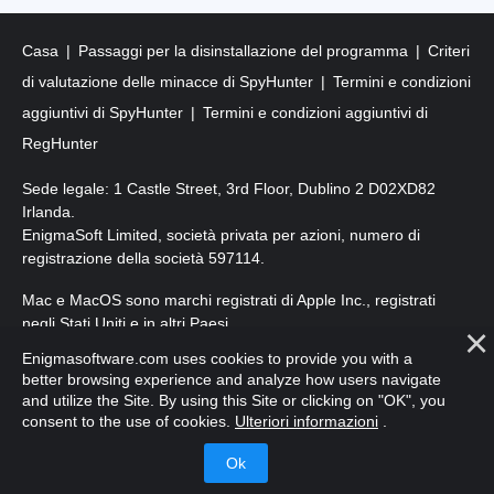
Casa
Passaggi per la disinstallazione del programma
Criteri
di valutazione delle minacce di SpyHunter
Termini e condizioni
aggiuntivi di SpyHunter
Termini e condizioni aggiuntivi di
RegHunter
Sede legale: 1 Castle Street, 3rd Floor, Dublino 2 D02XD82
Irlanda.
EnigmaSoft Limited, società privata per azioni, numero di
registrazione della società 597114.
Mac e MacOS sono marchi registrati di Apple Inc., registrati
negli Stati Uniti e in altri Paesi.
Enigmasoftware.com uses cookies to provide you with a
Copyright 2016-2026. EnigmaSoft Ltd. Tutti i diritti riservati.
better browsing experience and analyze how users navigate
and utilize the Site. By using this Site or clicking on "OK", you
consent to the use of cookies.
Ulteriori informazioni
.