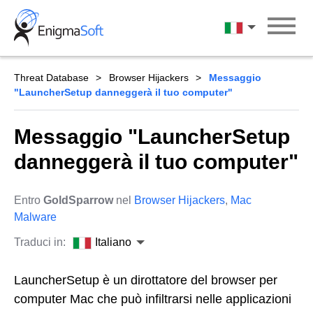
Skip
to
Italiano
content
Threat Database
Browser Hijackers
Messaggio
"LauncherSetup danneggerà il tuo computer"
Messaggio "LauncherSetup
danneggerà il tuo computer"
Entro
GoldSparrow
nel
Browser Hijackers
,
Mac
Malware
Traduci in:
Italiano
LauncherSetup è un dirottatore del browser per
computer Mac che può infiltrarsi nelle applicazioni