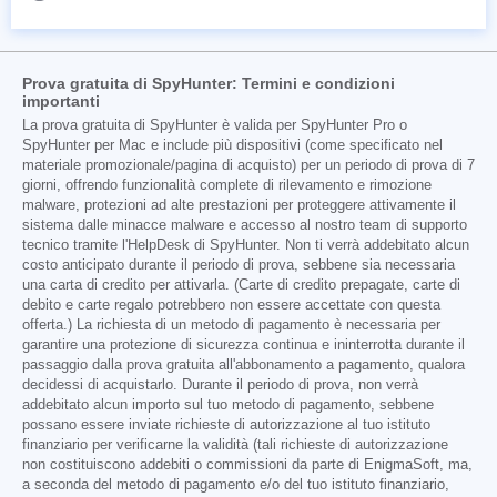
Prova gratuita di SpyHunter: Termini e condizioni
importanti
La prova gratuita di SpyHunter è valida per SpyHunter Pro o
SpyHunter per Mac e include più dispositivi (come specificato nel
materiale promozionale/pagina di acquisto) per un periodo di prova di 7
giorni, offrendo funzionalità complete di rilevamento e rimozione
malware, protezioni ad alte prestazioni per proteggere attivamente il
sistema dalle minacce malware e accesso al nostro team di supporto
tecnico tramite l'HelpDesk di SpyHunter. Non ti verrà addebitato alcun
costo anticipato durante il periodo di prova, sebbene sia necessaria
una carta di credito per attivarla. (Carte di credito prepagate, carte di
debito e carte regalo potrebbero non essere accettate con questa
offerta.) La richiesta di un metodo di pagamento è necessaria per
garantire una protezione di sicurezza continua e ininterrotta durante il
passaggio dalla prova gratuita all'abbonamento a pagamento, qualora
decidessi di acquistarlo. Durante il periodo di prova, non verrà
addebitato alcun importo sul tuo metodo di pagamento, sebbene
possano essere inviate richieste di autorizzazione al tuo istituto
finanziario per verificarne la validità (tali richieste di autorizzazione
non costituiscono addebiti o commissioni da parte di EnigmaSoft, ma,
a seconda del metodo di pagamento e/o del tuo istituto finanziario,