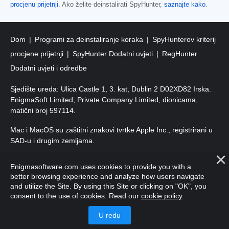
procjenu prijetnji
. Ako želite deinstalirati SpyHunter,
saznajte kako
.
Dom
Programi za deinstaliranje koraka
SpyHunterov kriterij
procjene prijetnji
SpyHunter Dodatni uvjeti
RegHunter
Dodatni uvjeti i odredbe
Sjedište ureda: Ulica Castle 1, 3. kat, Dublin 2 D02XD82 Irska.
EnigmaSoft Limited, Private Company Limited, dionicama,
matični broj 597114.
Mac i MacOS su zaštitni znakovi tvrtke Apple Inc., registrirani u
SAD-u i drugim zemljama.
Autorska prava 2016-
2026
. EnigmaSoft doo Sva prava
Enigmasoftware.com uses cookies to provide you with a
pridržana.
better browsing experience and analyze how users navigate
and utilize the Site. By using this Site or clicking on "OK", you
consent to the use of cookies. Read our
cookie policy
.