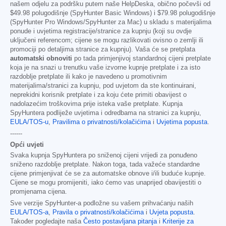
našem odjelu za podršku putem naše HelpDeska, obično počevši od
$49.98
polugodišnje (SpyHunter Basic Windows) i
$79.98
polugodišnje
(SpyHunter Pro Windows/SpyHunter za Mac) u skladu s materijalima
ponude i uvjetima registracije/stranice za kupnju (koji su ovdje
uključeni referencom; cijene se mogu razlikovati ovisno o zemlji ili
promociji po detaljima stranice za kupnju). Vaša će se pretplata
automatski obnoviti
po tada primjenjivoj standardnoj cijeni pretplate
koja je na snazi u trenutku vaše izvorne kupnje pretplate i za isto
razdoblje pretplate ili kako je navedeno u promotivnim
materijalima/stranici za kupnju, pod uvjetom da ste kontinuirani,
neprekidni korisnik pretplate i za koju ćete primiti obavijest o
nadolazećim troškovima prije isteka vaše pretplate. Kupnja
SpyHuntera podliježe uvjetima i odredbama na stranici za kupnju,
EULA/TOS-u
,
Pravilima o privatnosti/kolačićima
i
Uvjetima popusta
.
------
Opći uvjeti
Svaka kupnja SpyHuntera po sniženoj cijeni vrijedi za ponuđeno
sniženo razdoblje pretplate. Nakon toga, tada važeće standardne
cijene primjenjivat će se za automatske obnove i/ili buduće kupnje.
Cijene se mogu promijeniti, iako ćemo vas unaprijed obavijestiti o
promjenama cijena.
Sve verzije SpyHunter-a podložne su vašem prihvaćanju naših
EULA/TOS-a
,
Pravila o privatnosti/kolačićima
i
Uvjeta popusta
.
Također pogledajte naša
Često postavljana pitanja
i
Kriterije za