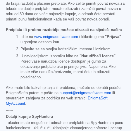
do kraja razdoblja plaćene pretplate. Ako želite primiti povrat novca za
tekuće razdoblje pretplate, morate otkazati i zatražiti povrat novca u
roku od 30 dana od vaše najnovije kupnje, a odmah ćete prestati
primati punu funkcionalnost kada se vaš povrat novca obradi.
Pretplatu ili probno razdoblje možete otkazati na sljedeći način:
Idite na
www.enigmasoftware.com
i kliknite gumb
"Prijava"
u gornjem desnom kutu.
Prijavite se sa svojim korisničkim imenom i lozinkom.
U navigacijskom izborniku idite na
"Narudžba/Licence".
Pored vaše narudžbe/licence dostupan je gumb za
otkazivanje pretplate ako je primjenjivo. Napomena: Ako
imate više narudžbi/proizvoda, morat ćete ih otkazati
pojedinačno.
Ako imate bilo kakvih pitanja ili problema, možete se obratiti podršci
EnigmaSofta putem e-pošte na
support@enigmasoftware.com
ili
otvaranjem zahtjeva za podršku na web stranici
EnigmaSoft
MyAccount
.
------
Detalji kupnje SpyHuntera
Također imate mogućnost odmah se pretplatiti na SpyHunter za punu
funkcionalnost, uključujući uklanjanje zlonamjernog softvera i pristup