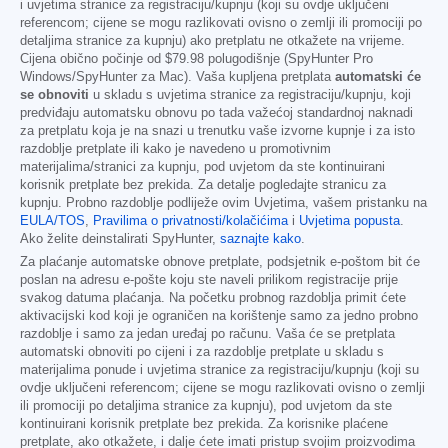
i uvjetima stranice za registraciju/kupnju (koji su ovdje uključeni
referencom; cijene se mogu razlikovati ovisno o zemlji ili promociji po
detaljima stranice za kupnju) ako pretplatu ne otkažete na vrijeme.
Cijena obično počinje od
$79.98
polugodišnje (SpyHunter Pro
Windows/SpyHunter za Mac). Vaša kupljena pretplata
automatski će
se obnoviti
u skladu s uvjetima stranice za registraciju/kupnju, koji
predviđaju automatsku obnovu po tada važećoj standardnoj naknadi
za pretplatu koja je na snazi u trenutku vaše izvorne kupnje i za isto
razdoblje pretplate ili kako je navedeno u promotivnim
materijalima/stranici za kupnju, pod uvjetom da ste kontinuirani
korisnik pretplate bez prekida. Za detalje pogledajte stranicu za
kupnju. Probno razdoblje podliježe ovim Uvjetima, vašem pristanku na
EULA/TOS
,
Pravilima o privatnosti/kolačićima
i
Uvjetima popusta
.
Ako želite deinstalirati SpyHunter,
saznajte kako
.
Za plaćanje automatske obnove pretplate, podsjetnik e-poštom bit će
poslan na adresu e-pošte koju ste naveli prilikom registracije prije
svakog datuma plaćanja. Na početku probnog razdoblja primit ćete
aktivacijski kod koji je ograničen na korištenje samo za jedno probno
razdoblje i samo za jedan uređaj po računu. Vaša će se pretplata
automatski obnoviti po cijeni i za razdoblje pretplate u skladu s
materijalima ponude i uvjetima stranice za registraciju/kupnju (koji su
ovdje uključeni referencom; cijene se mogu razlikovati ovisno o zemlji
ili promociji po detaljima stranice za kupnju), pod uvjetom da ste
kontinuirani korisnik pretplate bez prekida. Za korisnike plaćene
pretplate, ako otkažete, i dalje ćete imati pristup svojim proizvodima