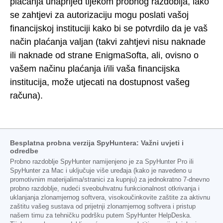
plaćanja unaprijed tijekom probnog razdoblja, iako
se zahtjevi za autorizaciju mogu poslati vašoj
financijskoj instituciji kako bi se potvrdilo da je vaš
način plaćanja valjan (takvi zahtjevi nisu naknade
ili naknade od strane EnigmaSofta, ali, ovisno o
vašem načinu plaćanja i/ili vaša financijska
institucija, može utjecati na dostupnost vašeg
računa).
Besplatna probna verzija SpyHuntera: Važni uvjeti i
odredbe
Probno razdoblje SpyHunter namijenjeno je za SpyHunter Pro ili
SpyHunter za Mac i uključuje više uređaja (kako je navedeno u
promotivnim materijalima/stranici za kupnju) za jednokratno 7-dnevno
probno razdoblje, nudeći sveobuhvatnu funkcionalnost otkrivanja i
uklanjanja zlonamjernog softvera, visokoučinkovite zaštite za aktivnu
zaštitu vašeg sustava od prijetnji zlonamjernog softvera i pristup
našem timu za tehničku podršku putem SpyHunter HelpDeska.