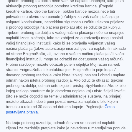
Tijekom probnog razdoblja neće vam se naplatiti unaprijed, iako je za
aktivaciju probnog razdoblja potrebna kreditna kartica. (Prepaid
kreditne kartice, debitne kartice i poklon kartice možda neće biti
prihvaćene u okviru ove ponude.) Zahtjev za vaš način plaćanja je
osigurati kontinuiranu, neprekidnu sigurnosnu zaštitu tijekom prijelaza
s probnog razdoblja na plaćenu pretplatu ako se odlučite za kupnju.
Tijekom probnog razdoblja s vašeg načina plaćanja neće se unaprijed
naplatiti iznos plaćanja, iako se zahtjevi za autorizaciju mogu poslati
vašoj financijskoj instituciji kako bi se provjerila valjanost vašeg
načina plaćanja (takve autorizacije nisu zahtjevi za naplatu ili naknade
od strane EnigmaSofta, ali, ovisno o vašem načinu plaćanja i/ili vašoj
financijskoj instituciji, mogu se odraziti na dostupnost vašeg računa).
Probno razdoblje možete otkazati putem odjeljka Moj račun na web
stranici EnigmaSofta ili kontaktiranjem EnigmaSofta prije kraja 7-
dnevnog probnog razdoblja kako biste izbjegli naplatu i obradu naplate
odmah nakon isteka probnog razdoblja. Ako odlučite otkazati tijekom
probnog razdoblja, odmah ćete izgubiti pristup SpyHunteru. Ako iz bilo
kojeg razloga smatrate da je obrađena naplata koju niste željeli izvršiti
(što se može dogoditi na temelju administracije sustava, na primjer),
možete otkazati i dobiti puni povrat novca za naplatu u bilo kojem
trenutku u roku od 30 dana od datuma kupnje. Pogledajte
Često
postavljana pitanja
.
Na kraju probnog razdoblja, odmah će vam se unaprijed naplatiti
cijena i za razdoblje pretplate kako je navedeno u materijalima ponude