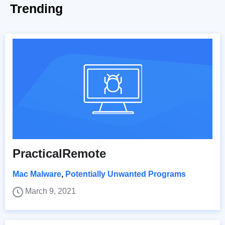
Trending
PracticalRemote
Mac Malware
,
Potentially Unwanted Programs
March 9, 2021