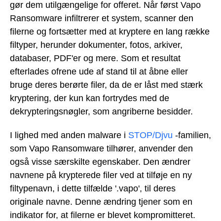
gør dem utilgængelige for offeret. Når først Vapo
Ransomware infiltrerer et system, scanner den
filerne og fortsætter med at kryptere en lang række
filtyper, herunder dokumenter, fotos, arkiver,
databaser, PDF'er og mere. Som et resultat
efterlades ofrene ude af stand til at åbne eller
bruge deres berørte filer, da de er låst med stærk
kryptering, der kun kan fortrydes med de
dekrypteringsnøgler, som angriberne besidder.
I lighed med anden malware i
STOP/Djvu
-familien,
som Vapo Ransomware tilhører, anvender den
også visse særskilte egenskaber. Den ændrer
navnene på krypterede filer ved at tilføje en ny
filtypenavn, i dette tilfælde '.vapo', til deres
originale navne. Denne ændring tjener som en
indikator for, at filerne er blevet kompromitteret.