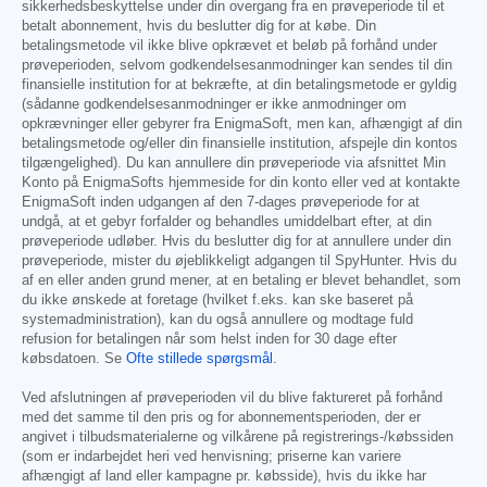
sikkerhedsbeskyttelse under din overgang fra en prøveperiode til et
betalt abonnement, hvis du beslutter dig for at købe. Din
betalingsmetode vil ikke blive opkrævet et beløb på forhånd under
prøveperioden, selvom godkendelsesanmodninger kan sendes til din
finansielle institution for at bekræfte, at din betalingsmetode er gyldig
(sådanne godkendelsesanmodninger er ikke anmodninger om
opkrævninger eller gebyrer fra EnigmaSoft, men kan, afhængigt af din
betalingsmetode og/eller din finansielle institution, afspejle din kontos
tilgængelighed). Du kan annullere din prøveperiode via afsnittet Min
Konto på EnigmaSofts hjemmeside for din konto eller ved at kontakte
EnigmaSoft inden udgangen af den 7-dages prøveperiode for at
undgå, at et gebyr forfalder og behandles umiddelbart efter, at din
prøveperiode udløber. Hvis du beslutter dig for at annullere under din
prøveperiode, mister du øjeblikkeligt adgangen til SpyHunter. Hvis du
af en eller anden grund mener, at en betaling er blevet behandlet, som
du ikke ønskede at foretage (hvilket f.eks. kan ske baseret på
systemadministration), kan du også annullere og modtage fuld
refusion for betalingen når som helst inden for 30 dage efter
købsdatoen. Se
Ofte stillede spørgsmål
.
Ved afslutningen af prøveperioden vil du blive faktureret på forhånd
med det samme til den pris og for abonnementsperioden, der er
angivet i tilbudsmaterialerne og vilkårene på registrerings-/købssiden
(som er indarbejdet heri ved henvisning; priserne kan variere
afhængigt af land eller kampagne pr. købsside), hvis du ikke har