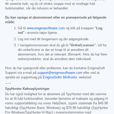
dit seneste køb, og du vil straks stoppe med at modtage fuld
funktionalitet, når din refusion er behandlet.
Du kan opsige et abonnement eller en prøveperiode på følgende
måde:
Gå til
www.enigmasoftware.com
og klik på knappen
"Log
ind"
i øverste højre hjørne.
Log ind med dit brugernavn og din adgangskode.
I navigationsmenuen skal du gå til
"Ordre/Licenser".
Ud for
din ordre/licens er der en knap til at annullere dit
abonnement, hvis det er relevant. Bemærk: Hvis du har flere
ordrer/produkter, skal du annullere dem individuelt.
Hvis du har spørgsmål eller problemer, kan du kontakte EnigmaSoft
Support via e-mail på
support@enigmasoftware.com
eller ved at
oprette en supportsag på
EnigmaSofts MinKonto-
websted.
------
SpyHunter Købsoplysninger
Du har også mulighed for at abonnere på SpyHunter med det samme
for at få fuld funktionalitet, herunder fjernelse af malware og adgang til
vores supportafdeling via vores HelpDesk, typisk startende fra
$49.98
halvårligt (SpyHunter Basic Windows) og
$79.98
halvårligt (SpyHunter
Pro Windows/SpyHunter til Mac) i overensstemmelse med