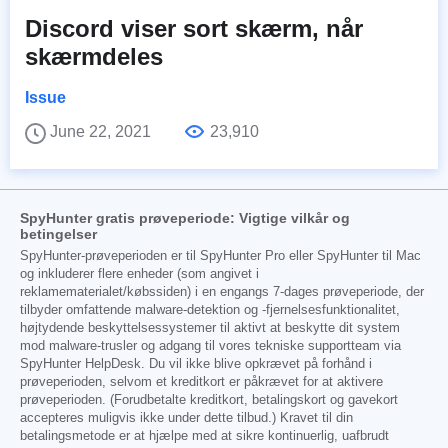
Discord viser sort skærm, når
skærmdeles
Issue
June 22, 2021
23,910
SpyHunter gratis prøveperiode: Vigtige vilkår og
betingelser
SpyHunter-prøveperioden er til SpyHunter Pro eller SpyHunter til Mac
og inkluderer flere enheder (som angivet i
reklamematerialet/købssiden) i en engangs 7-dages prøveperiode, der
tilbyder omfattende malware-detektion og -fjernelsesfunktionalitet,
højtydende beskyttelsessystemer til aktivt at beskytte dit system
mod malware-trusler og adgang til vores tekniske supportteam via
SpyHunter HelpDesk. Du vil ikke blive opkrævet på forhånd i
prøveperioden, selvom et kreditkort er påkrævet for at aktivere
prøveperioden. (Forudbetalte kreditkort, betalingskort og gavekort
accepteres muligvis ikke under dette tilbud.) Kravet til din
betalingsmetode er at hjælpe med at sikre kontinuerlig, uafbrudt