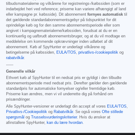
tilbudsmaterialerne og vilkårene for registrerings-/købssiden (som er
indarbejdet heri ved reference; priserne kan variere afhængigt af land
eller kampagne pr. købsside). Dit abonnement
fornyes automatisk
til
det gældende standardabonnementsgebyr på tidspunktet for dit
oprindelige køb og for den samme abonnementsperiode eller som
angivet i kampagnematerialerne/købssiden, forudsat at du er en
kontinuerlig og uafbrudt abonnementsbruger, og at du vil modtage en
meddelelse om kommende opkrævninger inden udløbet af dit
abonnement. Køb af SpyHunter er underlagt vilkårene og
betingelserne på købssiden,
EULA/TOS
,
privatlivs-/cookiepolitik
og
rabatvilkår
.
------
Generelle vilkår
Ethvert køb af SpyHunter til en nedsat pris er gyldigt i den tilbudte
abonnementsperiode med nedsat pris. Derefter gælder den gældende
standardpris for automatiske fornyelser og/eller fremtidige køb.
Priserne kan ændres, men vi vil underrette dig på forhånd om
prisændringer.
Alle SpyHunter-versioner er underlagt din accept af vores
EULA/TOS
,
Privatlivs-/Cookiepolitik
og
Rabatvilkår
. Se også vores
Ofte stillede
spørgsmål
og
Trusselsvurderingskriterier
. Hvis du ønsker at
afinstallere SpyHunter,
kan du lære hvordan
.