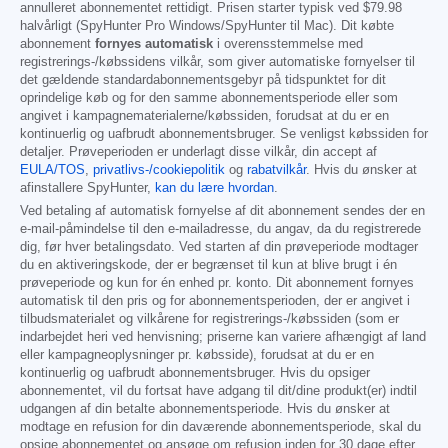
annulleret abonnementet rettidigt. Prisen starter typisk ved
$79.98
halvårligt (SpyHunter Pro Windows/SpyHunter til Mac). Dit købte
abonnement
fornyes automatisk
i overensstemmelse med
registrerings-/købssidens vilkår, som giver automatiske fornyelser til
det gældende standardabonnementsgebyr på tidspunktet for dit
oprindelige køb og for den samme abonnementsperiode eller som
angivet i kampagnematerialerne/købssiden, forudsat at du er en
kontinuerlig og uafbrudt abonnementsbruger. Se venligst købssiden for
detaljer. Prøveperioden er underlagt disse vilkår, din accept af
EULA/TOS
,
privatlivs-/cookiepolitik
og
rabatvilkår
. Hvis du ønsker at
afinstallere SpyHunter,
kan du lære hvordan
.
Ved betaling af automatisk fornyelse af dit abonnement sendes der en
e-mail-påmindelse til den e-mailadresse, du angav, da du registrerede
dig, før hver betalingsdato. Ved starten af din prøveperiode modtager
du en aktiveringskode, der er begrænset til kun at blive brugt i én
prøveperiode og kun for én enhed pr. konto. Dit abonnement fornyes
automatisk til den pris og for abonnementsperioden, der er angivet i
tilbudsmaterialet og vilkårene for registrerings-/købssiden (som er
indarbejdet heri ved henvisning; priserne kan variere afhængigt af land
eller kampagneoplysninger pr. købsside), forudsat at du er en
kontinuerlig og uafbrudt abonnementsbruger. Hvis du opsiger
abonnementet, vil du fortsat have adgang til dit/dine produkt(er) indtil
udgangen af din betalte abonnementsperiode. Hvis du ønsker at
modtage en refusion for din daværende abonnementsperiode, skal du
opsige abonnementet og ansøge om refusion inden for 30 dage efter