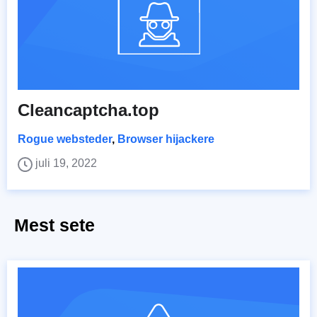
Cleancaptcha.top
Rogue websteder
,
Browser hijackere
juli 19, 2022
Mest sete