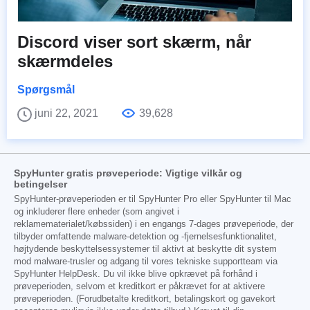
Discord viser sort skærm, når
skærmdeles
Spørgsmål
juni 22, 2021
39,628
SpyHunter gratis prøveperiode: Vigtige vilkår og
betingelser
SpyHunter-prøveperioden er til SpyHunter Pro eller SpyHunter til Mac
og inkluderer flere enheder (som angivet i
reklamematerialet/købssiden) i en engangs 7-dages prøveperiode, der
tilbyder omfattende malware-detektion og -fjernelsesfunktionalitet,
højtydende beskyttelsessystemer til aktivt at beskytte dit system
mod malware-trusler og adgang til vores tekniske supportteam via
SpyHunter HelpDesk. Du vil ikke blive opkrævet på forhånd i
prøveperioden, selvom et kreditkort er påkrævet for at aktivere
prøveperioden. (Forudbetalte kreditkort, betalingskort og gavekort