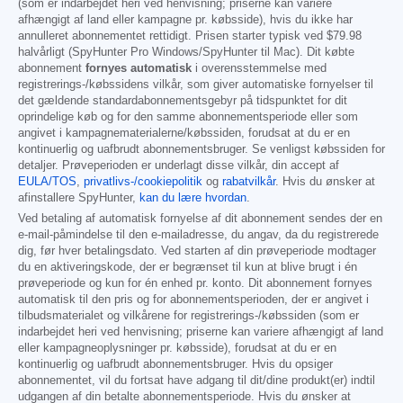
(som er indarbejdet heri ved henvisning; priserne kan variere
afhængigt af land eller kampagne pr. købsside), hvis du ikke har
annulleret abonnementet rettidigt. Prisen starter typisk ved
$79.98
halvårligt (SpyHunter Pro Windows/SpyHunter til Mac). Dit købte
abonnement
fornyes automatisk
i overensstemmelse med
registrerings-/købssidens vilkår, som giver automatiske fornyelser til
det gældende standardabonnementsgebyr på tidspunktet for dit
oprindelige køb og for den samme abonnementsperiode eller som
angivet i kampagnematerialerne/købssiden, forudsat at du er en
kontinuerlig og uafbrudt abonnementsbruger. Se venligst købssiden for
detaljer. Prøveperioden er underlagt disse vilkår, din accept af
EULA/TOS
,
privatlivs-/cookiepolitik
og
rabatvilkår
. Hvis du ønsker at
afinstallere SpyHunter,
kan du lære hvordan
.
Ved betaling af automatisk fornyelse af dit abonnement sendes der en
e-mail-påmindelse til den e-mailadresse, du angav, da du registrerede
dig, før hver betalingsdato. Ved starten af din prøveperiode modtager
du en aktiveringskode, der er begrænset til kun at blive brugt i én
prøveperiode og kun for én enhed pr. konto. Dit abonnement fornyes
automatisk til den pris og for abonnementsperioden, der er angivet i
tilbudsmaterialet og vilkårene for registrerings-/købssiden (som er
indarbejdet heri ved henvisning; priserne kan variere afhængigt af land
eller kampagneoplysninger pr. købsside), forudsat at du er en
kontinuerlig og uafbrudt abonnementsbruger. Hvis du opsiger
abonnementet, vil du fortsat have adgang til dit/dine produkt(er) indtil
udgangen af din betalte abonnementsperiode. Hvis du ønsker at