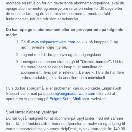
modtage en refusion for din daværende abonnementsperiode, skal du
opsige abonnementet og ansøge om refusion inden for 30 dage efter
dit seneste køb, og du vil straks stoppe med at modtage fuld
funktionalitet, når din refusion er behandlet.
Du kan opsige et abonnement eller en prøveperiode på følgende
måde:
Gå til
www.enigmasoftware.com
og klik på knappen
"Log
ind"
i øverste højre hjørne.
Log ind med dit brugernavn og din adgangskode.
I navigationsmenuen skal du gå til
"Ordre/Licenser".
Ud for
din ordre/licens er der en knap til at annullere dit
abonnement, hvis det er relevant. Bemærk: Hvis du har flere
ordrer/produkter, skal du annullere dem individuelt.
Hvis du har spørgsmål eller problemer, kan du kontakte EnigmaSoft
Support via e-mail på
support@enigmasoftware.com
eller ved at
oprette en supportsag på
EnigmaSofts MinKonto-
websted.
------
SpyHunter Købsoplysninger
Du har også mulighed for at abonnere på SpyHunter med det samme
for at få fuld funktionalitet, herunder fjernelse af malware og adgang til
vores supportafdeling via vores HelpDesk, typisk startende fra
$49.98