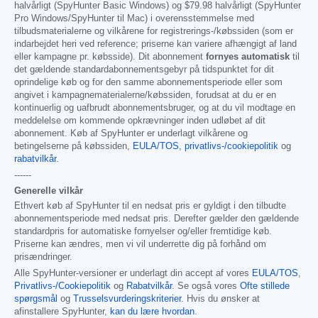
halvårligt (SpyHunter Basic Windows) og
$79.98
halvårligt (SpyHunter
Pro Windows/SpyHunter til Mac) i overensstemmelse med
tilbudsmaterialerne og vilkårene for registrerings-/købssiden (som er
indarbejdet heri ved reference; priserne kan variere afhængigt af land
eller kampagne pr. købsside). Dit abonnement
fornyes automatisk
til
det gældende standardabonnementsgebyr på tidspunktet for dit
oprindelige køb og for den samme abonnementsperiode eller som
angivet i kampagnematerialerne/købssiden, forudsat at du er en
kontinuerlig og uafbrudt abonnementsbruger, og at du vil modtage en
meddelelse om kommende opkrævninger inden udløbet af dit
abonnement. Køb af SpyHunter er underlagt vilkårene og
betingelserne på købssiden,
EULA/TOS
,
privatlivs-/cookiepolitik
og
rabatvilkår
.
------
Generelle vilkår
Ethvert køb af SpyHunter til en nedsat pris er gyldigt i den tilbudte
abonnementsperiode med nedsat pris. Derefter gælder den gældende
standardpris for automatiske fornyelser og/eller fremtidige køb.
Priserne kan ændres, men vi vil underrette dig på forhånd om
prisændringer.
Alle SpyHunter-versioner er underlagt din accept af vores
EULA/TOS
,
Privatlivs-/Cookiepolitik
og
Rabatvilkår
. Se også vores
Ofte stillede
spørgsmål
og
Trusselsvurderingskriterier
. Hvis du ønsker at
afinstallere SpyHunter,
kan du lære hvordan
.