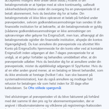
accepteres muligvis ikke under dette tilbud.) Kravet til din
betalingsmetode er at hjælpe med at sikre kontinuerlig, uafbrudt
sikkerhedsbeskyttelse under din overgang fra en prøveperiode til et
betalt abonnement, hvis du beslutter dig for at købe. Din
betalingsmetode vil ikke blive opkrævet et beløb på forhånd under
prøveperioden, selvom godkendelsesanmodninger kan sendes til din
finansielle institution for at bekræfte, at din betalingsmetode er gyldig
(sådanne godkendelsesanmodninger er ikke anmodninger om
opkrævninger eller gebyrer fra EnigmaSoft, men kan, afhængigt af din
betalingsmetode og/eller din finansielle institution, afspejle din kontos
tilgængelighed). Du kan annullere din prøveperiode via afsnittet Min
Konto på EnigmaSofts hjemmeside for din konto eller ved at kontakte
EnigmaSoft inden udgangen af den 7-dages prøveperiode for at
undgå, at et gebyr forfalder og behandles umiddelbart efter, at din
prøveperiode udløber. Hvis du beslutter dig for at annullere under din
prøveperiode, mister du øjeblikkeligt adgangen til SpyHunter. Hvis du
af en eller anden grund mener, at en betaling er blevet behandlet, som
du ikke ønskede at foretage (hvilket f.eks. kan ske baseret på
systemadministration), kan du også annullere og modtage fuld
refusion for betalingen når som helst inden for 30 dage efter
købsdatoen. Se
Ofte stillede spørgsmål
.
Ved afslutningen af prøveperioden vil du blive faktureret på forhånd
med det samme til den pris og for abonnementsperioden, der er
angivet i tilbudsmaterialerne og vilkårene på registrerings-/købssiden