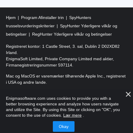
Hjem
Program Afinstaller trin
SpyHunters
trusselsvurderingskriterier
SpyHunter Yderligere vilkår og
betingelser
RegHunter Yderligere vilkår og betingelser
Registreret kontor: 1 Castle Street, 3. sal, Dublin 2 D02XD82
Irland.
EnigmaSoft Limited, Private Company Limited med aktier,
Firmanegistreringsnummer 597114.
Mac og MacOS er varemærker tilhørende Apple Inc., registreret
i USA og andre lande.
Copyright 2016-
2025
. EnigmaSoft Ltd. Alle rettigheder
Enigmasoftware.com uses cookies to provide you with a
forbeholdes.
better browsing experience and analyze how users navigate
and utilize the Site. By using this Site or clicking on "OK", you
consent to the use of cookies.
Lær mere
.