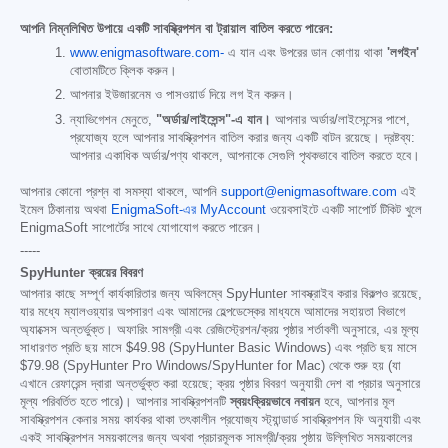
আপনি নিম্নলিখিত উপায়ে একটি সাবস্ক্রিপশন বা ট্রায়াল বাতিল করতে পারেন:
www.enigmasoftware.com-
এ যান এবং উপরের ডান কোণায় থাকা
'লগইন'
বোতামটিতে ক্লিক করুন।
আপনার ইউজারনেম ও পাসওয়ার্ড দিয়ে লগ ইন করুন।
ন্যাভিগেশন মেনুতে,
"অর্ডার/লাইসেন্স"-এ যান।
আপনার অর্ডার/লাইসেন্সের পাশে,
প্রযোজ্য হলে আপনার সাবস্ক্রিপশন বাতিল করার জন্য একটি বাটন রয়েছে। দ্রষ্টব্য:
আপনার একাধিক অর্ডার/পণ্য থাকলে, আপনাকে সেগুলি পৃথকভাবে বাতিল করতে হবে।
আপনার কোনো প্রশ্ন বা সমস্যা থাকলে, আপনি
support@enigmasoftware.com
এই
ইমেল ঠিকানায় অথবা
EnigmaSoft-এর MyAccount
ওয়েবসাইটে একটি সাপোর্ট টিকিট খুলে
EnigmaSoft সাপোর্টের সাথে যোগাযোগ করতে পারেন।
-----
SpyHunter ক্রয়ের বিবরণ
আপনার কাছে সম্পূর্ণ কার্যকারিতার জন্য অবিলম্বে SpyHunter সাবস্ক্রাইব করার বিকল্পও রয়েছে,
যার মধ্যে ম্যালওয়্যার অপসারণ এবং আমাদের হেল্পডেস্কের মাধ্যমে আমাদের সহায়তা বিভাগে
অ্যাক্সেস অন্তর্ভুক্ত। অফারিং সামগ্রী এবং রেজিস্ট্রেশন/ক্রয় পৃষ্ঠার শর্তাবলী অনুসারে, এর মূল্য
সাধারণত প্রতি ছয় মাসে
$49.98
(SpyHunter Basic Windows) এবং প্রতি ছয় মাসে
$79.98
(SpyHunter Pro Windows/SpyHunter for Mac) থেকে শুরু হয় (যা
এখানে রেফারেন্স দ্বারা অন্তর্ভুক্ত করা হয়েছে; ক্রয় পৃষ্ঠার বিবরণ অনুযায়ী দেশ বা প্রচার অনুসারে
মূল্য পরিবর্তিত হতে পারে)। আপনার সাবস্ক্রিপশনটি
স্বয়ংক্রিয়ভাবে নবায়ন
হবে, আপনার মূল
সাবস্ক্রিপশন কেনার সময় কার্যকর থাকা তৎকালীন প্রযোজ্য স্ট্যান্ডার্ড সাবস্ক্রিপশন ফি অনুযায়ী এবং
একই সাবস্ক্রিপশন সময়কালের জন্য অথবা প্রচারমূলক সামগ্রী/ক্রয় পৃষ্ঠায় উল্লিখিত সময়কালের