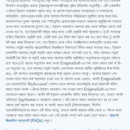
স্পাইহান্টার ট্রায়ালটি স্পাইহান্টার প্রো অথবা স্পাইহান্টার ফর ম্যাক-এর জন্য এবং এতে একাধিক
ডিভাইস অন্তর্ভুক্ত রয়েছে (প্রচারমূলক সামগ্রী/ক্রয় পৃষ্ঠায় উল্লিখিত অনুযায়ী)। এটি এককালীন
৭-দিনের ট্রায়াল সময়কাল প্রদান করে, যা ব্যাপক ম্যালওয়্যার সনাক্তকরণ ও অপসারণের
কার্যকারিতা, ম্যালওয়্যার হুমকি থেকে আপনার সিস্টেমকে সক্রিয়ভাবে সুরক্ষিত রাখার জন্য উচ্চ-
ক্ষমতাসম্পন্ন সুরক্ষা ব্যবস্থা এবং স্পাইহান্টার হেল্পডেস্কের মাধ্যমে আমাদের প্রযুক্তিগত সহায়তা
দলের সাথে যোগাযোগের সুযোগ দেয়। ট্রায়াল সময়কালে আপনার কাছ থেকে অগ্রিম কোনো চার্জ
নেওয়া হবে না, তবে ট্রায়ালটি সক্রিয় করার জন্য একটি ক্রেডিট কার্ড প্রয়োজন। (এই অফারের
অধীনে প্রিপেইড ক্রেডিট কার্ড, ডেবিট কার্ড এবং গিফট কার্ড গ্রহণ করা নাও হতে পারে।) আপনি
যদি ক্রয় করার সিদ্ধান্ত নেন, তবে ট্রায়াল থেকে পেইড সাবস্ক্রিপশনে রূপান্তরিত হওয়ার সময়
আপনার পেমেন্ট পদ্ধতির প্রয়োজনীয়তা নিরবচ্ছিন্ন নিরাপত্তা নিশ্চিত করতে সাহায্য করে। ট্রায়াল
চলাকালীন আপনার পেমেন্ট পদ্ধতি থেকে অগ্রিম কোনো অর্থ কাটা হবে না, যদিও আপনার পেমেন্ট
পদ্ধতিটি বৈধ কিনা তা যাচাই করার জন্য আপনার আর্থিক প্রতিষ্ঠানে অনুমোদনের অনুরোধ পাঠানো
হতে পারে (এই ধরনের অনুমোদন জমা দেওয়া EnigmaSoft-এর পক্ষ থেকে কোনো চার্জ বা ফি-
এর অনুরোধ নয়, তবে আপনার পেমেন্ট পদ্ধতি এবং/অথবা আপনার আর্থিক প্রতিষ্ঠানের উপর নির্ভর
করে, এটি আপনার অ্যাকাউন্টের প্রাপ্যতার উপর প্রভাব ফেলতে পারে)। আপনার ট্রায়াল শেষ
হওয়ার সাথে সাথে চার্জ প্রযোজ্য হওয়া এবং তা প্রসেস হওয়া এড়াতে, আপনি EnigmaSoft-
এর ওয়েবসাইটের 'MyAccount' সেকশন থেকে আপনার অ্যাকাউন্টের জন্য ট্রায়ালটি বাতিল
করতে পারেন অথবা ৭-দিনের ট্রায়াল সময়কাল শেষ হওয়ার আগে EnigmaSoft-এর সাথে
যোগাযোগ করতে পারেন। আপনি যদি ট্রায়াল চলাকালীন বাতিল করার সিদ্ধান্ত নেন, তাহলে আপনি
অবিলম্বে SpyHunter-এ অ্যাক্সেস হারাবেন। যদি কোনো কারণে আপনার মনে হয় যে এমন
কোনো চার্জ প্রসেস করা হয়েছে যা আপনি করতে চাননি (উদাহরণস্বরূপ, সিস্টেম
অ্যাডমিনিস্ট্রেশনের কারণে এটি ঘটতে পারে), তাহলে আপনি ক্রয়ের তারিখ থেকে ৩০ দিনের মধ্যে
যেকোনো সময় বাতিল করতে পারেন এবং সেই চার্জের সম্পূর্ণ অর্থ ফেরত পেতে পারেন।
প্রায়শই
জিজ্ঞাসিত প্রশ্নাবলী (FAQs)
দেখুন।