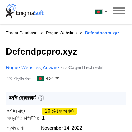
Skip
to
বাংলা
content
Threat Database
Rogue Websites
Defendpcpro.xyz
Defendpcpro.xyz
Rogue Websites
,
Adware
সালে
CagedTech
দ্বারা
এতে অনুবাদ করুন:
বাংলা
হুমকি স্কোরকার্ড
?
হুমকির মাত্রা:
20 % (স্বাভাবিক)
সংক্রামিত কম্পিউটার:
1
প্রথম দেখা:
November 14, 2022