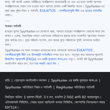
জন্য, যদি আপনি একজন অবিচ্ছিন্ন সাবস্ক্রিপশন ব্যবহারকারী হন এবং এর জন্য আপনি আপনার
সাবস্ক্রিপশনের মেয়াদ শেষ হওয়ার আগে আসন্ন চার্জের একটি বিজ্ঞপ্তি পাবেন। SpyHunter-এর
ক্রয় ক্রয় পৃষ্ঠার নিয়ম ও শর্তাবলী,
EULA/TOS
,
গোপনীয়তা/কুকি নীতি
এবং
ছাড়ের শর্তাবলীর
অধীন।
-----
সাধারণ শর্তাবলী
ছাড়কৃত মূল্যে SpyHunter-এর যেকোনো ক্রয়, প্রদত্ত ছাড়কৃত সাবস্ক্রিপশন মেয়াদের জন্য বৈধ
থাকবে। এরপর, স্বয়ংক্রিয় নবায়ন এবং/অথবা ভবিষ্যতের ক্রয়ের জন্য তৎকালীন প্রযোজ্য সাধারণ
মূল্য কার্যকর হবে। মূল্য পরিবর্তন সাপেক্ষ, তবে আমরা মূল্য পরিবর্তনের পূর্বেই আপনাকে অবহিত
করব।
SpyHunter-এর সকল সংস্করণ ব্যবহারের জন্য আপনাকে আমাদের
EULA/TOS
,
গোপনীয়তা/কুকি নীতি
এবং
ডিসকাউন্ট শর্তাবলীতে
সম্মত হতে হবে। অনুগ্রহ করে আমাদের প্রায়শই
জিজ্ঞাসিত প্রশ্নাবলী (FAQs)
এবং
হুমকি মূল্যায়ন মানদণ্ডও
দেখুন। আপনি যদি SpyHunter
আনইনস্টল করতে চান, তবে
তার পদ্ধতি জেনে নিন
।
বাড়ি
প্রোগ্রাম আনইনস্টল পদক্ষেপ
SpyHunter এর হুমকি মূল্যায়ন মানদণ্ড
SpyHunter অতিরিক্ত নিয়ম ও শর্তাবলী
RegHunter অতিরিক্ত শর্তাবলী
নিবন্ধিত অফিস: 1 ক্যাসল স্ট্রিট, 3 য় তল, ডাবলিন 2 ডি02 এক্সডি 82 আয়ারল্যান্ড।
এনিগমাসফট লিমিটেড, শেয়ার দ্বারা প্রাইভেট সংস্থা লিমিটেড, কোম্পানির নিবন্ধকরণ নম্বর
597114।