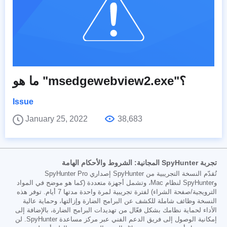
ما هو "msedgewebview2.exe"؟
Issue
January 25, 2022
38,683
تجربة SpyHunter المجانية: الشروط والأحكام الهامة
تُقدّم النسخة التجريبية من SpyHunter إصداري SpyHunter Pro
وSpyHunter لنظام Mac، وتشمل أجهزة متعددة (كما هو موضح في المواد
الترويجية/صفحة الشراء) لفترة تجريبية لمرة واحدة مدتها 7 أيام. توفر هذه
النسخة وظائف شاملة للكشف عن البرامج الضارة وإزالتها، وحماية عالية
الأداء لحماية نظامك بشكل فعّال من تهديدات البرامج الضارة، بالإضافة إلى
إمكانية الوصول إلى فريق الدعم الفني عبر مركز مساعدة SpyHunter. لن