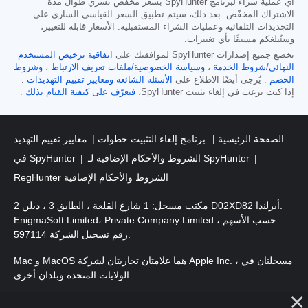
أي عملية شراء لبرنامج SpyHunter بسعر مخفّض تسري طوال مدة
الاشتراك المخفّض. بعد ذلك، سيتم تطبيق السعر القياسي الساري على
التجديدات التلقائية وعمليات الشراء المستقبلية. الأسعار قابلة للتغيير،
وسنُبلغكم مسبقًا بأي تغييرات.
تخضع جميع إصدارات SpyHunter لموافقتك على
اتفاقية ترخيص المستخدم
النهائي/شروط الخدمة
،
وسياسة الخصوصية/ملفات تعريف الارتباط
،
وشروط
الخصم
. يُرجى أيضًا الاطلاع على
الأسئلة الشائعة
ومعايير تقييم التهديدات
.
إذا كنت ترغب في إلغاء تثبيت SpyHunter،
فتعرّف على كيفية القيام بذلك
.
الصفحة الرئيسية
برنامج إلغاء التثبيت خطوات
معايير تقييم التهديد
الشروط والأحكام الإضافية لـ SpyHunter
في SpyHunter
RegHunter الشروط والأحكام الإضافية
مكتب مسجل: 1 شارع القلعة ، الطابق 3 ، دبلن 2 D02XD82 أيرلندا.
EnigmaSoft Limited، Private Company Limited حسب الأسهم ،
رقم تسجيل الشركة 597114.
Mac و MacOS هما علامتان تجاريتان لشركة Apple Inc. ، مسجلتان في
الولايات المتحدة وبلدان أخرى.
حقوق الطبع والنشر 2016-2026. EnigmaSoft Ltd. جميع الحقوق