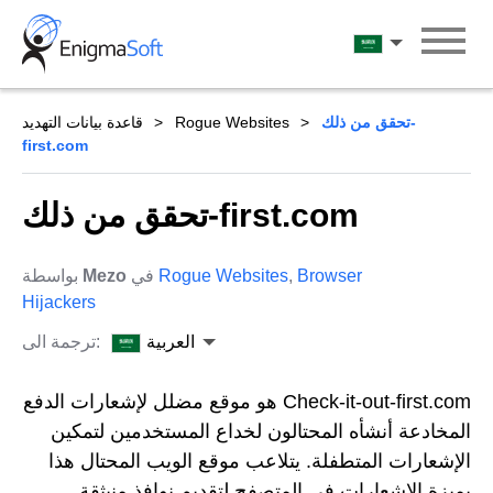
Skip
to
العربية
content
تحقق من ذلك-
Rogue Websites
قاعدة بيانات التهديد
first.com
تحقق من ذلك-first.com
Browser
,
Rogue Websites
في
Mezo
بواسطة
Hijackers
العربية
ترجمة الى:
Check-it-out-first.com هو موقع مضلل لإشعارات الدفع
المخادعة أنشأه المحتالون لخداع المستخدمين لتمكين
الإشعارات المتطفلة. يتلاعب موقع الويب المحتال هذا
بميزة الإشعارات في المتصفح لتقديم نوافذ منبثقة