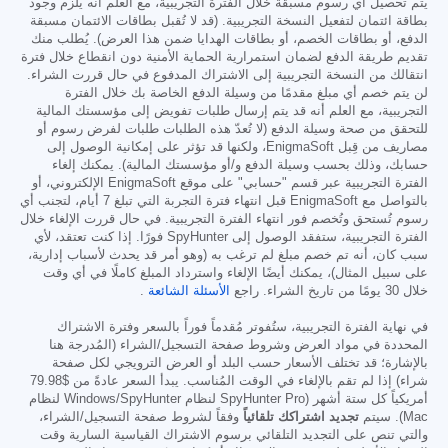
يتم تحصيل أي رسوم مسبقة خلال الفترة التجريبية، مع العلم أنه يلزم وجود
بطاقة ائتمان لتفعيل النسخة التجريبية. (قد لا تُقبل بطاقات الائتمان مسبقة
الدفع، أو بطاقات الخصم، أو بطاقات الهدايا ضمن هذا العرض). يُطلب منك
تقديم طريقة الدفع لضمان استمرارية الحماية الأمنية دون انقطاع خلال فترة
انتقالك من النسخة التجريبية إلى الاشتراك المدفوع في حال قررت الشراء.
لن يتم خصم أي مبلغ مقدمًا من وسيلة الدفع الخاصة بك خلال الفترة
التجريبية، مع العلم أنه قد يتم إرسال طلبات تفويض إلى مؤسستك المالية
للتحقق من صحة وسيلة الدفع (لا تُعدّ هذه الطلبات طلبات لفرض رسوم أو
مصاريف من قِبل EnigmaSoft، ولكنها قد تؤثر على إمكانية الوصول إلى
حسابك، وذلك بحسب وسيلة الدفع و/أو مؤسستك المالية). يمكنك إلغاء
الفترة التجريبية عبر قسم "حسابي" على موقع EnigmaSoft الإلكتروني، أو
بالتواصل مع EnigmaSoft قبل انتهاء فترة التجربة التي تبلغ 7 أيام، لتجنب أي
رسوم تُستحق وتُخصم فور انتهاء الفترة التجريبية. في حال قررت الإلغاء خلال
الفترة التجريبية، ستفقد الوصول إلى SpyHunter فورًا. إذا كنت تعتقد، لأي
سبب كان، أنه تم خصم مبلغ لم ترغب به (وهو أمر قد يحدث لأسباب إدارية،
على سبيل المثال)، يمكنك أيضًا الإلغاء واسترداد المبلغ كاملًا في أي وقت
خلال 30 يومًا من تاريخ الشراء. راجع
الأسئلة الشائعة
.
في نهاية الفترة التجريبية، ستُفوتر مُقدماً فوراً بالسعر وفترة الاشتراك
المحددة في مواد العرض وشروط صفحة التسجيل/الشراء (المُدرجة هنا
بالإشارة؛ قد تختلف الأسعار حسب البلد أو العرض الترويجي لكل صفحة
شراء) إذا لم تقم بالإلغاء في الوقت المُناسب. يبدأ السعر عادةً من
$79.98
أمريكياً كل ستة أشهر (SpyHunter Pro لنظام Windows/SpyHunter لنظام
Mac). سيتم
تجديد اشتراكك تلقائياً
وفقاً لشروط صفحة التسجيل/الشراء،
والتي تنص على التجديد التلقائي برسوم الاشتراك القياسية السارية وقت