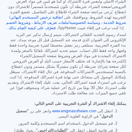
الشراء الأصلي ولنفس فترة الاشتراك أو كما هو مُبين في مواد العرض
الترويجي/صفحة الشراء، شريطة أن تكون مُستخدماً مُستمراً للاشتراك دون
انقطاع. يُرجى مراجعة صفحة الشراء للاطلاع على التفاصيل. تخضع الفترة
التجريبية لهذه الشروط، وموافقتك على
اتفاقية ترخيص المستخدم النهائي/
شروط الخدمة
،
وسياسة الخصوصية/ملفات تعريف الارتباط
،
وشروط الخصم
. إذا كنت ترغب في إلغاء تثبيت SpyHunter،
فتعرّف على كيفية القيام بذلك
.
لسداد رسوم التجديد التلقائي لاشتراكك، سيتم إرسال تذكير عبر البريد
الإلكتروني إلى العنوان الذي قدمته عند التسجيل قبل كل موعد سداد. عند
بدء الفترة التجريبية، ستتلقى رمز تفعيل مخصصًا لفترة تجريبية واحدة فقط
ولجهاز واحد فقط لكل حساب. سيتم تجديد اشتراكك تلقائيًا بالسعر ولمدة
الاشتراك المحددة في مواد العرض وشروط صفحة التسجيل/الشراء
(المُدرجة هنا بالإشارة؛ قد تختلف الأسعار حسب البلد أو العرض الترويجي
لكل صفحة شراء)، شريطة أن تكون مشتركًا بشكل مستمر ودون انقطاع.
بالنسبة لمستخدمي الاشتراكات المدفوعة، في حال إلغاء الاشتراك، سيظل
بإمكانك الوصول إلى منتجاتك حتى نهاية فترة اشتراكك المدفوعة. إذا كنت
ترغب في استرداد قيمة اشتراكك الحالي، يجب عليك إلغاء الاشتراك وتقديم
طلب استرداد خلال 30 يومًا من تاريخ آخر عملية شراء، وستتوقف فورًا عن
تلقي جميع الميزات عند معالجة طلب الاسترداد.
يمكنك إلغاء الاشتراك أو الفترة التجريبية على النحو التالي:
انتقل إلى
www.enigmasoftware.com
وانقر على زر
"تسجيل
الدخول"
في الزاوية العلوية اليمنى.
قم بتسجيل الدخول باستخدام اسم المستخدم وكلمة المرور.
في قائمة التنقل، انتقل إلى
"الطلبات/التراخيص".
بجوار طلبك/