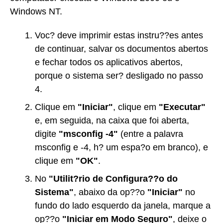
Windows NT.
Voc? deve imprimir estas instru??es antes
de continuar, salvar os documentos abertos
e fechar todos os aplicativos abertos,
porque o sistema ser? desligado no passo
4.
Clique em
"Iniciar"
, clique em
"Executar"
e, em seguida, na caixa que foi aberta,
digite
"msconfig -4"
(entre a palavra
msconfig e -4, h? um espa?o em branco), e
clique em
"OK"
.
No
"Utilit?rio de Configura??o do
Sistema"
, abaixo da op??o
"Iniciar"
no
fundo do lado esquerdo da janela, marque a
op??o
"Iniciar em Modo Seguro"
, deixe o