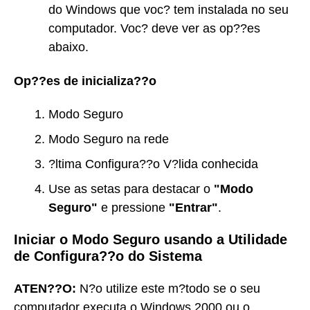
do Windows que voc? tem instalada no seu
computador. Voc? deve ver as op??es
abaixo.
Op??es de inicializa??o
Modo Seguro
Modo Seguro na rede
?ltima Configura??o V?lida conhecida
Use as setas para destacar o
"Modo
Seguro"
e pressione
"Entrar"
.
Iniciar o Modo Seguro usando a Utilidade
de Configura??o do Sistema
ATEN??O:
N?o utilize este m?todo se o seu
computador executa o Windows 2000 ou o