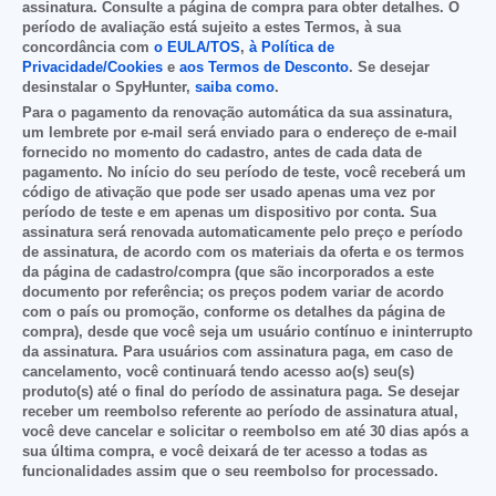
assinatura. Consulte a página de compra para obter detalhes. O
período de avaliação está sujeito a estes Termos, à sua
concordância com
o EULA/TOS
,
à Política de
Privacidade/Cookies
e
aos Termos de Desconto
. Se desejar
desinstalar o SpyHunter,
saiba como
.
Para o pagamento da renovação automática da sua assinatura,
um lembrete por e-mail será enviado para o endereço de e-mail
fornecido no momento do cadastro, antes de cada data de
pagamento. No início do seu período de teste, você receberá um
código de ativação que pode ser usado apenas uma vez por
período de teste e em apenas um dispositivo por conta. Sua
assinatura será renovada automaticamente pelo preço e período
de assinatura, de acordo com os materiais da oferta e os termos
da página de cadastro/compra (que são incorporados a este
documento por referência; os preços podem variar de acordo
com o país ou promoção, conforme os detalhes da página de
compra), desde que você seja um usuário contínuo e ininterrupto
da assinatura. Para usuários com assinatura paga, em caso de
cancelamento, você continuará tendo acesso ao(s) seu(s)
produto(s) até o final do período de assinatura paga. Se desejar
receber um reembolso referente ao período de assinatura atual,
você deve cancelar e solicitar o reembolso em até 30 dias após a
sua última compra, e você deixará de ter acesso a todas as
funcionalidades assim que o seu reembolso for processado.