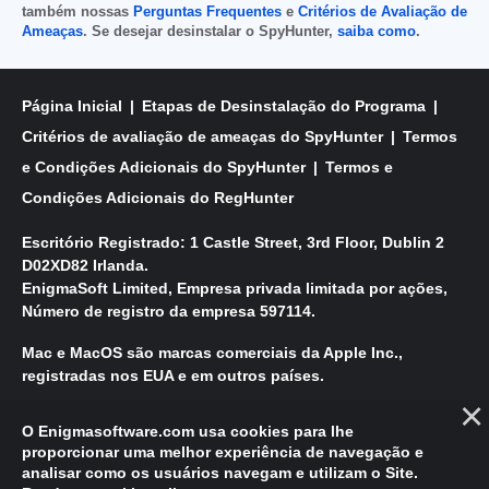
também nossas
Perguntas Frequentes
e
Critérios de Avaliação de
Ameaças
. Se desejar desinstalar o SpyHunter,
saiba como
.
Página Inicial
Etapas de Desinstalação do Programa
Critérios de avaliação de ameaças do SpyHunter
Termos
e Condições Adicionais do SpyHunter
Termos e
Condições Adicionais do RegHunter
Escritório Registrado: 1 Castle Street, 3rd Floor, Dublin 2
D02XD82 Irlanda.
EnigmaSoft Limited, Empresa privada limitada por ações,
Número de registro da empresa 597114.
Mac e MacOS são marcas comerciais da Apple Inc.,
registradas nos EUA e em outros países.
Direitos Autorais 2016-
2026
. EnigmaSoft Ltd. Todos os
O Enigmasoftware.com usa cookies para lhe
Direitos Reservados.
proporcionar uma melhor experiência de navegação e
analisar como os usuários navegam e utilizam o Site.