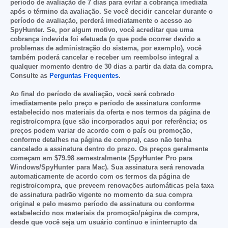
período de avaliação de 7 dias para evitar a cobrança imediata
após o término da avaliação. Se você decidir cancelar durante o
período de avaliação, perderá imediatamente o acesso ao
SpyHunter. Se, por algum motivo, você acreditar que uma
cobrança indevida foi efetuada (o que pode ocorrer devido a
problemas de administração do sistema, por exemplo), você
também poderá cancelar e receber um reembolso integral a
qualquer momento dentro de 30 dias a partir da data da compra.
Consulte as
Perguntas Frequentes
.
Ao final do período de avaliação, você será cobrado
imediatamente pelo preço e período de assinatura conforme
estabelecido nos materiais da oferta e nos termos da página de
registro/compra (que são incorporados aqui por referência; os
preços podem variar de acordo com o país ou promoção,
conforme detalhes na página de compra), caso não tenha
cancelado a assinatura dentro do prazo. Os preços geralmente
começam em
$79.98
semestralmente (SpyHunter Pro para
Windows/SpyHunter para Mac). Sua assinatura será
renovada
automaticamente
de acordo com os termos da página de
registro/compra, que preveem renovações automáticas pela taxa
de assinatura padrão vigente no momento da sua compra
original e pelo mesmo período de assinatura ou conforme
estabelecido nos materiais da promoção/página de compra,
desde que você seja um usuário contínuo e ininterrupto da