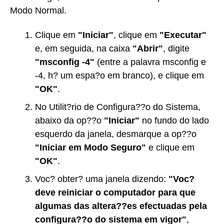
Modo Normal.
Clique em
"Iniciar"
, clique em
"Executar"
e, em seguida, na caixa
"Abrir"
, digite
"msconfig -4"
(entre a palavra msconfig e
-4, h? um espa?o em branco), e clique em
"OK"
.
No Utilit?rio de Configura??o do Sistema,
abaixo da op??o
"Iniciar"
no fundo do lado
esquerdo da janela, desmarque a op??o
"Iniciar em Modo Seguro"
e clique em
"OK"
.
Voc? obter? uma janela dizendo:
"Voc?
deve reiniciar o computador para que
algumas das altera??es efectuadas pela
configura??o do sistema em vigor"
,