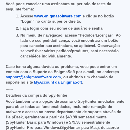
Você pode cancelar uma assinatura ou período de teste da
seguinte forma:
Acesse
www.enigmasoftware.com
e clique no botão
"Login"
no canto superior direito.
Faça login com seu nome de usuário e senha.
No menu de navegação, acesse
"Pedidos/Licenças".
Ao
lado do seu pedido/licença, você encontrará um botão
para cancelar sua assinatura, se aplicável. Observação:
se você tiver vários pedidos/produtos, será necessário
cancelá-los individualmente.
Caso tenha alguma dúvida ou problema, você pode entrar em
contato com o Suporte da EnigmaSoft por e-mail, no endereço
support@enigmasoftware.com
, ou abrindo um chamado de
suporte no site
MyAccount da EnigmaSoft
.
------
Detalhes da compra do SpyHunter
Você também tem a opção de assinar o SpyHunter imediatamente
para obter todas as funcionalidades, incluindo remoção de
malware e acesso ao nosso departamento de suporte através do
HelpDesk, geralmente a partir de
$49.98
semestralmente
(SpyHunter Basic para Windows) e
$79.98
semestralmente
(SpyHunter Pro para Windows/SpyHunter para Mac), de acordo