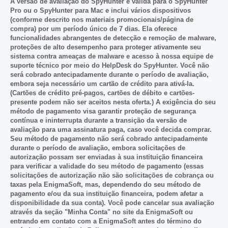
A versão de avaliação do SpyHunter é válida para o SpyHunter
Pro ou o SpyHunter para Mac e inclui vários dispositivos
(conforme descrito nos materiais promocionais/página de
compra) por um período único de 7 dias. Ela oferece
funcionalidades abrangentes de detecção e remoção de malware,
proteções de alto desempenho para proteger ativamente seu
sistema contra ameaças de malware e acesso à nossa equipe de
suporte técnico por meio do HelpDesk do SpyHunter. Você não
será cobrado antecipadamente durante o período de avaliação,
embora seja necessário um cartão de crédito para ativá-la.
(Cartões de crédito pré-pagos, cartões de débito e cartões-
presente podem não ser aceitos nesta oferta.) A exigência do seu
método de pagamento visa garantir proteção de segurança
contínua e ininterrupta durante a transição da versão de
avaliação para uma assinatura paga, caso você decida comprar.
Seu método de pagamento não será cobrado antecipadamente
durante o período de avaliação, embora solicitações de
autorização possam ser enviadas à sua instituição financeira
para verificar a validade do seu método de pagamento (essas
solicitações de autorização não são solicitações de cobrança ou
taxas pela EnigmaSoft, mas, dependendo do seu método de
pagamento e/ou da sua instituição financeira, podem afetar a
disponibilidade da sua conta). Você pode cancelar sua avaliação
através da seção "Minha Conta" no site da EnigmaSoft ou
entrando em contato com a EnigmaSoft antes do término do