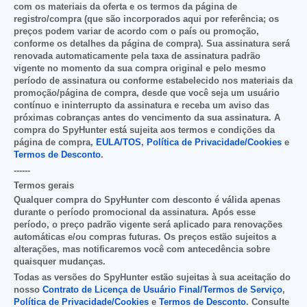
com os materiais da oferta e os termos da página de
registro/compra (que são incorporados aqui por referência; os
preços podem variar de acordo com o país ou promoção,
conforme os detalhes da página de compra). Sua assinatura será
renovada automaticamente
pela taxa de assinatura padrão
vigente no momento da sua compra original e pelo mesmo
período de assinatura ou conforme estabelecido nos materiais da
promoção/página de compra, desde que você seja um usuário
contínuo e ininterrupto da assinatura e receba um aviso das
próximas cobranças antes do vencimento da sua assinatura. A
compra do SpyHunter está sujeita aos termos e condições da
página de compra,
EULA/TOS
,
Política de Privacidade/Cookies
e
Termos de Desconto
.
------
Termos gerais
Qualquer compra do SpyHunter com desconto é válida apenas
durante o período promocional da assinatura. Após esse
período, o preço padrão vigente será aplicado para renovações
automáticas e/ou compras futuras. Os preços estão sujeitos a
alterações, mas notificaremos você com antecedência sobre
quaisquer mudanças.
Todas as versões do SpyHunter estão sujeitas à sua aceitação do
nosso
Contrato de Licença de Usuário Final/Termos de Serviço
,
Política de Privacidade/Cookies
e
Termos de Desconto
. Consulte