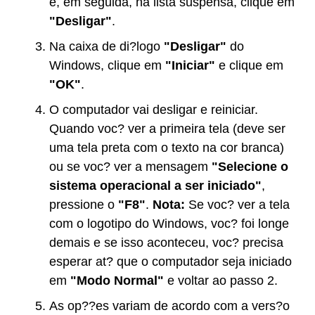
e, em seguida, na lista suspensa, clique em
"Desligar"
.
Na caixa de di?logo
"Desligar"
do
Windows, clique em
"Iniciar"
e clique em
"OK"
.
O computador vai desligar e reiniciar.
Quando voc? ver a primeira tela (deve ser
uma tela preta com o texto na cor branca)
ou se voc? ver a mensagem
"Selecione o
sistema operacional a ser iniciado"
,
pressione o
"F8"
.
Nota:
Se voc? ver a tela
com o logotipo do Windows, voc? foi longe
demais e se isso aconteceu, voc? precisa
esperar at? que o computador seja iniciado
em
"Modo Normal"
e voltar ao passo 2.
As op??es variam de acordo com a vers?o