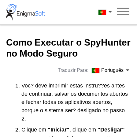
Skip
to
Português
content
Como Executar o SpyHunter
no Modo Seguro
Traduzir Para:
Português
Voc? deve imprimir estas instru??es antes
de continuar, salvar os documentos abertos
e fechar todas os aplicativos abertos,
porque o sistema ser? desligado no passo
2.
Clique em
"Iniciar"
, clique em
"Desligar"