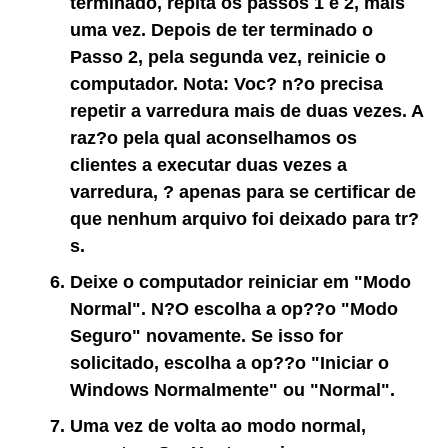
terminado, repita os passos 1 e 2, mais
uma vez. Depois de ter terminado o
Passo 2, pela segunda vez, reinicie o
computador.
Nota:
Voc? n?o precisa
repetir a varredura mais de duas vezes. A
raz?o pela qual aconselhamos os
clientes a executar duas vezes a
varredura, ? apenas para se certificar de
que nenhum arquivo foi deixado para tr?
s.
Deixe o computador reiniciar em
"Modo
Normal"
. N?O escolha a op??o
"Modo
Seguro"
novamente. Se isso for
solicitado, escolha a op??o
"Iniciar o
Windows Normalmente"
ou
"Normal"
.
Uma vez de volta ao modo normal,