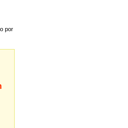
o por
m