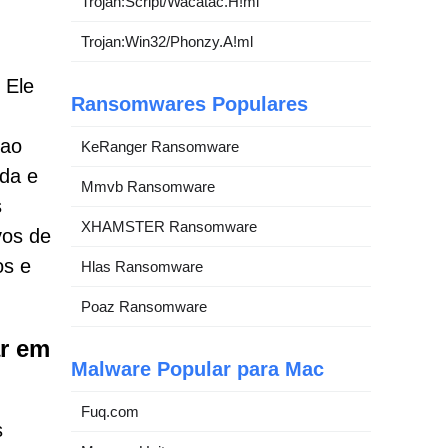
Trojan:Script/Wacatac.H!ml
Trojan:Win32/Phonzy.A!ml
 Ele
Ransomwares Populares
 ao
KeRanger Ransomware
da e
Mmvb Ransomware
s
XHAMSTER Ransomware
vos de
os e
Hlas Ransomware
Poaz Ransomware
ar em
Malware Popular para Mac
Fuq.com
s