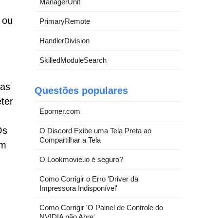
ManagerUnit
 ou
PrimaryRemote
HandlerDivision
SkilledModuleSearch
ias
Questões populares
ter
Eporner.com
Os
O Discord Exibe uma Tela Preta ao
Compartilhar a Tela
em
O Lookmovie.io é seguro?
Como Corrigir o Erro 'Driver da
Impressora Indisponível'
Como Corrigir 'O Painel de Controle do
NVIDIA não Abre'