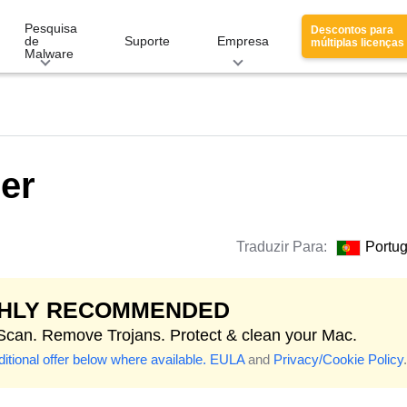
Pesquisa
Descontos para
de
Suporte
Empresa
múltiplas licenças
Malware
er
Traduzir Para:
Portu
GHLY RECOMMENDED
 Scan. Remove Trojans. Protect & clean your Mac.
itional offer below where available.
EULA
and
Privacy/Cookie Policy
.