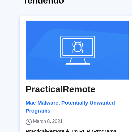
Tendendo
PracticalRemote
Mac Malware
,
Potentially Unwanted
Programs
March 8, 2021
PracticalRemote é um PUP (Programa