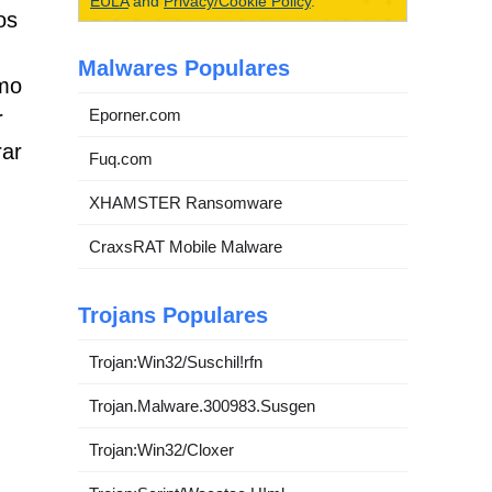
EULA
and
Privacy/Cookie Policy
.
os
Malwares Populares
omo
Eporner.com
r
rar
Fuq.com
XHAMSTER Ransomware
CraxsRAT Mobile Malware
Trojans Populares
Trojan:Win32/Suschil!rfn
Trojan.Malware.300983.Susgen
Trojan:Win32/Cloxer