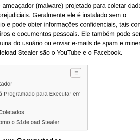
e ameaçador (malware) projetado para coletar dad
 prejudiciais. Geralmente ele é instalado sem o
o e pode obter informações confidenciais, tais c
eiros e documentos pessoais. Ele também pode se
ina do usuário ou enviar e-mails de spam e mine
1deload Stealer são o YouTube e o Facebook.
tador
stá Programado para Executar em
Coletados
omo o S1deload Stealer