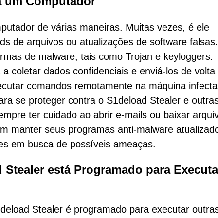
ta um Computador
putador de várias maneiras. Muitas vezes, é ele
ds de arquivos ou atualizações de software falsas.
rmas de malware, tais como Trojan e keyloggers.
 coletar dados confidenciais e enviá-los de volta
xecutar comandos remotamente na máquina infecta
. Para se proteger contra o S1deload Stealer e outra
pre ter cuidado ao abrir e-mails ou baixar arqui
m manter seus programas anti-malware atualizad
res em busca de possíveis ameaças.
d Stealer está Programado para Execut
1deload Stealer é programado para executar outra