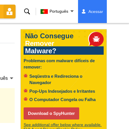
Buscar
Português
Acessar
Não Consegue
Remover
Malware?
Problemas com malware difíceis de
remover:
Seqüestra e Redireciona o
guês
Navegador
Pop-Ups Indesejados e Irritantes
O Computador Congela ou Falha
Download o SpyHunter
See additional offer below where available.