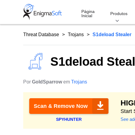
Skip
to
Página
Produtos
Inicial
content
Threat Database
Trojans
S1deload Stealer
S1deload Steal
Por
GoldSparrow
em
Trojans
HI
Scan & Remove Now
Start
See add
SPYHUNTER