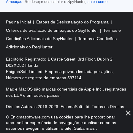
Ameaças
. Se desejar desinstalar o SpyHunter,
saiba como
.
Página Inicial
Etapas de Desinstalação do Programa
Critérios de avaliação de ameaças do SpyHunter
Termos e
Condições Adicionais do SpyHunter
Termos e Condições
Adicionais do RegHunter
Escritório Registrado: 1 Castle Street, 3rd Floor, Dublin 2
D02XD82 Irlanda.
EnigmaSoft Limited, Empresa privada limitada por ações,
Número de registro da empresa 597114.
Mac e MacOS são marcas comerciais da Apple Inc., registradas
nos EUA e em outros países.
Direitos Autorais 2016-2026. EnigmaSoft Ltd. Todos os Direitos
Reservados.
O Enigmasoftware.com usa cookies para lhe proporcionar
uma melhor experiência de navegação e analisar como os
usuários navegam e utilizam o Site.
Saiba mais
.