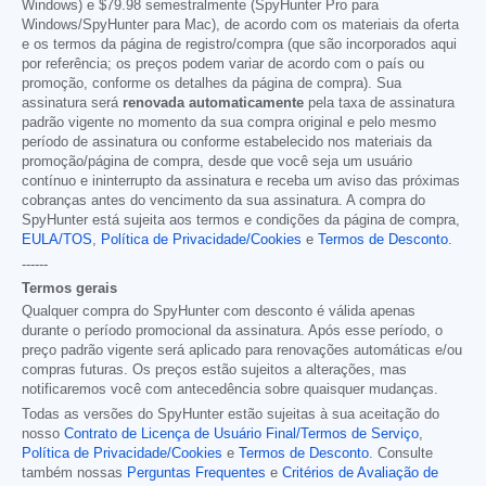
Windows) e
$79.98
semestralmente (SpyHunter Pro para
Windows/SpyHunter para Mac), de acordo com os materiais da oferta
e os termos da página de registro/compra (que são incorporados aqui
por referência; os preços podem variar de acordo com o país ou
promoção, conforme os detalhes da página de compra). Sua
assinatura será
renovada automaticamente
pela taxa de assinatura
padrão vigente no momento da sua compra original e pelo mesmo
período de assinatura ou conforme estabelecido nos materiais da
promoção/página de compra, desde que você seja um usuário
contínuo e ininterrupto da assinatura e receba um aviso das próximas
cobranças antes do vencimento da sua assinatura. A compra do
SpyHunter está sujeita aos termos e condições da página de compra,
EULA/TOS
,
Política de Privacidade/Cookies
e
Termos de Desconto
.
------
Termos gerais
Qualquer compra do SpyHunter com desconto é válida apenas
durante o período promocional da assinatura. Após esse período, o
preço padrão vigente será aplicado para renovações automáticas e/ou
compras futuras. Os preços estão sujeitos a alterações, mas
notificaremos você com antecedência sobre quaisquer mudanças.
Todas as versões do SpyHunter estão sujeitas à sua aceitação do
nosso
Contrato de Licença de Usuário Final/Termos de Serviço
,
Política de Privacidade/Cookies
e
Termos de Desconto
. Consulte
também nossas
Perguntas Frequentes
e
Critérios de Avaliação de