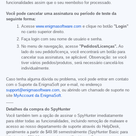
funcionalidades assim que o seu reembolso for processado.
Você pode cancelar uma assinatura ou período de teste da
seguinte forma:
Acesse
www.enigmasoftware.com
e clique no botão
"Login"
no canto superior direito.
Faça login com seu nome de usuário e senha.
No menu de navegação, acesse
"Pedidos/Licenças".
Ao
lado do seu pedido/licença, você encontrará um botão para
cancelar sua assinatura, se aplicável. Observação: se você
tiver vários pedidos/produtos, será necessário cancelá-los
individualmente.
Caso tenha alguma dúvida ou problema, você pode entrar em contato
com o Suporte da EnigmaSoft por e-mail, no endereço
support@enigmasoftware.com
, ou abrindo um chamado de suporte no
site
MyAccount da EnigmaSoft
.
------
Detalhes da compra do SpyHunter
Você também tem a opção de assinar o SpyHunter imediatamente
para obter todas as funcionalidades, incluindo remoção de malware e
acesso ao nosso departamento de suporte através do HelpDesk,
geralmente a partir de
$49.98
semestralmente (SpyHunter Basic para