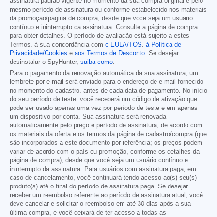
assinatura padrão vigente no momento da sua compra original e pelo
mesmo período de assinatura ou conforme estabelecido nos materiais
da promoção/página de compra, desde que você seja um usuário
contínuo e ininterrupto da assinatura. Consulte a página de compra
para obter detalhes. O período de avaliação está sujeito a estes
Termos, à sua concordância com
o EULA/TOS
,
à Política de
Privacidade/Cookies
e
aos Termos de Desconto
. Se desejar
desinstalar o SpyHunter,
saiba como
.
Para o pagamento da renovação automática da sua assinatura, um
lembrete por e-mail será enviado para o endereço de e-mail fornecido
no momento do cadastro, antes de cada data de pagamento. No início
do seu período de teste, você receberá um código de ativação que
pode ser usado apenas uma vez por período de teste e em apenas
um dispositivo por conta. Sua assinatura será renovada
automaticamente pelo preço e período de assinatura, de acordo com
os materiais da oferta e os termos da página de cadastro/compra (que
são incorporados a este documento por referência; os preços podem
variar de acordo com o país ou promoção, conforme os detalhes da
página de compra), desde que você seja um usuário contínuo e
ininterrupto da assinatura. Para usuários com assinatura paga, em
caso de cancelamento, você continuará tendo acesso ao(s) seu(s)
produto(s) até o final do período de assinatura paga. Se desejar
receber um reembolso referente ao período de assinatura atual, você
deve cancelar e solicitar o reembolso em até 30 dias após a sua
última compra, e você deixará de ter acesso a todas as