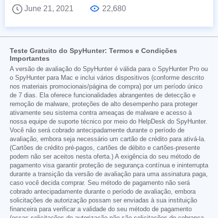
June 21, 2021
22,680
Teste Gratuito do SpyHunter: Termos e Condições
Importantes
A versão de avaliação do SpyHunter é válida para o SpyHunter Pro ou
o SpyHunter para Mac e inclui vários dispositivos (conforme descrito
nos materiais promocionais/página de compra) por um período único
de 7 dias. Ela oferece funcionalidades abrangentes de detecção e
remoção de malware, proteções de alto desempenho para proteger
ativamente seu sistema contra ameaças de malware e acesso à
nossa equipe de suporte técnico por meio do HelpDesk do SpyHunter.
Você não será cobrado antecipadamente durante o período de
avaliação, embora seja necessário um cartão de crédito para ativá-la.
(Cartões de crédito pré-pagos, cartões de débito e cartões-presente
podem não ser aceitos nesta oferta.) A exigência do seu método de
pagamento visa garantir proteção de segurança contínua e ininterrupta
durante a transição da versão de avaliação para uma assinatura paga,
caso você decida comprar. Seu método de pagamento não será
cobrado antecipadamente durante o período de avaliação, embora
solicitações de autorização possam ser enviadas à sua instituição
financeira para verificar a validade do seu método de pagamento
(essas solicitações de autorização não são solicitações de cobrança