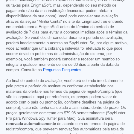
ou taxas pela EnigmaSoft, mas, dependendo do seu método de
pagamento e/ou da sua instituição financeira, podem afetar a
disponibilidade da sua conta). Você pode cancelar sua avaliação
através da seção "Minha Conta" no site da EnigmaSoft ou entrando
em contato com a EnigmaSoft antes do término do período de
avaliação de 7 dias para evitar a cobrança imediata após o término da
avaliação. Se você decidir cancelar durante o período de avaliação,
perderá imediatamente o acesso ao SpyHunter. Se, por algum motivo,
você acreditar que uma cobrança indevida foi efetuada (o que pode
ocorrer devido a problemas de administração do sistema, por
exemplo), você também poderá cancelar e receber um reembolso
integral a qualquer momento dentro de 30 dias a partir da data da
compra. Consulte as
Perguntas Frequentes
.
Ao final do período de avaliação, você será cobrado imediatamente
pelo preço e período de assinatura conforme estabelecido nos
materiais da oferta e nos termos da página de registro/compra (que
são incorporados aqui por referência; os preços podem variar de
acordo com o país ou promoção, conforme detalhes na página de
compra), caso não tenha cancelado a assinatura dentro do prazo. Os
preços geralmente começam em
$79.98
semestralmente (SpyHunter
Pro para Windows/SpyHunter para Mac). Sua assinatura será
renovada automaticamente
de acordo com os termos da página de
registro/compra, que preveem renovações automáticas pela taxa de