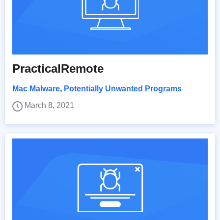
PracticalRemote
Mac Malware
,
Potentially Unwanted Programs
March 8, 2021