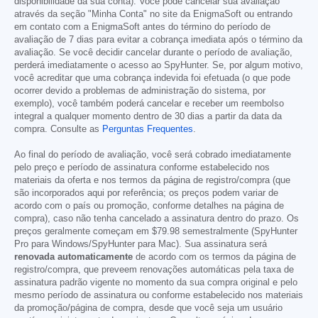
disponibilidade da sua conta). Você pode cancelar sua avaliação
através da seção "Minha Conta" no site da EnigmaSoft ou entrando
em contato com a EnigmaSoft antes do término do período de
avaliação de 7 dias para evitar a cobrança imediata após o término da
avaliação. Se você decidir cancelar durante o período de avaliação,
perderá imediatamente o acesso ao SpyHunter. Se, por algum motivo,
você acreditar que uma cobrança indevida foi efetuada (o que pode
ocorrer devido a problemas de administração do sistema, por
exemplo), você também poderá cancelar e receber um reembolso
integral a qualquer momento dentro de 30 dias a partir da data da
compra. Consulte as
Perguntas Frequentes
.
Ao final do período de avaliação, você será cobrado imediatamente
pelo preço e período de assinatura conforme estabelecido nos
materiais da oferta e nos termos da página de registro/compra (que
são incorporados aqui por referência; os preços podem variar de
acordo com o país ou promoção, conforme detalhes na página de
compra), caso não tenha cancelado a assinatura dentro do prazo. Os
preços geralmente começam em
$79.98
semestralmente (SpyHunter
Pro para Windows/SpyHunter para Mac). Sua assinatura será
renovada automaticamente
de acordo com os termos da página de
registro/compra, que preveem renovações automáticas pela taxa de
assinatura padrão vigente no momento da sua compra original e pelo
mesmo período de assinatura ou conforme estabelecido nos materiais
da promoção/página de compra, desde que você seja um usuário