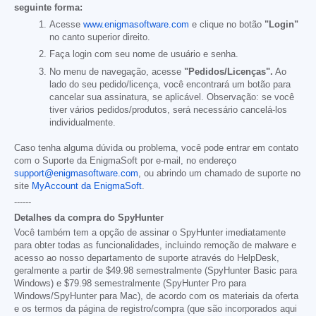
seguinte forma:
Acesse
www.enigmasoftware.com
e clique no botão
"Login"
no canto superior direito.
Faça login com seu nome de usuário e senha.
No menu de navegação, acesse
"Pedidos/Licenças".
Ao
lado do seu pedido/licença, você encontrará um botão para
cancelar sua assinatura, se aplicável. Observação: se você
tiver vários pedidos/produtos, será necessário cancelá-los
individualmente.
Caso tenha alguma dúvida ou problema, você pode entrar em contato
com o Suporte da EnigmaSoft por e-mail, no endereço
support@enigmasoftware.com
, ou abrindo um chamado de suporte no
site
MyAccount da EnigmaSoft
.
------
Detalhes da compra do SpyHunter
Você também tem a opção de assinar o SpyHunter imediatamente
para obter todas as funcionalidades, incluindo remoção de malware e
acesso ao nosso departamento de suporte através do HelpDesk,
geralmente a partir de
$49.98
semestralmente (SpyHunter Basic para
Windows) e
$79.98
semestralmente (SpyHunter Pro para
Windows/SpyHunter para Mac), de acordo com os materiais da oferta
e os termos da página de registro/compra (que são incorporados aqui