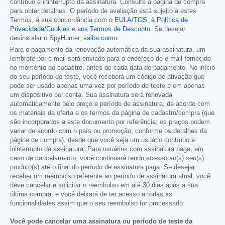
contínuo e ininterrupto da assinatura. Consulte a página de compra
para obter detalhes. O período de avaliação está sujeito a estes
Termos, à sua concordância com
o EULA/TOS
,
à Política de
Privacidade/Cookies
e
aos Termos de Desconto
. Se desejar
desinstalar o SpyHunter,
saiba como
.
Para o pagamento da renovação automática da sua assinatura, um
lembrete por e-mail será enviado para o endereço de e-mail fornecido
no momento do cadastro, antes de cada data de pagamento. No início
do seu período de teste, você receberá um código de ativação que
pode ser usado apenas uma vez por período de teste e em apenas
um dispositivo por conta. Sua assinatura será renovada
automaticamente pelo preço e período de assinatura, de acordo com
os materiais da oferta e os termos da página de cadastro/compra (que
são incorporados a este documento por referência; os preços podem
variar de acordo com o país ou promoção, conforme os detalhes da
página de compra), desde que você seja um usuário contínuo e
ininterrupto da assinatura. Para usuários com assinatura paga, em
caso de cancelamento, você continuará tendo acesso ao(s) seu(s)
produto(s) até o final do período de assinatura paga. Se desejar
receber um reembolso referente ao período de assinatura atual, você
deve cancelar e solicitar o reembolso em até 30 dias após a sua
última compra, e você deixará de ter acesso a todas as
funcionalidades assim que o seu reembolso for processado.
Você pode cancelar uma assinatura ou período de teste da