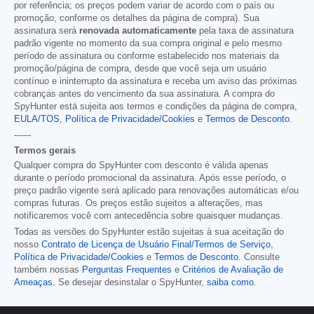
por referência; os preços podem variar de acordo com o país ou
promoção, conforme os detalhes da página de compra). Sua
assinatura será
renovada automaticamente
pela taxa de assinatura
padrão vigente no momento da sua compra original e pelo mesmo
período de assinatura ou conforme estabelecido nos materiais da
promoção/página de compra, desde que você seja um usuário
contínuo e ininterrupto da assinatura e receba um aviso das próximas
cobranças antes do vencimento da sua assinatura. A compra do
SpyHunter está sujeita aos termos e condições da página de compra,
EULA/TOS
,
Política de Privacidade/Cookies
e
Termos de Desconto
.
------
Termos gerais
Qualquer compra do SpyHunter com desconto é válida apenas
durante o período promocional da assinatura. Após esse período, o
preço padrão vigente será aplicado para renovações automáticas e/ou
compras futuras. Os preços estão sujeitos a alterações, mas
notificaremos você com antecedência sobre quaisquer mudanças.
Todas as versões do SpyHunter estão sujeitas à sua aceitação do
nosso
Contrato de Licença de Usuário Final/Termos de Serviço
,
Política de Privacidade/Cookies
e
Termos de Desconto
. Consulte
também nossas
Perguntas Frequentes
e
Critérios de Avaliação de
Ameaças
. Se desejar desinstalar o SpyHunter,
saiba como
.