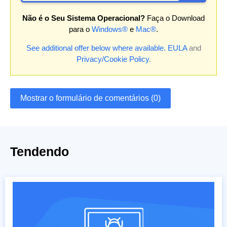
Não é o Seu Sistema Operacional?
Faça o Download
para o
Windows®
e
Mac®
.
See additional offer below where available.
EULA
and
Privacy/Cookie Policy
.
Mostrar o formulário de comentários (0)
Tendendo