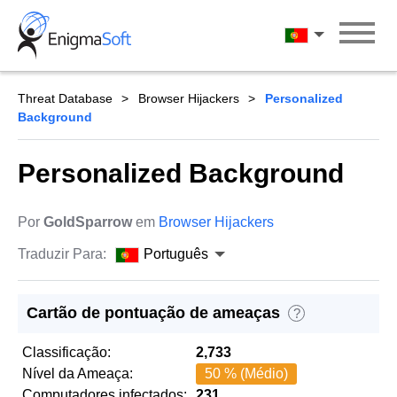
Skip
to
Português
content
Threat Database
Browser Hijackers
Personalized
Background
Personalized Background
Por
GoldSparrow
em
Browser Hijackers
Traduzir Para:
Português
Cartão de pontuação de ameaças
?
Classificação:
2,733
Nível da Ameaça:
50 % (Médio)
Computadores infectados:
231