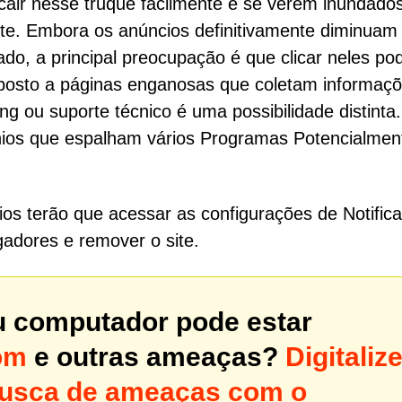
air nesse truque facilmente e se verem inundado
ente. Embora os anúncios definitivamente diminuam
tado, a principal preocupação é que clicar neles po
exposto a páginas enganosas que coletam informaç
g ou suporte técnico é uma possibilidade distinta
nios que espalham vários Programas Potencialmen
os terão que acessar as configurações de Notific
adores e remover o site.
u computador pode estar
om
e outras ameaças?
Digitaliz
busca de ameaças com o