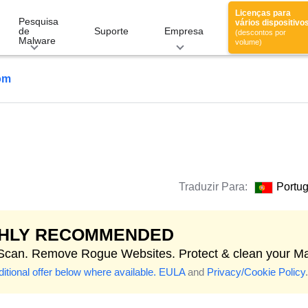
Licenças para
Pesquisa
vários dispositivo
de
Suporte
Empresa
(descontos por
Malware
volume)
om
Traduzir Para:
Portu
GHLY RECOMMENDED
 Scan. Remove Rogue Websites. Protect & clean your M
itional offer below where available.
EULA
and
Privacy/Cookie Policy
.