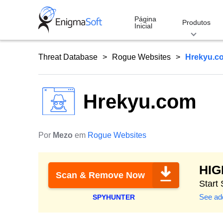
Skip
to
Página
Produtos
Inicial
content
Threat Database
Rogue Websites
Hrekyu.c
Hrekyu.com
Por
Mezo
em
Rogue Websites
HI
Scan & Remove Now
Start
See add
SPYHUNTER