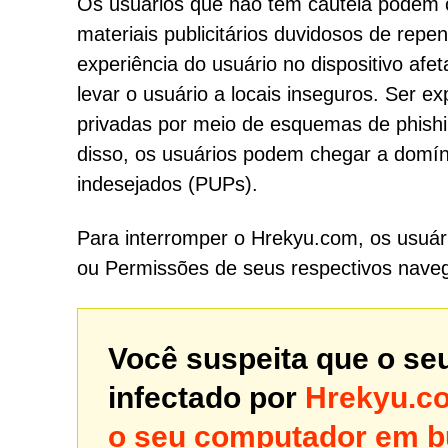
Os usuários que não têm cautela podem c
materiais publicitários duvidosos de rep
experiência do usuário no dispositivo afe
levar o usuário a locais inseguros. Ser 
privadas por meio de esquemas de phishin
disso, os usuários podem chegar a domí
indesejados (PUPs).
Para interromper o Hrekyu.com, os usuári
ou Permissões de seus respectivos naveg
Você suspeita que o se
infectado por
Hrekyu.c
o seu computador em 