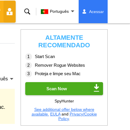
s
Buscar
Português
Acessar
ALTAMENTE
RECOMENDADO
Start Scan
Remover Rogue Websites
Proteja e limpe seu Mac
guês
Scan Now
SpyHunter
ac.
See additional offer below where
available.
EULA
and
Privacy/Cookie
Policy
.