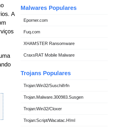
no
Malwares Populares
ios. A
Eporner.com
com
rviços
Fuq.com
XHAMSTER Ransomware
CraxsRAT Mobile Malware
 uma
ando
Trojans Populares
Trojan:Win32/Suschil!rfn
Trojan.Malware.300983.Susgen
Trojan:Win32/Cloxer
Trojan:Script/Wacatac.H!ml