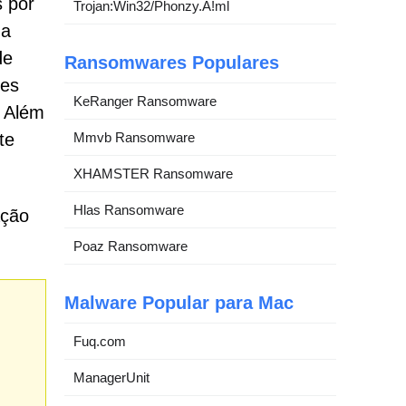
s por
Trojan:Win32/Phonzy.A!ml
 a
de
Ransomwares Populares
ões
KeRanger Ransomware
. Além
Mmvb Ransomware
te
XHAMSTER Ransomware
Hlas Ransomware
ação
Poaz Ransomware
Malware Popular para Mac
Fuq.com
e
ManagerUnit