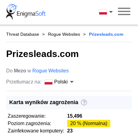
Skip
to
Polski
content
Threat Database
Rogue Websites
Prizesleads.com
Prizesleads.com
Do
Mezo
w
Rogue Websites
Przetłumacz na:
Polski
Karta wyników zagrożenia
?
Zaszeregowanie:
15,496
Poziom zagrożenia:
20 % (Normalna)
Zainfekowane komputery:
23