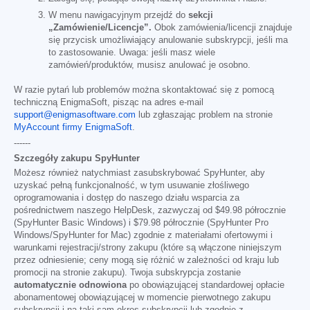
W menu nawigacyjnym przejdź do
sekcji
„Zamówienie/Licencje”.
Obok zamówienia/licencji znajduje
się przycisk umożliwiający anulowanie subskrypcji, jeśli ma
to zastosowanie. Uwaga: jeśli masz wiele
zamówień/produktów, musisz anulować je osobno.
W razie pytań lub problemów można skontaktować się z pomocą
techniczną EnigmaSoft, pisząc na adres e-mail
support@enigmasoftware.com
lub zgłaszając problem na stronie
MyAccount firmy EnigmaSoft
.
------
Szczegóły zakupu SpyHunter
Możesz również natychmiast zasubskrybować SpyHunter, aby
uzyskać pełną funkcjonalność, w tym usuwanie złośliwego
oprogramowania i dostęp do naszego działu wsparcia za
pośrednictwem naszego HelpDesk, zazwyczaj od
$49.98
półrocznie
(SpyHunter Basic Windows) i
$79.98
półrocznie (SpyHunter Pro
Windows/SpyHunter for Mac) zgodnie z materiałami ofertowymi i
warunkami rejestracji/strony zakupu (które są włączone niniejszym
przez odniesienie; ceny mogą się różnić w zależności od kraju lub
promocji na stronie zakupu). Twoja subskrypcja zostanie
automatycznie odnowiona
po obowiązującej standardowej opłacie
abonamentowej obowiązującej w momencie pierwotnego zakupu