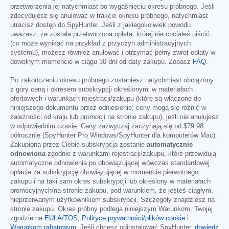
przetworzenia jej natychmiast po wygaśnięciu okresu próbnego. Jeśli
zdecydujesz się anulować w trakcie okresu próbnego, natychmiast
utracisz dostęp do SpyHunter. Jeśli z jakiegokolwiek powodu
uważasz, że została przetworzona opłata, której nie chciałeś uiścić
(co może wynikać na przykład z przyczyn administracyjnych
systemu), możesz również anulować i otrzymać pełny zwrot opłaty w
dowolnym momencie w ciągu 30 dni od daty zakupu. Zobacz
FAQ
.
Po zakończeniu okresu próbnego zostaniesz natychmiast obciążony
z góry ceną i okresem subskrypcji określonymi w materiałach
ofertowych i warunkach rejestracji/zakupu (które są włączone do
niniejszego dokumentu przez odniesienie; ceny mogą się różnić w
zależności od kraju lub promocji na stronie zakupu), jeśli nie anulujesz
w odpowiednim czasie. Ceny zazwyczaj zaczynają się od
$79.98
półrocznie (SpyHunter Pro Windows/SpyHunter dla komputerów Mac).
Zakupiona przez Ciebie subskrypcja zostanie
automatycznie
odnowiona
zgodnie z warunkami rejestracji/zakupu, które przewidują
automatyczne odnowienia po obowiązującej wówczas standardowej
opłacie za subskrypcję obowiązującej w momencie pierwotnego
zakupu i na taki sam okres subskrypcji lub określony w materiałach
promocyjnych/na stronie zakupu, pod warunkiem, że jesteś ciągłym,
nieprzerwanym użytkownikiem subskrypcji. Szczegóły znajdziesz na
stronie zakupu. Okres próbny podlega niniejszym Warunkom, Twojej
zgodzie na
EULA/TOS
,
Polityce prywatności/plików cookie
i
Warunkom rabatowym
. Jeśli chcesz odinstalować SpyHunter,
dowiedz