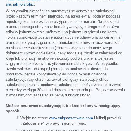
się, jak to zrobić
.
W przypadku płatności za automatyczne odnowienie subskrypcji,
przed każdym terminem płatności, na adres e-mail podany podczas
rejestracji zostanie wysłane przypomnienie e-mailem. Na początku
okresu próbnego otrzymasz kod aktywacyjny, którego można użyć
tylko w jednym okresie próbnym i na jednym urządzeniu na konto.
Twoja subskrypcja zostanie automatycznie odnowiona po cenie i na
okres subskrypcji, zgodnie z materiałami ofertowymi oraz warunkami
na stronie rejestracji/zakupu (które są włączone do niniejszego
dokumentu przez odniesienie; ceny mogą się różnić w zależności od
kraju lub promocji na stronie zakupu), pod warunkiem, że jesteś
ciągłym, nieprzerwanym użytkownikiem subskrypcji. W przypadku
użytkowników subskrypcji płatnej, po anulowaniu, dostęp do
produktów będzie kontynuowany do końca okresu opłaconej
subskrypcji. Aby otrzymać zwrot pieniędzy za bieżący okres
subskrypcji, musisz anulować subskrypcję i złożyć wniosek o zwrot
pieniędzy w ciągu 30 dni od daty ostatniego zakupu. Po przetworzeniu
zwrotu natychmiast utracisz pełną funkcjonalność.
Możesz anulować subskrypcję lub okres próbny w następujący
sposób:
Wejdź na stronę
www.enigmasoftware.com
i kliknij przycisk
„Zaloguj się”
w prawym górnym rogu.
Zaloguj się, podając swoją nazwę użytkownika i hasło.