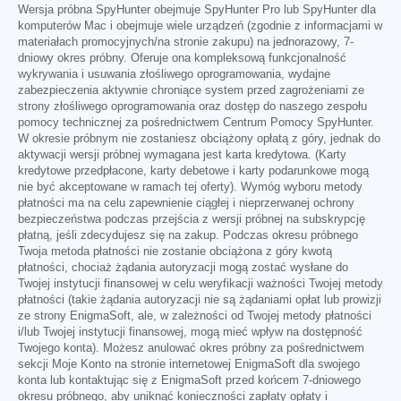
Wersja próbna SpyHunter obejmuje SpyHunter Pro lub SpyHunter dla
komputerów Mac i obejmuje wiele urządzeń (zgodnie z informacjami w
materiałach promocyjnych/na stronie zakupu) na jednorazowy, 7-
dniowy okres próbny. Oferuje ona kompleksową funkcjonalność
wykrywania i usuwania złośliwego oprogramowania, wydajne
zabezpieczenia aktywnie chroniące system przed zagrożeniami ze
strony złośliwego oprogramowania oraz dostęp do naszego zespołu
pomocy technicznej za pośrednictwem Centrum Pomocy SpyHunter.
W okresie próbnym nie zostaniesz obciążony opłatą z góry, jednak do
aktywacji wersji próbnej wymagana jest karta kredytowa. (Karty
kredytowe przedpłacone, karty debetowe i karty podarunkowe mogą
nie być akceptowane w ramach tej oferty). Wymóg wyboru metody
płatności ma na celu zapewnienie ciągłej i nieprzerwanej ochrony
bezpieczeństwa podczas przejścia z wersji próbnej na subskrypcję
płatną, jeśli zdecydujesz się na zakup. Podczas okresu próbnego
Twoja metoda płatności nie zostanie obciążona z góry kwotą
płatności, chociaż żądania autoryzacji mogą zostać wysłane do
Twojej instytucji finansowej w celu weryfikacji ważności Twojej metody
płatności (takie żądania autoryzacji nie są żądaniami opłat lub prowizji
ze strony EnigmaSoft, ale, w zależności od Twojej metody płatności
i/lub Twojej instytucji finansowej, mogą mieć wpływ na dostępność
Twojego konta). Możesz anulować okres próbny za pośrednictwem
sekcji Moje Konto na stronie internetowej EnigmaSoft dla swojego
konta lub kontaktując się z EnigmaSoft przed końcem 7-dniowego
okresu próbnego, aby uniknąć konieczności zapłaty opłaty i