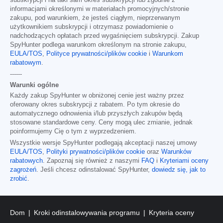
subskrypcji i na taki sam okres subskrypcji lub zgodnie z
informacjami określonymi w materiałach promocyjnych/stronie
zakupu, pod warunkiem, że jesteś ciągłym, nieprzerwanym
użytkownikiem subskrypcji i otrzymasz powiadomienie o
nadchodzących opłatach przed wygaśnięciem subskrypcji. Zakup
SpyHunter podlega warunkom określonym na stronie zakupu,
EULA/TOS
,
Polityce prywatności/plików cookie
i
Warunkom
rabatowym
.
------
Warunki ogólne
Każdy zakup SpyHunter w obniżonej cenie jest ważny przez
oferowany okres subskrypcji z rabatem. Po tym okresie do
automatycznego odnowienia i/lub przyszłych zakupów będą
stosowane standardowe ceny. Ceny mogą ulec zmianie, jednak
poinformujemy Cię o tym z wyprzedzeniem.
Wszystkie wersje SpyHunter podlegają akceptacji naszej umowy
EULA/TOS
,
Polityki prywatności/plików cookie
oraz
Warunków
rabatowych
. Zapoznaj się również z naszymi
FAQ
i
Kryteriami oceny
zagrożeń
. Jeśli chcesz odinstalować SpyHunter,
dowiedz się, jak to
zrobić
.
Dom
Kroki odinstalowywania programu
Kryteria oceny