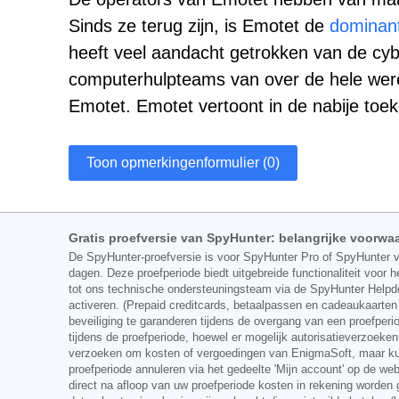
Sinds ze terug zijn, is Emotet de
dominant
heeft veel aandacht getrokken van de cyb
computerhulpteams van over de hele we
Emotet. Emotet vertoont in de nabije toe
Toon opmerkingenformulier (0)
Gratis proefversie van SpyHunter: belangrijke voorwa
De SpyHunter-proefversie is voor SpyHunter Pro of SpyHunter 
dagen. Deze proefperiode biedt uitgebreide functionaliteit voo
tot ons technische ondersteuningsteam via de SpyHunter Helpdes
activeren. (Prepaid creditcards, betaalpassen en cadeaukaarte
beveiliging te garanderen tijdens de overgang van een proefper
tijdens de proefperiode, hoewel er mogelijk autorisatieverzoeken
verzoeken om kosten of vergoedingen van EnigmaSoft, maar kunne
proefperiode annuleren via het gedeelte 'Mijn account' op de w
direct na afloop van uw proefperiode kosten in rekening worden 