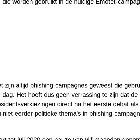
 die worden gebruikt in de huidige Emotet-campag
et zijn altijd phishing-campagnes geweest die gebru
ag. Het hoeft dus geen verrassing te zijn dat de
identsverkiezingen direct na het eerste debat als
 niet eerder politieke thema's in phishing-campag
t tot juli 2020 een pauze van vijf maanden geno