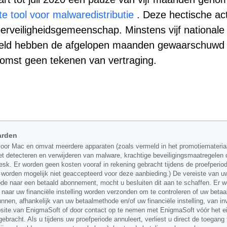
e tool voor malwaredistributie
. Deze hectische acti
erveiligheidsgemeenschap. Minstens vijf nationale
reld hebben de afgelopen maanden gewaarschuwd
komst geen tekenen van vertraging.
arden
voor Mac en omvat meerdere apparaten (zoals vermeld in het promotiemateria
r het detecteren en verwijderen van malware, krachtige beveiligingsmaatrege
k. Er worden geen kosten vooraf in rekening gebracht tijdens de proefperiode
n worden mogelijk niet geaccepteerd voor deze aanbieding.) De vereiste van 
iode naar een betaald abonnement, mocht u besluiten dit aan te schaffen. Er
 naar uw financiële instelling worden verzonden om te controleren of uw betaa
n, afhankelijk van uw betaalmethode en/of uw financiële instelling, van in
ebsite van EnigmaSoft of door contact op te nemen met EnigmaSoft vóór het e
gebracht. Als u tijdens uw proefperiode annuleert, verliest u direct de toega