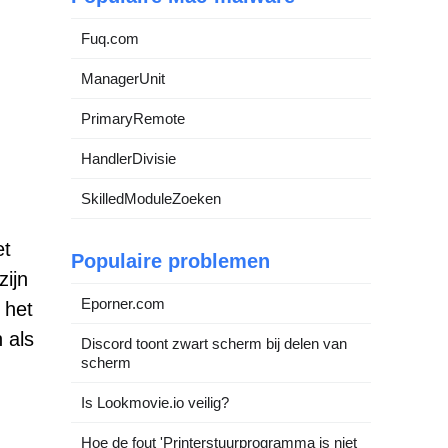
Fuq.com
ManagerUnit
PrimaryRemote
HandlerDivisie
SkilledModuleZoeken
et
Populaire problemen
zijn
Eporner.com
 het
 als
Discord toont zwart scherm bij delen van
scherm
Is Lookmovie.io veilig?
Hoe de fout 'Printerstuurprogramma is niet