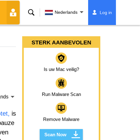
Zoeken
Nederlands
Log in
STERK AANBEVOLEN
Is uw Mac veilig?
Run Malware Scan
ands
tet,
is
Remove Malware
pauze
ven
Scan Now