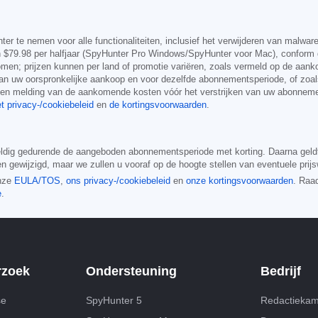
r te nemen voor alle functionaliteiten, inclusief het verwijderen van malwar
n
$79.98
per halfjaar (SpyHunter Pro Windows/SpyHunter voor Mac), conform d
genomen; prijzen kunnen per land of promotie variëren, zoals vermeld op de a
n uw oorspronkelijke aankoop en voor dezelfde abonnementsperiode, of zoal
 een melding van de aankomende kosten vóór het verstrijken van uw abonnem
t privacy-/cookiebeleid
en
de kortingsvoorwaarden
.
eldig gedurende de aangeboden abonnementsperiode met korting. Daarna geldt
 gewijzigd, maar we zullen u vooraf op de hoogte stellen van eventuele prijs
onze
EULA/TOS
,
ons privacy-/cookiebeleid
en
onze kortingsvoorwaarden
. Raa
e
.
rzoek
Ondersteuning
Bedrijf
se
SpyHunter 5
Redactieka