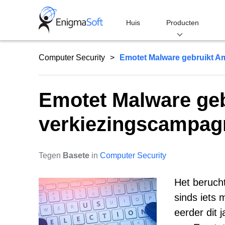
Skip
to
Huis
Producten
content
Computer Security
Emotet Malware gebruikt A
Emotet Malware ge
verkiezingscampagn
Tegen
Basete
in
Computer Security
Het beruch
sinds iets
eerder dit 