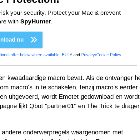
risk your security. Protect your Mac & prevent
re with
SpyHunter
.
nload nu
ional offer below where available.
EULA
and
Privacy/Cookie Policy
.
en kwaadaardige macro bevat. Als de ontvanger h
m macro's in te schakelen, tenzij macro's eerder 
en uitgevoerd, wordt Emotet gedownload en wordt
gne lijkt Qbot "partner01" en The Trick te dragen
k andere onderwerpregels waargenomen met