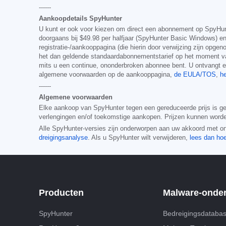
------
Aankoopdetails SpyHunter
U kunt er ook voor kiezen om direct een abonnement op SpyHunte
doorgaans bij
$49.98
per halfjaar (SpyHunter Basic Windows) e
registratie-/aankooppagina (die hierin door verwijzing zijn op
het dan geldende standaardabonnementstarief op het moment va
mits u een continue, ononderbroken abonnee bent. U ontvangt
algemene voorwaarden op de aankooppagina,
de EULA/TOS
,
he
------
Algemene voorwaarden
Elke aankoop van SpyHunter tegen een gereduceerde prijs is g
verlengingen en/of toekomstige aankopen. Prijzen kunnen worden
Alle SpyHunter-versies zijn onderworpen aan uw akkoord met 
dreigingsanalyse
. Als u SpyHunter wilt verwijderen,
lees dan ho
Producten
Malware-onde
SpyHunter
Bedreigingsdataba