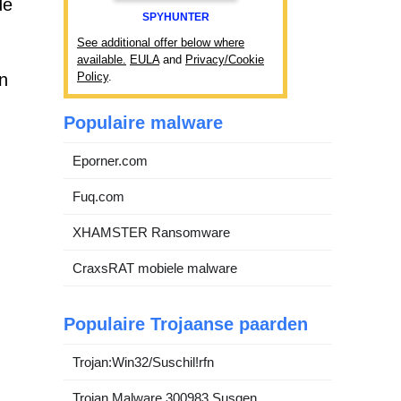
de
SPYHUNTER
See additional offer below where
available.
EULA
and
Privacy/Cookie
n
Policy
.
Populaire malware
Eporner.com
Fuq.com
XHAMSTER Ransomware
CraxsRAT mobiele malware
Populaire Trojaanse paarden
Trojan:Win32/Suschil!rfn
Trojan.Malware.300983.Susgen