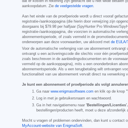
dat er kosten in rekening zijn gebracht die u niet wilde betale
aankoopdatum. Zie
de veelgestelde vragen
.
Aan het einde van de proefperiode wordt u direct vooraf gefac
registratie-/aankooppagina (die hierin door verwijzing zijn opgen
doorgaans bij
$79.98
per halfjaar (SpyHunter Pro Windows/Spy
registratie-/aankooppagina, die voorzien in automatische verl
abonnementsperiode, of zoals vermeld in de promotiedocumente
onderworpen aan deze voorwaarden, uw akkoord met
de EULA
Voor de automatische verlenging van uw abonnement ontvangt u v
ontvangt u een activeringscode die slechts voor één proefperi
zoals beschreven in de aanbiedingsdocumenten en de voorwaarden
vermeld op de aankooppagina), mits u een ononderbroken abonn
abonnementsperiode. Als u een terugbetaling wilt ontvangen vo
functionaliteit van uw abonnement vervalt direct na verwerking v
Je kunt een abonnement of proefperiode als volgt annulere
Ga naar
www.enigmasoftware.com
en klik op de knop
"
Log in met je gebruikersnaam en wachtwoord.
Ga in het navigatiemenu naar
'Bestellingen/Licenties'.
bestellingen/producten heeft, moet u deze afzonderlijk 
Mocht u vragen of problemen ondervinden, dan kunt u contact
MyAccount-website van EnigmaSoft
.