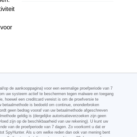
viteit
 voor
al/op de aankooppagina) voor een eenmalige proefperiode van 7
len om uw systeem actief te beschermen tegen malware en toegang
, hoewel een creditcard vereist is om de proefversie te
uw betaalmethode is bedoeld om continue, ononderbroken
 wordt geen bedrag vooraf van uw betaalmethode afgeschreven
lmethode geldig is (dergelijke autorisatieverzoeken zijn geen
vloed zijn op de beschikbaarheid van uw rekening). U kunt uw
inde van de proefperiode van 7 dagen. Zo voorkomt u dat er
ng tot SpyHunter. Als u om welke reden dan ook van mening bent