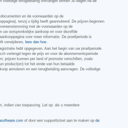
en volledige terugbetaling ontvangen binnen 30 dagen na de
ngsdocumenten en de voorwaarden op de
oppagina), tenzij u tijdig heeft geannuleerd. De prijzen beginnen
overeenstemming met de voorwaarden op de
an uw oorspronkelijke aankoop en voor dezelfde
ankooppagina voor meer informatie. De proefperiode is
ilt verwijderen,
lees dan hoe
.
egistratie hebt opgegeven. Aan het begin van uw proefperiode
isch verlengd tegen de prijs en voor de abonnementsperiode
; prijzen kunnen per land of promotie verschillen, zoals
 product(en) tot het einde van hun betaalde
koop annuleren en een terugbetaling aanvragen. De volledige
, indien van toepassing. Let op: als u meerdere
software.com
of door een supportticket aan te maken op
de