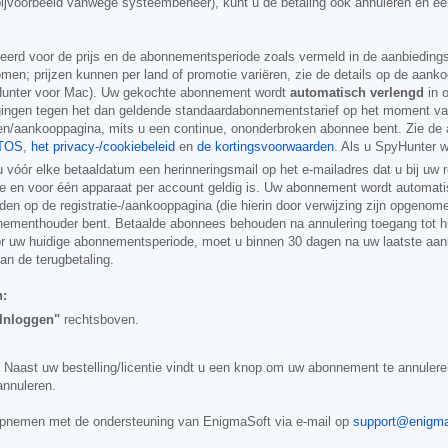
n (bijvoorbeeld vanwege systeembeheer), kunt u de betaling ook annuleren en e
tureerd voor de prijs en de abonnementsperiode zoals vermeld in de aanbiedi
omen; prijzen kunnen per land of promotie variëren, zie de details op de aanko
Hunter voor Mac). Uw gekochte abonnement wordt
automatisch verlengd
in 
engingen tegen het dan geldende standaardabonnementstarief op het moment v
n/aankooppagina, mits u een continue, ononderbroken abonnee bent. Zie de a
/TOS
,
het privacy-/cookiebeleid
en
de kortingsvoorwaarden
. Als u SpyHunter w
óór elke betaaldatum een herinneringsmail op het e-mailadres dat u bij uw r
ode en voor één apparaat per account geldig is. Uw abonnement wordt automat
 op de registratie-/aankooppagina (die hierin door verwijzing zijn opgenomen
ementhouder bent. Betaalde abonnees behouden na annulering toegang tot hun
or uw huidige abonnementsperiode, moet u binnen 30 dagen na uw laatste aan
an de terugbetaling.
n:
Inloggen"
rechtsboven.
Naast uw bestelling/licentie vindt u een knop om uw abonnement te annuleren
annuleren.
 opnemen met de ondersteuning van EnigmaSoft via e-mail op
support@enigma