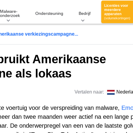
Licenties voor
meerdere
Malware-
Ondersteuning
Bedrijf
apparaten
onderzoek
(volumekortingen)
merikaanse verkiezingscampagne...
bruikt Amerikaanse
e als lokaas
Vertalen naar:
Nederl
te voertuig voor de verspreiding van malware,
Emo
 meer dan twee maanden weer actief na een lange 
jaar. De onderwerpregel van een van de laatste gol