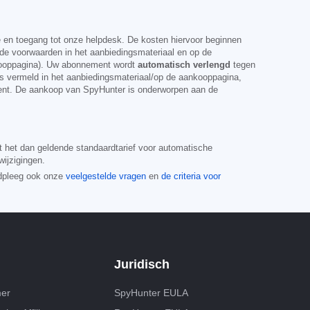
e en toegang tot onze helpdesk. De kosten hiervoor beginnen
e voorwaarden in het aanbiedingsmateriaal en op de
ankooppagina). Uw abonnement wordt
automatisch verlengd
tegen
s vermeld in het aanbiedingsmateriaal/op de aankooppagina,
ent. De aankoop van SpyHunter is onderworpen aan de
 het dan geldende standaardtarief voor automatische
wijzigingen.
dpleeg ook onze
veelgestelde vragen
en
de criteria voor
Juridisch
mer
SpyHunter EULA