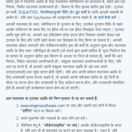
खरीद पृष्ठ में निर्धारित अवधि के लिए स्वचालित नवीनीकरण का प्रावधान है, बशर्ते आप एक
निरंतर, निर्बाध सदस्यता उपयोगकर्ता हों। विवरण के लिए कृपया खरीद पृष्ठ देखें। ट्रायल
इन शर्तों,
EULA/TOS
,
गोपनीयता/कुकी नीति
और
छूट शर्तों
के प्रति आपकी सहमति के
अधीन है। यदि आप SpyHunter को अनइंस्टॉल करना चाहते हैं,
तो जानें कैसे करें
।
आपकी सदस्यता के स्वतः नवीनीकरण के भुगतान के लिए, प्रत्येक भुगतान तिथि से पहले
आपके पंजीकरण के समय दिए गए ईमेल पते पर एक ईमेल रिमाइंडर भेजा जाएगा। ट्रायल
अवधि शुरू होने पर, आपको एक एक्टिवेशन कोड प्राप्त होगा जिसका उपयोग केवल एक
ट्रायल के लिए और प्रति खाते केवल एक डिवाइस के लिए किया जा सकता है। आपकी
सदस्यता ऑफ़र सामग्री और पंजीकरण/खरीद पृष्ठ की शर्तों के अनुसार मूल्य और सदस्यता
अवधि के लिए स्वतः नवीनीकृत हो जाएगी (जो संदर्भ द्वारा इसमें शामिल हैं; मूल्य निर्धारण देश
या प्रचार के अनुसार खरीद पृष्ठ विवरण के आधार पर भिन्न हो सकता है), बशर्ते कि आप
निरंतर, निर्बाध सदस्यता उपयोगकर्ता हों। सशुल्क सदस्यता उपयोगकर्ताओं के लिए, यदि
आप रद्द करते हैं, तो आपको अपनी सशुल्क सदस्यता अवधि के अंत तक अपने
उत्पाद(उत्पादों) तक पहुंच प्राप्त होती रहेगी। यदि आप अपनी वर्तमान सदस्यता अवधि के
लिए धनवापसी प्राप्त करना चाहते हैं, तो आपको अपनी नवीनतम खरीद के 30 दिनों के
भीतर रद्द करना होगा और धनवापसी के लिए आवेदन करना होगा, और धनवापसी संसाधित
होते ही आपको पूर्ण कार्यक्षमता प्राप्त होना बंद हो जाएगी।
आप सदस्यता या ट्रायल अवधि को निम्न प्रकार से रद्द कर सकते हैं:
www.enigmasoftware.com
पर जाएं और ऊपरी दाएं कोने में स्थित
"लॉगिन"
बटन पर क्लिक करें।
अपने यूज़रनेम और पासवर्ड के साथ लॉग इन करें।
नेविगेशन मेनू में,
"ऑर्डर/लाइसेंस" पर जाएं।
आपके ऑर्डर/लाइसेंस के बगल
में, यदि लागू हो तो सदस्यता रद्द करने का बटन उपलब्ध है। ध्यान दें: यदि