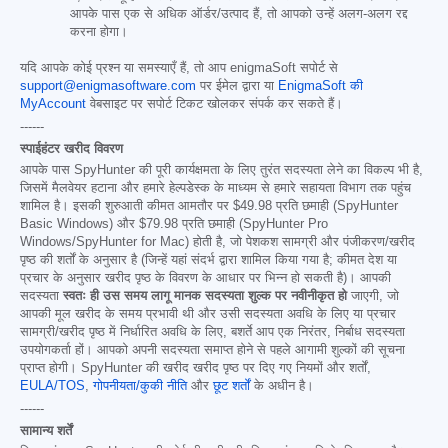
आपके पास एक से अधिक ऑर्डर/उत्पाद हैं, तो आपको उन्हें अलग-अलग रद्द
करना होगा।
यदि आपके कोई प्रश्न या समस्याएँ हैं, तो आप enigmaSoft सपोर्ट से
support@enigmasoftware.com
पर ईमेल द्वारा या
EnigmaSoft की
MyAccount
वेबसाइट पर सपोर्ट टिकट खोलकर संपर्क कर सकते हैं।
------
स्पाईहंटर खरीद विवरण
आपके पास SpyHunter की पूरी कार्यक्षमता के लिए तुरंत सदस्यता लेने का विकल्प भी है,
जिसमें मैलवेयर हटाना और हमारे हेल्पडेस्क के माध्यम से हमारे सहायता विभाग तक पहुंच
शामिल है। इसकी शुरुआती कीमत आमतौर पर
$49.98
प्रति छमाही (SpyHunter
Basic Windows) और
$79.98
प्रति छमाही (SpyHunter Pro
Windows/SpyHunter for Mac) होती है, जो पेशकश सामग्री और पंजीकरण/खरीद
पृष्ठ की शर्तों के अनुसार है (जिन्हें यहां संदर्भ द्वारा शामिल किया गया है; कीमत देश या
प्रचार के अनुसार खरीद पृष्ठ के विवरण के आधार पर भिन्न हो सकती है)। आपकी
सदस्यता
स्वतः ही उस समय लागू मानक सदस्यता शुल्क पर नवीनीकृत हो
जाएगी, जो
आपकी मूल खरीद के समय प्रभावी थी और उसी सदस्यता अवधि के लिए या प्रचार
सामग्री/खरीद पृष्ठ में निर्धारित अवधि के लिए, बशर्ते आप एक निरंतर, निर्बाध सदस्यता
उपयोगकर्ता हों। आपको अपनी सदस्यता समाप्त होने से पहले आगामी शुल्कों की सूचना
प्राप्त होगी। SpyHunter की खरीद खरीद पृष्ठ पर दिए गए नियमों और शर्तों,
EULA/TOS
,
गोपनीयता/कुकी नीति
और
छूट शर्तों
के अधीन है।
------
सामान्य शर्तें