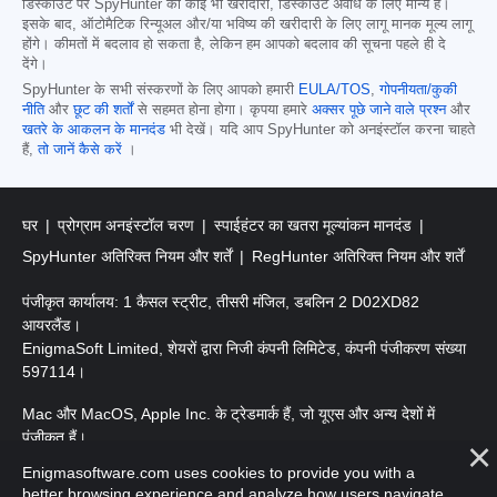
डिस्काउंट पर SpyHunter की कोई भी खरीदारी, डिस्काउंट अवधि के लिए मान्य है।
इसके बाद, ऑटोमैटिक रिन्यूअल और/या भविष्य की खरीदारी के लिए लागू मानक मूल्य लागू
होंगे। कीमतों में बदलाव हो सकता है, लेकिन हम आपको बदलाव की सूचना पहले ही दे
देंगे।
SpyHunter के सभी संस्करणों के लिए आपको हमारी
EULA/TOS
,
गोपनीयता/कुकी
नीति
और
छूट की शर्तों
से सहमत होना होगा। कृपया हमारे
अक्सर पूछे जाने वाले प्रश्न
और
खतरे के आकलन के मानदंड
भी देखें। यदि आप SpyHunter को अनइंस्टॉल करना चाहते
हैं,
तो जानें कैसे करें
।
घर
प्रोग्राम अनइंस्टॉल चरण
स्पाईहंटर का खतरा मूल्यांकन मानदंड
SpyHunter अतिरिक्त नियम और शर्तें
RegHunter अतिरिक्त नियम और शर्तें
पंजीकृत कार्यालय: 1 कैसल स्ट्रीट, तीसरी मंजिल, डबलिन 2 D02XD82
आयरलैंड।
EnigmaSoft Limited, शेयरों द्वारा निजी कंपनी लिमिटेड, कंपनी पंजीकरण संख्या
597114।
Mac और MacOS, Apple Inc. के ट्रेडमार्क हैं, जो यूएस और अन्य देशों में
पंजीकृत हैं।
Enigmasoftware.com uses cookies to provide you with a
कॉपीराइट 2016-2026। EnigmaSoft Ltd. सर्वाधिकार सुरक्षित।
better browsing experience and analyze how users navigate