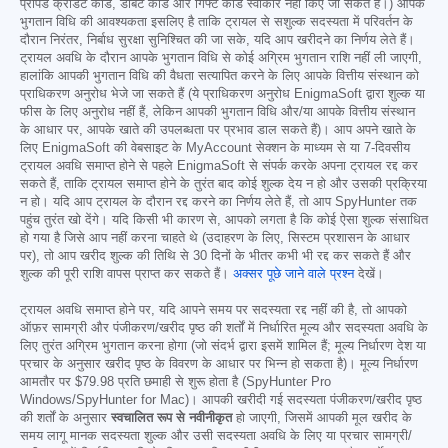
प्रीपेड क्रेडिट कार्ड, डेबिट कार्ड और गिफ्ट कार्ड स्वीकार नहीं किए जा सकते हैं।) आपके
भुगतान विधि की आवश्यकता इसलिए है ताकि ट्रायल से सशुल्क सदस्यता में परिवर्तन के
दौरान निरंतर, निर्बाध सुरक्षा सुनिश्चित की जा सके, यदि आप खरीदने का निर्णय लेते हैं।
ट्रायल अवधि के दौरान आपके भुगतान विधि से कोई अग्रिम भुगतान राशि नहीं ली जाएगी,
हालांकि आपकी भुगतान विधि की वैधता सत्यापित करने के लिए आपके वित्तीय संस्थान को
प्राधिकरण अनुरोध भेजे जा सकते हैं (ये प्राधिकरण अनुरोध EnigmaSoft द्वारा शुल्क या
फीस के लिए अनुरोध नहीं हैं, लेकिन आपकी भुगतान विधि और/या आपके वित्तीय संस्थान
के आधार पर, आपके खाते की उपलब्धता पर प्रभाव डाल सकते हैं)। आप अपने खाते के
लिए EnigmaSoft की वेबसाइट के MyAccount सेक्शन के माध्यम से या 7-दिवसीय
ट्रायल अवधि समाप्त होने से पहले EnigmaSoft से संपर्क करके अपना ट्रायल रद्द कर
सकते हैं, ताकि ट्रायल समाप्त होने के तुरंत बाद कोई शुल्क देय न हो और उसकी प्रक्रिया
न हो। यदि आप ट्रायल के दौरान रद्द करने का निर्णय लेते हैं, तो आप SpyHunter तक
पहुंच तुरंत खो देंगे। यदि किसी भी कारण से, आपको लगता है कि कोई ऐसा शुल्क संसाधित
हो गया है जिसे आप नहीं करना चाहते थे (उदाहरण के लिए, सिस्टम प्रशासन के आधार
पर), तो आप खरीद शुल्क की तिथि से 30 दिनों के भीतर कभी भी रद्द कर सकते हैं और
शुल्क की पूरी राशि वापस प्राप्त कर सकते हैं।
अक्सर पूछे जाने वाले प्रश्न
देखें।
ट्रायल अवधि समाप्त होने पर, यदि आपने समय पर सदस्यता रद्द नहीं की है, तो आपको
ऑफ़र सामग्री और पंजीकरण/खरीद पृष्ठ की शर्तों में निर्धारित मूल्य और सदस्यता अवधि के
लिए तुरंत अग्रिम भुगतान करना होगा (जो संदर्भ द्वारा इसमें शामिल हैं; मूल्य निर्धारण देश या
प्रचार के अनुसार खरीद पृष्ठ के विवरण के आधार पर भिन्न हो सकता है)। मूल्य निर्धारण
आमतौर पर
$79.98
प्रति छमाही से शुरू होता है (SpyHunter Pro
Windows/SpyHunter for Mac)। आपकी खरीदी गई सदस्यता पंजीकरण/खरीद पृष्ठ
की शर्तों के अनुसार
स्वचालित रूप से नवीनीकृत
हो जाएगी, जिसमें आपकी मूल खरीद के
समय लागू मानक सदस्यता शुल्क और उसी सदस्यता अवधि के लिए या प्रचार सामग्री/