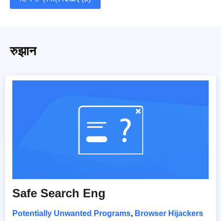
रुझान
Safe Search Eng
Potentially Unwanted Programs
,
Browser Hijackers