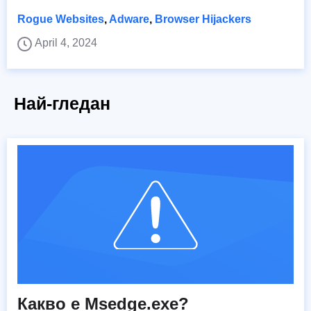
Rogue Websites
,
Adware
,
Browser Hijackers
April 4, 2024
Най-гледан
Какво е Msedge.exe?