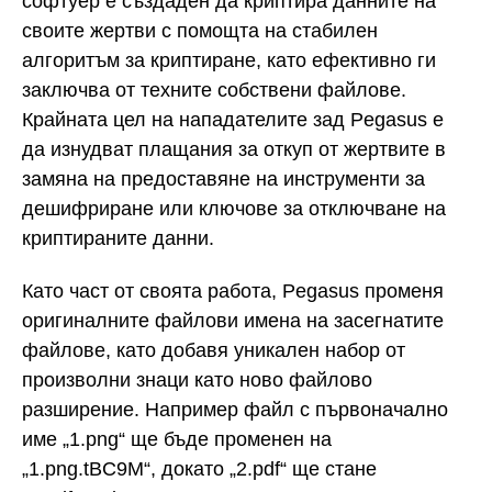
софтуер е създаден да криптира данните на
своите жертви с помощта на стабилен
алгоритъм за криптиране, като ефективно ги
заключва от техните собствени файлове.
Крайната цел на нападателите зад Pegasus е
да изнудват плащания за откуп от жертвите в
замяна на предоставяне на инструменти за
дешифриране или ключове за отключване на
криптираните данни.
Като част от своята работа, Pegasus променя
оригиналните файлови имена на засегнатите
файлове, като добавя уникален набор от
произволни знаци като ново файлово
разширение. Например файл с първоначално
име „1.png“ ще бъде променен на
„1.png.tBC9M“, докато „2.pdf“ ще стане