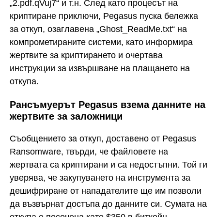
„2.pdf.qVuj7“ и т.н. След като процесът на
криптиране приключи, Pegasus пуска бележка
за откуп, озаглавена „Ghost_ReadMe.txt“ на
компрометираните системи, като информира
жертвите за криптирането и очертава
инструкции за извършване на плащането на
откупа.
Рансъмуерът Pegasus взема данните на
жертвите за заложници
Съобщението за откуп, доставено от Pegasus
Ransomware, твърди, че файловете на
жертвата са криптирани и са недостъпни. Той ги
уверява, че закупуването на инструмента за
дешифриране от нападателите ще им позволи
да възвърнат достъпа до данните си. Сумата на