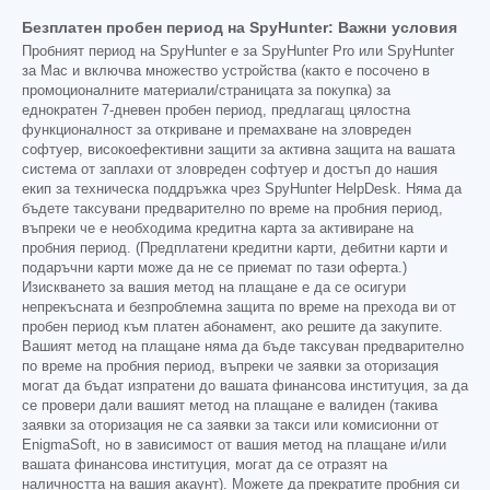
Безплатен пробен период на SpyHunter: Важни условия
Пробният период на SpyHunter е за SpyHunter Pro или SpyHunter
за Mac и включва множество устройства (както е посочено в
промоционалните материали/страницата за покупка) за
еднократен 7-дневен пробен период, предлагащ цялостна
функционалност за откриване и премахване на зловреден
софтуер, високоефективни защити за активна защита на вашата
система от заплахи от зловреден софтуер и достъп до нашия
екип за техническа поддръжка чрез SpyHunter HelpDesk. Няма да
бъдете таксувани предварително по време на пробния период,
въпреки че е необходима кредитна карта за активиране на
пробния период. (Предплатени кредитни карти, дебитни карти и
подаръчни карти може да не се приемат по тази оферта.)
Изискването за вашия метод на плащане е да се осигури
непрекъсната и безпроблемна защита по време на прехода ви от
пробен период към платен абонамент, ако решите да закупите.
Вашият метод на плащане няма да бъде таксуван предварително
по време на пробния период, въпреки че заявки за оторизация
могат да бъдат изпратени до вашата финансова институция, за да
се провери дали вашият метод на плащане е валиден (такива
заявки за оторизация не са заявки за такси или комисионни от
EnigmaSoft, но в зависимост от вашия метод на плащане и/или
вашата финансова институция, могат да се отразят на
наличността на вашия акаунт). Можете да прекратите пробния си