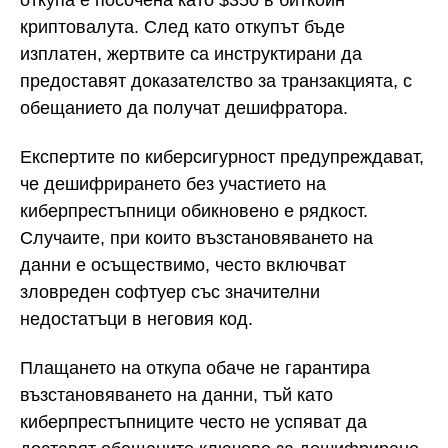
откупа е посочена като $350 в биткойн
криптовалута. След като откупът бъде
изплатен, жертвите са инструктирани да
предоставят доказателство за транзакцията, с
обещанието да получат дешифратора.
Експертите по киберсигурност предупреждават,
че дешифрирането без участието на
киберпрестъпници обикновено е рядкост.
Случаите, при които възстановяването на
данни е осъществимо, често включват
зловреден софтуер със значителни
недостатъци в неговия код.
Плащането на откупа обаче не гарантира
възстановяването на данни, тъй като
киберпрестъпниците често не успяват да