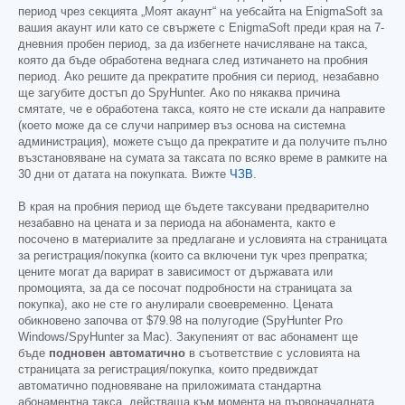
период чрез секцията „Моят акаунт“ на уебсайта на EnigmaSoft за
вашия акаунт или като се свържете с EnigmaSoft преди края на 7-
дневния пробен период, за да избегнете начисляване на такса,
която да бъде обработена веднага след изтичането на пробния
период. Ако решите да прекратите пробния си период, незабавно
ще загубите достъп до SpyHunter. Ако по някаква причина
смятате, че е обработена такса, която не сте искали да направите
(което може да се случи например въз основа на системна
администрация), можете също да прекратите и да получите пълно
възстановяване на сумата за таксата по всяко време в рамките на
30 дни от датата на покупката. Вижте
ЧЗВ
.
В края на пробния период ще бъдете таксувани предварително
незабавно на цената и за периода на абонамента, както е
посочено в материалите за предлагане и условията на страницата
за регистрация/покупка (които са включени тук чрез препратка;
цените могат да варират в зависимост от държавата или
промоцията, за да се посочат подробности на страницата за
покупка), ако не сте го анулирали своевременно. Цената
обикновено започва от
$79.98
на полугодие (SpyHunter Pro
Windows/SpyHunter за Mac). Закупеният от вас абонамент ще
бъде
подновен автоматично
в съответствие с условията на
страницата за регистрация/покупка, които предвиждат
автоматично подновяване на приложимата стандартна
абонаментна такса, действаща към момента на първоначалната