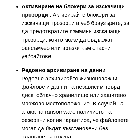
Активиране на блокери за изскачащи
прозорци
: Активирайте блокери за
изскачащи прозорци в уеб браузърите, за
да предотвратите измамни изскачащи
прозорци, които може да съдържат
рансъмуер или връзки към опасни
уебсайтове.
Редовно архивиране на данни
:
Редовно архивирайте жизненоважни
файлове и данни на независим твърд
диск, облачно хранилище или защитено
мрежово местоположение. В случай на
атака на ransomware наличието на
резервни копия гарантира, че файловете
могат да бъдат възстановени без
плащане на откупа.