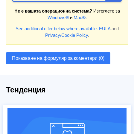
Не е вашата операционна система?
Изтеглете за
Windows®
и
Mac®
.
See additional offer below where available.
EULA
and
Privacy/Cookie Policy
.
Показване на формуляр за коментари (0)
Тенденция