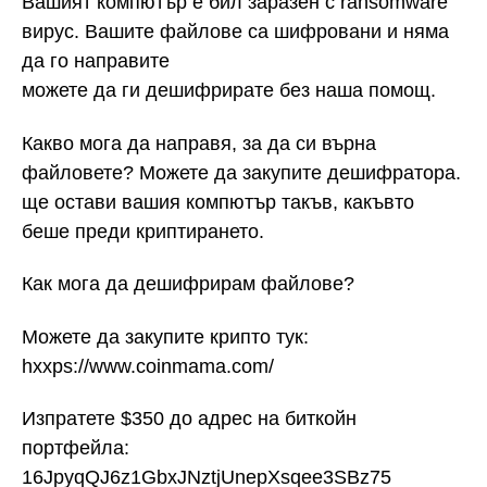
Вашият компютър е бил заразен с ransomware
вирус. Вашите файлове са шифровани и няма
да го направите
можете да ги дешифрирате без наша помощ.
Какво мога да направя, за да си върна
файловете? Можете да закупите дешифратора.
ще остави вашия компютър такъв, какъвто
беше преди криптирането.
Как мога да дешифрирам файлове?
Можете да закупите крипто тук:
hxxps://www.coinmama.com/
Изпратете $350 до адрес на биткойн
портфейла:
16JpyqQJ6z1GbxJNztjUnepXsqee3SBz75