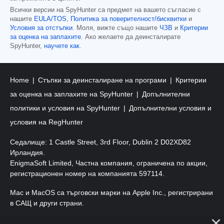
Всички версии на SpyHunter са предмет на вашето съгласие с
нашите
EULA/TOS
,
Политика за поверителност/бисквитки
и
Условия за отстъпки
. Моля, вижте също нашите
ЧЗВ
и
Критерии
за оценка на заплахите
. Ако желаете да деинсталирате
SpyHunter,
научете как
.
Home
Стъпки за деинсталиране на програми
Критерии
за оценка на заплахите на SpyHunter
Допълнителни
политики и условия на SpyHunter
Допълнителни условия и
условия на RegHunter
Седалище: 1 Castle Street, 3rd Floor, Dublin 2 D02XD82
Ирландия.
EnigmaSoft Limited, Частна компания, ограничена по акции,
регистрационен номер на компанията 597114.
Mac и MacOS са търговски марки на Apple Inc., регистрирани
в САЩ и други страни.
Авторско право 2016-2026. EnigmaSoft Ltd. Всички права