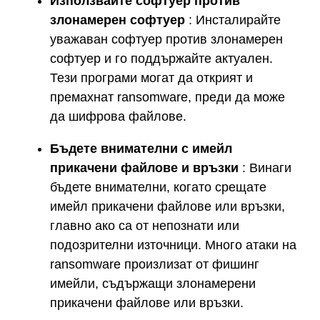
Използвайте софтуер против
злонамерен софтуер
: Инсталирайте
уважаван софтуер против злонамерен
софтуер и го поддържайте актуален.
Тези програми могат да открият и
премахнат ransomware, преди да може
да шифрова файлове.
Бъдете внимателни с имейл
прикачени файлове и връзки
: Винаги
бъдете внимателни, когато срещате
имейл прикачени файлове или връзки,
главно ако са от непознати или
подозрителни източници. Много атаки на
ransomware произлизат от фишинг
имейли, съдържащи злонамерени
прикачени файлове или връзки.