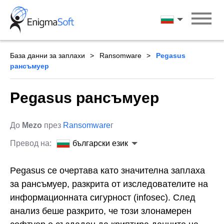
Skip
to
български ези
content
База данни за заплахи
Ransomware
Pegasus
рансъмуер
Pegasus рансъмуер
До
Mezo
през
Ransomware
г
Превод на:
български език
Pegasus се очертава като значителна заплаха
за рансъмуер, разкрита от изследователите на
информационната сигурност (infosec). След
анализ беше разкрито, че този злонамерен