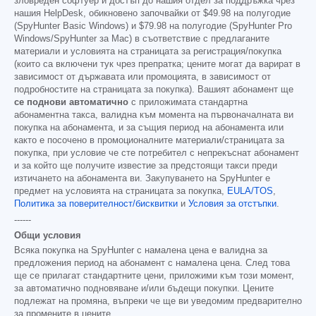
зловреден софтуер и достъп до нашия отдел за поддръжка чрез
нашия HelpDesk, обикновено започвайки от
$49.98
на полугодие
(SpyHunter Basic Windows) и
$79.98
на полугодие (SpyHunter Pro
Windows/SpyHunter за Mac) в съответствие с предлаганите
материали и условията на страницата за регистрация/покупка
(които са включени тук чрез препратка; цените могат да варират в
зависимост от държавата или промоцията, в зависимост от
подробностите на страницата за покупка). Вашият абонамент ще
се поднови автоматично
с приложимата стандартна
абонаментна такса, валидна към момента на първоначалната ви
покупка на абонамента, и за същия период на абонамента или
както е посочено в промоционалните материали/страницата за
покупка, при условие че сте потребител с непрекъснат абонамент
и за който ще получите известие за предстоящи такси преди
изтичането на абонамента ви. Закупуването на SpyHunter е
предмет на условията на страницата за покупка,
EULA/TOS
,
Политика за поверителност/бисквитки
и
Условия за отстъпки
.
------
Общи условия
Всяка покупка на SpyHunter с намалена цена е валидна за
предложения период на абонамент с намалена цена. След това
ще се прилагат стандартните цени, приложими към този момент,
за автоматично подновяване и/или бъдещи покупки. Цените
подлежат на промяна, въпреки че ще ви уведомим предварително
за промените в цените.