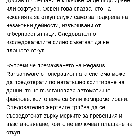
доставят обещаните ключове за дешифриране
или софтуер. Освен това спазването на
исканията за откуп служи само за подкрепа на
незаконни дейности, извършвани от
киберпрестъпници. Следователно
изследователите силно съветват да не
плащате откуп.
Въпреки че премахването на Pegasus
Ransomware от операционната система може
да предотврати по-нататъшно криптиране на
данни, то не възстановява автоматично
файлове, които вече са били компрометирани.
Следователно жертвите трябва да се
съсредоточат върху мерките за превенция и
възстановяване, които не включват плащане на
откуп.