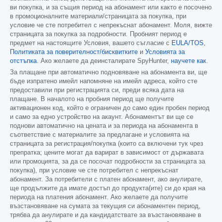
ви покупка, и за същия период на абонамент или както е посочено
в промоционалните материали/страницата за покупка, при
условие че сте потребител с непрекъснат абонамент. Моля, вижте
страницата за покупка за подробности. Пробният период е
предмет на настоящите Условия, вашето съгласие с
EULA/TOS
,
Политиката за поверителност/бисквитките
и
Условията за
отстъпка
. Ако желаете да деинсталирате SpyHunter,
научете как
.
За плащане при автоматично подновяване на абонамента ви, ще
бъде изпратено имейл напомняне на имейл адреса, който сте
предоставили при регистрацията си, преди всяка дата на
плащане. В началото на пробния период ще получите
активационен код, който е ограничен до само един пробен период
и само за едно устройство на акаунт. Абонаментът ви ще се
поднови автоматично на цената и за периода на абонамента в
съответствие с материалите за предлагане и условията на
страницата за регистрация/покупка (които са включени тук чрез
препратка; цените могат да варират в зависимост от държавата
или промоцията, за да се посочат подробности за страницата за
покупка), при условие че сте потребител с непрекъснат
абонамент. За потребители с платен абонамент, ако анулирате,
ще продължите да имате достъп до продукта(ите) си до края на
периода на платения абонамент. Ако желаете да получите
възстановяване на сумата за текущия си абонаментен период,
трябва да анулирате и да кандидатствате за възстановяване в