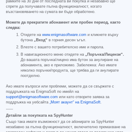
рамките на 30 дни от последната ви покупка и незабавно ще
спрете да получавате пълна функционалност, когато
възстановяването на сумата ви бъде обработено.
Можете да прекратите абонамент или пробен период, както
следва:
Отидете на
www.enigmasoftware.com
и кликнете върху
бутона
„Вход“
в горния десен ъгъл.
Влезте с вашето потребителско име и парола.
В навигационното меню отидете на
„Поръчка/Лицензи“.
До вашата поръчка/лиценз има бутон за анулиране на
абонамента, ако е приложимо. Забележка: Ако имате
няколко поръчки/продукта, ще трябва да ги анулирате
поотделно.
Ако имате въпроси или проблеми, можете да се свържете с
поддръжката на EnigmaSoft по имейл на
support@enigmasoftware.com
или като отворите заявка за
поддръжка на уебсайта
„Моят акаунт“ на EnigmaSoft
.
------
Детайли за покупката на SpyHunter
Също така имате възможност да се абонирате за SpyHunter
незабавно за пълна функционалност, включително премахване на