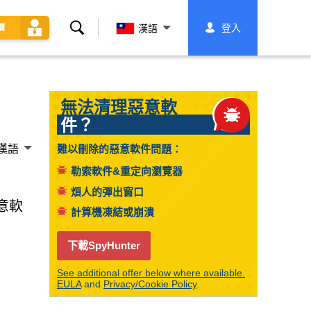
搜
登入
價
漢語
索
無法清理惡意軟
件？
漢語
難以刪除的惡意軟件問題：
勒索軟件&重定向瀏覽器
煩人的彈出窗口
意軟
計算機凍結或崩潰
下載SpyHunter
See additional offer below where available.
EULA
and
Privacy/Cookie Policy
.