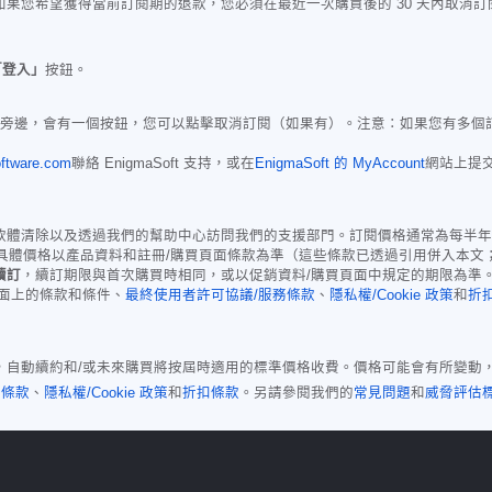
果您希望獲得當前訂閱期的退款，您必須在最近一次購買後的 30 天內取消
「登入」
按鈕。
證旁邊，會有一個按鈕，您可以點擊取消訂閱（如果有）。注意：如果您有多個
ftware.com
聯絡 EnigmaSoft 支持，或在
EnigmaSoft 的 MyAccount
網站上提
括惡意軟體清除以及透過我們的幫助中心訪問我們的支援部門。訂閱價格通常為每半年
er for Mac 版），具體價格以產品資料和註冊/購買頁面條款為準（這些條款已透過
續訂
，續訂期限與首次購買時相同，或以促銷資料/購買頁面中規定的期限為準
買頁面上的條款和條件、
最終使用者許可協議/服務條款
、
隱私權/Cookie 政策
和
折
限過後，自動續約和/或未來購買將按屆時適用的標準價格收費。價格可能會有所變
務條款
、
隱私權/Cookie 政策
和
折扣條款
。另請參閱我們的
常見問題
和
威脅評估