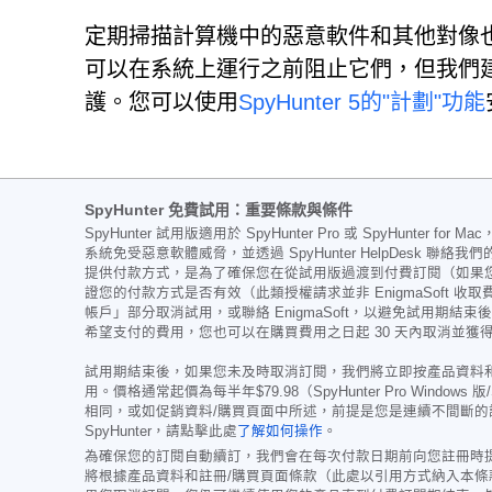
定期掃描計算機中的惡意軟件和其他對像也是一種很
可以在系統上運行之前阻止它們，但我們建議
護。您可以使用
SpyHunter 5的"計劃"功能
SpyHunter 免費試用：重要條款與條件
SpyHunter 試用版適用於 SpyHunter Pro 或 Spy
系統免受惡意軟體威脅，並透過 SpyHunter HelpDe
提供付款方式，是為了確保您在從試用版過渡到付費訂閱（如果
證您的付款方式是否有效（此類授權請求並非 EnigmaSoft 收
帳戶」部分取消試用，或聯絡 EnigmaSoft，以避免試用期結
希望支付的費用，您也可以在購買費用之日起 30 天內取消並獲
試用期結束後，如果您未及時取消訂閱，我們將立即按產品資料
用。價格通常起價為每半年
$79.98
（SpyHunter Pro Windo
相同，或如促銷資料/購買頁面中所述，前提是您是連續不間斷
SpyHunter，請點擊此處
了解如何操作
。
為確保您的訂閱自動續訂，我們會在每次付款日期前向您註冊時
將根據產品資料和註冊/購買頁面條款（此處以引用方式納入本