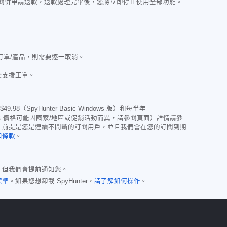
訂閱併申請退款，退款處理完畢後，您將立即停止使用全部功能。
訂單/產品，則需要逐一取消。
交支援工單。
$49.98
（SpyHunter Basic Windows 版）和每半年
引用併入本文；價格可能因國家/地區或促銷活動而異，請參閱頁面）詳情請參
。前提是您是連續不間斷的訂閱用戶，並且我們會在您的訂閱到期
扣條款
。
動，但我們會提前通知您。
標準
。如果您想卸載 SpyHunter，
請了解如何操作
。