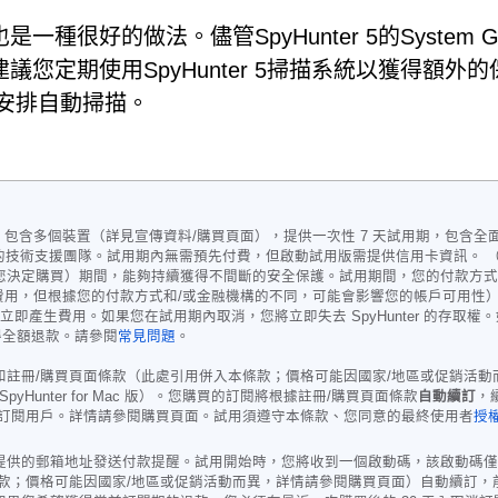
好的做法。儘管SpyHunter 5的System Gu
您定期使用SpyHunter 5掃描系統以獲得額外的
安排自動掃描。
Hunter for Mac，包含多個裝置（詳見宣傳資料/購買頁面），提供一次性 7 天
sk 聯絡我們的技術支援團隊。試用期內無需預先付費，但啟動試用版需提供信用卡資
您決定購買）期間，能夠持續獲得不間斷的安全保護。試用期間，您的付款方式
取費用，但根據您的付款方式和/或金融機構的不同，可能會影響您的帳戶可用性）。您可
束後立即產生費用。如果您在試用期內取消，您將立即失去 SpyHunter 的
得全額退款。請參閱
常見問題
。
和註冊/購買頁面條款（此處引用併入本條款；價格可能因國家/地區或促銷活
ws 版/SpyHunter for Mac 版）。您購買的訂閱將根據註冊/購買頁面條款
自動續訂
，
的訂閱用戶。詳情請參閱購買頁面。試用須遵守本條款、您同意的最終使用者
授
提供的郵箱地址發送付款提醒。試用開始時，您將收到一個啟動碼，該啟動碼僅
條款；價格可能因國家/地區或促銷活動而異，詳情請參閱購買頁面）自動續訂