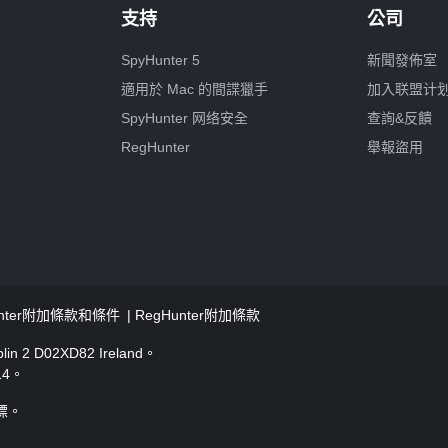
支持
公司
SpyHunter 5
新聞發佈室
適用於 Mac 的間諜獵手
加入联盟计
SpyHunter 网络安全
查詢&反饋
RegHunter
舉報盜用
unter附加條款和條件
RegHunter附加條款
n 2 D02XD82 Ireland。
14。
商標。