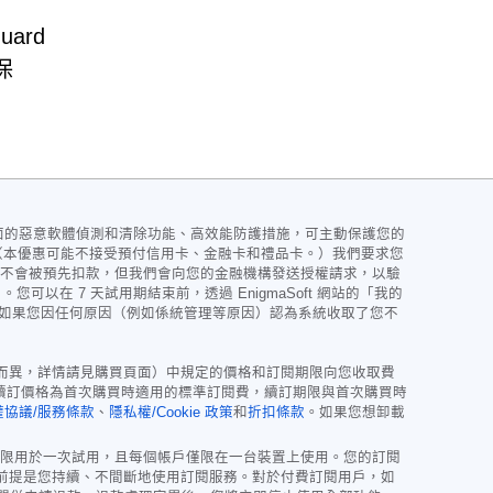
ard
保
試用期，包含全面的惡意軟體偵測和清除功能、高效能防護措施，可主動保護您的
訊。 （本優惠可能不接受預付信用卡、金融卡和禮品卡。）我們要求您
不會被預先扣款，但我們會向您的金融機構發送授權請求，以驗
以在 7 天試用期結束前，透過 EnigmaSoft 網站的「我的
存取權。如果您因任何原因（例如係統管理等原因）認為系統收取了您不
動而異，詳情請見購買頁面）中規定的價格和訂閱期限向您收取費
續訂價格為首次購買時適用的標準訂閱費，續訂期限與首次購買時
權協議/服務條款
、
隱私權/Cookie 政策
和
折扣條款
。如果您想卸載
限用於一次試用，且每個帳戶僅限在一台裝置上使用。您的訂閱
，前提是您持續、不間斷地使用訂閱服務。對於付費訂閱用戶，如