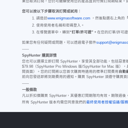
果您取消訂閱，您仍可繼續使用您的產品直到付費訂閱期結束。如
您可以按以下步驟取消訂閱或試用：
請造訪
www.enigmasoftware.com
，然後點選右上角的
使用使用者名稱和密碼登入。
在導覽選單中，轉到
“訂單/許可證”。
在您的訂單/許可
如果您有任何疑問或問題，可以透過電子郵件
support@enigmaso
------
SpyHunter 購買詳情
您也可以選擇立即訂閱 SpyHunter，享受其全部功能，包
$79.98
（SpyHunter Pro Windows 版/SpyHunt
閱頁面）。您的訂閱將以您首次購買時適用的標準訂閱費用
自動
前向您發送即將到期費用的通知。購買 SpyHunter 須遵守購
------
一般條款
凡以折扣價購買 SpyHunter，其優惠訂閱期限均有效。期
所有 SpyHunter 版本均需您同意我們的
最終使用者授權協議/服